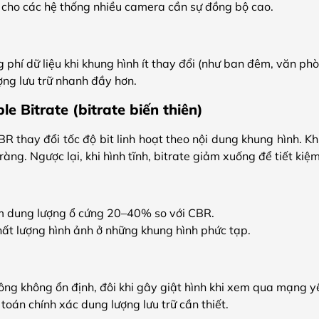
 cho các hệ thống nhiều camera cần sự đồng bộ cao.
 phí dữ liệu khi khung hình ít thay đổi (như ban đêm, văn phò
ng lưu trữ nhanh đầy hơn.
e Bitrate (bitrate biến thiên)
R thay đổi tốc độ bit linh hoạt theo nội dung khung hình. Kh
õ ràng. Ngược lại, khi hình tĩnh, bitrate giảm xuống để tiết kiệm
ệm dung lượng ổ cứng 20–40% so với CBR.
hất lượng hình ảnh ở những khung hình phức tạp.
ng không ổn định, đôi khi gây giật hình khi xem qua mạng y
 toán chính xác dung lượng lưu trữ cần thiết.