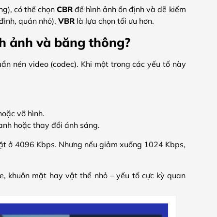
ng), có thể chọn
CBR
để hình ảnh ổn định và dễ kiểm
đình, quán nhỏ),
VBR
là lựa chọn tối ưu hơn.
nh ảnh và băng thông?
huẩn nén video (codec). Khi một trong các yếu tố này
hoặc vỡ hình.
hanh hoặc thay đổi ánh sáng.
 đặt ở 4096 Kbps. Nhưng nếu giảm xuống 1024 Kbps,
xe, khuôn mặt hay vật thể nhỏ – yếu tố cực kỳ quan