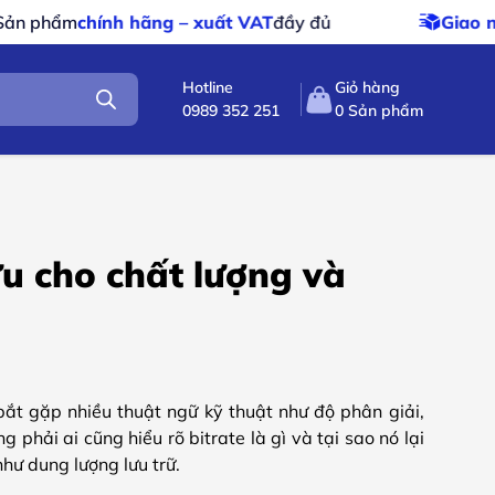
 xuất VAT
đầy đủ
Giao nhanh – giao miễn phí
c
Hotline
Giỏ hàng
0989 352 251
0
Sản phẩm
 ưu cho chất lượng và
ắt gặp nhiều thuật ngữ kỹ thuật như độ phân giải,
 phải ai cũng hiểu rõ bitrate là gì và tại sao nó lại
hư dung lượng lưu trữ.