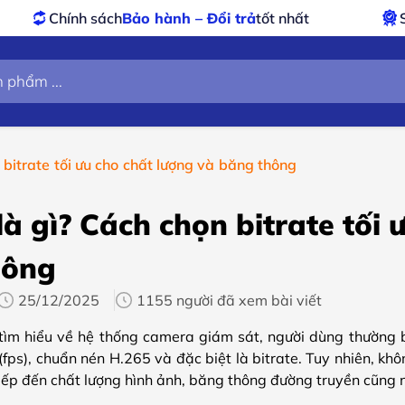
ành – Đổi trả
tốt nhất
Sản phẩm
chính hãng –
n bitrate tối ưu cho chất lượng và băng thông
 là gì? Cách chọn bitrate tối
hông
25/12/2025
1155 người đã xem bài viết
 tìm hiểu về hệ thống camera giám sát, người dùng thường b
fps), chuẩn nén H.265 và đặc biệt là bitrate. Tuy nhiên, không
iếp đến chất lượng hình ảnh, băng thông đường truyền cũng n