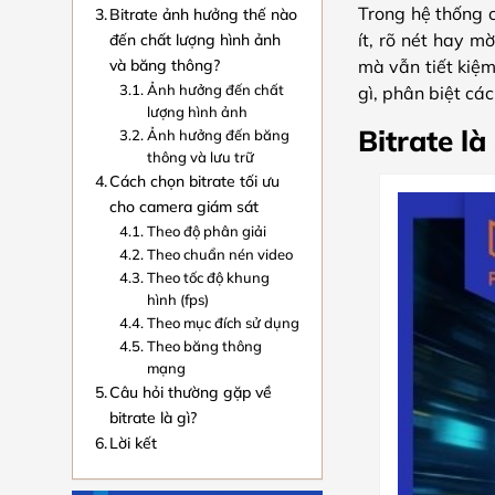
Trong hệ thống c
Bitrate ảnh hưởng thế nào
đến chất lượng hình ảnh
ít, rõ nét hay m
và băng thông?
mà vẫn tiết kiệm
Ảnh hưởng đến chất
gì, phân biệt cá
lượng hình ảnh
Bitrate là
Ảnh hưởng đến băng
thông và lưu trữ
Cách chọn bitrate tối ưu
cho camera giám sát
Theo độ phân giải
Theo chuẩn nén video
Theo tốc độ khung
hình (fps)
Theo mục đích sử dụng
Theo băng thông
mạng
Câu hỏi thường gặp về
bitrate là gì?
Lời kết