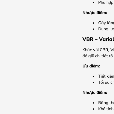
Phù hợp
Nhược điểm:
Gây lãng
Dung lượ
VBR – Variabl
Khác với CBR, VB
để giữ chi tiết r
Ưu điểm:
Tiết ki
Tối ưu c
Nhược điểm:
Băng thô
Khó tính