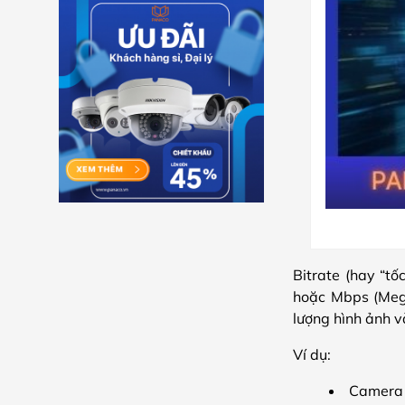
Bitrate (hay “tố
hoặc Mbps (Mega
lượng hình ảnh và
Ví dụ:
Camera c