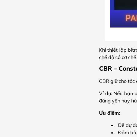
Khi thiết lập bi
chế độ có cơ chế
CBR – Consta
CBR giữ cho tốc đ
Ví dụ: Nếu bạn 
đứng yên hay hà
Ưu điểm:
Dễ dự đ
Đảm bảo 