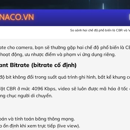
So sánh hai chế độ phổ biến là CBR và
trate cho camera, bạn sẽ thường gặp hai chế độ phổ biến là C
 hoạt động, ưu nhược điểm và phạm vi ứng dụng riêng.
nt Bitrate (bitrate cố định)
ộ bit không đổi trong suốt quá trình ghi hình, bất kể khung c
đặt CBR ở mức 4096 Kbps, video sẽ luôn được mã hóa ở tốc 
ng chục người di chuyển.
oán và tính toán băng thông mạng.
ổn định khi xem trực tiếp (live view).