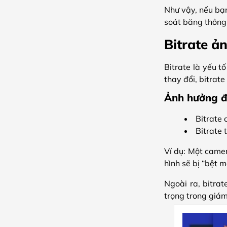
Như vậy, nếu bạ
soát băng thông.
Bitrate ả
Bitrate là yếu t
thay đổi, bitrat
Ảnh hưởng đ
Bitrate 
Bitrate 
Ví dụ: Một came
hình sẽ bị “bệt 
Ngoài ra, bitra
trọng trong giám