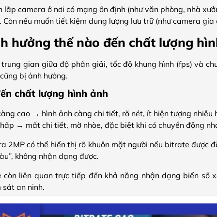
n lắp camera ở nơi có mạng ổn định (như văn phòng, nhà xưở
 Còn nếu muốn tiết kiệm dung lượng lưu trữ (như camera gia 
nh hưởng thế nào đến chất lượng hì
ố trung gian giữa độ phân giải, tốc độ khung hình (fps) và c
e cũng bị ảnh hưởng.
ến chất lượng hình ảnh
càng cao → hình ảnh càng chi tiết, rõ nét, ít hiện tượng nhiễu 
thấp → mất chi tiết, mờ nhòe, đặc biệt khi có chuyển động n
ra 2MP có thể hiển thị rõ khuôn mặt người nếu bitrate được
màu”, không nhận dạng được.
te còn liên quan trực tiếp đến khả năng nhận dạng biển số 
 sát an ninh.