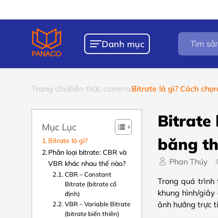
Chính sách
Bảo h
Tìm
Danh mục
kiếm
sản
phẩm
Trang chủ
Kiến thức camera
Bitrate là gì? Cách chọ
Bitrate
Mục Lục
băng t
Bitrate là gì?
Phân loại bitrate: CBR và
Phan Thúy
VBR khác nhau thế nào?
CBR – Constant
Trong quá trình
Bitrate (bitrate cố
khung hình/giây (
định)
ảnh hưởng trực t
VBR – Variable Bitrate
(bitrate biến thiên)