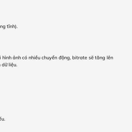
ng tĩnh).
i hình ảnh có nhiều chuyển động, bitrate sẽ tăng lên
 dữ liệu.
ếu.