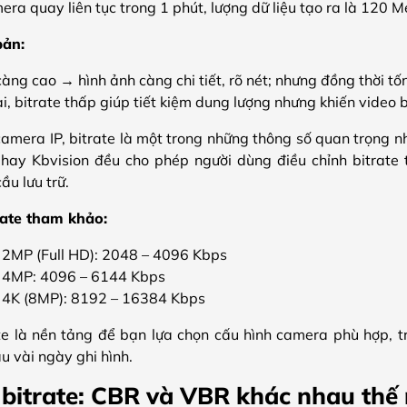
ra quay liên tục trong 1 phút, lượng dữ liệu tạo ra là 120 
bản:
càng cao → hình ảnh càng chi tiết, rõ nét; nhưng đồng thời 
i, bitrate thấp giúp tiết kiệm dung lượng nhưng khiến video 
amera IP, bitrate là một trong những thông số quan trọng nh
 hay Kbvision đều cho phép người dùng điều chỉnh bitrate
u lưu trữ.
rate tham khảo:
2MP (Full HD): 2048 – 4096 Kbps
4MP: 4096 – 6144 Kbps
4K (8MP): 8192 – 16384 Kbps
te là nền tảng để bạn lựa chọn cấu hình camera phù hợp, tr
u vài ngày ghi hình.
 bitrate: CBR và VBR khác nhau thế