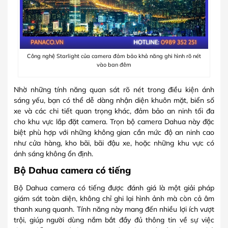
Công nghệ Starlight của camera đảm bảo khả năng ghi hình rõ nét
vào ban đêm
Nhờ những tính năng quan sát rõ nét trong điều kiện ánh
sáng yếu, bạn có thể dễ dàng nhận diện khuôn mặt, biển số
xe và các chi tiết quan trọng khác, đảm bảo an ninh tối đa
cho khu vực lắp đặt camera. Trọn bộ camera Dahua này đặc
biệt phù hợp với những không gian cần mức độ an ninh cao
như cửa hàng, kho bãi, bãi đậu xe, hoặc những khu vực có
ánh sáng không ổn định.
Bộ Dahua camera có tiếng
Bộ Dahua camera có tiếng được đánh giá là một giải pháp
giám sát toàn diện, không chỉ ghi lại hình ảnh mà còn cả âm
thanh xung quanh. Tính năng này mang đến nhiều lợi ích vượt
trội, giúp người dùng nắm bắt đầy đủ thông tin về sự việc