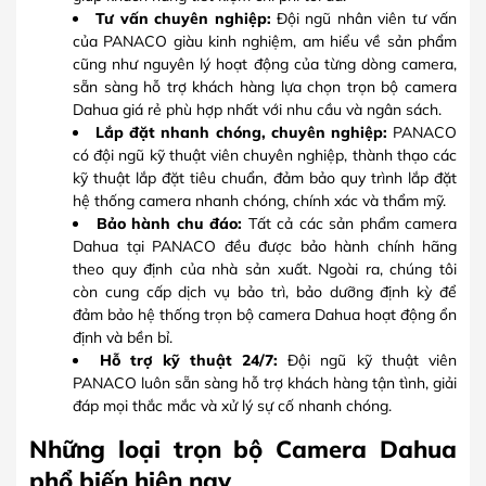
Tư vấn chuyên nghiệp:
Đội ngũ nhân viên tư vấn
của PANACO giàu kinh nghiệm, am hiểu về sản phẩm
cũng như nguyên lý hoạt động của từng dòng camera,
sẵn sàng hỗ trợ khách hàng lựa chọn trọn bộ camera
Dahua giá rẻ phù hợp nhất với nhu cầu và ngân sách.
Lắp đặt nhanh chóng, chuyên nghiệp:
PANACO
có đội ngũ kỹ thuật viên chuyên nghiệp, thành thạo các
kỹ thuật lắp đặt tiêu chuẩn, đảm bảo quy trình lắp đặt
hệ thống camera nhanh chóng, chính xác và thẩm mỹ.
Bảo hành chu đáo:
Tất cả các sản phẩm camera
Dahua tại PANACO đều được bảo hành chính hãng
theo quy định của nhà sản xuất. Ngoài ra, chúng tôi
còn cung cấp dịch vụ bảo trì, bảo dưỡng định kỳ để
đảm bảo hệ thống trọn bộ camera Dahua hoạt động ổn
định và bền bỉ.
Hỗ trợ kỹ thuật 24/7:
Đội ngũ kỹ thuật viên
PANACO luôn sẵn sàng hỗ trợ khách hàng tận tình, giải
đáp mọi thắc mắc và xử lý sự cố nhanh chóng.
Những loại trọn bộ Camera Dahua
phổ biến hiện nay