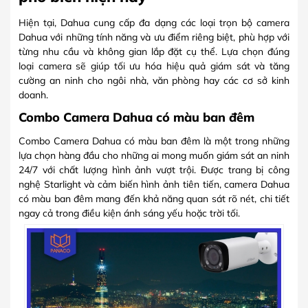
Hiện tại, Dahua cung cấp đa dạng các loại trọn bộ camera
Dahua với những tính năng và ưu điểm riêng biệt, phù hợp với
từng nhu cầu và không gian lắp đặt cụ thể. Lựa chọn đúng
loại camera sẽ giúp tối ưu hóa hiệu quả giám sát và tăng
cường an ninh cho ngôi nhà, văn phòng hay các cơ sở kinh
doanh.
Combo Camera Dahua có màu ban đêm
Combo Camera Dahua có màu ban đêm là một trong những
lựa chọn hàng đầu cho những ai mong muốn giám sát an ninh
24/7 với chất lượng hình ảnh vượt trội. Được trang bị công
nghệ Starlight và cảm biến hình ảnh tiên tiến, camera Dahua
có màu ban đêm mang đến khả năng quan sát rõ nét, chi tiết
ngay cả trong điều kiện ánh sáng yếu hoặc trời tối.