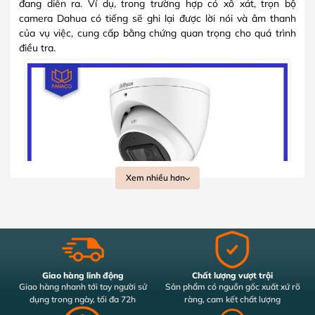
đang diễn ra. Ví dụ, trong trường hợp có xô xát, trọn bộ
camera Dahua có tiếng sẽ ghi lại được lời nói và âm thanh
của vụ việc, cung cấp bằng chứng quan trọng cho quá trình
điều tra.
Xem nhiều hơn
Người dùng có thể đàm thoại với camera có tiếng
Ngoài ra, camera có tiếng còn giúp bạn theo dõi và giám sát
nhân viên từ xa, đảm bảo chất lượng phục vụ khách hàng. Với
Giao hàng linh động
Chất lượng vượt trội
khả năng thu âm rõ nét, lắp đặt trọn bộ camera Dahua có
Giao hàng nhanh tới tay người sử
Sản phẩm có nguồn gốc xuất xứ rõ
dụng trong ngày, tối đa 72h
ràng, cam kết chất lượng
tiếng là lựa chọn lý tưởng cho các cửa hàng, nhà hàng, khách