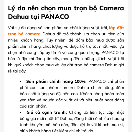
Lý do nên chọn mua trọn bộ Camera
Dahua tại PANACO
Với sự đa dạng về sản phẩm và chất lượng vượt trội,
lắp đặt
trọn bộ camera
Dahua đã trở thành lựa chọn ưu tiên của
nhiều khách hàng. Tuy nhiên, để đảm bảo mua được sản
phẩm chính hãng, chất lượng và được hỗ trợ tốt nhất, việc lựa
chọn nhà cung cấp uy tín là vô cùng quan trọng. PANACO tự
hào là địa chỉ đáng tin cậy, mang đến những lợi ích vượt trội
khi quý khách chọn mua và lắp đặt trọn bộ camera Dahua giá
rẻ tại đây.
Sản phẩm chính hãng 100%:
PANACO chỉ phân
phối các sản phẩm camera Dahua chính hãng, đảm
bảo chất lượng và độ bền cao. Khách hàng hoàn toàn
yên tâm về nguồn gốc xuất xứ và hiệu suất hoạt động
của sản phẩm.
Giá cả cạnh tranh:
Chúng tôi liên tục cập nhật
bảng giá mới nhất từ Dahua, đồng thời có nhiều chương
trình khuyến mãi hấp dẫn, đặc biệt là với khách mua sỉ,
giúp khách hàng tiết kiệm chi phí tối đa.