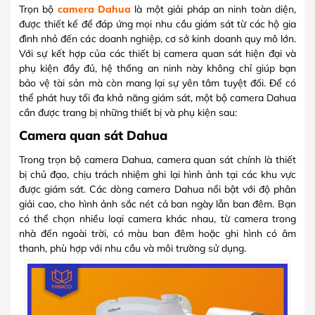
Trọn bộ
camera Dahua
là một giải pháp an ninh toàn diện,
được thiết kế để đáp ứng mọi nhu cầu giám sát từ các hộ gia
đình nhỏ đến các doanh nghiệp, cơ sở kinh doanh quy mô lớn.
Với sự kết hợp của các thiết bị camera quan sát hiện đại và
phụ kiện đầy đủ, hệ thống an ninh này không chỉ giúp bạn
bảo vệ tài sản mà còn mang lại sự yên tâm tuyệt đối. Để có
thể phát huy tối đa khả năng giám sát, một bộ camera Dahua
cần được trang bị những thiết bị và phụ kiện sau:
Camera quan sát Dahua
Trong trọn bộ camera Dahua, camera quan sát chính là thiết
bị chủ đạo, chịu trách nhiệm ghi lại hình ảnh tại các khu vực
được giám sát. Các dòng camera Dahua nổi bật với độ phân
giải cao, cho hình ảnh sắc nét cả ban ngày lẫn ban đêm. Bạn
có thể chọn nhiều loại camera khác nhau, từ camera trong
nhà đến ngoài trời, có màu ban đêm hoặc ghi hình có âm
thanh, phù hợp với nhu cầu và môi trường sử dụng.