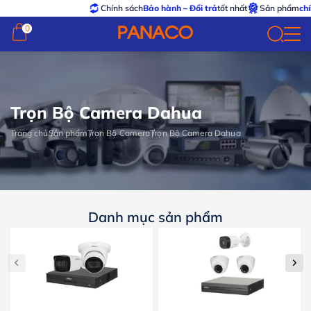
Chính sách
Bảo hành – Đổi trả
tốt nhất
Sản phẩm
chính hã
0
0
Trọn Bộ Camera Dahua
Trang chủ
Sản phẩm
Trọn Bộ Camera
Trọn Bộ Camera Dahua
Danh mục sản phẩm