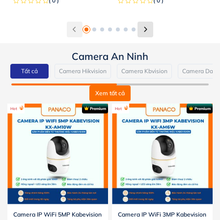
( 0 )
( 0 )
Camera An Ninh
Tất cả
Camera Hikvision
Camera Kbvision
Camera Dahu
Xem tất cả
Hot
Premium
Hot
Premium
Camera IP WiFi 5MP Kabevision
Camera IP WiFi 3MP Kabevision