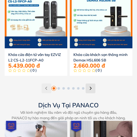
Khóa cửa điện tử vân tay EZVIZ
Khóa cửa khách sạn thông minh
L2 CS-L2-11FCP-A0
Demax HSL606 SB
5.439.000
đ
2.660.000
đ
( 0 )
( 0 )
Dịch Vụ Tại PANACO
Với kinh nghiệm lâu năm và đội ngũ chuyên gia hàng đầu,
PANACO tự hào mang đến giải pháp an ninh tối ưu cho khách hàng.