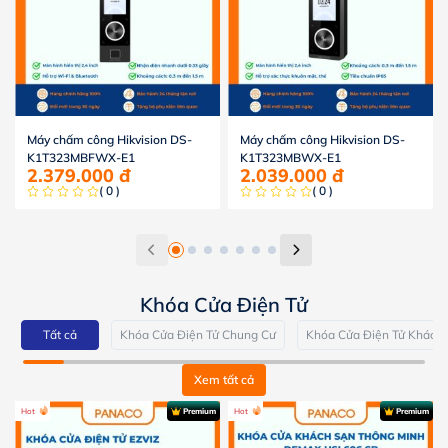
Máy chấm công Hikvision DS-
Máy chấm công Hikvision DS-
K1T323MBFWX-E1
K1T323MBWX-E1
2.379.000
đ
2.039.000
đ
( 0 )
( 0 )
Khóa Cửa Điện Tử
Tất cả
Khóa Cửa Điện Tử Chung Cư
Khóa Cửa Điện Tử Khách
Xem tất cả
Hot
Premium
Hot
Premium