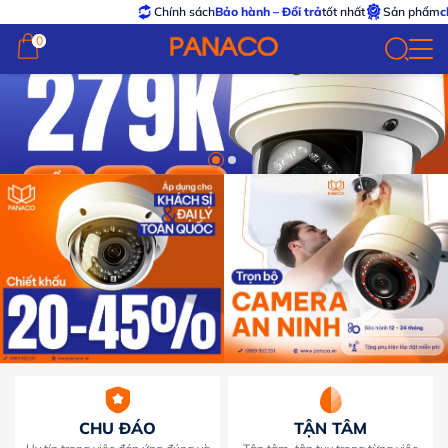
Chính sách
Bảo hành – Đổi trả
tốt nhất
Sản phẩm
chính 
0
0
PANACO | Đơn Vị Phân Phối Và Lắp Đặt Thiết Bị An Ninh Uy Tín Hàn
CHU ĐÁO
TẬN TÂM