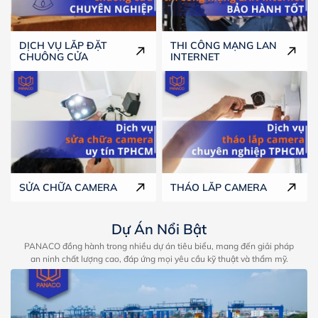
DỊCH VỤ LẮP ĐẶT
THI CÔNG MẠNG LAN
CHUÔNG CỬA
INTERNET
SỬA CHỮA CAMERA
THÁO LẮP CAMERA
Dự Án Nổi Bật
PANACO đồng hành trong nhiều dự án tiêu biểu, mang đến giải pháp
an ninh chất lượng cao, đáp ứng mọi yêu cầu kỹ thuật và thẩm mỹ.