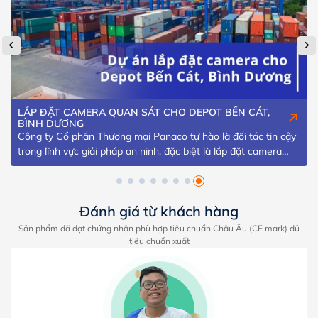
LẮP ĐẶT CAMERA QUAN SÁT CHO DEPOT BẾN CÁT,
BÌNH DƯƠNG
Công ty Cổ phần Thương mại Panaco tự hào là đối tác tin cậy
trong lĩnh vực giải pháp an ninh, đặc biệt là lắp đặt camera
quan sát chuyên nghiệp. Trong suốt hành trình phát triển,
chúng tôi đã đồng hành cùng nhiều doanh nghiệp lớn nhỏ trên
khắp cả nước, mang đến những […]
Đánh giá từ khách hàng
Sản phẩm đã đạt chứng nhận phù hợp tiêu chuẩn Châu Âu (CE mark) đủ
tiêu chuẩn xuất