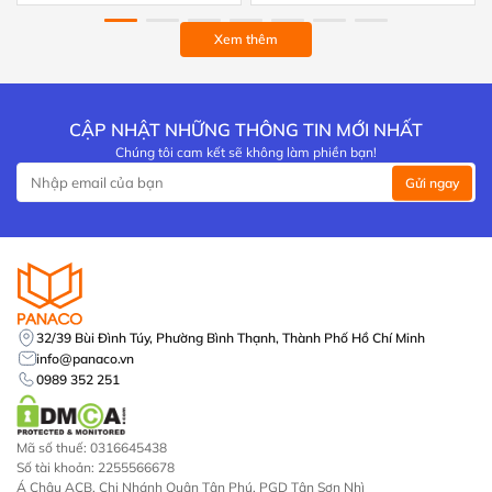
Xem thêm
CẬP NHẬT NHỮNG THÔNG TIN MỚI NHẤT
Chúng tôi cam kết sẽ không làm phiền bạn!
Gửi ngay
Please
leave
this
field
empty.
32/39 Bùi Đình Túy, Phường Bình Thạnh, Thành Phố Hồ Chí Minh
info@panaco.vn
0989 352 251
Mã số thuế: 0316645438
Số tài khoản: 2255566678
Á Châu ACB, Chi Nhánh Quận Tân Phú, PGD Tân Sơn Nhì