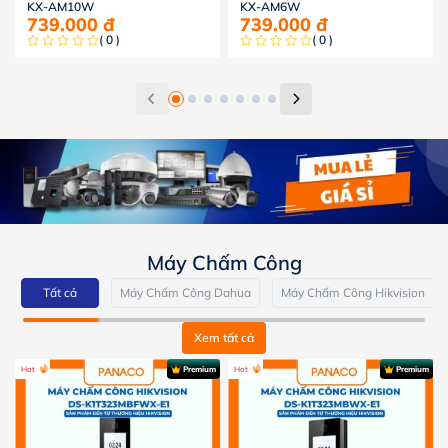
KX-AM10W
KX-AM6W
739.000
đ
739.000
đ
( 0 )
( 0 )
Máy Chấm Công
Tất cả
Máy Chấm Công Dahua
Máy Chấm Công Hikvision
Xem tất cả
Hot
Premium
Hot
Premium