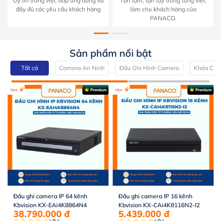
Uy tín trong việc đáp ứng đúng và
Tận tậm, tận tụy trong từng việc
đầy đủ các yêu cầu khách hàng
làm cho khách hàng của
PANACO.
Sản phẩm nổi bật
Tất cả
Camera An Ninh
Đầu Ghi Hình Camera
Khóa Cửa
Hot
Premium
Hot
Premium
Đầu ghi camera IP 64 kênh
Đầu ghi camera IP 16 kênh
Kbvision KX-EAi4K8864N4
Kbvision KX-CAi4K8116N2-I2
38.790.000
đ
5.439.000
đ