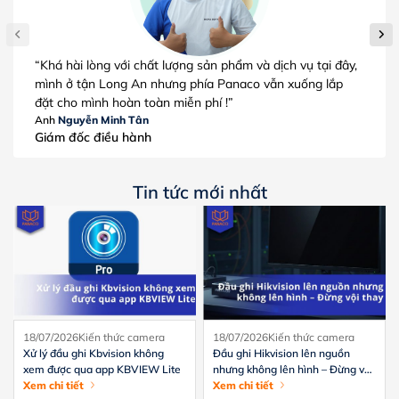
“Khá hài lòng với chất lượng sản phẩm và dịch vụ tại đây,
“Dịc
mình ở tận Long An nhưng phía Panaco vẫn xuống lắp
phục
đặt cho mình hoàn toàn miễn phí !”
hài l
Anh
Nguyễn Minh Tân
Chị
N
Giám đốc điều hành
Giám
Tin tức mới nhất
18/07/2026
Kiến thức camera
18/07/2026
Kiến thức camera
Xử lý đầu ghi Kbvision không
Đầu ghi Hikvision lên nguồn
xem được qua app KBVIEW Lite
nhưng không lên hình – Đừng vội
Xem chi tiết
thay
Xem chi tiết