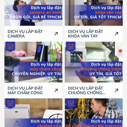
DỊCH VỤ LẮP ĐẶT
DỊCH VỤ LẮP ĐẶT
CAMERA
KHÓA VÂN TAY
DỊCH VỤ LẮP ĐẶT
DỊCH VỤ LẮP ĐẶT
MÁY CHẤM CÔNG
CHUÔNG CHỐNG
TRỘM