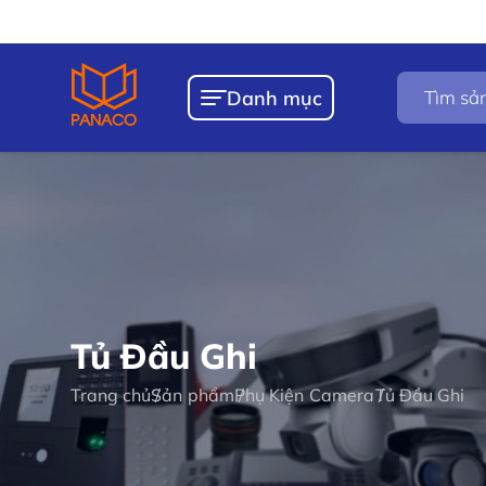
Chín
Tìm
Danh mục
kiếm
sản
phẩm
Tủ Đầu Ghi
Trang chủ
Sản phẩm
Phụ Kiện Camera
Tủ Đầu Ghi