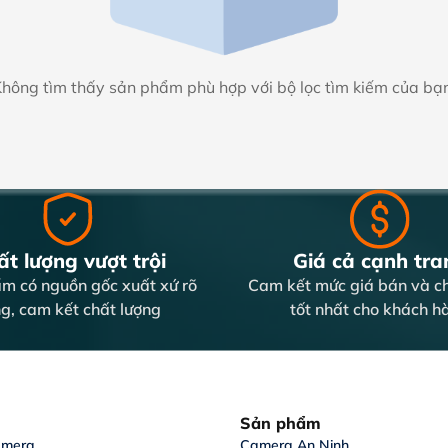
hông tìm thấy sản phẩm phù hợp với bộ lọc tìm kiếm của bạ
t lượng vượt trội
Giá cả cạnh tra
m có nguồn gốc xuất xứ rõ
Cam kết mức giá bán và ch
g, cam kết chất lượng
tốt nhất cho khách h
Sản phẩm
amera
Camera An Ninh