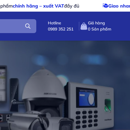
ính hãng – xuất VAT
đầy đủ
Giao nhanh – gia
Hotline
Giỏ hàng
0989 352 251
0
Sản phẩm