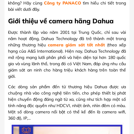
không? Hãy cùng
Công ty PANACO
tìm hiểu chi tiết trong
bài viết dưới đây.
Giới thiệu về camera hãng Dahua
Được thành lập vào năm 2001 tại Trung Quốc, chỉ sau vài
năm hoạt động, Dahua Technology đã trở thành một trong
những thương hiệu
camera giám sát tốt nhất
(theo xếp
hạng của A&S International). Hiện nay, Dahua Technology đã
mở rộng mạng lưới phân phối và hiện diện tại hơn 180 quốc
gia và vùng lãnh thổ, trong đó có Việt Nam, đáp ứng nhu cầu
giám sát an ninh cho hàng triệu khách hàng trên toàn thế
giới.
Các dòng sản phẩm đến từ thương hiệu Dahua được ưa
chuộng nhà vào công nghệ tiên tiến, cho phép thiết bị phát
hiện chuyển động đáng ngờ từ xa, cũng như tích hợp một số
tính năng độc quyền như HDCVI, nhiệt ảnh, nhìn đêm có màu.
Một số dòng camera nổi bật có thể kể đến là camera wifi,
360 độ, IP,…