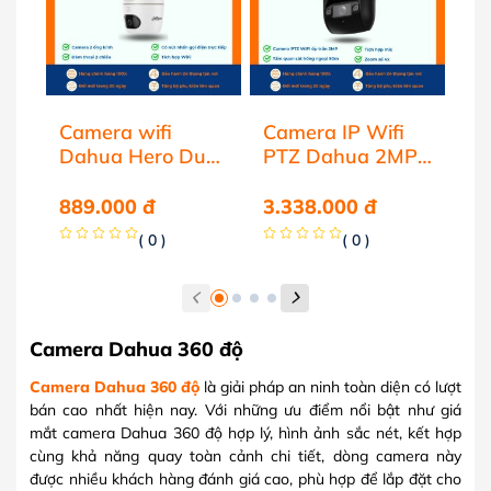
Camera wifi
Camera IP Wifi
Ca
Dahua Hero Dual
PTZ Dahua 2MP
Da
10MP DH-H5D-
DH-SD29204DB-
3
5F
GNY-W
P
889.000
đ
3.338.000
đ
83
( 0 )
( 0 )
Camera Dahua 360 độ
Camera Dahua 360 độ
là giải pháp an ninh toàn diện có lượt
bán cao nhất hiện nay. Với những ưu điểm nổi bật như giá
mắt camera Dahua 360 độ hợp lý, hình ảnh sắc nét, kết hợp
cùng khả năng quay toàn cảnh chi tiết, dòng camera này
được nhiều khách hàng đánh giá cao, phù hợp để lắp đặt cho