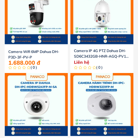
Camera IP 4G PTZ Dahua DH-
Camera Wifi 6MP Dahua DH-
SD6C3432GB-HNR-AGQ-PV1-
P3D-3F-PV-P
1.688.000
đ
LA
Liên hệ
( 0 )
( 0 )