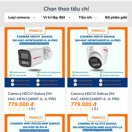
Chọn theo tiêu chí
Loại camera
Vị trí lắp đặt
Tiện ích
Độ phân giải
Camera HDCVI Dahua DH-
Camera HDCVI Dahua DH-
HAC-HFW1249XP-IL-A-PRO
HAC-HDW1249XP-IL-A-PRO
779.000
đ
779.000
đ
( 0 )
( 0 )