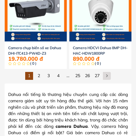
Camera chụp biển số xe Dahua
Camera HDCVI Dahua 8MP DH-
DHI-ITC413-PW4D-Z3
HAC-HDW1800RP
19.780.000
đ
890.000
đ
( 0 )
( 0 )
1
2
3
4
…
25
26
27
Dahua nổi tiếng là thương hiệu chuyên cung cấp các dòng
camera giám sát uy tín hàng đầu thế giới. Với hơn 15 năm
nghiên cứu và phát triển sản phẩm, thương hiệu này đã mang
đến những thiết bị an ninh tiên tiến với chất lượng vượt trội,
được tin dùng bởi hàng triệu khách hàng, trong đó chắc chắn
phải kể đến các dòng
camera Dahua
. Vậy, camera hãng
Dahua có điểm gì nổi bật? Giá bán camera Dahua có rẻ