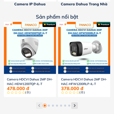
Camera IP Dahua
Camera Dahua Trong Nhà
Sản phẩm nổi bật
Hot
Premium
Hot
Premium
Camera HDCVI Dahua 2MP DH-
Camera HDCVI Dahua 2MP DH-
HAC-HDW1200TQP-IL-T
HAC-HFW1200RLP-IL-T
478.000
đ
378.000
đ
( 0 )
( 0 )