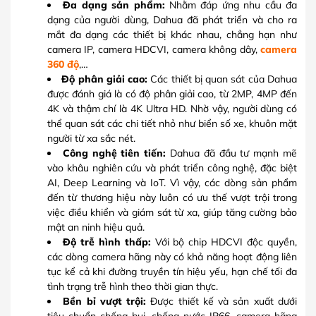
Đa dạng sản phẩm:
Nhằm đáp ứng nhu cầu đa
dạng của người dùng, Dahua đã phát triển và cho ra
mắt đa dạng các thiết bị khác nhau, chẳng hạn như
camera IP, camera HDCVI, camera không dây,
camera
360 độ
,…
Độ phân giải cao:
Các thiết bị quan sát của Dahua
được đánh giá là có độ phân giải cao, từ 2MP, 4MP đến
4K và thậm chí là 4K Ultra HD. Nhờ vậy, người dùng có
thể quan sát các chi tiết nhỏ như biển số xe, khuôn mặt
người từ xa sắc nét.
Công nghệ tiên tiến:
Dahua đã đầu tư mạnh mẽ
vào khâu nghiên cứu và phát triển công nghệ, đặc biệt
AI, Deep Learning và IoT. Vì vậy, các dòng sản phẩm
đến từ thương hiệu này luôn có ưu thế vượt trội trong
việc điều khiển và giám sát từ xa, giúp tăng cường bảo
mật an ninh hiệu quả.
Độ trễ hình thấp:
Với bộ chip HDCVI độc quyền,
các dòng camera hãng này có khả năng hoạt động liên
tục kể cả khi đường truyền tín hiệu yếu, hạn chế tối đa
tình trạng trễ hình theo thời gian thực.
Bền bỉ vượt trội:
Được thiết kế và sản xuất dưới
tiêu chuẩn chống bụi, chống nước IP66, camera hãng