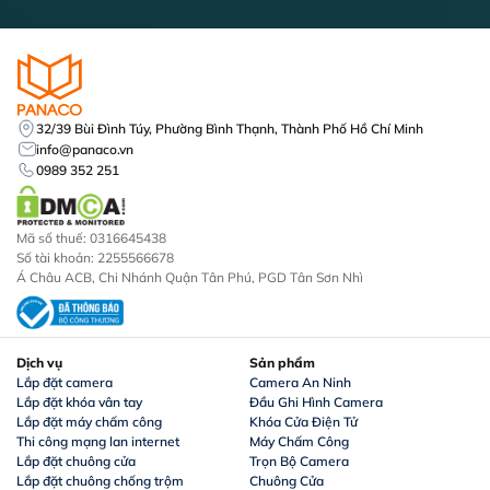
32/39 Bùi Đình Túy, Phường Bình Thạnh, Thành Phố Hồ Chí Minh
info@panaco.vn
Camera dùng sim
Camera Wifi 360
Ca
0989 352 251
4G Dahua DH-
Dahua 2MP DH-
Da
P3AE-PV-4G
SD2A200-GN-
S
Mã số thuế: 0316645438
AW-PV
A
1.239.000
đ
845.000
đ
1.
Số tài khoản: 2255566678
Á Châu ACB, Chi Nhánh Quận Tân Phú, PGD Tân Sơn Nhì
( 0 )
( 0 )
Dịch vụ
Sản phẩm
Lắp đặt camera
Camera An Ninh
Camera PTZ Dahua
Lắp đặt khóa vân tay
Đầu Ghi Hình Camera
Lắp đặt máy chấm công
Khóa Cửa Điện Tử
Với khả năng xoay, nghiêng, thu phóng linh hoạt,
camera
Thi công mạng lan internet
Máy Chấm Công
PTZ Dahua
có thể bao quát một khu vực rộng lớn, giúp ghi
Lắp đặt chuông cửa
Trọn Bộ Camera
lại các chi tiết quan trọng một cách rõ ràng,… Một ưu điểm
Lắp đặt chuông chống trộm
Chuông Cửa