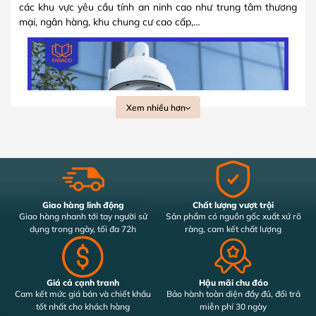
các khu vực yêu cầu tính an ninh cao như trung tâm thương
mại, ngân hàng, khu chung cư cao cấp,…
Xem nhiều hơn
Dòng mắt camera Dahua 360 độ có khả năng bao quát toàn bộ khu
Giao hàng linh động
Chất lượng vượt trội
vực giám sát
Giao hàng nhanh tới tay người sử
Sản phẩm có nguồn gốc xuất xứ rõ
dụng trong ngày, tối đa 72h
ràng, cam kết chất lượng
Dưới đây là một số mẫu camera Dahua 360 độ nổi bật
mà bạn có thể cân nhắc:
Giá cả cạnh tranh
Hậu mãi chu đáo
Cam kết mức giá bán và chiết khấu
Bảo hành toàn diện đầy đủ, đổi trả
tốt nhất cho khách hàng
miễn phí 30 ngày