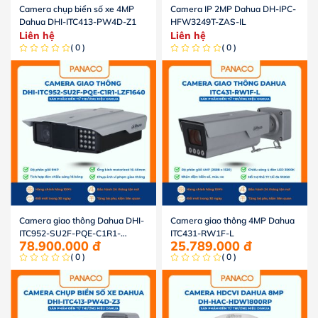
Camera chụp biển số xe 4MP
Camera IP 2MP Dahua DH-IPC-
Dahua DHI-ITC413-PW4D-Z1
HFW3249T-ZAS-IL
Liên hệ
Liên hệ
( 0 )
( 0 )
Camera giao thông Dahua DHI-
Camera giao thông 4MP Dahua
ITC952-SU2F-PQE-C1R1-
ITC431-RW1F-L
78.900.000
đ
25.789.000
đ
LZF1640
( 0 )
( 0 )