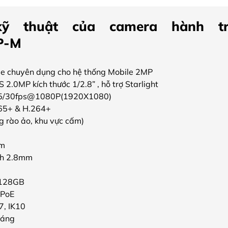
ỹ thuật của camera hành tr
P-M
e chuyên dụng cho hệ thống Mobile 2MP
.0MP kích thước 1/2.8” , hỗ trợ Starlight
25/30fps@1080P(1920X1080)
65+ & H.264+
g rào ảo, khu vực cấm)
3m
nh 2.8mm
 128GB
 PoE
67, IK10
háng