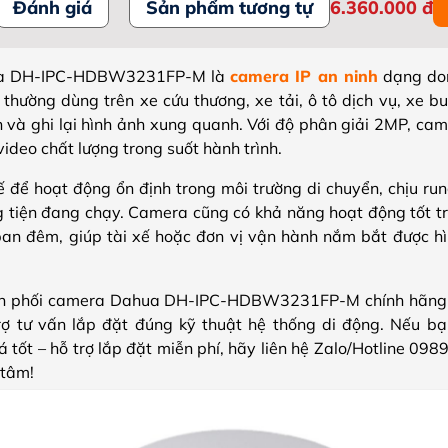
Đánh giá
Sản phẩm tương tự
6.360.000
đ
ua DH-IPC-HDBW3231FP-M là
camera IP an ninh
dạng do
 thường dùng trên xe cứu thương, xe tải, ô tô dịch vụ, xe b
 và ghi lại hình ảnh xung quanh. Với độ phân giải 2MP, cam
 video chất lượng trong suốt hành trình.
ế để hoạt động ổn định trong môi trường di chuyển, chịu run
g tiện đang chạy. Camera cũng có khả năng hoạt động tốt tr
ban đêm, giúp tài xế hoặc đơn vị vận hành nắm bắt được hì
n phối camera Dahua DH-IPC-HDBW3231FP-M chính hãng,
rợ tư vấn lắp đặt đúng kỹ thuật hệ thống di động. Nếu bạ
 tốt – hỗ trợ lắp đặt miễn phí, hãy liên hệ Zalo/Hotline 0
 tâm!