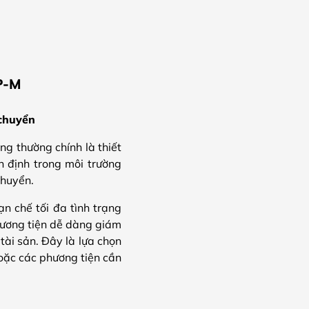
P-M
 chuyển
 thường chính là thiết
n định trong môi trường
chuyển.
ạn chế tối đa tình trạng
phương tiện dễ dàng giám
tài sản. Đây là lựa chọn
oặc các phương tiện cần