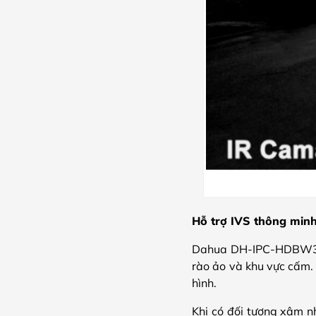
Hỗ trợ IVS thông min
Dahua DH-IPC-HDBW3231
rào ảo và khu vực cấm.
hình.
Khi có đối tượng xâm n