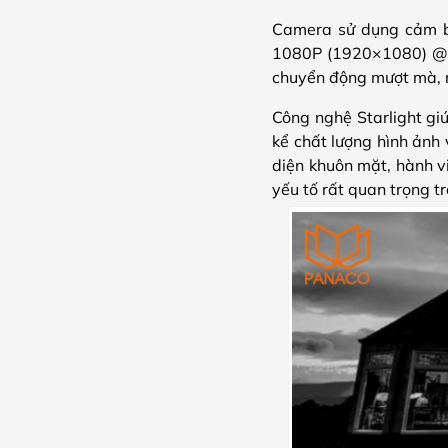
Camera sử dụng cảm bi
1080P (1920×1080) @2
chuyển động mượt mà, n
Công nghệ Starlight gi
kể chất lượng hình ảnh
diện khuôn mặt, hành v
yếu tố rất quan trọng t