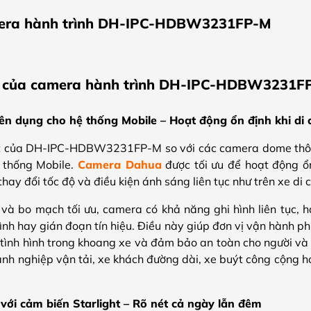
mera hành trình DH-IPC-HDBW3231FP-M
ật của camera hành trình DH-IPC-HDBW3231F
n dụng cho hệ thống Mobile – Hoạt động ổn định khi di
ất của DH-IPC-HDBW3231FP-M so với các camera dome thông
 thống Mobile.
Camera Dahua
được tối ưu để hoạt động ổ
hay đổi tốc độ và điều kiện ánh sáng liên tục như trên xe di 
và bo mạch tối ưu, camera có khả năng ghi hình liên tục, h
ình hay gián đoạn tín hiệu. Điều này giúp đơn vị vận hành 
i tình hình trong khoang xe và đảm bảo an toàn cho người và 
anh nghiệp vận tải, xe khách đường dài, xe buýt công cộng h
với cảm biến Starlight – Rõ nét cả ngày lẫn đêm