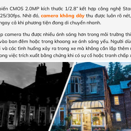
ến CMOS 2.0MP kích thước 1/2.8” kết hợp công nghệ Starl
5/30fps. Nhờ đó,
camera không dây
thu được luôn rõ nét
gay cả khi phương tiện đang di chuyển nhanh.
úp camera thu được nhiều ánh sáng hơn trong môi trường thi
 vào ban đêm hoặc trong khoang xe ánh sáng yếu. Người dù
i và các tình huống xảy ra trong xe mà không cần lắp thêm n
rong việc trích xuất bằng chứng khi có sự cố hoặc tranh chấp 