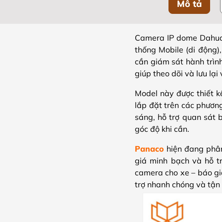
Mô tả
Camera IP dome Dah
thống Mobile (di động),
cần giám sát hành trình
giúp theo dõi và lưu lại
Model này được thiết k
lắp đặt trên các phươn
sáng, hỗ trợ quan sát 
góc độ khi cần.
Panaco
hiện đang phâ
giá minh bạch và hỗ t
camera cho xe – báo giá
trợ nhanh chóng và tận