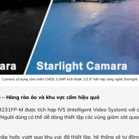
Camera sử dụng cảm biến CMOS 2.0MP kích thước 1/2.8” kết hợp công nghệ Starlight
h – Hàng rào ảo và khu vực cấm hiệu quả
FP-M được tích hợp IVS (Intelligent Video System) với 
 Người dùng có thể dễ dàng thiết lập các vùng giám sát qua
hập hoặc vượt qua khu vực đã thiết lập, hệ thống sẽ tự độn