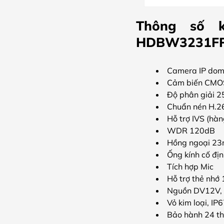
Thông số k
HDBW3231F
Camera IP dom
Cảm biến CMOS 2
Độ phân giải 
Chuẩn nén H.2
Hỗ trợ IVS (hàn
WDR 120dB
Hồng ngoại 2
Ống kính cố đị
Tích hợp Mic
Hỗ trợ thẻ nhớ
Nguồn DV12V,
Vỏ kim loại, IP
Bảo hành 24 t