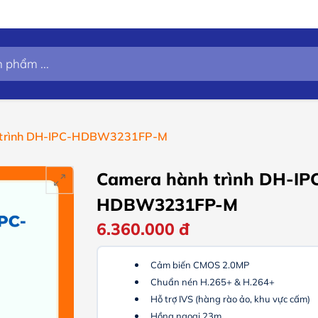
 trình DH-IPC-HDBW3231FP-M
Camera hành trình DH-IP
HDBW3231FP-M
6.360.000
đ
Cảm biến CMOS 2.0MP
Chuẩn nén H.265+ & H.264+
Hỗ trợ IVS (hàng rào ảo, khu vực cấm)
Hồng ngoại 23m