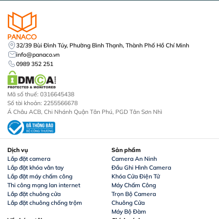
32/39 Bùi Đình Túy, Phường Bình Thạnh, Thành Phố Hồ Chí Minh
info@panaco.vn
0989 352 251
Mã số thuế: 0316645438
Số tài khoản: 2255566678
Á Châu ACB, Chi Nhánh Quận Tân Phú, PGD Tân Sơn Nhì
Dịch vụ
Sản phẩm
Lắp đặt camera
Camera An Ninh
Lắp đặt khóa vân tay
Đầu Ghi Hình Camera
Lắp đặt máy chấm công
Khóa Cửa Điện Tử
Thi công mạng lan internet
Máy Chấm Công
Lắp đặt chuông cửa
Trọn Bộ Camera
Lắp đặt chuông chống trộm
Chuông Cửa
Máy Bộ Đàm