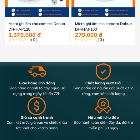
Micro ghi âm cho camera Dahua
Micro ghi âm cho camera Dahua
DH-HAP120
DH-HAP100
1.379.000
đ
279.000
đ
( 0 )
( 0 )
Giao hàng linh động
Chất lượng vượt trội
Giao hàng nhanh tới tay người sử
Sản phẩm có nguồn gốc xuất xứ rõ
dụng trong ngày, tối đa 72h
ràng, cam kết chất lượng
Giá cả cạnh tranh
Hậu mãi chu đáo
Cam kết mức giá bán và chiết khấu
Bảo hành toàn diện đầy đủ, đổi trả
tốt nhất cho khách hàng
miễn phí 30 ngày