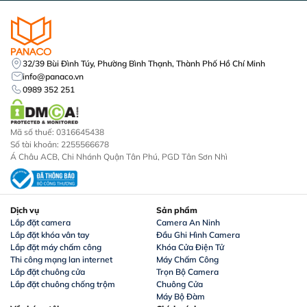
32/39 Bùi Đình Túy, Phường Bình Thạnh, Thành Phố Hồ Chí Minh
info@panaco.vn
0989 352 251
Mã số thuế: 0316645438
Số tài khoản: 2255566678
Á Châu ACB, Chi Nhánh Quận Tân Phú, PGD Tân Sơn Nhì
Dịch vụ
Sản phẩm
Lắp đặt camera
Camera An Ninh
Lắp đặt khóa vân tay
Đầu Ghi Hình Camera
Lắp đặt máy chấm công
Khóa Cửa Điện Tử
Thi công mạng lan internet
Máy Chấm Công
Lắp đặt chuông cửa
Trọn Bộ Camera
Lắp đặt chuông chống trộm
Chuông Cửa
Máy Bộ Đàm