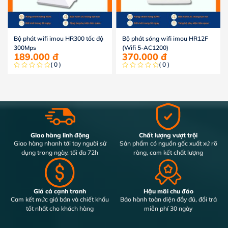
Bộ phát wifi imou HR300 tốc độ
Bộ phát sóng wifi imou HR12F
300Mps
(Wifi 5-AC1200)
189.000
đ
370.000
đ
( 0 )
( 0 )
Giao hàng linh động
Chất lượng vượt trội
Giao hàng nhanh tới tay người sử
Sản phẩm có nguồn gốc xuất xứ rõ
dụng trong ngày, tối đa 72h
ràng, cam kết chất lượng
Giá cả cạnh tranh
Hậu mãi chu đáo
Cam kết mức giá bán và chiết khấu
Bảo hành toàn diện đầy đủ, đổi trả
tốt nhất cho khách hàng
miễn phí 30 ngày