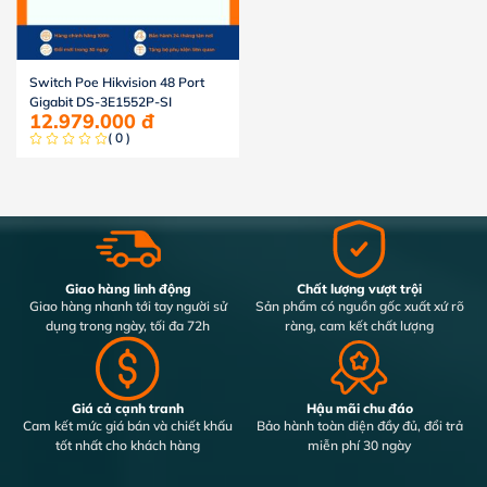
Switch Poe Hikvision 48 Port
Gigabit DS-3E1552P-SI
12.979.000
đ
( 0 )
Giao hàng linh động
Chất lượng vượt trội
Giao hàng nhanh tới tay người sử
Sản phẩm có nguồn gốc xuất xứ rõ
dụng trong ngày, tối đa 72h
ràng, cam kết chất lượng
Giá cả cạnh tranh
Hậu mãi chu đáo
Cam kết mức giá bán và chiết khấu
Bảo hành toàn diện đầy đủ, đổi trả
tốt nhất cho khách hàng
miễn phí 30 ngày