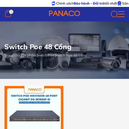
Chính sách
Bảo hành – Đổi trả
tốt nhất
Sản 
0
0
Switch Poe 48 Cổng
Trang chủ
Sản phẩm
Switch Poe
Switch Poe 48 Cổng