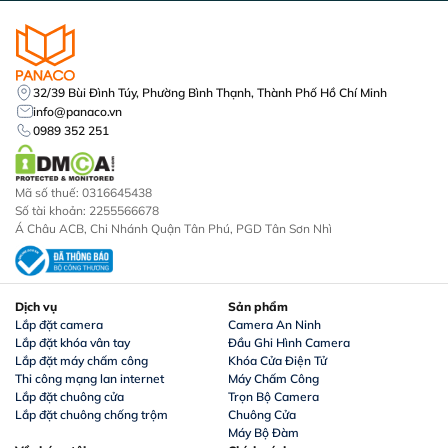
32/39 Bùi Đình Túy, Phường Bình Thạnh, Thành Phố Hồ Chí Minh
info@panaco.vn
0989 352 251
Mã số thuế: 0316645438
Số tài khoản: 2255566678
Á Châu ACB, Chi Nhánh Quận Tân Phú, PGD Tân Sơn Nhì
Dịch vụ
Sản phẩm
Lắp đặt camera
Camera An Ninh
Lắp đặt khóa vân tay
Đầu Ghi Hình Camera
Lắp đặt máy chấm công
Khóa Cửa Điện Tử
Thi công mạng lan internet
Máy Chấm Công
Lắp đặt chuông cửa
Trọn Bộ Camera
Lắp đặt chuông chống trộm
Chuông Cửa
Máy Bộ Đàm