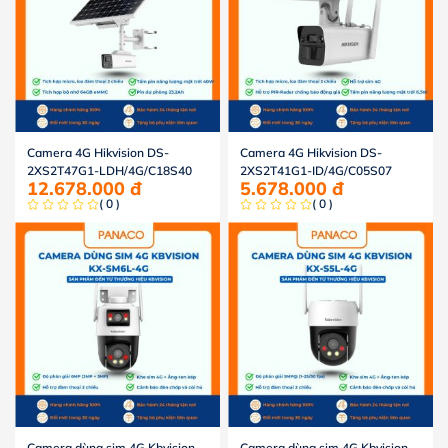
Camera 4G Hikvision DS-
Camera 4G Hikvision DS-
2XS2T47G1-LDH/4G/C18S40
2XS2T41G1-ID/4G/C05S07
12.678.000
đ
5.678.000
đ
( 0 )
( 0 )
Camera dùng sim 4G Kbvision
Camera dùng sim 4G Kbvision