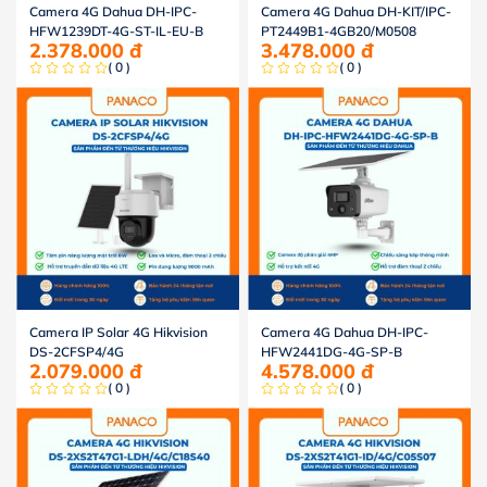
Camera 4G Dahua DH-IPC-
Camera 4G Dahua DH-KIT/IPC-
HFW1239DT-4G-ST-IL-EU-B
PT2449B1-4GB20/M0508
2.378.000
đ
3.478.000
đ
( 0 )
( 0 )
Camera IP Solar 4G Hikvision
Camera 4G Dahua DH-IPC-
DS-2CFSP4/4G
HFW2441DG-4G-SP-B
2.079.000
đ
4.578.000
đ
( 0 )
( 0 )