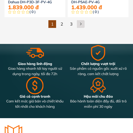
Dahua DH-P3D-3F-PV-4G
DH-P5AE-PV-4G
1.839.000
đ
1.439.000
đ
( 0 )
( 0 )
1
2
3
Giao hàng linh động
Chất lượng vượt trội
Giao hàng nhanh tới tay người sử
Sản phẩm có nguồn gốc xuất xứ rõ
dụng trong ngày, tối đa 72h
ràng, cam kết chất lượng
Giá cả cạnh tranh
Hậu mãi chu đáo
Cam kết mức giá bán và chiết khấu
Bảo hành toàn diện đầy đủ, đổi trả
tốt nhất cho khách hàng
miễn phí 30 ngày