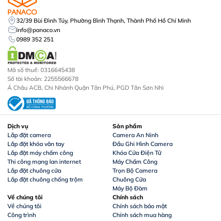
32/39 Bùi Đình Túy, Phường Bình Thạnh, Thành Phố Hồ Chí Minh
info@panaco.vn
0989 352 251
Mã số thuế: 0316645438
Số tài khoản: 2255566678
Á Châu ACB, Chi Nhánh Quận Tân Phú, PGD Tân Sơn Nhì
Dịch vụ
Sản phẩm
Lắp đặt camera
Camera An Ninh
Lắp đặt khóa vân tay
Đầu Ghi Hình Camera
Lắp đặt máy chấm công
Khóa Cửa Điện Tử
Thi công mạng lan internet
Máy Chấm Công
Lắp đặt chuông cửa
Trọn Bộ Camera
Lắp đặt chuông chống trộm
Chuông Cửa
Máy Bộ Đàm
Về chúng tôi
Chính sách
Về chúng tôi
Chính sách bảo mật
Công trình
Chính sách mua hàng