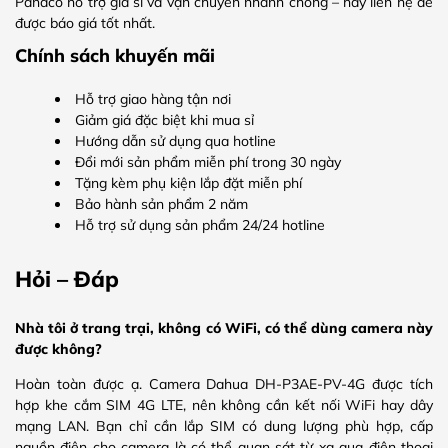
Panaco hỗ trợ giá sỉ và vận chuyển nhanh chóng – hãy liên hệ để
được báo giá tốt nhất.
Chính sách khuyến mãi
Hỗ trợ giao hàng tận nơi
Giảm giá đặc biệt khi mua sỉ
Hướng dẫn sử dụng qua hotline
Đổi mới sản phẩm miễn phí trong 30 ngày
Tặng kèm phụ kiện lắp đặt miễn phí
Bảo hành sản phẩm 2 năm
Hỗ trợ sử dụng sản phẩm 24/24 hotline
Hỏi – Đáp
Nhà tôi ở trang trại, không có WiFi, có thể dùng camera này
được không?
Hoàn toàn được ạ. Camera Dahua DH-P3AE-PV-4G được tích
hợp khe cắm SIM 4G LTE, nên không cần kết nối WiFi hay dây
mạng LAN. Bạn chỉ cần lắp SIM có dung lượng phù hợp, cấp
nguồn điện cho camera là có thể quan sát từ xa qua điện thoại