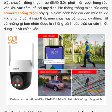
biệt chuyển động thực – ảo (SMD 3.0), phát hiện vượt hàng rào,
vào khu vực cấm, đỗ sai quy định. Hệ thống thông minh của dòng
camera chống trộm
này giúp giảm cảnh báo giả đến mức tối đa
– không hú còi khi gió thổi, mèo chạy hay bóng cây lay động. Tất
cả những gì bạn nhận được là những cảnh báo thật sự cần thiết,
đúng lúc và chính xác.
Dahua tích hợp AI vào DH-P3AE-PV-4G với nhiều chức năng thông minh