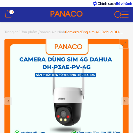
Chính sách
Bảo hành – Đổi t
0
0
Trang chủ
Sản phẩm
Camera An Ninh
Camera dùng sim 4G Dahua DH-
P3AE-PV-4G