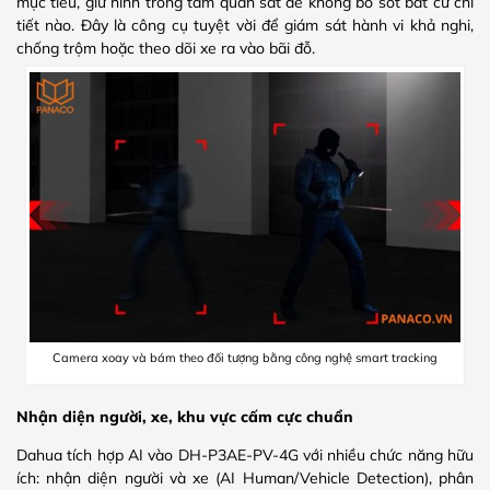
mục tiêu, giữ hình trong tầm quan sát để không bỏ sót bất cứ chi
tiết nào. Đây là công cụ tuyệt vời để giám sát hành vi khả nghi,
chống trộm hoặc theo dõi xe ra vào bãi đỗ.
Camera xoay và bám theo đối tượng bằng công nghệ smart tracking
Nhận diện người, xe, khu vực cấm cực chuẩn
Dahua tích hợp AI vào DH-P3AE-PV-4G với nhiều chức năng hữu
ích: nhận diện người và xe (AI Human/Vehicle Detection), phân