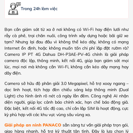
Trong 24h làm việc
Bạn cần giám sát từ xa ở nơi không có Wi-Fi hay điện lưới như
rẫy cà phê, trại chăn nuôi, công trình xây dựng hoặc bãi giữ xe
tạm? Nhưng lại đau đầu vì không thể kéo dây, không có mạng
Internet ổn định, hoặc không muốn tốn chi phí lắp đặt rườm rà?
Camera IP PT 4G Dahua DH-P3AE-PV-4G chính là giải pháp
camera độc lập, thông minh, kết nối 4G, giúp bạn giám sát mọi
lúc, mọi nơi mà không cần Wi-Fi, không cần kéo dây mạng hay
dây điện.
Camera sở hữu độ phân giải 3.0 Megapixel, hỗ trợ xoay ngang –
dọc linh hoạt, tích hợp đèn chiếu sáng kép thông minh (Dual
Light) cho hình ảnh rõ nét cả ngày lẫn đêm. Công nghệ AI nhận
diện người, giúp lọc cảnh báo chính xác, hạn chế báo động giả.
Đặc biệt, kết nối 4G tốc độ cao, chỉ cần lắp SIM là hoạt động, cực
kỳ phù hợp với các khu vực vùng sâu vùng xa.
Giải pháp an ninh PANACO
sẵn sàng tư vấn giải pháp trọn gói,
giao hàng nhanh, hỗ trợ kỹ thuật tận tình. Đây là lựa chọn lý