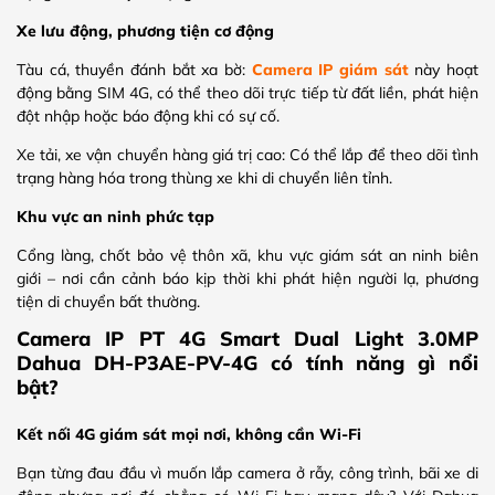
Xe lưu động, phương tiện cơ động
Tàu cá, thuyền đánh bắt xa bờ:
Camera IP giám sát
này hoạt
động bằng SIM 4G, có thể theo dõi trực tiếp từ đất liền, phát hiện
đột nhập hoặc báo động khi có sự cố.
Xe tải, xe vận chuyển hàng giá trị cao: Có thể lắp để theo dõi tình
trạng hàng hóa trong thùng xe khi di chuyển liên tỉnh.
Khu vực an ninh phức tạp
Cổng làng, chốt bảo vệ thôn xã, khu vực giám sát an ninh biên
giới – nơi cần cảnh báo kịp thời khi phát hiện người lạ, phương
tiện di chuyển bất thường.
Camera IP PT 4G Smart Dual Light 3.0MP
Dahua DH-P3AE-PV-4G có tính năng gì nổi
bật?
Kết nối 4G giám sát mọi nơi, không cần Wi-Fi
Bạn từng đau đầu vì muốn lắp camera ở rẫy, công trình, bãi xe di