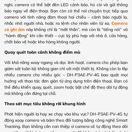
nghi, camera có thể bật đèn LED cảnh báo, hú còi và gửi thông
báo ngay về điện thoại. Bạn còn có thể nói chuyện trực tiếp qua
camera với tính năng đàm thoại hai chiều – cảnh báo người lạ,
nhắc nhở người nhà, hoặc ra lệnh cho nhân viên từ xa.
Camera
có ghi âm
này không chỉ là “mắt thần”, mà còn là “tiếng nói” và
“hành động” khi cần thiết – cực kỳ phù hợp với nhà ở, cửa hàng,
chốt bảo vệ hoặc kho hàng không người.
Quay quét toàn cảnh không điểm mù
Với khả năng xoay ngang và dọc linh hoạt, camera cho phép bạn
giám sát toàn bộ không gian chỉ với một thiết bị. Không còn lo lắp
nhiều camera cho nhiều góc – DH-P3AE-PV-4G bao quát mọi
hướng với thao tác đơn giản từ ứng dụng trên điện thoại. Bạn có
thể điều khiển quay, quét, zoom hoặc bật chế độ theo dõi tự động
mà không cần đứng tại chỗ.
Theo sát mục tiêu không rời khung hình
Phát hiện người lạ hay xe chạy vào khu vực? DH-P3AE-PV-4G tự
động xoay camera và bám theo đối tượng bằng công nghệ Smart
Tracking. Bạn không cần can thiệp vì camera sẽ tự động theo dõi