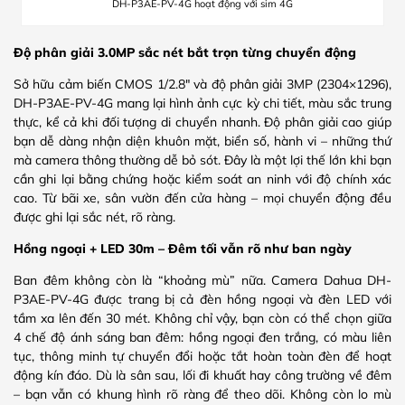
DH-P3AE-PV-4G hoạt động với sim 4G
Độ phân giải 3.0MP sắc nét bắt trọn từng chuyển động
Sở hữu cảm biến CMOS 1/2.8″ và độ phân giải 3MP (2304×1296),
DH-P3AE-PV-4G mang lại hình ảnh cực kỳ chi tiết, màu sắc trung
thực, kể cả khi đối tượng di chuyển nhanh. Độ phân giải cao giúp
bạn dễ dàng nhận diện khuôn mặt, biển số, hành vi – những thứ
mà camera thông thường dễ bỏ sót. Đây là một lợi thế lớn khi bạn
cần ghi lại bằng chứng hoặc kiểm soát an ninh với độ chính xác
cao. Từ bãi xe, sân vườn đến cửa hàng – mọi chuyển động đều
được ghi lại sắc nét, rõ ràng.
Hồng ngoại + LED 30m – Đêm tối vẫn rõ như ban ngày
Ban đêm không còn là “khoảng mù” nữa. Camera Dahua DH-
P3AE-PV-4G được trang bị cả đèn hồng ngoại và đèn LED với
tầm xa lên đến 30 mét. Không chỉ vậy, bạn còn có thể chọn giữa
4 chế độ ánh sáng ban đêm: hồng ngoại đen trắng, có màu liên
tục, thông minh tự chuyển đổi hoặc tắt hoàn toàn đèn để hoạt
động kín đáo. Dù là sân sau, lối đi khuất hay công trường về đêm
– bạn vẫn có khung hình rõ ràng để theo dõi. Không còn lo mù