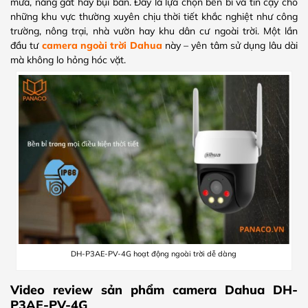
mưa, nắng gắt hay bụi bẩn. Đây là lựa chọn bền bỉ và tin cậy cho
những khu vực thường xuyên chịu thời tiết khắc nghiệt như công
trường, nông trại, nhà vườn hay khu dân cư ngoài trời. Một lần
đầu tư
camera ngoài trời Dahua
này – yên tâm sử dụng lâu dài
mà không lo hỏng hóc vặt.
DH-P3AE-PV-4G hoạt động ngoài trời dễ dàng
Video review sản phẩm camera Dahua DH-
P3AE-PV-4G