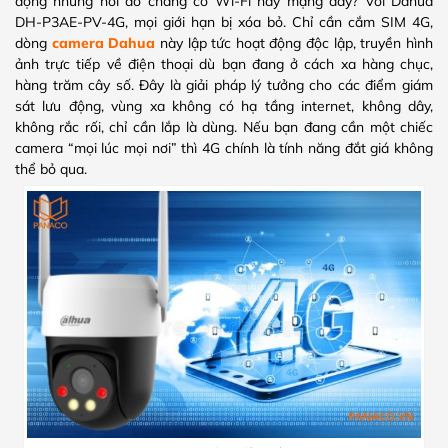
động nhưng nơi đó chẳng có Wi-Fi hay mạng dây? Với Dahua
DH-P3AE-PV-4G, mọi giới hạn bị xóa bỏ. Chỉ cần cắm SIM 4G,
dòng
camera Dahua
này lập tức hoạt động độc lập, truyền hình
ảnh trực tiếp về điện thoại dù bạn đang ở cách xa hàng chục,
hàng trăm cây số. Đây là giải pháp lý tưởng cho các điểm giám
sát lưu động, vùng xa không có hạ tầng internet, không dây,
không rắc rối, chỉ cần lắp là dùng. Nếu bạn đang cần một chiếc
camera “mọi lúc mọi nơi” thì 4G chính là tính năng đắt giá không
thể bỏ qua.