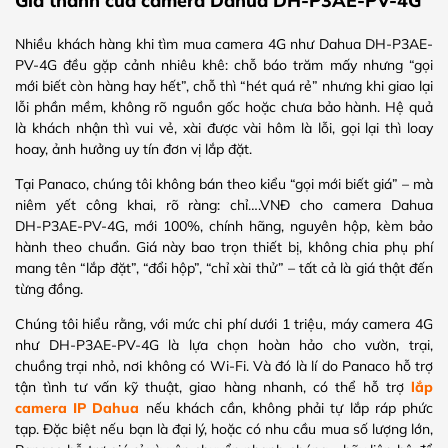
Giá thành của camera Dahua DH-P3AE-PV-4G
Nhiều khách hàng khi tìm mua camera 4G như Dahua DH-P3AE-
PV-4G đều gặp cảnh nhiêu khê: chỗ báo trăm mấy nhưng “gọi
mới biết còn hàng hay hết”, chỗ thì “hét quá rẻ” nhưng khi giao lại
lỗi phần mềm, không rõ nguồn gốc hoặc chưa bảo hành. Hệ quả
là khách nhận thì vui vẻ, xài được vài hôm là lỗi, gọi lại thì loay
hoay, ảnh hưởng uy tín đơn vị lắp đặt.
Tại Panaco, chúng tôi không bán theo kiểu “gọi mới biết giá” – mà
niêm yết công khai, rõ ràng: chỉ….VNĐ cho camera Dahua
DH‑P3AE‑PV‑4G, mới 100%, chính hãng, nguyên hộp, kèm bảo
hành theo chuẩn. Giá này bao trọn thiết bị, không chia phụ phí
mang tên “lắp đặt”, “đổi hộp”, “chỉ xài thử” – tất cả là giá thật đến
từng đồng.
Chúng tôi hiểu rằng, với mức chi phí dưới 1 triệu, máy camera 4G
như DH‑P3AE‑PV‑4G là lựa chọn hoàn hảo cho vườn, trại,
chuồng trại nhỏ, nơi không có Wi-Fi. Và đó là lí do Panaco hỗ trợ
tận tình tư vấn kỹ thuật, giao hàng nhanh, có thể hỗ trợ
lắp
camera IP Dahua
nếu khách cần, không phải tự lắp ráp phức
tạp. Đặc biệt nếu bạn là đại lý, hoặc có nhu cầu mua số lượng lớn,