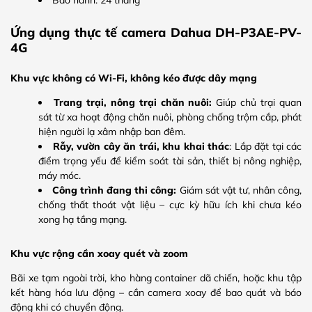
Ứng dụng thực tế camera Dahua DH-P3AE-PV-
4G
Khu vực không có Wi-Fi, không kéo được dây mạng
Trang trại, nông trại chăn nuôi:
Giúp chủ trại quan
sát từ xa hoạt động chăn nuôi, phòng chống trộm cắp, phát
hiện người lạ xâm nhập ban đêm.
Rẫy, vườn cây ăn trái, khu khai thác
: Lắp đặt tại các
điểm trọng yếu để kiểm soát tài sản, thiết bị nông nghiệp,
máy móc.
Công trình đang thi công:
Giám sát vật tư, nhân công,
chống thất thoát vật liệu – cực kỳ hữu ích khi chưa kéo
xong hạ tầng mạng.
Khu vực rộng cần xoay quét và zoom
Bãi xe tạm ngoài trời, kho hàng container dã chiến, hoặc khu tập
kết hàng hóa lưu động – cần camera xoay để bao quát và báo
động khi có chuyển động.