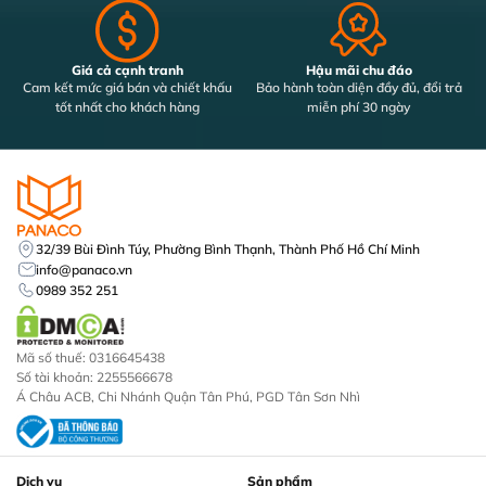
Giá cả cạnh tranh
Hậu mãi chu đáo
Cam kết mức giá bán và chiết khấu
Bảo hành toàn diện đầy đủ, đổi trả
tốt nhất cho khách hàng
miễn phí 30 ngày
32/39 Bùi Đình Túy, Phường Bình Thạnh, Thành Phố Hồ Chí Minh
info@panaco.vn
0989 352 251
Mã số thuế: 0316645438
Số tài khoản: 2255566678
Á Châu ACB, Chi Nhánh Quận Tân Phú, PGD Tân Sơn Nhì
Dịch vụ
Sản phẩm