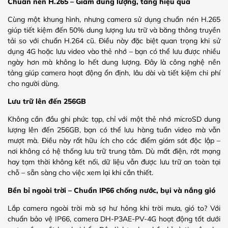
Chuẩn nén H.265 – Giảm dung lượng, tăng hiệu quả
Cùng một khung hình, nhưng camera sử dụng chuẩn nén H.265
giúp tiết kiệm đến 50% dung lượng lưu trữ và băng thông truyền
tải so với chuẩn H.264 cũ. Điều này đặc biệt quan trọng khi sử
dụng 4G hoặc lưu video vào thẻ nhớ – bạn có thể lưu được nhiều
ngày hơn mà không lo hết dung lượng. Đây là công nghệ nền
tảng giúp camera hoạt động ổn định, lâu dài và tiết kiệm chi phí
cho người dùng.
Lưu trữ lên đến 256GB
Không cần đầu ghi phức tạp, chỉ với một thẻ nhớ microSD dung
lượng lên đến 256GB, bạn có thể lưu hàng tuần video mà vẫn
mượt mà. Điều này rất hữu ích cho các điểm giám sát độc lập –
nơi không có hệ thống lưu trữ trung tâm. Dù mất điện, rớt mạng
hay tạm thời không kết nối, dữ liệu vẫn được lưu trữ an toàn tại
chỗ – sẵn sàng cho việc xem lại khi cần thiết.
Bền bỉ ngoài trời – Chuẩn IP66 chống nước, bụi và nắng gió
Lắp camera ngoài trời mà sợ hư hỏng khi trời mưa, gió to? Với
chuẩn bảo vệ IP66, camera DH-P3AE-PV-4G hoạt động tốt dưới