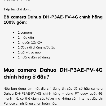
Tiếp tục chờ đón…
Bộ camera Dahua DH-P3AE-PV-4G chính hãng
100% gồm:
1 camera
1 mẫu gắn
1 nguồn 12v-2A
1 đầu nối chống nước 1x
1 gói vít và neo
1 hướng dẫn sử dụng
Mua camera Dahua DH-P3AE-PV-4G
chính hãng ở đâu?
Nếu bạn đang tìm một địa chỉ đáng tin cậy để sở hữu camera
Dahua DH-P3AE-PV-4G chính hãng – dòng PT quay quét 4G
mạnh mẽ, có thể giám sát từ xa mà không cần internet dây thì
Panaco chính là lựa chọn hoàn hảo.