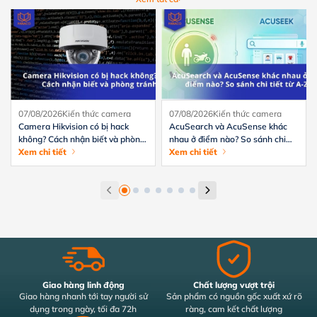
07/08/2026
Kiến thức camera
07/08/2026
Kiến thức camera
Camera Hikvision có bị hack
AcuSearch và AcuSense khác
không? Cách nhận biết và phòng
nhau ở điểm nào? So sánh chi
tránh hiệu quả
Xem chi tiết
tiết từ A-Z
Xem chi tiết
Giao hàng linh động
Chất lượng vượt trội
Giao hàng nhanh tới tay người sử
Sản phẩm có nguồn gốc xuất xứ rõ
dụng trong ngày, tối đa 72h
ràng, cam kết chất lượng