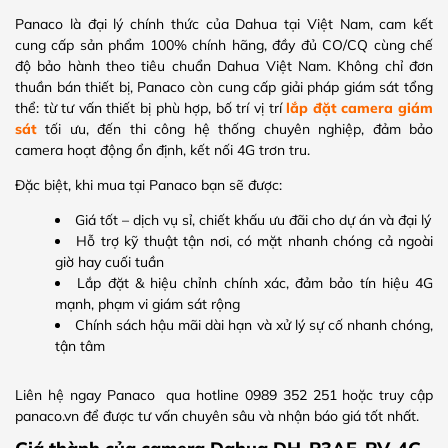
Panaco là đại lý chính thức của Dahua tại Việt Nam, cam kết
cung cấp sản phẩm 100% chính hãng, đầy đủ CO/CQ cùng chế
độ bảo hành theo tiêu chuẩn Dahua Việt Nam. Không chỉ đơn
thuần bán thiết bị, Panaco còn cung cấp giải pháp giám sát tổng
thể: từ tư vấn thiết bị phù hợp, bố trí vị trí
lắp đặt camera giám
sát
tối ưu, đến thi công hệ thống chuyên nghiệp, đảm bảo
camera hoạt động ổn định, kết nối 4G trơn tru.
Đặc biệt, khi mua tại Panaco bạn sẽ được:
Giá tốt – dịch vụ sỉ, chiết khấu ưu đãi cho dự án và đại lý
Hỗ trợ kỹ thuật tận nơi, có mặt nhanh chóng cả ngoài
giờ hay cuối tuần
Lắp đặt & hiệu chỉnh chính xác, đảm bảo tín hiệu 4G
mạnh, phạm vi giám sát rộng
Chính sách hậu mãi dài hạn và xử lý sự cố nhanh chóng,
tận tâm
Liên hệ ngay Panaco qua hotline 0989 352 251 hoặc truy cập
panaco.vn để được tư vấn chuyên sâu và nhận báo giá tốt nhất.