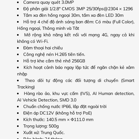
Camera quay quét 3.0MP
Độ phân giải 1/2.8″ CMOS 3MP 25/30fps@2304 × 1296
Tầm xa đèn hồng ngoại 30m, tầm xa đèn LED 30m
Hỗ trợ 4 chế độ ánh sáng ban đêm: Có màu (Full Color),
Hồng ngoại, Thông minh và Tắt
Mở rộng khả năng kết nối với mạng 4G, ngay cả khi
không có Wi-Fi.
Đàm thoại hai chiều
Công nghệ nén H.265 tiên tiến.
Hỗ trợ khe cắm thẻ nhớ 256GB
Kích hoạt cảnh báo ngay lập tức để ngăn chặn kẻ xâm
nhập
Theo dõi tự động các đối tượng di chuyển (Smart
Tracking)
Hàng rào ảo, khu vực cấm (IVS), AI Human detection,
AI Vehicle Detection, SMD 3.0
Chuẩn chống nước IP66, lắp đặt ngoài trời
Điện áp DC12V (không hỗ trợ PoE)
Kích thước: 140.5 mm × Φ111.0 mm
Trọng lượng: 500g
Xuất xứ: Trung Quốc.
Bảo hành: 24 tháng