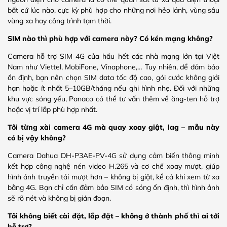
bất cứ lúc nào, cực kỳ phù hợp cho những nơi hẻo lánh, vùng sâu
vùng xa hay công trình tạm thời.
SIM nào thì phù hợp với camera này? Có kén mạng không?
Camera hỗ trợ SIM 4G của hầu hết các nhà mạng lớn tại Việt
Nam như Viettel, MobiFone, Vinaphone,… Tuy nhiên, để đảm bảo
ổn định, bạn nên chọn SIM data tốc độ cao, gói cước không giới
hạn hoặc ít nhất 5–10GB/tháng nếu ghi hình nhẹ. Đối với những
khu vực sóng yếu, Panaco có thể tư vấn thêm về ăng-ten hỗ trợ
hoặc vị trí lắp phù hợp nhất.
Tôi từng xài camera 4G mà quay xoay giật, lag – mẫu này
có bị vậy không?
Camera Dahua DH-P3AE-PV-4G sử dụng cảm biến thông minh
kết hợp công nghệ nén video H.265 và cơ chế xoay mượt, giúp
hình ảnh truyền tải mượt hơn – không bị giật, kể cả khi xem từ xa
bằng 4G. Bạn chỉ cần đảm bảo SIM có sóng ổn định, thì hình ảnh
sẽ rõ nét và không bị gián đoạn.
Tôi không biết cài đặt, lắp đặt – không ở thành phố thì ai tới
hỗ trợ?