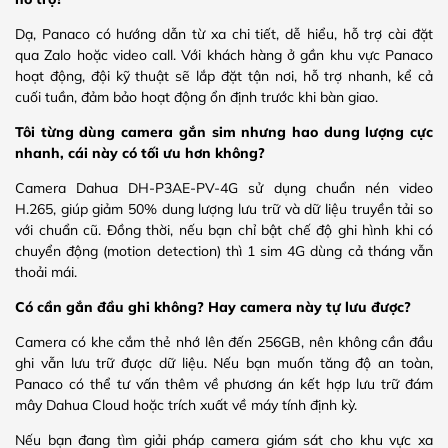
Dạ, Panaco có hướng dẫn từ xa chi tiết, dễ hiểu, hỗ trợ cài đặt
qua Zalo hoặc video call. Với khách hàng ở gần khu vực Panaco
hoạt động, đội kỹ thuật sẽ lắp đặt tận nơi, hỗ trợ nhanh, kể cả
cuối tuần, đảm bảo hoạt động ổn định trước khi bàn giao.
Tôi từng dùng camera gắn sim nhưng hao dung lượng cực
nhanh, cái này có tối ưu hơn không?
Camera Dahua DH-P3AE-PV-4G sử dụng chuẩn nén video
H.265, giúp giảm 50% dung lượng lưu trữ và dữ liệu truyền tải so
với chuẩn cũ. Đồng thời, nếu bạn chỉ bật chế độ ghi hình khi có
chuyển động (motion detection) thì 1 sim 4G dùng cả tháng vẫn
thoải mái.
Có cần gắn đầu ghi không? Hay camera này tự lưu được?
Camera có khe cắm thẻ nhớ lên đến 256GB, nên không cần đầu
ghi vẫn lưu trữ được dữ liệu. Nếu bạn muốn tăng độ an toàn,
Panaco có thể tư vấn thêm về phương án kết hợp lưu trữ đám
mây Dahua Cloud hoặc trích xuất về máy tính định kỳ.
Nếu bạn đang tìm giải pháp camera giám sát cho khu vực xa