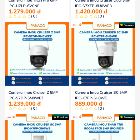
Camera Imou Titan Pro 6MP
Camera imou Cruiser Dual 8MP
IPC-U7LP-6V0NE
IPC-S7XFP-8U0WED
1.279.000
đ
1.420.000
đ
( 0 )
( 0 )
Hot
Premium
Camera Imou Cruiser Z 5MP
Camera Imou Cruiser SC 5MP
IPC-S7DP-5M0WEZ
IPC-K7FP-5H0WE
1.239.000
đ
889.000
đ
( 0 )
( 0 )
Hot
Premium
Hot
Premium