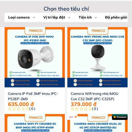
Chọn theo tiêu chí
Loại camera
Vị trí lắp đặt
Tiện ích
Độ phân giải
Camera IP PoE 3MP Imou IPC-
Camera Wifi trong nhà IMOU
PS3EP-3M0
Cue C32 3MP (IPC-C32SP)
635.000
đ
379.000
đ
( 0 )
( 0 )
Hot
Premium