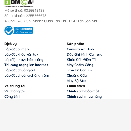
Mã số thuế: 0316645438
Số tài khoản: 2255566678
Á Châu ACB, Chi Nhánh Quận Tân Phú, PGD Tân Sơn Nhì
Dịch vụ
Sản phẩm
Lắp đặt camera
Camera An Ninh
Lắp đặt khóa vân tay
Đầu Ghi Hình Camera
Lắp đặt máy chấm công
Khóa Cửa Điện Tử
Thi công mạng lan internet
Máy Chấm Công
Lắp đặt chuông cửa
Trọn Bộ Camera
Lắp đặt chuông chống trộm
Chuông Cửa
Máy Bộ Đàm
Về chúng tôi
Chính sách
Về chúng tôi
Chính sách bảo mật
Công trình
Chính sách mua hàng
Tin tức
Chính sách đổi trả bảo hành
Camera wifi xoay 360 Imou IPC-K2MP-
Liên hệ
Chính sách giao hàng
3H0WE
Phương thức thanh toán
Theo dõi chúng tôi:
479.000
đ