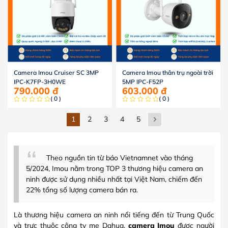
Camera Imou Cruiser SC 3MP
Camera Imou thân trụ ngoài trời
IPC-K7FP-3H0WE
5MP IPC-F52P
790.000
đ
603.000
đ
( 0 )
( 0 )
1
2
3
4
5
Theo nguồn tin từ báo Vietnamnet vào tháng
5/2024, Imou nằm trong TOP 3 thương hiệu camera an
ninh được sử dụng nhiều nhất tại Việt Nam, chiếm đến
22% tổng số lượng camera bán ra.
Là thương hiệu camera an ninh nổi tiếng đến từ Trung Quốc
và trực thuộc công ty mẹ Dahua,
camera Imou
được người