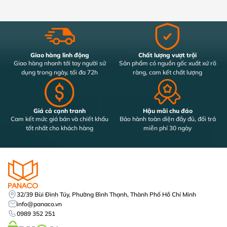
như hiện nay, vậy camera Imou loại nào tốt và đáng để đầu tư
nhất?
Camera wifi Imou xoay 360 IPC-K2MP-
3H0WE
Giao hàng linh động
Chất lượng vượt trội
Camera Imou IPC-K2MP-3H0WE là một trong những dòng
Giao hàng nhanh tới tay người sử
Sản phẩm có nguồn gốc xuất xứ rõ
camera Wifi
tích hợp khả năng xoay 360 độ hiện đại đang
dụng trong ngày, tối đa 72h
ràng, cam kết chất lượng
được người dùng ưa chuộng nhất hiện nay với những tính
năng nổi bật như sau:
Hỗ trợ
độ phân giải 3MP (2K) cùng cảm biến 1/3”
Giá cả cạnh tranh
Hậu mãi chu đáo
CMOS
cung cấp hình ảnh rõ nét hơn so với các dòng
Cam kết mức giá bán và chiết khấu
Bảo hành toàn diện đầy đủ, đổi trả
camera Full HD cùng phân khúc.
tốt nhất cho khách hàng
miễn phí 30 ngày
Ứng dụng
công nghệ Smart Tracking
cho phép
camera tự động xoay theo chuyển động của người, vật
trong khung hình, giúp phát hiện kịp thời những hành vi
đáng ngờ.
Trang bị micro và loa, hỗ trợ
đàm thoại 2 chiều
từ
xa tiện lợi.
32/39 Bùi Đình Túy, Phường Bình Thạnh, Thành Phố Hồ Chí Minh
info@panaco.vn
0989 352 251