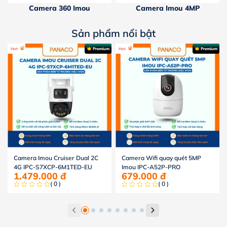
Camera 360 Imou
Camera Imou 4MP
Sản phẩm nổi bật
Hot
Premium
Hot
Premium
Camera Imou Cruiser Dual 2C
Camera Wifi quay quét 5MP
4G IPC-S7XCP-6M1TED-EU
Imou IPC-A52P-PRO
1.479.000
đ
679.000
đ
( 0 )
( 0 )