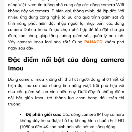
dùng Việt Nam tin tưởng nhờ cung cấp các dòng camera Wifi
không dây và camera IP hiện đại, thông minh, dễ lắp đặt. Với
nhiều ứng dụng công nghệ tối ưu cho quá trình giám sát và
tính năng phát hiện đột nhập người lạ nhạy bén, các dòng
camera Dahua Imou là lựa chọn phù hợp để lắp đặt cho gia
đình, cửa hàng, giúp tăng cường giám sát, quản lý an ninh.
Vậy camera Imou loại nào tốt? Cùng
PANACO
khám phá
ngay sau đây.
Đặc điểm nổi bật của dòng camera
Imou
Dòng camera Imou không chỉ thu hút người dùng nhờ thiết kế
hiện đại mà còn bởi những tính năng vượt trội phù hợp với
nhu cầu giám sát an ninh hiện nay. Dưới đây là những điểm
nổi bật giúp Imou trở thành lựa chọn hàng đầu trên thị
trường:
Độ phân giải cao:
Các dòng camera IP hay camera
không dây Imou được hỗ trợ khung hình chuẩn Full HD
(1080p) đến 4K cho hình ảnh sắc nét và sống động.