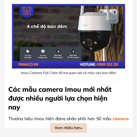
Imou Camera Full Color hỗ trợ quan sát có màu vào ban đêm
Các mẫu camera Imou mới nhất
được nhiều người lựa chọn hiện
nay
Thương hiệu Imou hiện đang phân phối hơn 50 mẫu
camera
an ninh
, đáp ứng đa dạng nhu cầu giám sát từ trong nhà đến
Xem nhiều hơn
ngoài trời, từ cơ bản đến nâng cao. Trước vô vàn sự lựa chọn