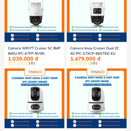
Camera Wifi PT Cruiser SC 8MP
Camera Imou Cruiser Dual 2C
IMOU IPC-K7FP-8V0N
4G IPC-S7XCP-6M1TED-EU
1.039.000
đ
1.479.000
đ
( 0 )
( 0 )