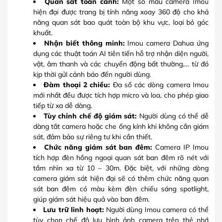
Quan sát toàn cảnh:
Một số mẫu camera Imou
hiện đại được trang bị tính năng xoay 360 độ cho khả
năng quan sát bao quát toàn bộ khu vực, loại bỏ góc
khuất.
Nhận biết thông minh:
Imou camera Dahua ứng
dụng các thuật toán AI tiên tiến hỗ trợ nhận diện người,
vật, âm thanh và các chuyển động bất thường,… từ đó
kịp thời gửi cảnh báo đến người dùng.
Đàm thoại 2 chiều:
Đa số các dòng camera Imou
mới nhất đều được tích hợp micro và loa, cho phép giao
tiếp từ xa dễ dàng.
Tùy chỉnh chế độ giám sát:
Người dùng có thể dễ
dàng tắt camera hoặc che ống kính khi không cần giám
sát, đảm bảo sự riêng tư khi cần thiết.
Chức năng giám sát ban đêm:
Camera IP Imou
tích hợp đèn hồng ngoại quan sát ban đêm rõ nét với
tầm nhìn xa từ 10 – 30m. Đặc biệt, với những dòng
camera giám sát hiện đại sẽ có thêm chức năng quan
sát ban đêm có màu kèm đèn chiếu sáng spotlight,
giúp giám sát hiệu quả vào ban đêm.
Lưu trữ linh hoạt:
Người dùng Imou camera có thể
tùy chọn chế độ lưu hình ảnh camera trên thẻ nhớ