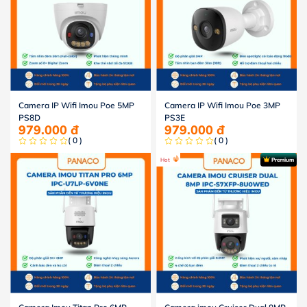
Camera IP Wifi Imou Poe 5MP
Camera IP Wifi Imou Poe 3MP
PS8D
PS3E
979.000
đ
979.000
đ
( 0 )
( 0 )
Hot
Premium