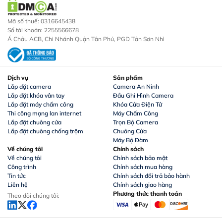
Mã số thuế: 0316645438
Số tài khoản: 2255566678
Á Châu ACB, Chi Nhánh Quận Tân Phú, PGD Tân Sơn Nhì
Dịch vụ
Sản phẩm
Lắp đặt camera
Camera An Ninh
Lắp đặt khóa vân tay
Đầu Ghi Hình Camera
Lắp đặt máy chấm công
Khóa Cửa Điện Tử
Thi công mạng lan internet
Máy Chấm Công
Lắp đặt chuông cửa
Trọn Bộ Camera
Lắp đặt chuông chống trộm
Chuông Cửa
Máy Bộ Đàm
Về chúng tôi
Chính sách
Về chúng tôi
Chính sách bảo mật
Công trình
Chính sách mua hàng
Tin tức
Chính sách đổi trả bảo hành
Liên hệ
Chính sách giao hàng
Phương thức thanh toán
Theo dõi chúng tôi: