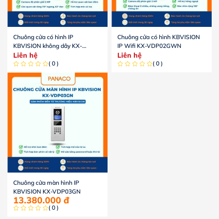
Chuông cửa có hình IP
Chuông cửa có hình KBVISION
KBVISION không dây KX-
IP Wifi KX-VDP02GWN
VDP11GWN
Liên hệ
Liên hệ
( 0 )
( 0 )
Chuông cửa màn hình IP
KBVISION KX-VDP03GN
13.380.000
đ
( 0 )