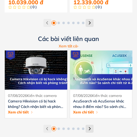
10.039.000
đ
12.339.000
đ
( 0 )
( 0 )
Các bài viết liên quan
Xem tất cả
07/08/2026
Kiến thức camera
07/08/2026
Kiến thức camera
Camera Hikvision có bị hack
AcuSearch và AcuSense khác
không? Cách nhận biết và phòng
nhau ở điểm nào? So sánh chi
tránh hiệu quả
Xem chi tiết
tiết từ A-Z
Xem chi tiết