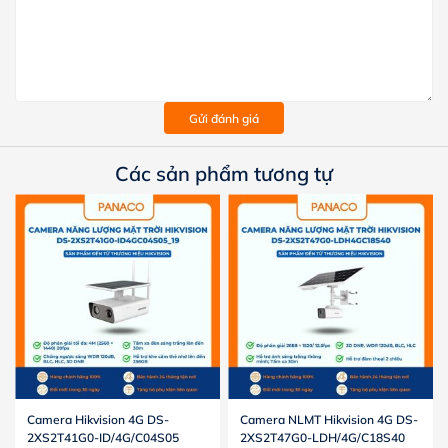
Gửi đánh giá
Các sản phẩm tương tự
Camera Hikvision 4G DS-
Camera NLMT Hikvision 4G DS-
2XS2T41G0-ID/4G/C04S05
2XS2T47G0-LDH/4G/C18S40