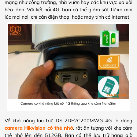
mạng như công trường, nhà vườn hay các khu vực xa xôi
hẻo lánh. Với kết nối 4G, bạn có thể giám sát từ xa mọi
lúc mọi nơi, chỉ cần điện thoại hoặc máy tính có internet.
Camera có khả năng kết nối 4G thông qua khe cắm NanoSim
Về khả năng lưu trữ, DS-2DE2C200MWG-4G là dòng
camera Hikvision có thẻ nhớ
, rất ấn tượng với khe cắm
thẻ nhớ lên đến 512GB. Bạn có thể lưu trữ hàng giờ