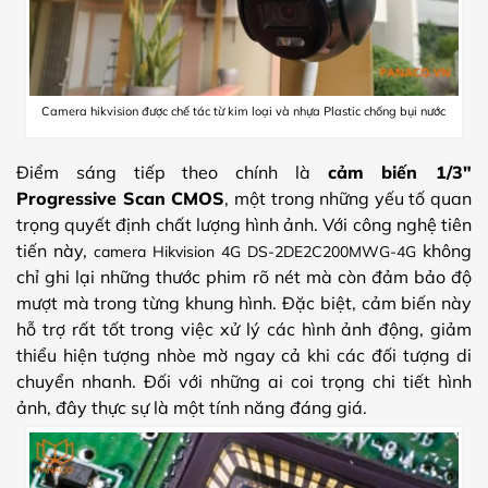
Camera hikvision được chế tác từ kim loại và nhựa Plastic chống bụi nước
Điểm sáng tiếp theo chính là
cảm biến 1/3″
Progressive Scan CMOS
, một trong những yếu tố quan
trọng quyết định chất lượng hình ảnh. Với công nghệ tiên
tiến này,
không
camera Hikvision 4G DS-2DE2C200MWG-4G
chỉ ghi lại những thước phim rõ nét mà còn đảm bảo độ
mượt mà trong từng khung hình. Đặc biệt, cảm biến này
hỗ trợ rất tốt trong việc xử lý các hình ảnh động, giảm
thiểu hiện tượng nhòe mờ ngay cả khi các đối tượng di
chuyển nhanh. Đối với những ai coi trọng chi tiết hình
ảnh, đây thực sự là một tính năng đáng giá.