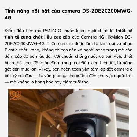
Tính năng nổi bật của camera DS-2DE2C200MWG-
4G
Điểm đầu tiên mà PANACO muốn khen ngợi chính là
thiết kế
tinh tế cùng chất liệu cao cấp
của Camera 4G Hikvision DS-
2DE2C200MWG-4G. Thân camera được làm từ kim loại và nhựa
Plastic chất lượng, không chỉ tạo nên vẻ ngoài sang trọng mà còn
đảm bảo độ bền lâu dài. Với chuẩn chống nước và bụi IP66, thiết
bị có thể hoạt động ổn định trong mọi điều kiện thời tiết, từ nắng
gắt đến mưa lớn. Vì vậy, bạn hoàn toàn yên tâm lắp đặt camera ở
bất kỳ nơi đâu — từ văn phòng, nhà xưởng đến khu vực ngoài trời
— mà không lo hỏng hóc hay giảm tuổi thọ.