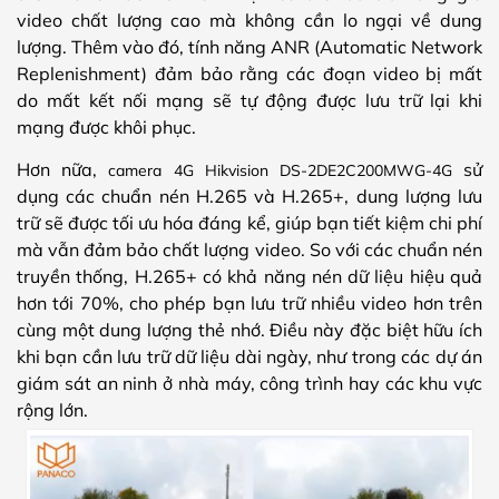
video chất lượng cao mà không cần lo ngại về dung
lượng. Thêm vào đó, tính năng ANR (Automatic Network
Replenishment) đảm bảo rằng các đoạn video bị mất
do mất kết nối mạng sẽ tự động được lưu trữ lại khi
mạng được khôi phục.
Hơn nữa,
sử
camera 4G Hikvision DS-2DE2C200MWG-4G
dụng các chuẩn nén H.265 và H.265+, dung lượng lưu
trữ sẽ được tối ưu hóa đáng kể, giúp bạn tiết kiệm chi phí
mà vẫn đảm bảo chất lượng video. So với các chuẩn nén
truyền thống, H.265+ có khả năng nén dữ liệu hiệu quả
hơn tới 70%, cho phép bạn lưu trữ nhiều video hơn trên
cùng một dung lượng thẻ nhớ. Điều này đặc biệt hữu ích
khi bạn cần lưu trữ dữ liệu dài ngày, như trong các dự án
giám sát an ninh ở nhà máy, công trình hay các khu vực
rộng lớn.