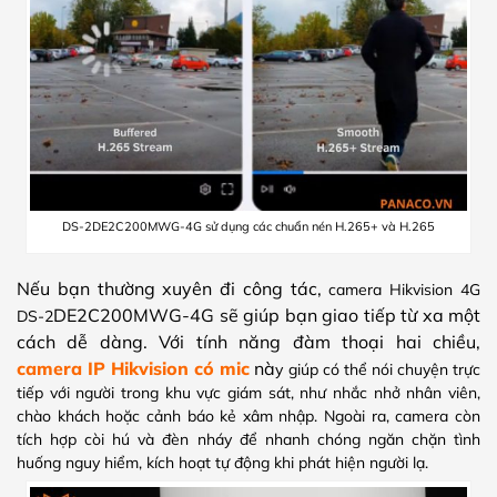
DS-2DE2C200MWG-4G sử dụng các chuẩn nén H.265+ và H.265
Nếu bạn thường xuyên đi công tác,
camera Hikvision 4G
DE2C200MWG-4G sẽ giúp bạn giao tiếp từ xa một
DS-2
cách dễ dàng. Với tính năng đàm thoại hai chiều,
camera IP Hikvision có mic
nà
y giúp có thể nói chuyện trực
tiếp với người trong khu vực giám sát, như nhắc nhở nhân viên,
chào khách hoặc cảnh báo kẻ xâm nhập. Ngoài ra, camera còn
tích hợp còi hú và đèn nháy để nhanh chóng ngăn chặn tình
huống nguy hiểm, kích hoạt tự động khi phát hiện người lạ.