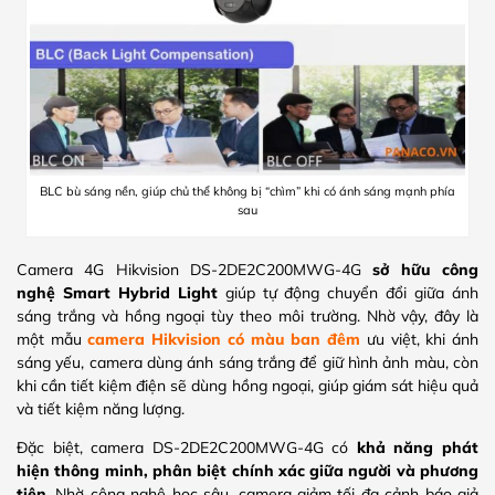
BLC bù sáng nền, giúp chủ thể không bị “chìm” khi có ánh sáng mạnh phía
sau
Camera 4G Hikvision DS-2DE2C200MWG-4G
sở hữu công
nghệ Smart Hybrid Light
giúp tự động chuyển đổi giữa ánh
sáng trắng và hồng ngoại tùy theo môi trường. Nhờ vậy, đây là
một mẫu
camera Hikvision có màu ban đêm
ưu việt, khi ánh
sáng yếu, camera dùng ánh sáng trắng để giữ hình ảnh màu, còn
khi cần tiết kiệm điện sẽ dùng hồng ngoại, giúp giám sát hiệu quả
và tiết kiệm năng lượng.
Đặc biệt, camera DS-2DE2C200MWG-4G có
khả năng phát
hiện thông minh, phân biệt chính xác giữa người và phương
tiện
. Nhờ công nghệ học sâu, camera giảm tối đa cảnh báo giả