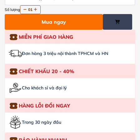
Số lượng
01
Mua ngay
MIỄN PHÍ GIAO HÀNG
Đơn hàng 3 triệu nội thành TPHCM và HN
CHIẾT KHẤU 20 - 40%
Cho khách sỉ và đại lý
HÀNG LỖI ĐỔI NGAY
Trong 30 ngày đầu
BẢO HÀNH NHANH