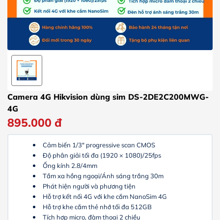
Camera 4G Hikvision dùng sim DS-2DE2C200MWG-
4G
895.000
đ
Cảm biến 1/3″ progressive scan CMOS
Độ phân giải tối đa (1920 × 1080)/25fps
Ống kính 2.8/4mm
Tầm xa hồng ngoại/Ánh sáng trắng 30m
Phát hiện người và phương tiện
Hỗ trợ kết nối 4G với khe cắm NanoSim 4G
Hỗ trợ khe cắm thẻ nhớ tối đa 512GB
Tích hợp micro, đàm thoại 2 chiều