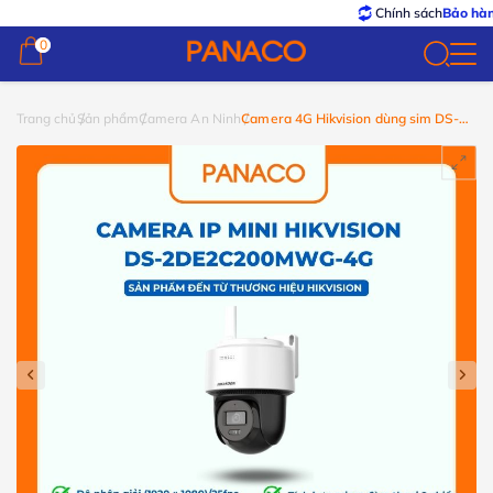
Chính sách
Bảo hành – Đổi t
0
0
Trang chủ
Sản phẩm
Camera An Ninh
Camera 4G Hikvision dùng sim DS-
2DE2C200MWG-4G