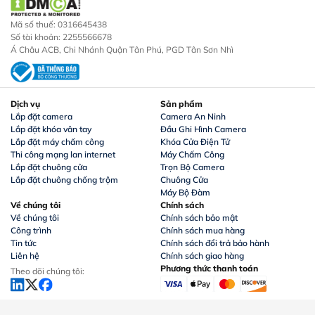
Mã số thuế: 0316645438
Số tài khoản: 2255566678
Á Châu ACB, Chi Nhánh Quận Tân Phú, PGD Tân Sơn Nhì
Dịch vụ
Sản phẩm
Lắp đặt camera
Camera An Ninh
Lắp đặt khóa vân tay
Đầu Ghi Hình Camera
Lắp đặt máy chấm công
Khóa Cửa Điện Tử
Thi công mạng lan internet
Máy Chấm Công
Lắp đặt chuông cửa
Trọn Bộ Camera
Lắp đặt chuông chống trộm
Chuông Cửa
Máy Bộ Đàm
Về chúng tôi
Chính sách
Về chúng tôi
Chính sách bảo mật
Công trình
Chính sách mua hàng
Tin tức
Chính sách đổi trả bảo hành
Liên hệ
Chính sách giao hàng
Phương thức thanh toán
Theo dõi chúng tôi: