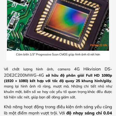
Cảm biến 1/3″ Progressive Scan CMOS giúp hình ảnh rõ nét hơn
4G Hikvision DS-
Về chất lượng hình ảnh, camera
2DE2C200MWG-4G
sở hữu độ phân giải Full HD 1080p
(1920 × 1080) kết hợp với tốc độ quay 25 khung hình/giây
,
mang lại hình ảnh rõ ràng, mượt mà. Những chi tiết nhỏ như
khuôn mặt, biển số xe hay các yếu tố quan trọng khác đều được
tái hiện sắc nét, giúp bạn dễ dàng giám sát.
Khả năng hoạt động trong điều kiện ánh sáng yếu cũng
là một điểm mạnh vượt trội. Với
độ nhạy sáng chỉ 0.04