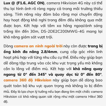
Lux @ (F1.6, AGC ON)
, camera Hikvision 4G này có thể
thu lại hình ảnh rõ ràng ngay cả trong môi trường thiếu
sáng. Tính năng này đảm bảo rằng mọi chuyển động
hay hoạt động khả nghi trong đêm đều không qua mắt
được bạn. Kết hợp với tầm xa hồng ngoại/ánh sáng
trắng lên đến 30m, DS-2DE2C200MWG-4G mang lại
khả năng giám sát vượt trội.
Dòng
camera an ninh ngoài trời
này còn được
trang bị
ống kính đa năng 2.8/4mm
, cung cấp góc nhìn linh
hoạt phù hợp với từng nhu cầu cụ thể. Điều này giúp bạn
dễ dàng tập trung vào các khu vực trọng yếu mà không
cần lo lắng về điểm mù. Kết hợp với
khả năng quay
ngang từ 0° đến 345° và quay dọc từ 0° đến 80°
,
camera 360 độ Hikvision
này
giúp bạn dễ dàng bao
quát toàn bộ khu vực quan trọng mà không lo bị điểm
mù.
Đây là lựa chọn lý tưởng nếu bạn đang tìm một chiếc camera
Hikvision có khả năng quan sát rộng như một camera Hikvi 360
độ.