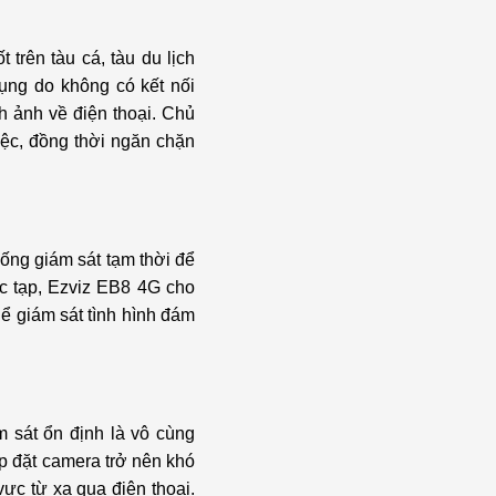
trên tàu cá, tàu du lịch
ụng do không có kết nối
h ảnh về điện thoại. Chủ
iệc, đồng thời ngăn chặn
hống giám sát tạm thời để
ức tạp, Ezviz EB8 4G cho
ể giám sát tình hình đám
m sát ổn định là vô cùng
ắp đặt camera trở nên khó
ực từ xa qua điện thoại.