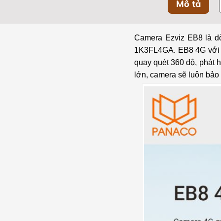
Mô tả
Camera Ezviz EB8 là 
1K3FL4GA. EB8 4G với th
quay quét 360 độ, phát h
lớn, camera sẽ luôn bảo