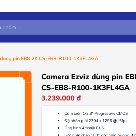
Chính 
 dùng pin EB8 2K CS-EB8-R100-1K3FL4GA
Camera Ezviz dùng pin EB
CS-EB8-R100-1K3FL4GA
3.239.000
đ
Cảm biến 1/2.8" Progressive CMOS
Độ phân giải 2304 x 1296 @15fps
Ống kính 4mm@ F1.6
Góc nhìn chéo 100°, góc nhìn ngang 83