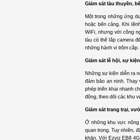
Giám sát tàu thuyền, b
Một trong những ứng dụn
hoặc bến cảng. Khi lên
WiFi, nhưng với công ng
tàu có thể lắp camera đ
những hành vi trộm cắp.
Giám sát lễ hội, sự kiện
Những sự kiện diễn ra ng
đảm bảo an ninh. Thay v
phép triển khai nhanh c
đông, theo dõi các khu v
Giám sát trang trại, vư
Ở những khu vực nông tr
quan trọng. Tuy nhiên, đ
khăn. Với Ezviz EB8 4G,