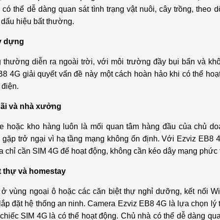
ó thể dễ dàng quan sát tình trạng vật nuôi, cây trồng, theo dõi
 dấu hiệu bất thường.
ây dựng
 thường diễn ra ngoài trời, với môi trường đầy bụi bẩn và kh
8 4G giải quyết vấn đề này một cách hoàn hảo khi có thể hoạ
 điện.
bãi và nhà xưởng
 xe hoặc kho hàng luôn là mối quan tâm hàng đầu của chủ doa
gặp trở ngại vì hạ tầng mạng không ổn định. Với Ezviz EB8 
a chỉ cần SIM 4G để hoạt động, không cần kéo dây mạng phức 
ệt thự và homestay
ở vùng ngoại ô hoặc các căn biệt thự nghỉ dưỡng, kết nối Wi
 lắp đặt hệ thống an ninh. Camera Ezviz EB8 4G là lựa chọn l
 chiếc SIM 4G là có thể hoạt động. Chủ nhà có thể dễ dàng qu