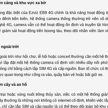
ến cảng và khu vực xa bờ
g đặc biệt của Ezviz EB8 4G chính là khả năng hoạt động tốt 
h đênh trên biển, hệ thống camera thông thường trở nên vô d
hệ 4G, camera vẫn có thể hoạt động ổn định và truyền tải hìn
ể giám sát hoạt động trên boong tàu, theo dõi nhân viên làm v
 ngoài trời
oài trời như hội chợ, lễ hội hoặc concert thường cần một hệ t
ì lắp đặt một hệ thống camera cố định với nhiều dây nối ph
hóng chỉ bằng cách lắp SIM 4G và cấp nguồn. Ban tổ chức có th
ực quan trọng như cổng ra vào, quầy bán vé hoặc bãi giữ xe.
ờn cây và ao hồ
ại hoặc vùng nuôi trồng thủy sản, việc có một hệ thống giá
ây thường là những nơi không có internet cố định, khiến việc l
 chỉ cần lắp SIM và cấp nguồn là có thể theo dõi toàn bộ khu v