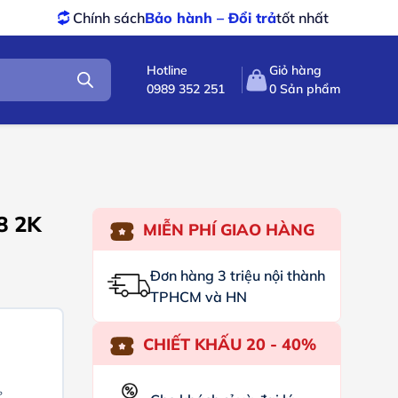
sách
Bảo hành – Đổi trả
tốt nhất
Sản phẩm
chín
Hotline
Giỏ hàng
0989 352 251
0
Sản phẩm
8 2K
MIỄN PHÍ GIAO HÀNG
Đơn hàng 3 triệu nội thành
TPHCM và HN
CHIẾT KHẤU 20 - 40%
°