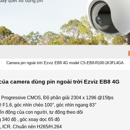
Camera pin ngoài trời Ezviz EB8 4G model CS-EB8-R100-1K3FL4GA
của camera dùng pin ngoài trời Ezviz EB8 4G
8″ Progressive CMOS, Độ phân giải 2304 x 1296 @15fps
F1.6, góc nhìn chéo 100°, góc nhìn ngang 83°
n động của con người, tự động theo dõi
 340 độ , góc xoay dọc 65 độ
 , ICR. Chuấn nén H265/H.264