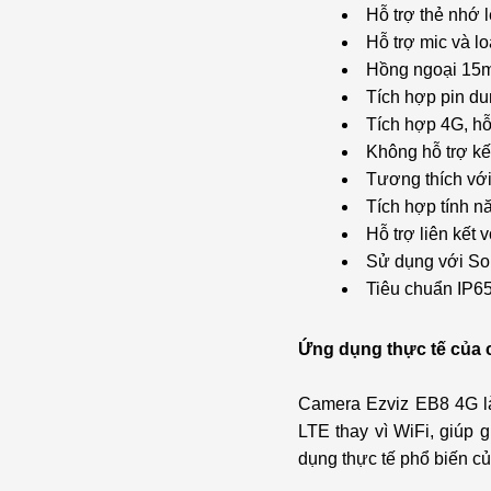
Hỗ trợ thẻ nhớ
Hỗ trợ mic và lo
Hồng ngoại 15
Tích hợp pin d
Tích hợp 4G, hỗ
Không hỗ trợ kế
Tương thích với 
Tích hợp tính n
Hỗ trợ liên kết 
Sử dụng với So
Tiêu chuẩn IP6
Ứng dụng thực tế của 
Camera Ezviz EB8 4G 
LTE thay vì WiFi, giúp 
dụng thực tế phổ biến c