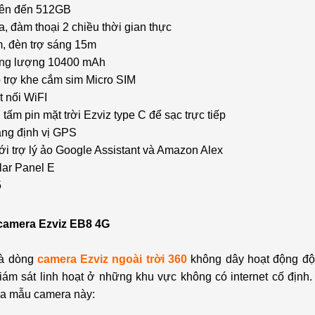
 lên đến 512GB
a, đàm thoại 2 chiều thời gian thực
m, đèn trợ sáng 15m
ung lượng 10400 mAh
 trợ khe cắm sim Micro SIM
t nối WiFI
tấm pin mặt trời Ezviz type C để sạc trực tiếp
ăng định vị GPS
với trợ lý ảo Google Assistant và Amazon Alex
lar Panel E
5
camera Ezviz EB8 4G
là dòng
camera Ezviz ngoài trời 360
không dây hoạt động độ
giám sát linh hoạt ở những khu vực không có internet cố địn
ủa mẫu camera này: