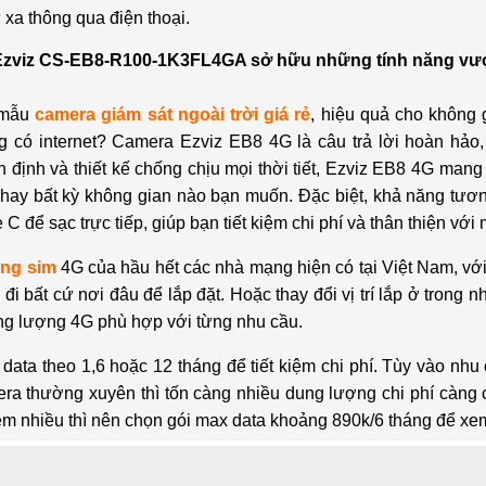
 xa thông qua điện thoại.
 Ezviz CS-EB8-R100-1K3FL4GA sở hữu những tính năng vượ
 mẫu
camera giám sát ngoài trời giá rẻ
, hiệu quả cho không g
g có internet? Camera Ezviz EB8 4G là câu trả lời hoàn hảo,
 định và thiết kế chống chịu mọi thời tiết, Ezviz EB8 4G mang
hay bất kỳ không gian nào bạn muốn. Đặc biệt, khả năng tươn
 C để sạc trực tiếp, giúp bạn tiết kiệm chi phí và thân thiện với
ng sim
4G của hầu hết các nhà mạng hiện có tại Việt Nam, vớ
i bất cứ nơi đâu để lắp đặt. Hoặc thay đổi vị trí lắp ở trong 
ung lượng 4G phù hợp với từng nhu cầu.
data theo 1,6 hoặc 12 tháng để tiết kiệm chi phí. Tùy vào nh
a thường xuyên thì tốn càng nhiều dung lượng chi phí càng 
m nhiều thì nên chọn gói max data khoảng 890k/6 tháng để xe