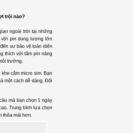
t trội nào?
ian ngoài trời tại những
 với pin dung lượng lớn
 đến sự bảo vệ toàn diện
g thích với tấm pin năng
 môi trường.
i khe cắm micro sim. Bạn
nhà một cách dễ dàng. Đối
u cầu mà bạn chọn 1 ngày
cao. Trung bình lựa chọn
m thỏa mái hơn.