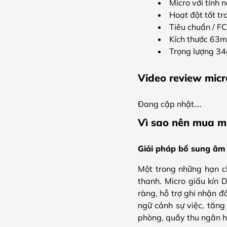
Micro với tính 
Hoạt đột tốt t
Tiêu chuẩn / F
Kích thước 
Trọng lượng 34
Video review mic
Đang cập nhật….
Vì sao nên mua m
Giải pháp bổ sung âm
Một trong những hạn c
thanh. Micro giấu kín
ràng, hỗ trợ ghi nhận đ
ngữ cảnh sự việc, tăng 
phòng, quầy thu ngân h