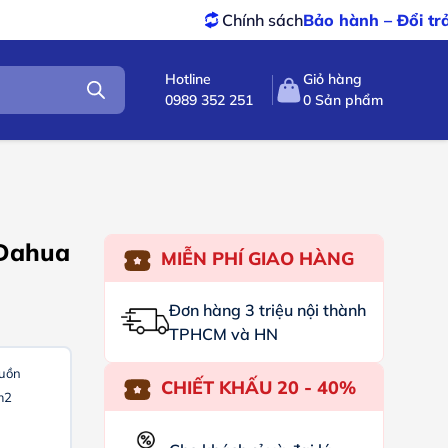
Chính sách
Bảo hành – Đổi trả
tốt nhất
Hotline
Giỏ hàng
0989 352 251
0
Sản phẩm
 Dahua
MIỄN PHÍ GIAO HÀNG
Đơn hàng 3 triệu nội thành
TPHCM và HN
guồn
CHIẾT KHẤU 20 - 40%
m2