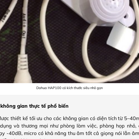
Dahua HAP100 có kích thước siêu nhỏ gọn
không gian thực tế phổ biến
c thiết kế tối ưu cho các không gian có diện tích từ 5–40m
dụng và thương mại như phòng làm việc, phòng họp nhỏ, 
ạy -40dB, micro có khả năng thu âm tốt cả giọng nói lẫn â