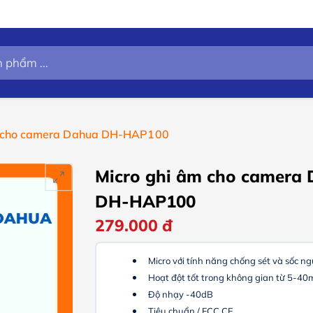
m cho camera Dahua DH-HAP100
Micro ghi âm cho camera
DH-HAP100
279.000
đ
Micro với tính năng chống sét và sốc n
Hoạt đột tốt trong không gian từ 5-40
Độ nhạy -40dB
Tiêu chuẩn / FCC CE