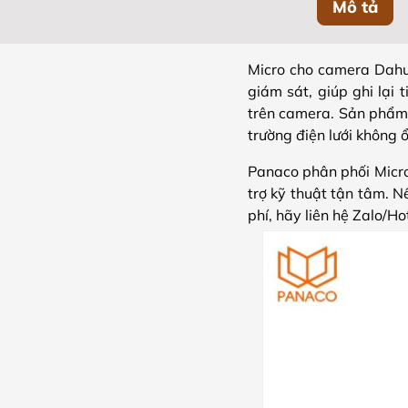
Mô tả
Micro cho camera Dahu
giám sát, giúp ghi lại
trên camera. Sản phẩm 
trường điện lưới không ổ
Panaco phân phối Micr
trợ kỹ thuật tận tâm. 
phí, hãy liên hệ Zalo/H