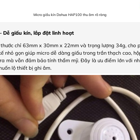
Micro giấu kín Dahua HAP100 thu âm rõ ràng
 Dễ giấu kín, lắp đặt linh hoạt
thước chỉ 63mm x 30mm x 22mm và trọng lượng 34g, cho p
kế nhỏ gọn giúp micro dễ dàng giấu trong trần thạch cao, hộ
a mà vẫn đảm bảo tính thẩm mỹ. Đây là ưu điểm lớn với nh
uốn lộ thiết bị ghi âm.