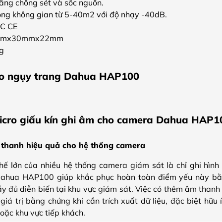
năng chống sét và sốc nguồn.
rong không gian từ 5-40m2 với độ nhạy -40dB.
CC CE
63mmx30mmx22mm
g
ro ngụy trang Dahua HAP100
icro giấu kín ghi âm cho camera Dahua HAP1
 thanh hiệu quả cho hệ thống camera
hế lớn của nhiều hệ thống camera giám sát là chỉ ghi hìn
 Dahua HAP100 giúp khắc phục hoàn toàn điểm yếu này b
ầy đủ diễn biến tại khu vực giám sát. Việc có thêm âm thanh
giá trị bằng chứng khi cần trích xuất dữ liệu, đặc biệt hữu
oặc khu vực tiếp khách.