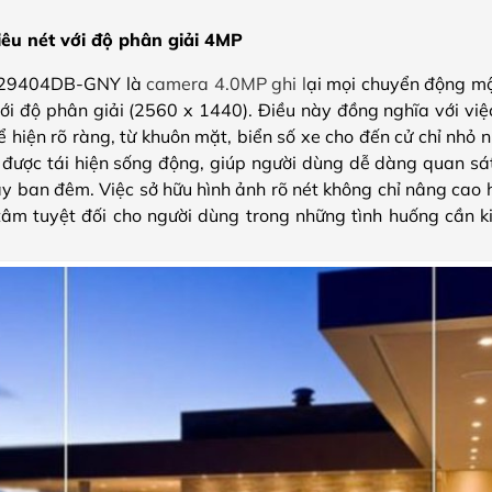
iêu nét với độ phân giải 4MP
29404DB-GNY là
camera 4.0MP
ghi l
ại mọi chuyển động mộ
i độ phân giải (2560 x 1440). Điều này đồng nghĩa với việc
 hiện rõ ràng, từ khuôn mặt, biển số xe cho đến cử chỉ nhỏ 
 được tái hiện sống động, giúp người dùng dễ dàng quan sá
y ban đêm. Việc sở hữu hình ảnh rõ nét không chỉ nâng cao 
âm tuyệt đối cho người dùng trong những tình huống cần kiể