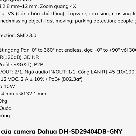
đổi 2.8 mm–12 mm, Zoom quang 4X
ng IVS (Cảnh báo chủ động): Tripwire; intrusion; crossing fe
ned/missing object; fast moving; parking detection; people
tection, SMD 3.0
t ngang Pan: 0° to 360° not endless, dọc: –0° to +90° với 30
R(120dB), 3D NR
Profile S&G&T); P2P
N/OUT: 2/1. Ngõ audio IN/OUT: 1/1. Cổng LAN RJ-45 (10/100
12 VDC, 2 A ± 10% / PoE+ (802.3af)
 đa 10W
17.4 mm × Φ132.1 mm
.0kg
 Quốc
tháng
ật của camera Dahua DH-SD29404DB-GNY