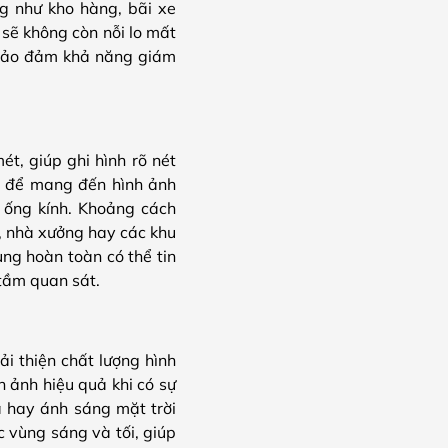
g như kho hàng, bãi xe
sẽ không còn nỗi lo mất
 bảo đảm khả năng giám
, giúp ghi hình rõ nét
a để mang đến hình ảnh
 ống kính. Khoảng cách
g, nhà xưởng hay các khu
ng hoàn toàn có thể tin
tầm quan sát.
 thiện chất lượng hình
 ảnh hiệu quả khi có sự
a hay ánh sáng mặt trời
c vùng sáng và tối, giúp