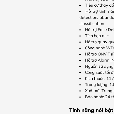
Tiêu cự thay 
Hỗ trợ tính nă
detection; abando
classification
Hỗ trợ Face De
Tích hợp mic.
Hỗ trợ quay qué
Công nghệ WD
Hỗ trợ ONVIF (
Hỗ trợ Alarm I
Nguồn sử dụng 
Công suất tối
Kích thước: 1
Trọng lượng: 1
Xuất xứ: Trung
Bảo hành: 24 
Tính năng nổi b