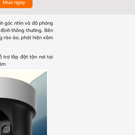
Mua ngay
h góc nhìn và độ phóng
 định thông thường. Bên
ng rào ảo, phát hiện xâm
rợ lắp đặt tận nơi tại
năm