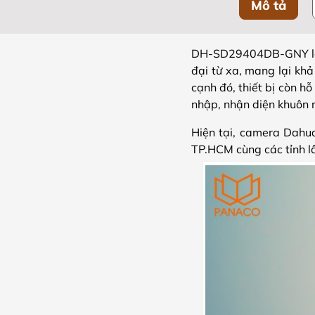
Mô tả
DH-SD29404DB-GNY 
đại từ xa, mang lại kh
cạnh đó, thiết bị còn h
nhập, nhận diện khuôn 
Hiện tại, camera Dahu
TP.HCM cùng các tỉnh l