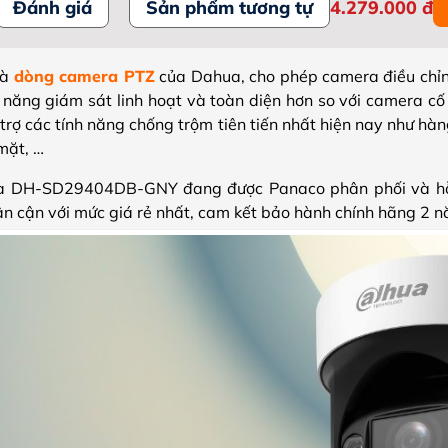
Đánh giá
Sản phẩm tương tự
4.279.000
đ
là
dòng camera PTZ
của Dahua, cho phép camera điều chỉn
ả năng giám sát linh hoạt và toàn diện hơn so với camera cố
ỗ trợ các tính năng chống trộm tiên tiến nhất hiện nay như hà
mặt, …
a DH-SD29404DB-GNY đang được Panaco phân phối và hỗ t
ân cận với mức giá rẻ nhất, cam kết bảo hành chính hãng 2 