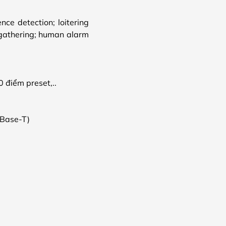
nce detection; loitering
 gathering; human alarm
0 điểm preset,..
 Base-T)