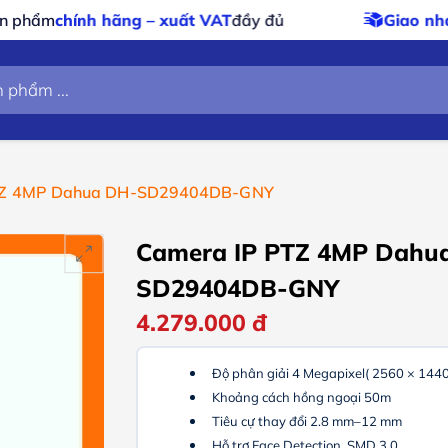
xuất VAT
đầy đủ
Giao nhanh – giao miễn phí
ch
TZ 4MP Dahua DH-SD29404DB-GNY
Camera IP PTZ 4MP Dahu
SD29404DB-GNY
4.279.000
đ
Độ phân giải 4 Megapixel( 2560 × 1440
Khoảng cách hồng ngoại 50m
Tiêu cự thay đổi 2.8 mm–12 mm
Hỗ trợ Face Detection, SMD 3.0