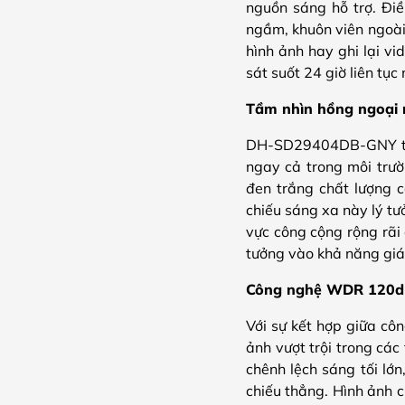
nguồn sáng hỗ trợ. Điề
ngầm, khuôn viên ngoài
hình ảnh hay ghi lại 
sát suốt 24 giờ liên tụ
Tầm nhìn hồng ngoại 
DH-SD29404DB-GNY tích
ngay cả trong môi trườ
đen trắng chất lượng c
chiếu sáng xa này lý tư
vực công cộng rộng rãi
tưởng vào khả năng giá
Công nghệ WDR 120dB 
Với sự kết hợp giữa cô
ảnh vượt trội trong cá
chênh lệch sáng tối lớ
chiếu thẳng. Hình ảnh c