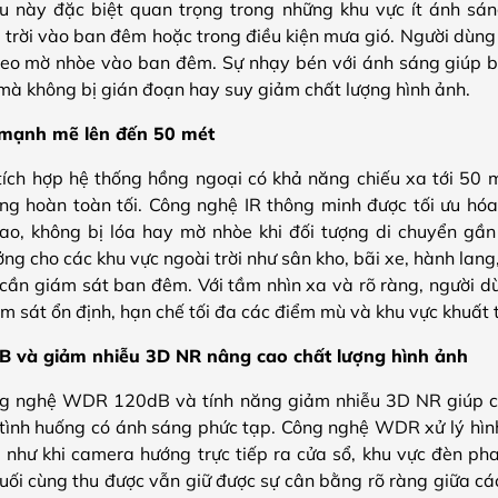
u này đặc biệt quan trọng trong những khu vực ít ánh sán
 trời vào ban đêm hoặc trong điều kiện mưa gió. Người dùng 
video mờ nhòe vào ban đêm. Sự nhạy bén với ánh sáng giúp
c mà không bị gián đoạn hay suy giảm chất lượng hình ảnh.
mạnh mẽ lên đến 50 mét
 hợp hệ thống hồng ngoại có khả năng chiếu xa tới 50 mét
ng hoàn toàn tối. Công nghệ IR thông minh được tối ưu hó
ao, không bị lóa hay mờ nhòe khi đối tượng di chuyển gần
ởng cho các khu vực ngoài trời như sân kho, bãi xe, hành lan
 cần giám sát ban đêm. Với tầm nhìn xa và rõ ràng, người dù
m sát ổn định, hạn chế tối đa các điểm mù và khu vực khuất 
và giảm nhiễu 3D NR nâng cao chất lượng hình ảnh
ng nghệ WDR 120dB và tính năng giảm nhiễu 3D NR giúp cải
c tình huống có ánh sáng phức tạp. Công nghệ WDR xử lý hình
n, như khi camera hướng trực tiếp ra cửa sổ, khu vực đèn ph
uối cùng thu được vẫn giữ được sự cân bằng rõ ràng giữa cá