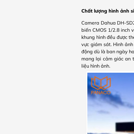
Chất lượng hình ảnh s
Camera Dahua DH-SD
biến CMOS 1/2.8 inch vớ
khung hình đều được thể
vực giám sát. Hình ảnh
động dù là ban ngày ha
mang lại cảm giác an t
liệu hình ảnh.