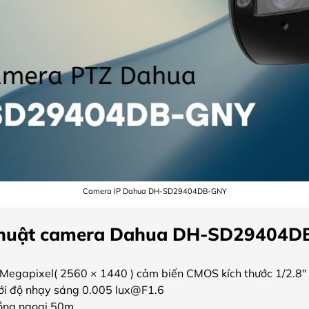
Camera IP Dahua DH-SD29404DB-GNY
 thuật camera Dahua DH-SD29404
 Megapixel( 2560 × 1440 ) cảm biến CMOS kích thước 1/2.8″
ới độ nhạy sáng 0.005 lux@F1.6
ồng ngoại 50m