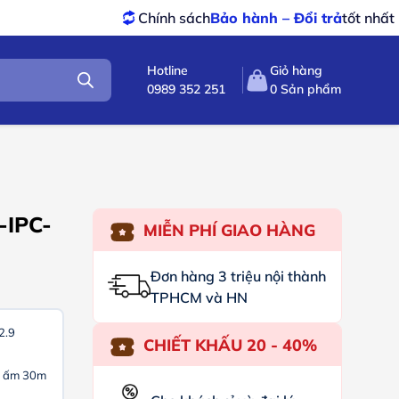
Chính sách
Bảo hành – Đổi trả
tốt nhất
Sản
Hotline
Giỏ hàng
0989 352 251
0
Sản phẩm
-IPC-
MIỄN PHÍ GIAO HÀNG
Đơn hàng 3 triệu nội thành
TPHCM và HN
2.9
CHIẾT KHẤU 20 - 40%
g ấm 30m