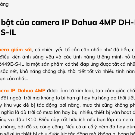
háng
i bật của camera IP Dahua 4MP DH-
S-IL
era giám sát
, có nhiều yếu tố cần cân nhắc như độ bền, c
điều kiện ánh sáng yếu và các tính năng thông minh hỗ t
E-S-IL là một sản phẩm có thể đáp ứng được tất cả những
sắc nét, khả năng chống chịu thời tiết tốt và nhiều tính năn
ạn cân nhắc.
era IP Dahua 4MP
được làm từ kim loại, tạo cảm giác ch
p đặt ngoài trời mà không lo bị han gỉ hay hư hỏng do thời ti
y khu vực dễ bị tác động bởi nắng, mưa thì cũng không ph
nghĩa là dù trời có mưa lớn hay bụi nhiều, thiết bị vẫn hoạt
ống va đập IK10. Điều này rất hữu ích nếu bạn lắp camera 
cửa hàng, bãi đỗ xe công cộng. Nếu có ai cố ý ném đá hay d
ắn sẽ giúp thiết bị chịu được lực tác động mà không bị hỏng h