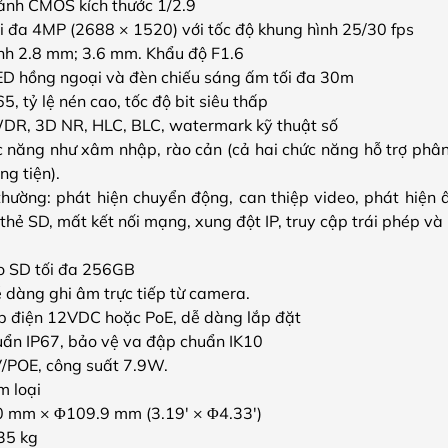
ảnh CMOS kích thước 1/2.9
tối đa 4MP (2688 × 1520) với tốc độ khung hình 25/30 fps
ịnh 2.8 mm; 3.6 mm. Khẩu độ F1.6
ED hồng ngoại và đèn chiếu sáng ấm tối đa 30m
, tỷ lệ nén cao, tốc độ bit siêu thấp
DR, 3D NR, HLC, BLC, watermark kỹ thuật số
c năng như xâm nhập, rào cản (cả hai chức năng hỗ trợ phân 
g tiện).
thường: phát hiện chuyển động, can thiệp video, phát hiện
i thẻ SD, mất kết nối mạng, xung đột IP, truy cập trái phép và
ro SD tối đa 256GB
 dàng ghi âm trực tiếp từ camera.
 điện 12VDC hoặc PoE, dễ dàng lắp đặt
ẩn IP67, bảo vệ va đập chuẩn IK10
/POE, công suất 7.9W.
m loại
.0 mm × Φ109.9 mm (3.19′ × Φ4.33′)
35 kg