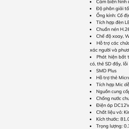
Cảm biến hình 
Độ phân giải 
Ống kính: Cố đ
Tích hợp đèn L
Chuẩn nén H.265
Chế độ xoay, W
Hỗ trợ các chứ
xác người và phươn
Phát hiện bất 
có, thẻ SD đầy, lỗ
SMD Plus
Hỗ trợ thẻ Mic
Tích hợp Mic dễ
Nguồn cung cấp
Chống nước chu
Điện áp DC12V
Chất liệu vỏ: Ki
Kích thước: 81
Trọng lượng: 0.