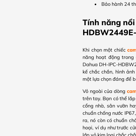
Bảo hành 24 t
Tính năng nổ
HDBW2449E-
Khi chọn một chiếc
cam
năng hoạt động trong 
Dahua DH-IPC-HDBW2449
kế chắc chắn, hình ảnh 
một lựa chọn đáng để b
Vỏ ngoài của dòng
cam
trên tay. Bạn có thể lắ
cổng nhà, sân vườn ha
chuẩn chống nước IP67, 
ra, nó còn có chuẩn ch
hoại, ví dụ như trước 
lớp vỏ kim loại chắc ch