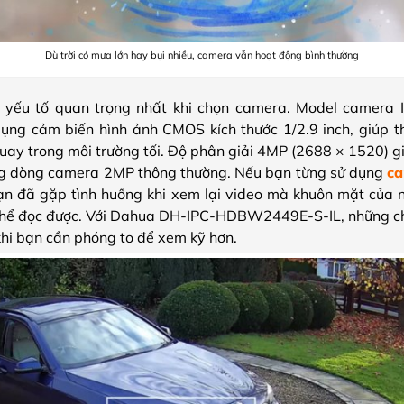
Dù trời có mưa lớn hay bụi nhiều, camera vẫn hoạt động bình thường
à yếu tố quan trọng nhất khi chọn camera. Model camer
g cảm biến hình ảnh CMOS kích thước 1/2.9 inch, giúp t
uay trong môi trường tối. Độ phân giải 4MP (2688 × 1520) giú
ững dòng camera 2MP thông thường. Nếu bạn từng sử dụng
ca
bạn đã gặp tình huống khi xem lại video mà khuôn mặt của n
thể đọc được. Với Dahua DH-IPC-HDBW2449E-S-IL, những chi 
khi bạn cần phóng to để xem kỹ hơn.