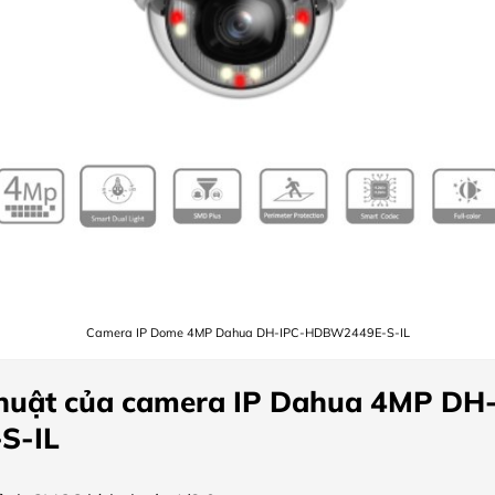
Camera IP Dome 4MP Dahua DH-IPC-HDBW2449E-S-IL
thuật của camera IP Dahua 4MP DH
S-IL