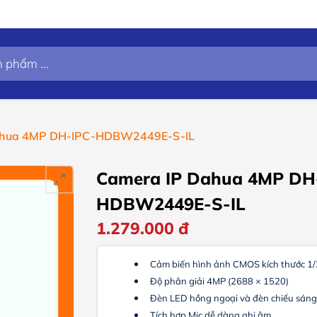
ahua 4MP DH-IPC-HDBW2449E-S-IL
Camera IP Dahua 4MP DH
HDBW2449E-S-IL
1.279.000
đ
Cảm biến hình ảnh CMOS kích thước 1/
Độ phân giải
4MP (2688 × 1520)
Đèn LED hồng ngoại và đèn chiếu sán
Tích hợp Mic dễ dàng ghi âm