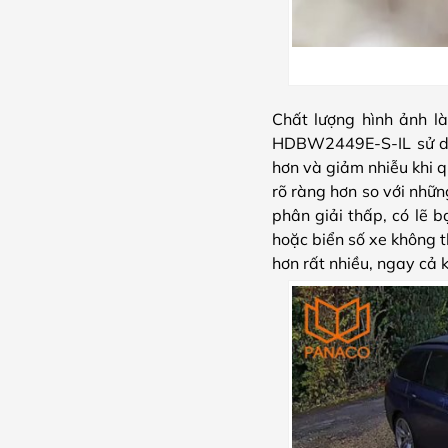
Chất lượng hình ảnh l
HDBW2449E-S-IL sử dụn
hơn và giảm nhiễu khi q
rõ ràng hơn so với nh
phân giải thấp, có lẽ 
hoặc biển số xe không 
hơn rất nhiều, ngay cả 