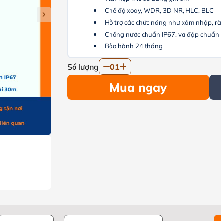
Chế độ xoay, WDR, 3D NR, HLC, BLC
Hỗ trợ các chức năng như xâm nhập, r
Chống nước chuẩn IP67, va đập chuẩn 
Bảo hành 24 tháng
Số lượng
01
Mua ngay