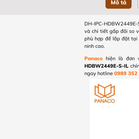
Mô tả
DH-IPC-HDBW2449E-S
và chi tiết gấp đôi so
phù hợp để lắp đặt tại
ninh cao.
Panaco
hiện là đơn 
HDBW2449E-S-IL
chín
ngay hotline
0989 352