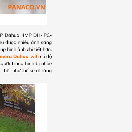
a IP Dahua 4MP DH-IPC-
hu được nhiều ánh sáng
p hình ảnh chi tiết hơn,
mera Dahua wifi
có độ
gười trong hình bị nhòe
tiết như thế sẽ rõ ràng