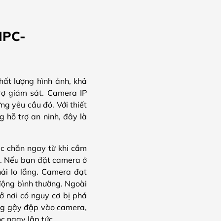
IPC-
hất lượng hình ảnh, khả
rợ giám sát. Camera IP
 yêu cầu đó. Với thiết
g hỗ trợ an ninh, đây là
ắc chắn ngay từ khi cầm
ết. Nếu bạn đặt camera ở
ải lo lắng. Camera đạt
 động bình thường. Ngoài
ở nơi có nguy cơ bị phá
ùng gậy đập vào camera,
óc ngay lập tức.