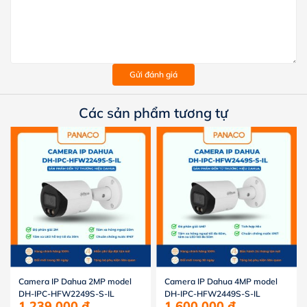
Gửi đánh giá
Các sản phẩm tương tự
Camera IP Dahua 2MP model
Camera IP Dahua 4MP model
DH-IPC-HFW2249S-S-IL
DH-IPC-HFW2449S-S-IL
1.239.000
đ
1.600.000
đ