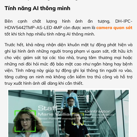
Tính năng AI thông minh
Bên cạnh chất lượng hình ảnh ấn tượng, DH-IPC-
HDW5442TMP-AS-LED 4MP còn được xem là
camera quan sát
tốt khi tích hợp nhiều tính năng AI thông minh.
Trước hết, khả năng nhận diện khuôn mặt tự động phát hiện và
ghi lại hình ảnh những người trong phạm vi quan sát, rất hữu ích
cho việc giám sát tại các tòa nhà, trung tâm thương mại hoặc
những nơi đòi hỏi mức độ bảo mật cao như ngân hàng hay bệnh
viện. Tính năng này giúp tự động ghi lại thông tin người ra vào,
tăng cường an ninh mà không cần kiểm tra thủ công và hỗ trợ
truy xuất hình ảnh dễ dàng khi cần thiết.