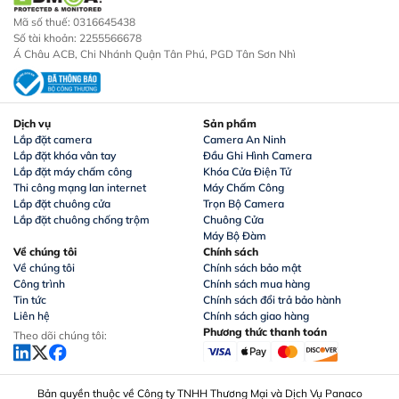
Mã số thuế: 0316645438
Số tài khoản: 2255566678
Á Châu ACB, Chi Nhánh Quận Tân Phú, PGD Tân Sơn Nhì
Dịch vụ
Sản phẩm
Lắp đặt camera
Camera An Ninh
Lắp đặt khóa vân tay
Đầu Ghi Hình Camera
Lắp đặt máy chấm công
Khóa Cửa Điện Tử
Thi công mạng lan internet
Máy Chấm Công
Lắp đặt chuông cửa
Trọn Bộ Camera
Lắp đặt chuông chống trộm
Chuông Cửa
Máy Bộ Đàm
Về chúng tôi
Chính sách
Về chúng tôi
Chính sách bảo mật
Công trình
Chính sách mua hàng
Tin tức
Chính sách đổi trả bảo hành
Liên hệ
Chính sách giao hàng
Phương thức thanh toán
Theo dõi chúng tôi:
Bản quyền thuộc về Công ty TNHH Thương Mại và Dịch Vụ Panaco