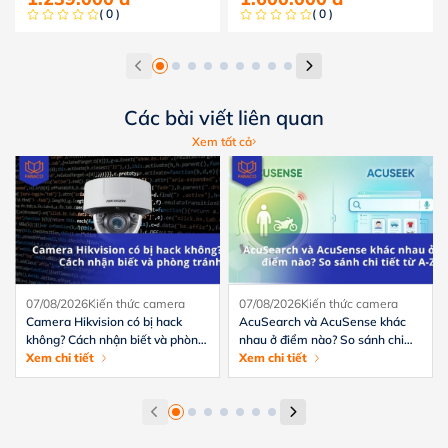
( 0 )
( 0 )
Các bài viết liên quan
Xem tất cả
07/08/2026
Kiến thức camera
07/08/2026
Kiến thức camera
Camera Hikvision có bị hack
AcuSearch và AcuSense khác
không? Cách nhận biết và phòng
nhau ở điểm nào? So sánh chi
tránh hiệu quả
Xem chi tiết
tiết từ A-Z
Xem chi tiết