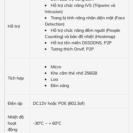
Hỗ trợ chức năng IVS (Tripwire và
Intrusion)
Trang bị tính năng nhận diện mặt (Face
Detection)
Hỗ trợ
Hỗ trợ chức năng đếm người (People
Counting) và bản đồ nhiệt (Heatmap)
Hỗ trợ tên miền DSSDDNS, P2P
Tương thích Onvif, P2P
Micro
Khe cắm thẻ nhớ 256GB
Tích hợp
Loa
Đèn sáng
Điện áp
DC12V hoặc POE (802.3af)
Nhiệt độ
hoạt
-30ºC ~ + 60ºC
động