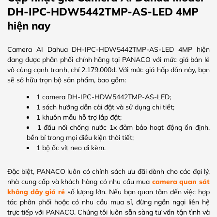
DH-IPC-HDW5442TMP-AS-LED 4MP
hiện nay
Camera AI Dahua DH-IPC-HDW5442TMP-AS-LED 4MP hiện
đang được phân phối chính hãng tại PANACO với mức giá bán lẻ
vô cùng cạnh tranh, chỉ 2.179.000đ. Với mức giá hấp dẫn này, bạn
sẽ sở hữu trọn bộ sản phẩm, bao gồm:
1 camera DH-IPC-HDW5442TMP-AS-LED;
1 sách hướng dẫn cài đặt và sử dụng chi tiết;
1 khuôn mẫu hỗ trợ lắp đặt;
1 đầu nối chống nước 1x đảm bảo hoạt động ổn định,
bền bỉ trong mọi điều kiện thời tiết;
1 bộ ốc vít neo đi kèm.
Đặc biệt, PANACO luôn có chính sách ưu đãi dành cho các đại lý,
nhà cung cấp và khách hàng có nhu cầu mua
camera quan sát
không dây giá rẻ
số lượng lớn. Nếu bạn quan tâm đến việc hợp
tác phân phối hoặc có nhu cầu mua sỉ, đừng ngần ngại liên hệ
trực tiếp với PANACO. Chúng tôi luôn sẵn sàng tư vấn tận tình và