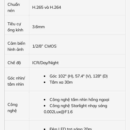
Chuẩn
H.265 và H.264
nén
Tiêu cự
3.6mm
ống kính
Cảm biến
1/2/8” CMOS
hình ảnh
Chế độ
ICR/Day/Night
Góc 102° (H), 57.4° (V), 128° (D)
Góc nhìn/
Tầm xa 30m
tầm nhìn
Công nghệ tầm nhìn hồng ngoại
Công
Công nghệ Starlight nhạy sáng
nghệ
0.002Lux@F1.6
Đèn LED trợ sáng 20m