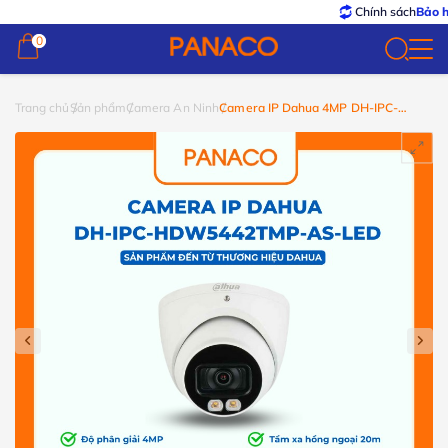
Chính sách
Bảo hành – 
0
0
Trang chủ
Sản phẩm
Camera An Ninh
Camera IP Dahua 4MP DH-IPC-
HDW5442TMP-AS-LED