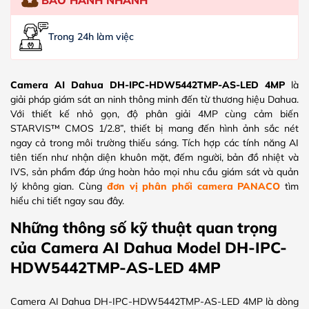
Trong 24h làm việc
Camera AI Dahua DH-IPC-HDW5442TMP-AS-LED 4MP
là
giải pháp giám sát an ninh thông minh đến từ thương hiệu Dahua.
Với thiết kế nhỏ gọn, độ phân giải 4MP cùng cảm biến
STARVIS™ CMOS 1/2.8”, thiết bị mang đến hình ảnh sắc nét
ngay cả trong môi trường thiếu sáng. Tích hợp các tính năng AI
tiên tiến như nhận diện khuôn mặt, đếm người, bản đồ nhiệt và
IVS, sản phẩm đáp ứng hoàn hảo mọi nhu cầu giám sát và quản
lý không gian. Cùng
đơn vị phân phối camera PANACO
tìm
hiểu chi tiết ngay sau đây.
Những thông số kỹ thuật quan trọng
của Camera AI Dahua Model DH-IPC-
HDW5442TMP-AS-LED 4MP
Camera AI Dahua DH-IPC-HDW5442TMP-AS-LED 4MP là dòng