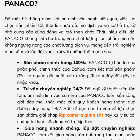
PANACO?
Để một hệ thống giám sát an ninh vận hành hiệu quả, việc lựa
chọn sản phẩm tốt thôi là chưa đủ, mà dịch vụ và sự hỗ trợ từ
nhà cung cấp cũng đóng vai trò then chốt. Thấu hiểu điều đó,
PANACO không chỉ chú trọng vào chất lượng sản phẩm mà còn
không ngừng nâng cao chất lượng dịch vụ, mang đến trải nghiệm
mua sắm và lắp đặt vượt trội với những thế mạnh sau:
Sản phẩm chính hãng 100%:
PANACO tự hào là nhà
phân phối chính thức của Dahua, cam kết mọi sản phẩm
đều có nguồn gốc xuất xứ rõ ràng, đi kèm đầy đủ giấy tờ
nhập khẩu.
Tư vấn chuyên nghiệp 24/7:
Đội ngũ kỹ thuật viên tận
tâm, am hiểu lĩnh vực camera của PANACO luôn sẵn sàng
giải đáp mọi thắc mắc của quý khách hàng thông qua
đường dây nóng 24/7. Bất kể bạn cần tư vấn về lựa chọn
sản phẩm, giải pháp
lắp camera giám sát
hay xử lý sự cố,
chúng tôi luôn sẵn lòng hỗ trợ kịp thời.
Giao hàng nhanh chóng, lắp đặt chuyên nghiệp:
PANACO cam kết giao hàng tận nơi trong thời gian ngắn