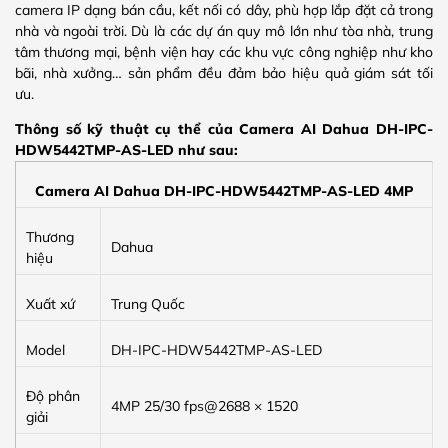
camera IP dạng bán cầu, kết nối có dây, phù hợp lắp đặt cả trong
nhà và ngoài trời. Dù là các dự án quy mô lớn như tòa nhà, trung
tâm thương mại, bệnh viện hay các khu vực công nghiệp như kho
bãi, nhà xưởng… sản phẩm đều đảm bảo hiệu quả giám sát tối
ưu.
Thông số kỹ thuật cụ thể của Camera AI Dahua DH-IPC-
HDW5442TMP-AS-LED như sau:
Camera AI Dahua DH-IPC-HDW5442TMP-AS-LED 4MP
Thương
Dahua
hiệu
Xuất xứ
Trung Quốc
Model
DH-IPC-HDW5442TMP-AS-LED
Độ phân
4MP 25/30 fps@2688 × 1520
giải