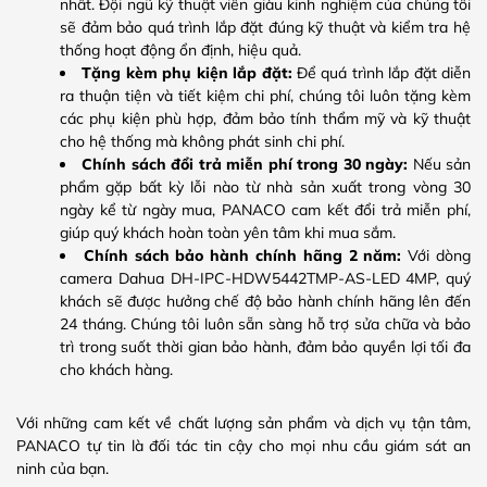
nhất. Đội ngũ kỹ thuật viên giàu kinh nghiệm của chúng tôi
sẽ đảm bảo quá trình lắp đặt đúng kỹ thuật và kiểm tra hệ
thống hoạt động ổn định, hiệu quả.
Tặng kèm phụ kiện lắp đặt:
Để quá trình lắp đặt diễn
ra thuận tiện và tiết kiệm chi phí, chúng tôi luôn tặng kèm
các phụ kiện phù hợp, đảm bảo tính thẩm mỹ và kỹ thuật
cho hệ thống mà không phát sinh chi phí.
Chính sách đổi trả miễn phí trong 30 ngày:
Nếu sản
phẩm gặp bất kỳ lỗi nào từ nhà sản xuất trong vòng 30
ngày kể từ ngày mua, PANACO cam kết đổi trả miễn phí,
giúp quý khách hoàn toàn yên tâm khi mua sắm.
Chính sách bảo hành chính hãng 2 năm:
Với dòng
camera Dahua DH-IPC-HDW5442TMP-AS-LED 4MP, quý
khách sẽ được hưởng chế độ bảo hành chính hãng lên đến
24 tháng. Chúng tôi luôn sẵn sàng hỗ trợ sửa chữa và bảo
trì trong suốt thời gian bảo hành, đảm bảo quyền lợi tối đa
cho khách hàng.
Với những cam kết về chất lượng sản phẩm và dịch vụ tận tâm,
PANACO tự tin là đối tác tin cậy cho mọi nhu cầu giám sát an
ninh của bạn.