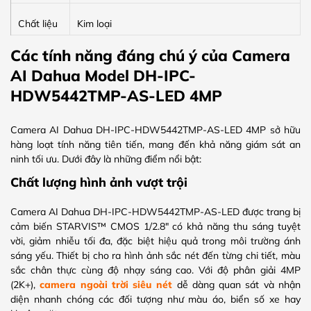
Chất liệu
Kim loại
Các tính năng đáng chú ý của Camera
AI Dahua Model DH-IPC-
HDW5442TMP-AS-LED 4MP
Camera AI Dahua DH-IPC-HDW5442TMP-AS-LED 4MP sở hữu
hàng loạt tính năng tiên tiến, mang đến khả năng giám sát an
ninh tối ưu. Dưới đây là những điểm nổi bật:
Chất lượng hình ảnh vượt trội
Camera AI Dahua DH-IPC-HDW5442TMP-AS-LED được trang bị
cảm biến STARVIS™ CMOS 1/2.8″ có khả năng thu sáng tuyệt
vời, giảm nhiễu tối đa, đặc biệt hiệu quả trong môi trường ánh
sáng yếu. Thiết bị cho ra hình ảnh sắc nét đến từng chi tiết, màu
sắc chân thực cùng độ nhạy sáng cao. Với độ phân giải 4MP
(2K+),
camera ngoài trời siêu nét
dễ dàng quan sát và nhận
diện nhanh chóng các đối tượng như màu áo, biển số xe hay