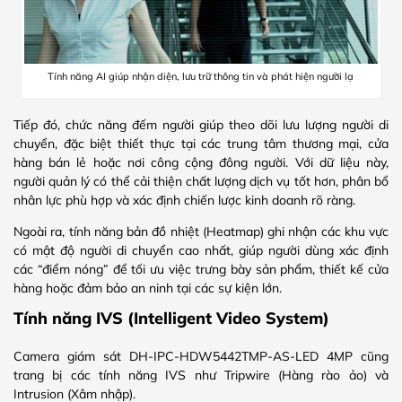
Tính năng AI giúp nhận diện, lưu trữ thông tin và phát hiện người lạ
Tiếp đó, chức năng đếm người giúp theo dõi lưu lượng người di
chuyển, đặc biệt thiết thực tại các trung tâm thương mại, cửa
hàng bán lẻ hoặc nơi công cộng đông người. Với dữ liệu này,
người quản lý có thể cải thiện chất lượng dịch vụ tốt hơn, phân bổ
nhân lực phù hợp và xác định chiến lược kinh doanh rõ ràng.
Ngoài ra, tính năng bản đồ nhiệt (Heatmap) ghi nhận các khu vực
có mật độ người di chuyển cao nhất, giúp người dùng xác định
các “điểm nóng” để tối ưu việc trưng bày sản phẩm, thiết kế cửa
hàng hoặc đảm bảo an ninh tại các sự kiện lớn.
Tính năng IVS (Intelligent Video System)
Camera giám sát DH-IPC-HDW5442TMP-AS-LED 4MP cũng
trang bị các tính năng IVS như Tripwire (Hàng rào ảo) và
Intrusion (Xâm nhập).