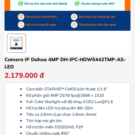
Camera IP Dahua 4MP DH-IPC-HDW5442TMP-AS-
LED
2.179.000
đ
Cảm biến STARVIS™ CMOS kích thước 1/1.8”
Độ phân giải 4MP 25/30 fps@2688 × 1520
Full-Color Starlight với độ nhạy 0.002 Lux@F1.6
Hỗ trợ đèn LED trợ sáng lên đến 20m
Tiêu cự 3.6mm (Lựa chọn 2.8mm, 6mm)
Tích hợp mic ghi âm
Hỗ trợ tên miền DSSDDNS, P2P
Chuẩn chống nước IP67