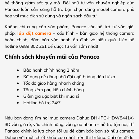
hệ thống giám sát quy mô. Đội ngũ tư vấn chuyên nghiệp của
Panaco luôn sẵn sàng hỗ trợ bạn chọn đúng model camera phù
hợp với mục đích sử dụng và ngân sách đầu tư.
Không chỉ cung cấp sản phẩm, Panaco còn hỗ trợ tư vấn giải
pháp,
lắp đặt camera
– cấu hình – bàn giao hệ thống camera
hoàn chỉnh, đảm bảo vận hành ổn định và hiệu quả. Liên hệ
hotline 0989 352 251 để được tư vấn sớm nhất!
Chính sách khuyến mãi của Panaco
Bảo hành chính hãng 2 năm
Sử dụng dễ dàng nhờ đội ngũ hướng dẫn từ xa
Tốc độ giao hàng nhanh chóng
Tặng kèm phụ kiện chính hãng
Giảm giá đặc biệt khi mua sỉ
Hotline hỗ trợ 24/7
Nếu bạn đang tìm nơi mua camera Dahua DH-IPC-HDW8441X-
3D vừa giá rẻ, vừa chính hãng, vừa giao nhanh – hỗ trợ tận nơi, thì
Panaco chính là lựa chọn tối ưu để đảm bảo bạn sở hữu camera
Dahua với mức chiết khấu cao nhất trên thị trường. Chỉ cần để lại