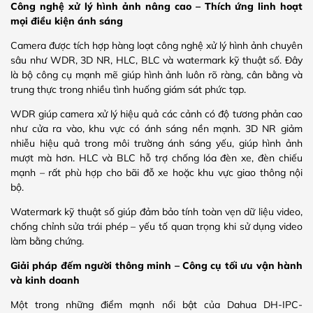
Công nghệ xử lý hình ảnh nâng cao – Thích ứng linh hoạt
mọi điều kiện ánh sáng
Camera được tích hợp hàng loạt công nghệ xử lý hình ảnh chuyên
sâu như WDR, 3D NR, HLC, BLC và watermark kỹ thuật số. Đây
là bộ công cụ mạnh mẽ giúp hình ảnh luôn rõ ràng, cân bằng và
trung thực trong nhiều tình huống giám sát phức tạp.
WDR giúp camera xử lý hiệu quả các cảnh có độ tương phản cao
như cửa ra vào, khu vực có ánh sáng nền mạnh. 3D NR giảm
nhiễu hiệu quả trong môi trường ánh sáng yếu, giúp hình ảnh
mượt mà hơn. HLC và BLC hỗ trợ chống lóa đèn xe, đèn chiếu
mạnh – rất phù hợp cho bãi đỗ xe hoặc khu vực giao thông nội
bộ.
Watermark kỹ thuật số giúp đảm bảo tính toàn vẹn dữ liệu video,
chống chỉnh sửa trái phép – yếu tố quan trọng khi sử dụng video
làm bằng chứng.
Giải pháp đếm người thông minh – Công cụ tối ưu vận hành
và kinh doanh
Một trong những điểm mạnh nổi bật của Dahua DH-IPC-