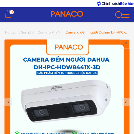
Chính sách
Bảo hành – Đổi
0
0
Trang chủ
Sản phẩm
Camera An Ninh
Camera đếm người Dahua DH-IPC-
HDW8441X-3D