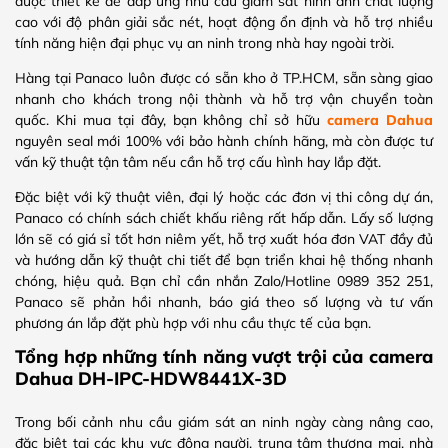
được thiết kế để đáp ứng nhu cầu giám sát hình ảnh chất lượng
cao với độ phân giải sắc nét, hoạt động ổn định và hỗ trợ nhiều
tính năng hiện đại phục vụ an ninh trong nhà hay ngoài trời.
Hàng tại Panaco luôn được có sẵn kho ở TP.HCM, sẵn sàng giao
nhanh cho khách trong nội thành và hỗ trợ vận chuyển toàn
quốc. Khi mua tại đây, bạn không chỉ sở hữu
camera Dahua
nguyên seal mới 100% với bảo hành chính hãng, mà còn được tư
vấn kỹ thuật tận tâm nếu cần hỗ trợ cấu hình hay lắp đặt.
Đặc biệt với kỹ thuật viên, đại lý hoặc các đơn vị thi công dự án,
Panaco có chính sách chiết khấu riêng rất hấp dẫn. Lấy số lượng
lớn sẽ có giá sỉ tốt hơn niêm yết, hỗ trợ xuất hóa đơn VAT đầy đủ
và hướng dẫn kỹ thuật chi tiết để bạn triển khai hệ thống nhanh
chóng, hiệu quả. Bạn chỉ cần nhắn Zalo/Hotline 0989 352 251,
Panaco sẽ phản hồi nhanh, báo giá theo số lượng và tư vấn
phương án lắp đặt phù hợp với nhu cầu thực tế của bạn.
Tổng hợp những tính năng vượt trội của camera
Dahua DH-IPC-HDW8441X-3D
Trong bối cảnh nhu cầu giám sát an ninh ngày càng nâng cao,
đặc biệt tại các khu vực đông người, trung tâm thương mại, nhà