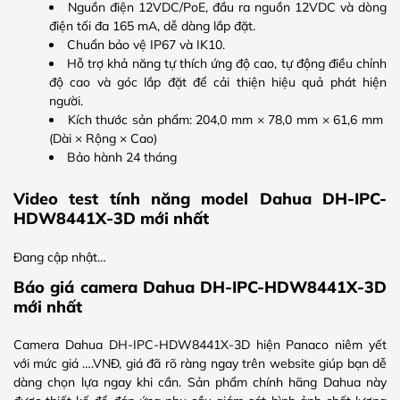
Nguồn điện 12VDC/PoE, đầu ra nguồn 12VDC và dòng
điện tối đa 165 mA, dễ dàng lắp đặt.
Chuẩn bảo vệ IP67 và IK10.
Hỗ trợ khả năng tự thích ứng độ cao, tự động điều chỉnh
độ cao và góc lắp đặt để cải thiện hiệu quả phát hiện
người.
Kích thước sản phẩm: 204,0 mm × 78,0 mm × 61,6 mm
(Dài × Rộng × Cao)
Bảo hành 24 tháng
Video test tính năng model Dahua DH-IPC-
HDW8441X-3D mới nhất
Đang cập nhật…
Báo giá camera Dahua DH-IPC-HDW8441X-3D
mới nhất
Camera Dahua DH-IPC-HDW8441X-3D hiện Panaco niêm yết
với mức giá ….VNĐ, giá đã rõ ràng ngay trên website giúp bạn dễ
dàng chọn lựa ngay khi cần. Sản phẩm chính hãng Dahua này