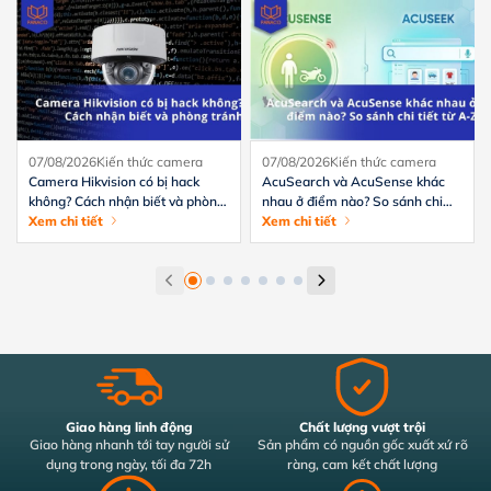
07/08/2026
Kiến thức camera
07/08/2026
Kiến thức camera
Camera Hikvision có bị hack
AcuSearch và AcuSense khác
không? Cách nhận biết và phòng
nhau ở điểm nào? So sánh chi
tránh hiệu quả
Xem chi tiết
tiết từ A-Z
Xem chi tiết
Giao hàng linh động
Chất lượng vượt trội
Giao hàng nhanh tới tay người sử
Sản phẩm có nguồn gốc xuất xứ rõ
dụng trong ngày, tối đa 72h
ràng, cam kết chất lượng