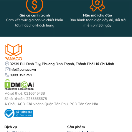
Giá cả cạnh tranh
Hậu mãi chu đáo
Cam kết mức giá bán và chiết khấu
Bảo hành toàn diện đầy đủ, đổi trả
tốt nhất cho khách hàng
miễn phí 30 ngày
32/39 Bùi Đình Túy, Phường Bình Thạnh, Thành Phố Hồ Chí Minh
info@panaco.vn
0989 352 251
Mã số thuế: 0316645438
Số tài khoản: 2255566678
Á Châu ACB, Chi Nhánh Quận Tân Phú, PGD Tân Sơn Nhì
Dịch vụ
Sản phẩm