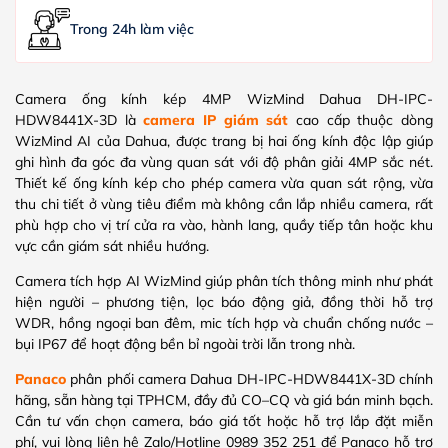
Trong 24h làm việc
Camera ống kính kép 4MP WizMind Dahua DH-IPC-
HDW8441X-3D là
camera IP giám sát
cao cấp thuộc dòng
WizMind AI của Dahua, được trang bị hai ống kính độc lập giúp
ghi hình đa góc đa vùng quan sát với độ phân giải 4MP sắc nét.
Thiết kế ống kính kép cho phép camera vừa quan sát rộng, vừa
thu chi tiết ở vùng tiêu điểm mà không cần lắp nhiều camera, rất
phù hợp cho vị trí cửa ra vào, hành lang, quầy tiếp tân hoặc khu
vực cần giám sát nhiều hướng.
Camera tích hợp AI WizMind giúp phân tích thông minh như phát
hiện người – phương tiện, lọc báo động giả, đồng thời hỗ trợ
WDR, hồng ngoại ban đêm, mic tích hợp và chuẩn chống nước –
bụi IP67 để hoạt động bền bỉ ngoài trời lẫn trong nhà.
Panaco
phân phối camera Dahua DH-IPC-HDW8441X-3D chính
hãng, sẵn hàng tại TPHCM, đầy đủ CO–CQ và giá bán minh bạch.
Cần tư vấn chọn camera, báo giá tốt hoặc hỗ trợ lắp đặt miễn
phí, vui lòng liên hệ Zalo/Hotline 0989 352 251 để Panaco hỗ trợ