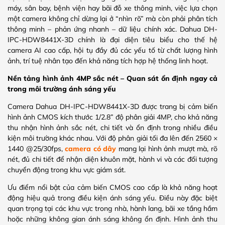
máy, sân bay, bệnh viện hay bãi đỗ xe thông minh, việc lựa chọn
một camera không chỉ dừng lại ở “nhìn rõ” mà còn phải phân tích
thông minh – phản ứng nhanh – dữ liệu chính xác. Dahua DH-
IPC-HDW8441X-3D chính là đại diện tiêu biểu cho thế hệ
camera AI cao cấp, hội tụ đầy đủ các yếu tố từ chất lượng hình
ảnh, trí tuệ nhân tạo đến khả năng tích hợp hệ thống linh hoạt.
Nền tảng hình ảnh 4MP sắc nét – Quan sát ổn định ngay cả
trong môi trường ánh sáng yếu
Camera Dahua DH-IPC-HDW8441X-3D được trang bị cảm biến
hình ảnh CMOS kích thước 1/2.8” độ phân giải 4MP, cho khả năng
thu nhận hình ảnh sắc nét, chi tiết và ổn định trong nhiều điều
kiện môi trường khác nhau. Với độ phân giải tối đa lên đến 2560 ×
1440 @25/30fps,
camera có dây
mang lại hình ảnh mượt mà, rõ
nét, đủ chi tiết để nhận diện khuôn mặt, hành vi và các đối tượng
chuyển động trong khu vực giám sát.
Ưu điểm nổi bật của cảm biến CMOS cao cấp là khả năng hoạt
động hiệu quả trong điều kiện ánh sáng yếu. Điều này đặc biệt
quan trọng tại các khu vực trong nhà, hành lang, bãi xe tầng hầm
hoặc những không gian ánh sáng không ổn định. Hình ảnh thu