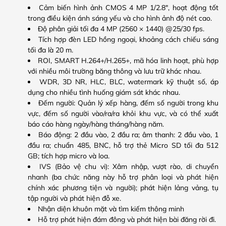
Cảm biến hình ảnh CMOS 4 MP 1/2.8″, hoạt động tốt
trong điều kiện ánh sáng yếu và cho hình ảnh độ nét cao.
Độ phân giải tối đa 4 MP (2560 × 1440) @25/30 fps.
Tích hợp đèn LED hồng ngoại, khoảng cách chiếu sáng
tối đa là 20 m.
ROI, SMART H.264+/H.265+, mã hóa linh hoạt, phù hợp
với nhiều môi trường băng thông và lưu trữ khác nhau.
WDR, 3D NR, HLC, BLC, watermark kỹ thuật số, áp
dụng cho nhiều tình huống giám sát khác nhau.
Đếm người: Quản lý xếp hàng, đếm số người trong khu
vực, đếm số người vào/ra/ra khỏi khu vực, và có thể xuất
báo cáo hàng ngày/hàng tháng/hàng năm.
Báo động: 2 đầu vào, 2 đầu ra; âm thanh: 2 đầu vào, 1
đầu ra; chuẩn 485, BNC, hỗ trợ thẻ Micro SD tối đa 512
GB; tích hợp micro và loa.
IVS (Bảo vệ chu vi): Xâm nhập, vượt rào, di chuyển
nhanh (ba chức năng này hỗ trợ phân loại và phát hiện
chính xác phương tiện và người); phát hiện lảng vảng, tụ
tập người và phát hiện đỗ xe.
Nhận diện khuôn mặt và tìm kiếm thông minh
Hỗ trợ phát hiện đám đông và phát hiện bài đăng rời đi.