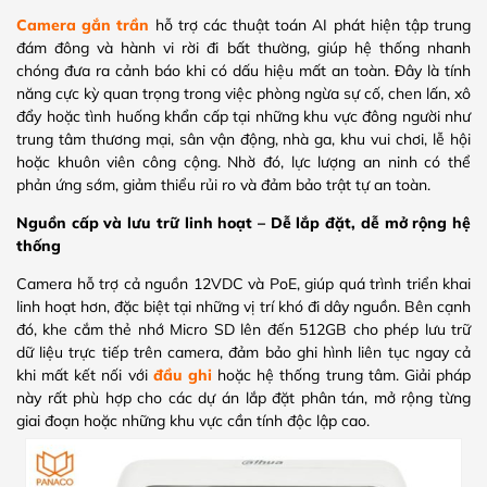
Camera gắn trần
hỗ trợ các thuật toán AI phát hiện tập trung
đám đông và hành vi rời đi bất thường, giúp hệ thống nhanh
chóng đưa ra cảnh báo khi có dấu hiệu mất an toàn. Đây là tính
năng cực kỳ quan trọng trong việc phòng ngừa sự cố, chen lấn, xô
đẩy hoặc tình huống khẩn cấp tại những khu vực đông người như
trung tâm thương mại, sân vận động, nhà ga, khu vui chơi, lễ hội
hoặc khuôn viên công cộng. Nhờ đó, lực lượng an ninh có thể
phản ứng sớm, giảm thiểu rủi ro và đảm bảo trật tự an toàn.
Nguồn cấp và lưu trữ linh hoạt – Dễ lắp đặt, dễ mở rộng hệ
thống
Camera hỗ trợ cả nguồn 12VDC và PoE, giúp quá trình triển khai
linh hoạt hơn, đặc biệt tại những vị trí khó đi dây nguồn. Bên cạnh
đó, khe cắm thẻ nhớ Micro SD lên đến 512GB cho phép lưu trữ
dữ liệu trực tiếp trên camera, đảm bảo ghi hình liên tục ngay cả
khi mất kết nối với
đầu ghi
hoặc hệ thống trung tâm. Giải pháp
này rất phù hợp cho các dự án lắp đặt phân tán, mở rộng từng
giai đoạn hoặc những khu vực cần tính độc lập cao.