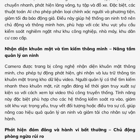
chuyển nhanh, phát hiện lảng vảng, tụ tập và đỗ xe. Đặc biệt, các
thuật toán AI cho phép phân loại chính xác người và phương tiện,
giảm tối đa báo động giả. Điều này giúp hệ thống an ninh trở nên
chủ động và thông minh hơn, phù hợp với các khu vực yêu cầu
kiểm soát nghiêm ngặt như khu công nghiệp, nhà máy, khu dân
cư cao cấp.
Nhận diện khuôn mặt và tìm kiếm thông minh – Nâng tầm
quản lý an ninh
Camera được trang bị công nghệ nhận diện khuôn mặt thông
minh, cho phép tự động phát hiện, ghi nhận và lưu trữ thông tin
khuôn mặt trong kho dữ liệu video. Người quản lý có thể tìm kiếm
nhanh theo khuôn mặt, rút ngắn đáng kể thời gian truy xuất sự
kiện so với cách xem lại video thủ công truyền thống. Tính năng
này đặc biệt phù hợp cho các hệ thống kiểm soát ra vào, giám
sát khu vực trọng yếu, truy vết đối tượng hoặc điều tra sự cố, giúp
nâng cao hiệu quả quản lý an ninh và giảm tải cho nhân sự vận
hành.
Phát hiện đám đông và hành vi bất thường – Chủ động
phòng ngừa rủi ro