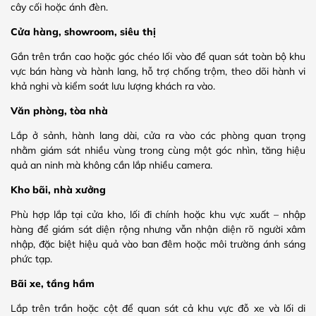
cây cối hoặc ánh đèn.
Cửa hàng, showroom, siêu thị
Gắn trên trần cao hoặc góc chéo lối vào để quan sát toàn bộ khu
vực bán hàng và hành lang, hỗ trợ chống trộm, theo dõi hành vi
khả nghi và kiểm soát lưu lượng khách ra vào.
Văn phòng, tòa nhà
Lắp ở sảnh, hành lang dài, cửa ra vào các phòng quan trọng
nhằm giám sát nhiều vùng trong cùng một góc nhìn, tăng hiệu
quả an ninh mà không cần lắp nhiều camera.
Kho bãi, nhà xưởng
Phù hợp lắp tại cửa kho, lối đi chính hoặc khu vực xuất – nhập
hàng để giám sát diện rộng nhưng vẫn nhận diện rõ người xâm
nhập, đặc biệt hiệu quả vào ban đêm hoặc môi trường ánh sáng
phức tạp.
Bãi xe, tầng hầm
Lắp trên trần hoặc cột để quan sát cả khu vực đỗ xe và lối di