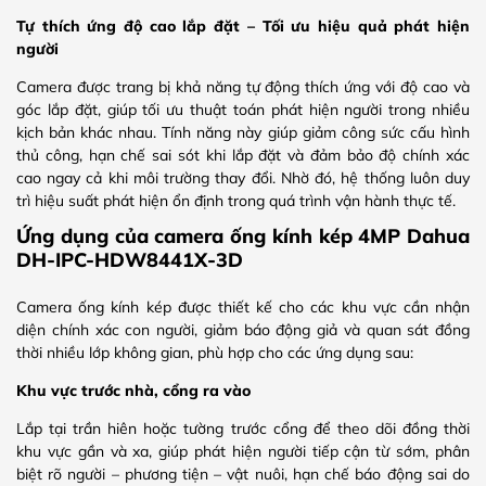
Tự thích ứng độ cao lắp đặt – Tối ưu hiệu quả phát hiện
người
Camera được trang bị khả năng tự động thích ứng với độ cao và
góc lắp đặt, giúp tối ưu thuật toán phát hiện người trong nhiều
kịch bản khác nhau. Tính năng này giúp giảm công sức cấu hình
thủ công, hạn chế sai sót khi lắp đặt và đảm bảo độ chính xác
cao ngay cả khi môi trường thay đổi. Nhờ đó, hệ thống luôn duy
trì hiệu suất phát hiện ổn định trong quá trình vận hành thực tế.
Ứng dụng của camera ống kính kép 4MP Dahua
DH-IPC-HDW8441X-3D
Camera ống kính kép được thiết kế cho các khu vực cần nhận
diện chính xác con người, giảm báo động giả và quan sát đồng
thời nhiều lớp không gian, phù hợp cho các ứng dụng sau:
Khu vực trước nhà, cổng ra vào
Lắp tại trần hiên hoặc tường trước cổng để theo dõi đồng thời
khu vực gần và xa, giúp phát hiện người tiếp cận từ sớm, phân
biệt rõ người – phương tiện – vật nuôi, hạn chế báo động sai do