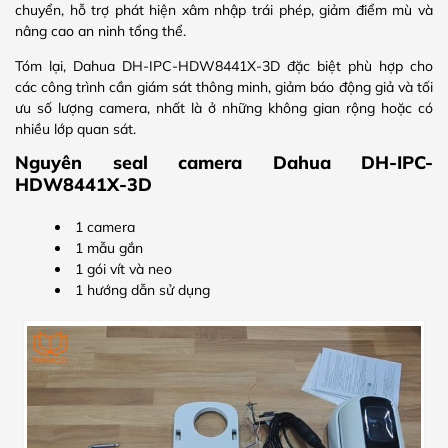
chuyển, hỗ trợ phát hiện xâm nhập trái phép, giảm điểm mù và
nâng cao an ninh tổng thể.
Tóm lại, Dahua DH-IPC-HDW8441X-3D đặc biệt phù hợp cho
các công trình cần giám sát thông minh, giảm báo động giả và tối
ưu số lượng camera, nhất là ở những không gian rộng hoặc có
nhiều lớp quan sát.
Nguyên seal camera Dahua DH-IPC-
HDW8441X-3D
1 camera
1 mẫu gắn
1 gói vít và neo
1 hướng dẫn sử dụng