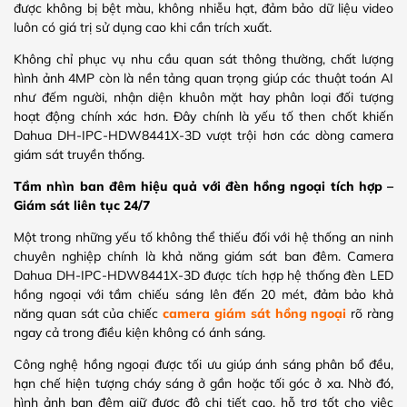
được không bị bệt màu, không nhiễu hạt, đảm bảo dữ liệu video
luôn có giá trị sử dụng cao khi cần trích xuất.
Không chỉ phục vụ nhu cầu quan sát thông thường, chất lượng
hình ảnh 4MP còn là nền tảng quan trọng giúp các thuật toán AI
như đếm người, nhận diện khuôn mặt hay phân loại đối tượng
hoạt động chính xác hơn. Đây chính là yếu tố then chốt khiến
Dahua DH-IPC-HDW8441X-3D vượt trội hơn các dòng camera
giám sát truyền thống.
Tầm nhìn ban đêm hiệu quả với đèn hồng ngoại tích hợp –
Giám sát liên tục 24/7
Một trong những yếu tố không thể thiếu đối với hệ thống an ninh
chuyên nghiệp chính là khả năng giám sát ban đêm. Camera
Dahua DH-IPC-HDW8441X-3D được tích hợp hệ thống đèn LED
hồng ngoại với tầm chiếu sáng lên đến 20 mét, đảm bảo khả
năng quan sát của chiếc
camera giám sát hồng ngoại
rõ ràng
ngay cả trong điều kiện không có ánh sáng.
Công nghệ hồng ngoại được tối ưu giúp ánh sáng phân bổ đều,
hạn chế hiện tượng cháy sáng ở gần hoặc tối góc ở xa. Nhờ đó,
hình ảnh ban đêm giữ được độ chi tiết cao, hỗ trợ tốt cho việc