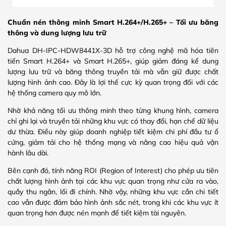
Chuẩn nén thông minh Smart H.264+/H.265+ – Tối ưu băng
thông và dung lượng lưu trữ
Dahua DH-IPC-HDW8441X-3D hỗ trợ công nghệ mã hóa tiên
tiến Smart H.264+ và Smart H.265+, giúp giảm đáng kể dung
lượng lưu trữ và băng thông truyền tải mà vẫn giữ được chất
lượng hình ảnh cao. Đây là lợi thế cực kỳ quan trọng đối với các
hệ thống camera quy mô lớn.
Nhờ khả năng tối ưu thông minh theo từng khung hình, camera
chỉ ghi lại và truyền tải những khu vực có thay đổi, hạn chế dữ liệu
dư thừa. Điều này giúp doanh nghiệp tiết kiệm chi phí đầu tư ổ
cứng, giảm tải cho hệ thống mạng và nâng cao hiệu quả vận
hành lâu dài.
Bên cạnh đó, tính năng ROI (Region of Interest) cho phép ưu tiên
chất lượng hình ảnh tại các khu vực quan trọng như cửa ra vào,
quầy thu ngân, lối đi chính. Nhờ vậy, những khu vực cần chi tiết
cao vẫn được đảm bảo hình ảnh sắc nét, trong khi các khu vực ít
quan trọng hơn được nén mạnh để tiết kiệm tài nguyên.