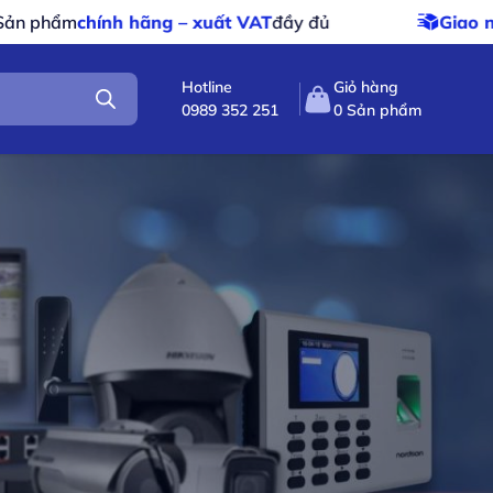
 – xuất VAT
đầy đủ
Giao nhanh – giao miễn ph
Hotline
Giỏ hàng
0989 352 251
0
Sản phẩm