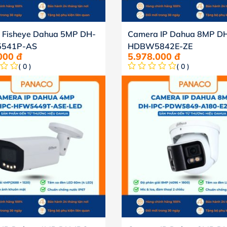
 Fisheye Dahua 5MP DH-
Camera IP Dahua 8MP DH
5541P-AS
HDBW5842E-ZE
.000
đ
5.978.000
đ
( 0 )
( 0 )