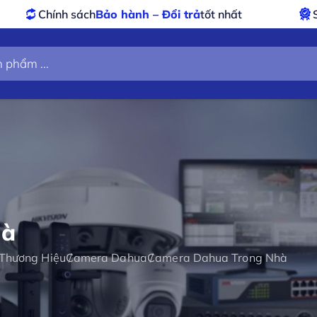
o hành – Đổi trả
tốt nhất
Sản phẩm
chính hãng
hà
Thương Hiệu
Camera Dahua
Camera Dahua Trong Nhà