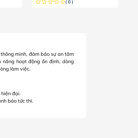
( 0 )
 thông minh, đảm bảo sự an tâm
khả năng hoạt động ổn định, dòng
òng làm việc.
hiện đại.
nh báo tức thì.
ây.
 lúc, mọi nơi.
ng gian, Dahua chính là lựa chọn
ách hiện đại và thông minh.