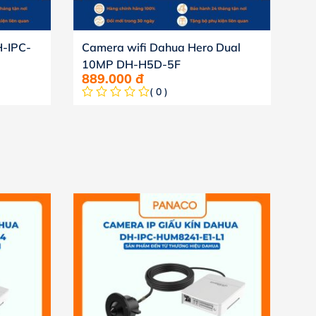
-IPC-
Camera wifi Dahua Hero Dual
Ca
10MP DH-H5D-5F
D
889.000
đ
3.
( 0 )