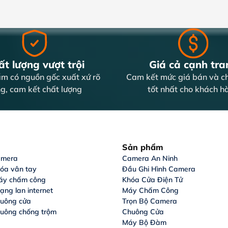
ấp camera Dahua chính hãng với mức giá cạnh tranh, đầ
 thể tham khảo thêm các dòng camera an ninh khác, phù hợp
ệp.
t lượng vượt trội
Giá cả cạnh tra
m có nguồn gốc xuất xứ rõ
Cam kết mức giá bán và ch
g, cam kết chất lượng
tốt nhất cho khách h
Sản phẩm
amera
Camera An Ninh
hóa vân tay
Đầu Ghi Hình Camera
áy chấm công
Khóa Cửa Điện Tử
ạng lan internet
Máy Chấm Công
huông cửa
Trọn Bộ Camera
huông chống trộm
Chuông Cửa
Máy Bộ Đàm