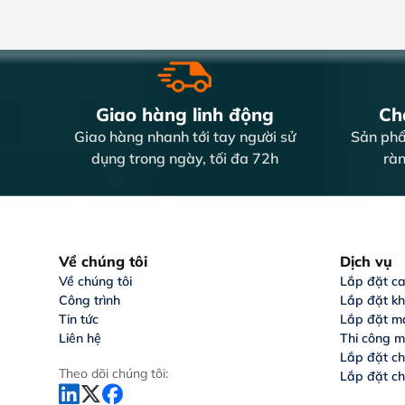
Doanh nghiệp PANACO
cung c
hành rõ ràng. Ngoài ra, bạn có
nhau từ gia đình đến doanh nghi
Giao hàng linh động
Chấ
Giao hàng nhanh tới tay người sử
Sản phẩ
dụng trong ngày, tối đa 72h
ràn
Về chúng tôi
Dịch vụ
Về chúng tôi
Lắp đặt c
Công trình
Lắp đặt k
Tin tức
Lắp đặt m
Liên hệ
Thi công m
Lắp đặt c
Theo dõi chúng tôi:
Lắp đặt c