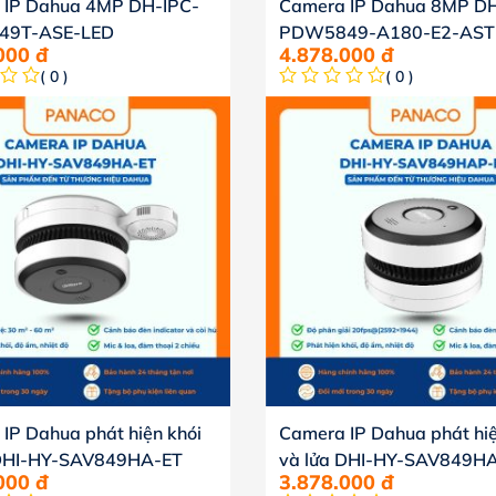
 IP Dahua 4MP DH-IPC-
Camera IP Dahua 8MP DH
49T-ASE-LED
PDW5849-A180-E2-AST
.000
đ
4.878.000
đ
( 0 )
( 0 )
IP Dahua phát hiện khói
Camera IP Dahua phát hiệ
 DHI-HY-SAV849HA-ET
và lửa DHI-HY-SAV849H
.000
đ
3.878.000
đ