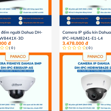
 đếm người Dahua DH-
Camera IP giấu kín Dahu
DW8441X-3D
IPC-HUM8241-E1-L4
.000
đ
3.478.000
đ
( 0 )
( 0 )