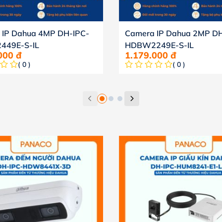
 IP Dahua 4MP DH-IPC-
Camera IP Dahua 2MP DH
49E-S-IL
HDBW2249E-S-IL
.000
đ
1.179.000
đ
( 0 )
( 0 )