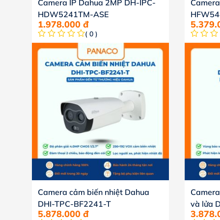
Camera IP Dahua 2MP DH-IPC-
Camera
HDW5241TM-ASE
HFW54
1.978.000
đ
5.379
( 0 )
Camera cảm biến nhiệt Dahua
Camera 
DHI-TPC-BF2241-T
và lửa
5.878.000
đ
3.878