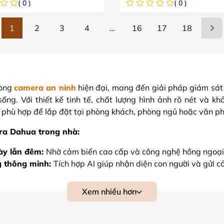
( 0 )
( 0 )
1
2
3
4
…
16
17
18
dòng
camera an ninh
hiện đại, mang đến giải pháp giám sát
sống. Với thiết kế tinh tế, chất lượng hình ảnh rõ nét và 
 phù hợp để lắp đặt tại phòng khách, phòng ngủ hoặc văn ph
ra Dahua trong nhà:
gày lẫn đêm:
Nhờ cảm biến cao cấp và công nghệ hồng ngoại 
g thông minh:
Tích hợp AI giúp nhận diện con người và gửi cả
g kết nối Wi-Fi, hỗ trợ lưu trữ thẻ nhớ, đầu ghi hoặc đám m
Điều khiển, xem trực tiếp và xem lại video qua smartphone mọi
Xem nhiều hơn
amera Dahua
chất lượng, dễ lắp đặt và phù hợp với mọi khô
bảo an ninh, thiết bị còn hỗ trợ bạn quản lý ngôi nhà một c