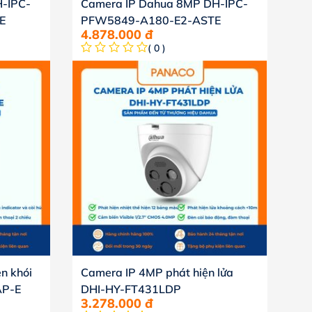
-IPC-
Camera IP Dahua 8MP DH-IPC-
E
PFW5849-A180-E2-ASTE
4.878.000
đ
( 0 )
n khói
Camera IP 4MP phát hiện lửa
AP-E
DHI-HY-FT431LDP
3.278.000
đ