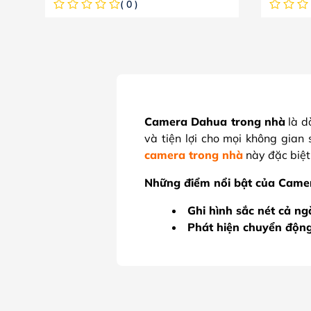
( 0 )
Camera Dahua trong nhà
là 
và tiện lợi cho mọi không gian 
camera trong nhà
này đặc biệt
Những điểm nổi bật của Came
Ghi hình sắc nét cả n
Phát hiện chuyển độn
Kết nối linh hoạt:
Dễ dàn
Quản lý từ xa tiện lợi:
Nếu bạn đang tìm một thiết bị
c
không thể bỏ qua. Không chỉ đảm 