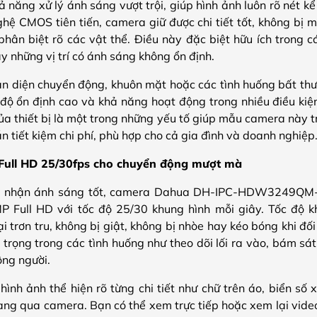
năng xử lý ánh sáng vượt trội, giúp hình ảnh luôn rõ nét kể
hệ CMOS tiên tiến, camera giữ được chi tiết tốt, không bị m
hân biệt rõ các vật thể. Điều này đặc biệt hữu ích trong c
ay những vị trí có ánh sáng không ổn định.
n diện chuyển động, khuôn mặt hoặc các tình huống bất th
i độ ổn định cao và khả năng hoạt động trong nhiều điều ki
 thiết bị là một trong những yếu tố giúp mẫu camera này t
n tiết kiệm chi phí, phù hợp cho cả gia đình và doanh nghiệp
Full HD 25/30fps cho chuyển động mượt mà
u nhận ánh sáng tốt, camera Dahua DH-IPC-HDW3249QM-S
P Full HD với tốc độ 25/30 khung hình mỗi giây. Tốc độ k
i trơn tru, không bị giật, không bị nhòe hay kéo bóng khi đố
trọng trong các tình huống như theo dõi lối ra vào, bám sá
ông người.
 hình ảnh thể hiện rõ từng chi tiết như chữ trên áo, biển số
ang qua camera. Bạn có thể xem trực tiếp hoặc xem lại video