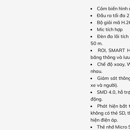
Cảm biến hình 
Đầu ra tối đa 
Bộ giải mã H.26
Mic tích hợp
Đèn đa lõi tíc
50 m.
ROI, SMART H.
băng thông và lưu
Chế độ xoay, W
nhau.
Giám sát thông
xe và người).
SMD 4.0, hỗ tr
động.
Phát hiện bất 
không có thẻ SD, t
hiện điện áp.
Thẻ nhớ Micro 