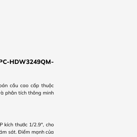
H-IPC-HDW3249QM-
án cầu cao cấp thuộc
và phân tích thông minh
ích thước 1/2.9″, cho
giám sát. Điểm mạnh của