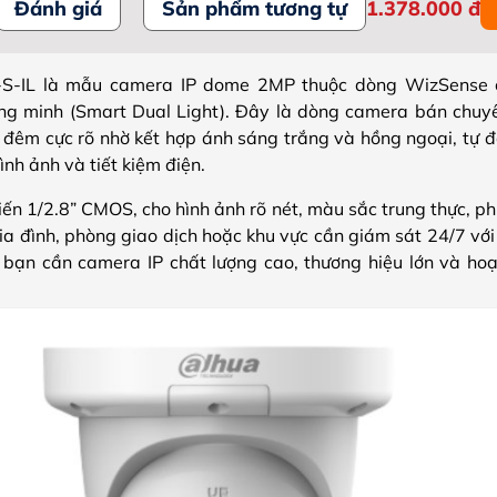
Đánh giá
Sản phẩm tương tự
1.378.000
đ
IL là mẫu camera IP dome 2MP thuộc dòng WizSense củ
ng minh (Smart Dual Light). Đây là dòng camera bán chuyê
đêm cực rõ nhờ kết hợp ánh sáng trắng và hồng ngoại, tự 
ình ảnh và tiết kiệm điện.
n 1/2.8” CMOS, cho hình ảnh rõ nét, màu sắc trung thực, ph
a đình, phòng giao dịch hoặc khu vực cần giám sát 24/7 với
 bạn cần camera IP chất lượng cao, thương hiệu lớn và hoạ