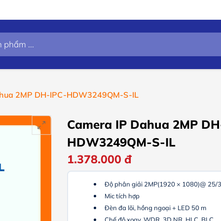
ahua 2MP DH-IPC-HDW3249QM-S-IL
Camera IP Dahua 2MP DH
HDW3249QM-S-IL
1.378.000
đ
Độ phân giải 2MP(1920 × 1080)@ 25/
Mic tích hợp
Đèn đa lõi, hồng ngoại + LED 50 m
Chế độ xoay, WDR, 3D NR, HLC, BLC