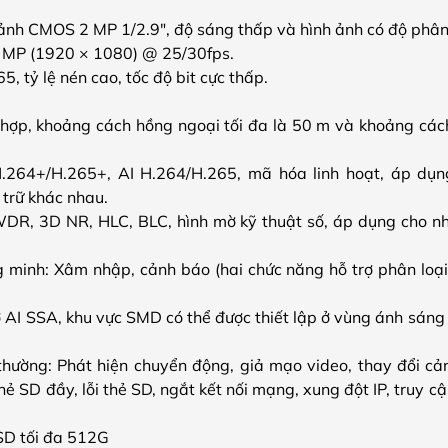
ảnh CMOS 2 MP 1/2.9″, độ sáng thấp và hình ảnh có độ phân 
2 MP (1920 × 1080) @ 25/30fps.
5, tỷ lệ nén cao, tốc độ bit cực thấp.
h hợp, khoảng cách hồng ngoại tối đa là 50 m và khoảng các
264+/H.265+, AI H.264/H.265, mã hóa linh hoạt, áp dụn
 trữ khác nhau.
DR, 3D NR, HLC, BLC, hình mờ kỹ thuật số, áp dụng cho nh
 minh: Xâm nhập, cảnh báo (hai chức năng hỗ trợ phân loại
ợ AI SSA, khu vực SMD có thể được thiết lập ở vùng ánh sáng
thường: Phát hiện chuyển động, giả mạo video, thay đổi cả
hẻ SD đầy, lỗi thẻ SD, ngắt kết nối mạng, xung đột IP, truy 
SD tối đa 512G