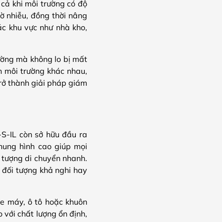
 cả khi môi trường có độ
ờ nhiễu, đồng thời nâng
ác khu vực như nhà kho,
ường mà không lo bị mất
ện môi trường khác nhau,
rở thành giải pháp giám
.
-IL còn sở hữu đầu ra
hung hình cao giúp mọi
i tượng di chuyển nhanh.
t đối tượng khả nghi hay
 xe máy, ô tô hoặc khuôn
 với chất lượng ổn định,