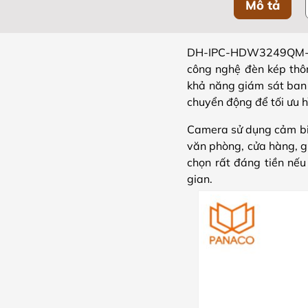
Mô tả
DH-IPC-HDW3249QM-S-
công nghệ đèn kép thô
khả năng giám sát ban 
chuyển động để tối ưu h
Camera sử dụng cảm biế
văn phòng, cửa hàng, gi
chọn rất đáng tiền nếu
gian.