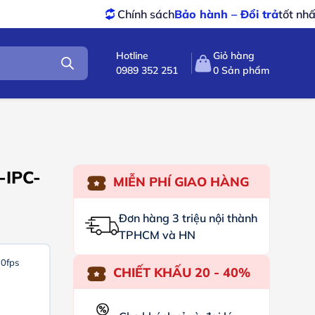
Chính sách
Bảo hành – Đổi trả
tốt nhất
Sản
Hotline
Giỏ hàng
0989 352 251
0
Sản phẩm
-IPC-
MIỄN PHÍ GIAO HÀNG
Đơn hàng 3 triệu nội thành
TPHCM và HN
30fps
CHIẾT KHẤU 20 - 40%