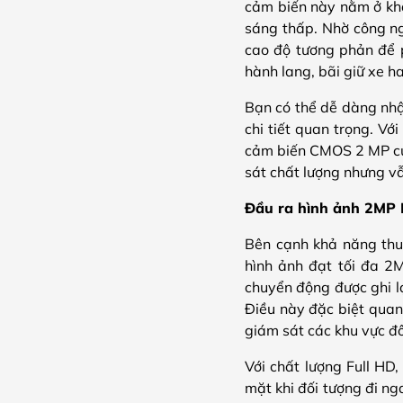
cảm biến này nằm ở khả 
sáng thấp. Nhờ công ng
cao độ tương phản để p
hành lang, bãi giữ xe h
Bạn có thể dễ dàng nhậ
chi tiết quan trọng. Vớ
cảm biến CMOS 2 MP của
sát chất lượng nhưng vẫ
Đầu ra hình ảnh 2MP 
Bên cạnh khả năng th
hình ảnh đạt tối đa 2M
chuyển động được ghi lạ
Điều này đặc biệt quan 
giám sát các khu vực đ
Với chất lượng Full HD,
mặt khi đối tượng đi ng