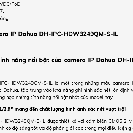
 VDC/PoE.
7.
háng
mera IP Dahua DH-IPC-HDW3249QM-S-IL
tính năng nổi bật của camera IP Dahua D
IPC-HDW3249QM-S-IL là một trong những mẫu camera b
ủa Dahua, tập trung vào khả năng ghi hình sắc nét, ổn định 
tổng hợp những tính năng nổi bật nhất của model này.
2.9″ mang đến chất lượng hình ảnh sắc nét vượt trội
HDW3249QM-S-IL được thiết kế với cảm biến CMOS 2 MP k
ảnh có độ sáng tốt và độ phân giải cao trong mọi điều kiện 