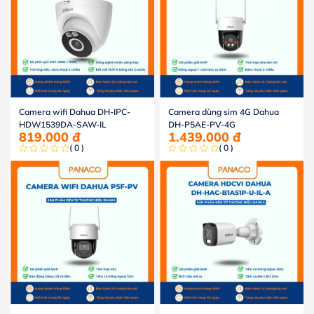
Camera wifi Dahua DH-IPC-
Camera dùng sim 4G Dahua
HDW1539DA-SAW-IL
DH-P5AE-PV-4G
819.000
đ
1.439.000
đ
( 0 )
( 0 )