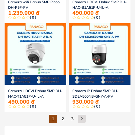
Camera wifi Dahua 5MP Picoo
Camera HDCVI Dahua 5MP DH-
DH-P5F-PV
HAC-B1A51P-U-IL-A
1.239.000
đ
490.000
đ
( 0 )
( 0 )
Camera HDCVI Dahua 5MP DH-
Camera IP Dahua 5MP DH-
HAC-T1A51P-U-IL-A
SD2A500NB-GNY-A-PV
490.000
đ
930.000
đ
( 0 )
( 0 )
1
2
3