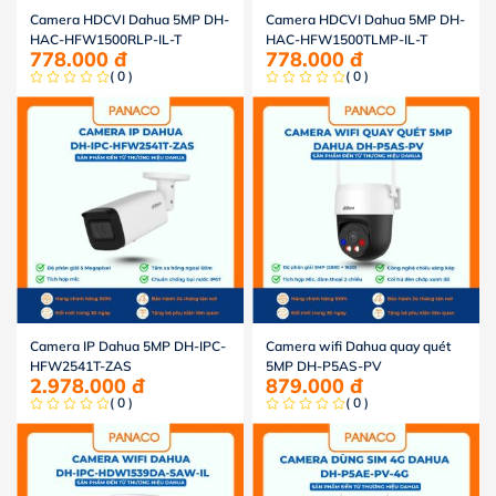
Camera HDCVI Dahua 5MP DH-
Camera HDCVI Dahua 5MP DH-
HAC-HFW1500RLP-IL-T
HAC-HFW1500TLMP-IL-T
778.000
đ
778.000
đ
( 0 )
( 0 )
Camera IP Dahua 5MP DH-IPC-
Camera wifi Dahua quay quét
HFW2541T-ZAS
5MP DH-P5AS-PV
2.978.000
đ
879.000
đ
( 0 )
( 0 )