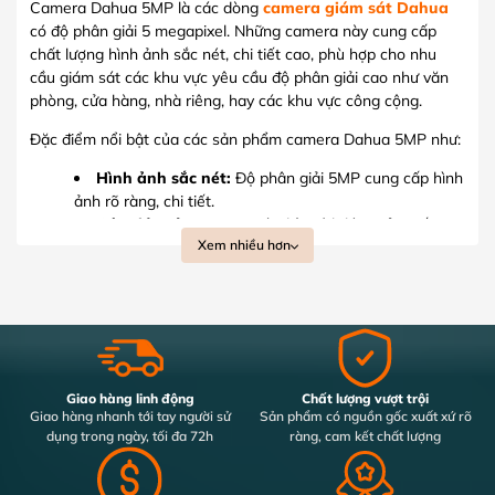
Camera Dahua 5MP là các dòng
camera giám sát Dahua
có độ phân giải 5 megapixel. Những camera này cung cấp
chất lượng hình ảnh sắc nét, chi tiết cao, phù hợp cho nhu
cầu giám sát các khu vực yêu cầu độ phân giải cao như văn
phòng, cửa hàng, nhà riêng, hay các khu vực công cộng.
Đặc điểm nổi bật của các sản phẩm camera Dahua 5MP như:
Hình ảnh sắc nét:
Độ phân giải 5MP cung cấp hình
ảnh rõ ràng, chi tiết.
Góc nhìn rộng:
Bao quát diện tích lớn, giảm số
Xem nhiều hơn
lượng camera cần lắp.
Quan sát ban đêm:
Công nghệ hồng ngoại cho
hình ảnh rõ nét trong điều kiện thiếu sáng.
Chống nước, bụi bẩn:
Tiêu chuẩn IP66/IP67, bảo
vệ khỏi thời tiết khắc nghiệt.
Công nghệ nén H.265:
Tiết kiệm băng thông và
dung lượng lưu trữ.
Giao hàng linh động
Chất lượng vượt trội
Kết nối linh hoạt:
Dễ dàng tích hợp vào hệ thống
Giao hàng nhanh tới tay người sử
Sản phẩm có nguồn gốc xuất xứ rõ
IP hoặc analog.
dụng trong ngày, tối đa 72h
ràng, cam kết chất lượng
Cảnh báo thông minh:
Phát hiện chuyển động và
gửi cảnh báo qua email hoặc ứng dụng.