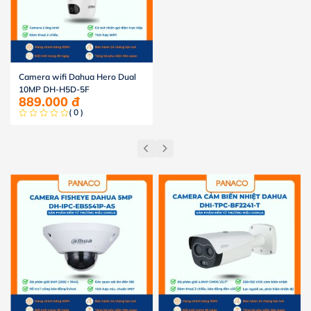
Camera wifi Dahua Hero Dual
10MP DH-H5D-5F
889.000
đ
( 0 )