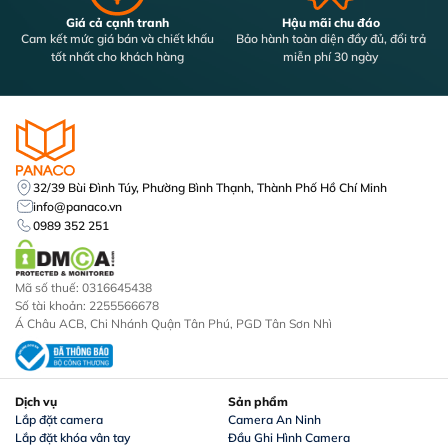
PANACO
– Đơn vị bán
camera giá rẻ
, chất lượng và uy tín
Giá cả cạnh tranh
Hậu mãi chu đáo
Cam kết mức giá bán và chiết khấu
Bảo hành toàn diện đầy đủ, đổi trả
hàng đầu Việt Nam, chuyên cung cấp các giải pháp giám sát
tốt nhất cho khách hàng
miễn phí 30 ngày
trọn gói cho gia đình và doanh nghiệp. Với nhiều năm kinh
nghiệm và đội ngũ kỹ thuật viên chuyên nghiệp, PANACO
cam kết mang đến sản phẩm chất lượng cao, dịch vụ tận tâm,
và giá cả hợp lý. Liên hệ ngay với chúng tôi qua hotline
098.935.2251
để đặt mua camera Dahua 5MP chính hãng và
nhận nhiều ưu đãi hấp dẫn!
32/39 Bùi Đình Túy, Phường Bình Thạnh, Thành Phố Hồ Chí Minh
info@panaco.vn
0989 352 251
Mã số thuế: 0316645438
Số tài khoản: 2255566678
Á Châu ACB, Chi Nhánh Quận Tân Phú, PGD Tân Sơn Nhì
Dịch vụ
Sản phẩm
Lắp đặt camera
Camera An Ninh
Lắp đặt khóa vân tay
Đầu Ghi Hình Camera