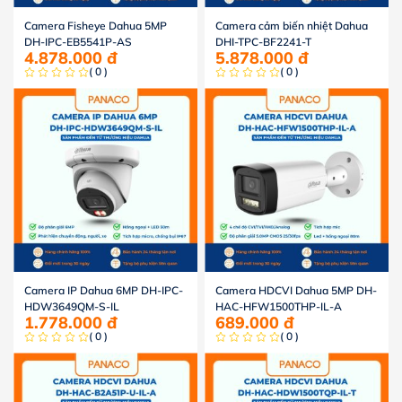
Camera Fisheye Dahua 5MP
Camera cảm biến nhiệt Dahua
DH-IPC-EB5541P-AS
DHI-TPC-BF2241-T
4.878.000
đ
5.878.000
đ
( 0 )
( 0 )
Camera IP Dahua 6MP DH-IPC-
Camera HDCVI Dahua 5MP DH-
HDW3649QM-S-IL
HAC-HFW1500THP-IL-A
1.778.000
đ
689.000
đ
( 0 )
( 0 )