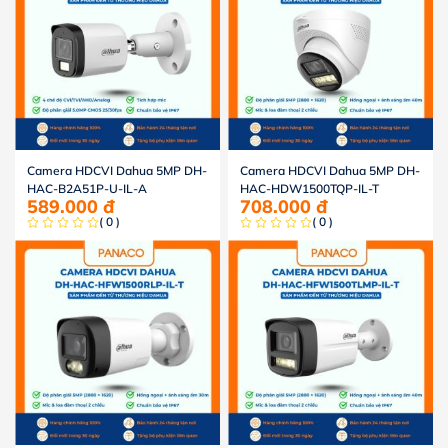
Camera HDCVI Dahua 5MP DH-
Camera HDCVI Dahua 5MP DH-
HAC-B2A51P-U-IL-A
HAC-HDW1500TQP-IL-T
589.000
đ
708.000
đ
( 0 )
( 0 )