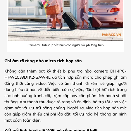
Camera Dahua phát hiện con người và phương tiện
Ghi âm rõ ràng nhờ micro tích hợp sẵn
Không cần thêm bất kỳ thiết bị phụ trợ nào, camera DH-IPC-
HFW1539DTK2-SAW-IL đã tích hợp sẵn micro cho phép ghi âm
đồng thời cùng video. Việc có âm thanh đi kèm sẽ giúp người
dùng hiểu rõ hơn về diễn biến của sự việc, đặc biệt hữu ích trong
các tình huống tranh cãi, trộm cắp hay cần phân tích hành vi bất
thường. Âm thanh thu được rõ ràng và ổn định, hỗ trợ tốt cho việc
giám sát và lưu trữ bằng chứng. Ngoài ra, việc tích hợp sẵn mic
còn giúp giảm thiểu chi phí lắp đặt, tối ưu hóa hệ thống an ninh
một cách toàn diện.
Kết nối linh hoạt với WiFi và cổng mạng RJ-45