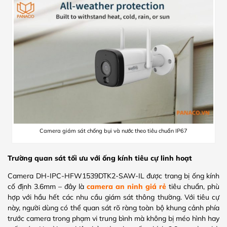
Camera giám sát chống bụi và nước theo tiêu chuẩn IP67
Trường quan sát tối ưu với ống kính tiêu cự linh hoạt
Camera DH-IPC-HFW1539DTK2-SAW-IL được trang bị ống kính
cố định 3.6mm – đây là
camera an ninh giá rẻ
tiêu chuẩn, phù
hợp với hầu hết các nhu cầu giám sát thông thường. Với tiêu cự
này, người dùng có thể quan sát rõ ràng toàn bộ khung cảnh phía
trước camera trong phạm vi trung bình mà không bị méo hình hay