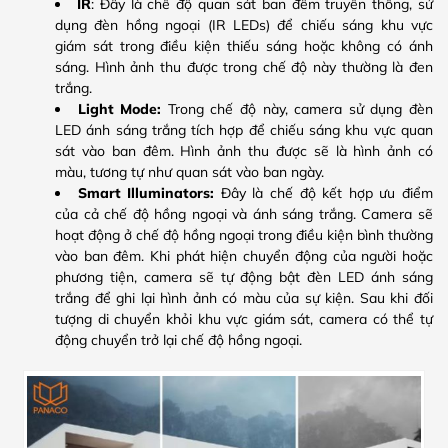
IR
: Đây là chế độ quan sát ban đêm truyền thống, sử
dụng đèn hồng ngoại (IR LEDs) để chiếu sáng khu vực
giám sát trong điều kiện thiếu sáng hoặc không có ánh
sáng. Hình ảnh thu được trong chế độ này thường là đen
trắng.
Light Mode:
Trong chế độ này, camera sử dụng đèn
LED ánh sáng trắng tích hợp để chiếu sáng khu vực quan
sát vào ban đêm. Hình ảnh thu được sẽ là hình ảnh có
màu, tương tự như quan sát vào ban ngày.
Smart Illuminators:
Đây là chế độ kết hợp ưu điểm
của cả chế độ hồng ngoại và ánh sáng trắng. Camera sẽ
hoạt động ở chế độ hồng ngoại trong điều kiện bình thường
vào ban đêm. Khi phát hiện chuyển động của người hoặc
phương tiện, camera sẽ tự động bật đèn LED ánh sáng
trắng để ghi lại hình ảnh có màu của sự kiện. Sau khi đối
tượng di chuyển khỏi khu vực giám sát, camera có thể tự
động chuyển trở lại chế độ hồng ngoại.