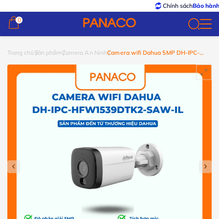
Chính sách
Bảo hành – Đổi 
0
0
Trang chủ
Sản phẩm
Camera An Ninh
Camera wifi Dahua 5MP DH-IPC-
HFW1539DTK2-SAW-IL