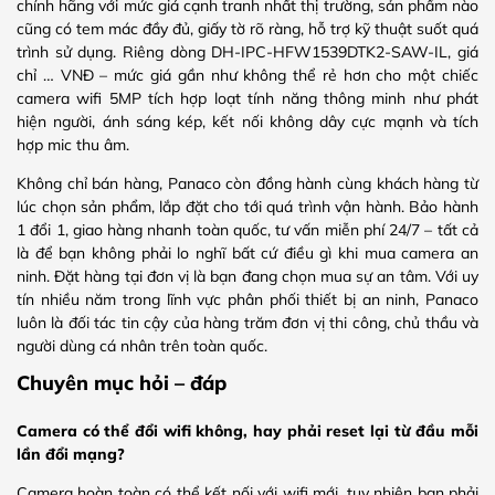
chính hãng với mức giá cạnh tranh nhất thị trường, sản phẩm nào
cũng có tem mác đầy đủ, giấy tờ rõ ràng, hỗ trợ kỹ thuật suốt quá
trình sử dụng. Riêng dòng DH-IPC-HFW1539DTK2-SAW-IL, giá
chỉ … VNĐ – mức giá gần như không thể rẻ hơn cho một chiếc
camera wifi 5MP tích hợp loạt tính năng thông minh như phát
hiện người, ánh sáng kép, kết nối không dây cực mạnh và tích
hợp mic thu âm.
Không chỉ bán hàng, Panaco còn đồng hành cùng khách hàng từ
lúc chọn sản phẩm, lắp đặt cho tới quá trình vận hành. Bảo hành
1 đổi 1, giao hàng nhanh toàn quốc, tư vấn miễn phí 24/7 – tất cả
là để bạn không phải lo nghĩ bất cứ điều gì khi mua camera an
ninh. Đặt hàng tại đơn vị là bạn đang chọn mua sự an tâm. Với uy
tín nhiều năm trong lĩnh vực phân phối thiết bị an ninh, Panaco
luôn là đối tác tin cậy của hàng trăm đơn vị thi công, chủ thầu và
người dùng cá nhân trên toàn quốc.
Chuyên mục hỏi – đáp
Camera có thể đổi wifi không, hay phải reset lại từ đầu mỗi
lần đổi mạng?
Camera hoàn toàn có thể kết nối với wifi mới, tuy nhiên bạn phải