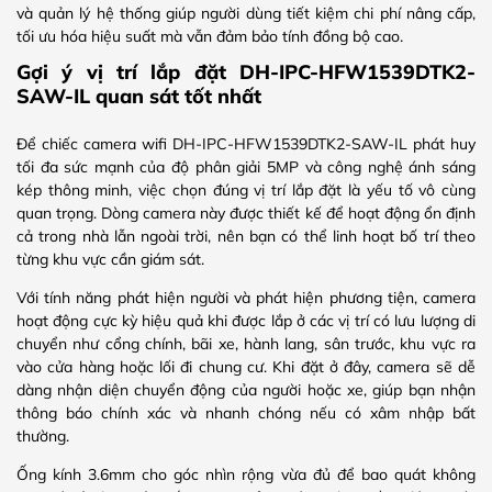
và quản lý hệ thống giúp người dùng tiết kiệm chi phí nâng cấp,
tối ưu hóa hiệu suất mà vẫn đảm bảo tính đồng bộ cao.
Gợi ý vị trí lắp đặt DH-IPC-HFW1539DTK2-
SAW-IL quan sát tốt nhất
Để chiếc camera wifi DH-IPC-HFW1539DTK2-SAW-IL phát huy
tối đa sức mạnh của độ phân giải 5MP và công nghệ ánh sáng
kép thông minh, việc chọn đúng vị trí lắp đặt là yếu tố vô cùng
quan trọng. Dòng camera này được thiết kế để hoạt động ổn định
cả trong nhà lẫn ngoài trời, nên bạn có thể linh hoạt bố trí theo
từng khu vực cần giám sát.
Với tính năng phát hiện người và phát hiện phương tiện, camera
hoạt động cực kỳ hiệu quả khi được lắp ở các vị trí có lưu lượng di
chuyển như cổng chính, bãi xe, hành lang, sân trước, khu vực ra
vào cửa hàng hoặc lối đi chung cư. Khi đặt ở đây, camera sẽ dễ
dàng nhận diện chuyển động của người hoặc xe, giúp bạn nhận
thông báo chính xác và nhanh chóng nếu có xâm nhập bất
thường.
Ống kính 3.6mm cho góc nhìn rộng vừa đủ để bao quát không