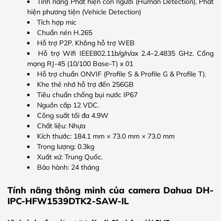
Tính năng Phát hiện con người (Human Detection), Phát
hiện phương tiện (Vehicle Detection)
Tích hợp mic
Chuẩn nén H.265
Hỗ trợ P2P. Không hỗ trợ WEB
Hỗ trợ Wifi IEEE802.11b/g/n/ax 2.4–2.4835 GHz. Cổng
mạng RJ-45 (10/100 Base-T) x 01
Hỗ trợ chuẩn ONVIF (Profile S & Profile G & Profile T).
Khe thẻ nhớ hỗ trợ đến 256GB
Tiêu chuẩn chống bụi nước IP67
Nguồn cấp 12 VDC.
Công suất tối đa 4.9W
Chất liệu: Nhựa
Kích thước: 184.1 mm × 73.0 mm × 73.0 mm
Trọng lượng: 0.3kg
Xuất xứ: Trung Quốc.
Bảo hành: 24 tháng
Tính năng thông minh của camera Dahua DH-
IPC-HFW1539DTK2-SAW-IL