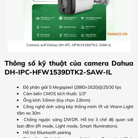
Camera wifi Dahua DH-IPC-HFW1539DTK2-SAW-IL
Thông số kỹ thuật của camera Dahua
DH-IPC-HFW1539DTK2-SAW-IL
Độ phân giải 5 Megapixel (2880×1620)@25/30 fps
Cảm biến CMOS kích thước 1/3″
Ống kính 3.6mm (tùy chọn 2.8mm)
Công nghệ ánh sáng kép thông minh IR và Warm Light
tầm xa 30m
Chống ngược sáng DWDR. Hỗ trợ 3 chế độ quan sát
ban đêm (IR mode, Light mode, Smart Illuminators).
Hỗ trợ Bluetooth pairing