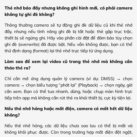
Thẻ nhớ báo đầy nhưng không ghi hình mới, có phải camera
không tự ghi đè không?
Thông thường camera sẽ tự động ghi đè dữ liệu cũ khi thẻ nhớ
đầy, nhưng nếu tính năng ghi đè bị tắt hoặc thẻ gặp trục trặc,
thiết bị sẽ ngừng ghi. Hãy vào phần cài đặt để đảm bảo tùy chọn
ghi đè (overwrite) đã được bật. Nếu vẫn không được, bạn có thể
thử định dạng (format) lại thẻ nhớ trực tiếp từ ứng dụng.
Làm sao để xem lại video cũ trong thẻ nhớ mà không cần
tháo thẻ ra?
Chỉ cần mở ứng dụng quản lý camera (ví dụ: DMSS) → chọn
camera → chọn biểu tượng “phát lại” (Playback) → chọn ngày, giờ
cần xem. Bạn có thể tua nhanh, dừng, hoặc chụp màn hình trực
tiếp trên app mà không cần rút thẻ ra khỏi thiết bị, cực kỳ tiện lợi.
Nếu thẻ nhớ hỏng hoặc mất điện, camera có mất hết dữ liệu
không?
Nếu thẻ nhớ hỏng, các dữ liệu chưa sao lưu có thể bị mất và
không khôi phục được. Còn trong trường hợp mất điện đột ngột,