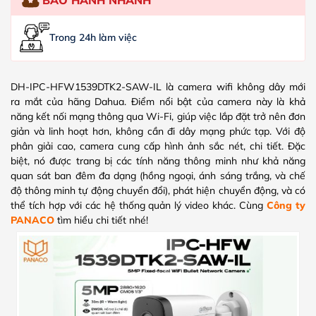
Trong 24h làm việc
DH-IPC-HFW1539DTK2-SAW-IL là camera wifi không dây mới
ra mắt của hãng Dahua. Điểm nổi bật của camera này là khả
năng kết nối mạng thông qua Wi-Fi, giúp việc lắp đặt trở nên đơn
giản và linh hoạt hơn, không cần đi dây mạng phức tạp. Với độ
phân giải cao, camera cung cấp hình ảnh sắc nét, chi tiết. Đặc
biệt, nó được trang bị các tính năng thông minh như khả năng
quan sát ban đêm đa dạng (hồng ngoại, ánh sáng trắng, và chế
độ thông minh tự động chuyển đổi), phát hiện chuyển động, và có
thể tích hợp với các hệ thống quản lý video khác. Cùng
Công ty
PANACO
tìm hiểu chi tiết nhé!