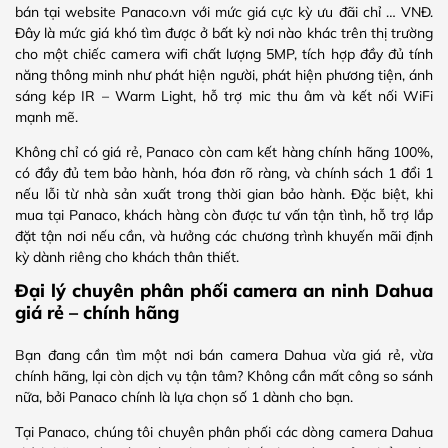
bán tại website Panaco.vn với mức giá cực kỳ ưu đãi chỉ … VNĐ.
Đây là mức giá khó tìm được ở bất kỳ nơi nào khác trên thị trường
cho một chiếc camera wifi chất lượng 5MP, tích hợp đầy đủ tính
năng thông minh như phát hiện người, phát hiện phương tiện, ánh
sáng kép IR – Warm Light, hỗ trợ mic thu âm và kết nối WiFi
mạnh mẽ.
Không chỉ có giá rẻ
, Panaco còn cam kết hàng
chính hãng 100%,
có đầy đủ tem bảo hành, hóa đơn rõ ràng, và chính sách 1 đổi 1
nếu lỗi từ nhà sản xuất trong thời gian bảo hành. Đặc biệt, khi
mua tại Panaco, khách hàng còn được tư vấn tận tình, hỗ trợ lắp
đặt tận nơi nếu cần, và hưởng các chương trình khuyến mãi định
kỳ dành riêng cho khách thân thiết.
Đại lý chuyên phân phối camera an ninh Dahua
giá rẻ – chính hãng
Bạn đang cần tìm một nơi bán camera Dahua vừa giá rẻ, vừa
chính hãng, lại còn dịch vụ tận tâm? Không cần mất công so sánh
nữa, bởi Panaco chính là lựa chọn số 1 dành cho bạn.
Tại Panaco, chúng tôi chuyên phân phối các dòng camera Dahua