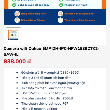
Camera wifi Dahua 5MP DH-IPC-HFW1539DTK2-
SAW-IL
838.000
đ
Độ phân giải
5 Megapixel (2880×1620)
Hỗ trợ 3 chế độ quan sát ban đêm
Tính năng phát hiện con người/phương tiện
Tích hợp micro thu âm thanh từ xa
Hỗ trợ Wifi IEEE802.11b/g/n/ax
Khe cắm thẻ nhớ hỗ trợ đến 256GB
Tiêu chuẩn chống bụi nước IP67
Hỗ trợ Bluetooth pairing