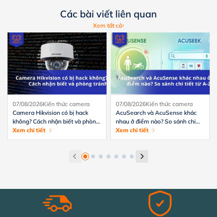
Các bài viết liên quan
Xem tất cả
07/08/2026
Kiến thức camera
07/08/2026
Kiến thức camera
Camera Hikvision có bị hack
AcuSearch và AcuSense khác
không? Cách nhận biết và phòng
nhau ở điểm nào? So sánh chi
tránh hiệu quả
Xem chi tiết
tiết từ A-Z
Xem chi tiết