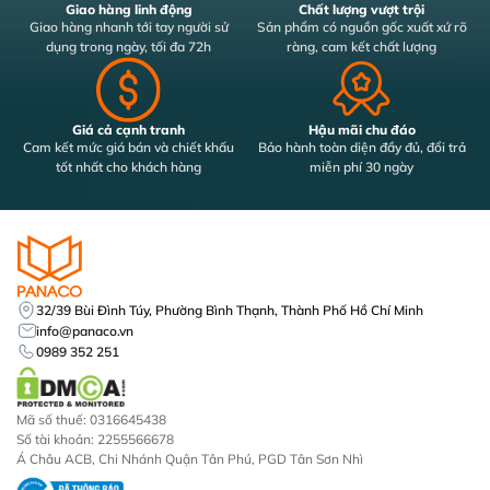
Giao hàng linh động
Chất lượng vượt trội
Giao hàng nhanh tới tay người sử
Sản phẩm có nguồn gốc xuất xứ rõ
dụng trong ngày, tối đa 72h
ràng, cam kết chất lượng
Giá cả cạnh tranh
Hậu mãi chu đáo
Cam kết mức giá bán và chiết khấu
Bảo hành toàn diện đầy đủ, đổi trả
tốt nhất cho khách hàng
miễn phí 30 ngày
32/39 Bùi Đình Túy, Phường Bình Thạnh, Thành Phố Hồ Chí Minh
info@panaco.vn
0989 352 251
Mã số thuế: 0316645438
Số tài khoản: 2255566678
Á Châu ACB, Chi Nhánh Quận Tân Phú, PGD Tân Sơn Nhì