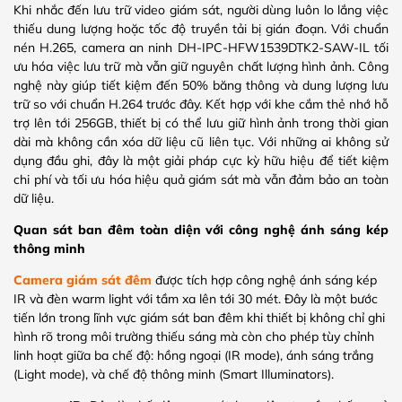
Khi nhắc đến lưu trữ video giám sát, người dùng luôn lo lắng việc
thiếu dung lượng hoặc tốc độ truyền tải bị gián đoạn. Với chuẩn
nén H.265, camera an ninh DH-IPC-HFW1539DTK2-SAW-IL tối
ưu hóa việc lưu trữ mà vẫn giữ nguyên chất lượng hình ảnh. Công
nghệ này giúp tiết kiệm đến 50% băng thông và dung lượng lưu
trữ so với chuẩn H.264 trước đây. Kết hợp với khe cắm thẻ nhớ hỗ
trợ lên tới 256GB, thiết bị có thể lưu giữ hình ảnh trong thời gian
dài mà không cần xóa dữ liệu cũ liên tục. Với những ai không sử
dụng đầu ghi, đây là một giải pháp cực kỳ hữu hiệu để tiết kiệm
chi phí và tối ưu hóa hiệu quả giám sát mà vẫn đảm bảo an toàn
dữ liệu.
Quan sát ban đêm toàn diện với công nghệ ánh sáng kép
thông minh
Camera giám sát đêm
được tích hợp công nghệ ánh sáng kép
IR và đèn warm light với tầm xa lên tới 30 mét. Đây là một bước
tiến lớn trong lĩnh vực giám sát ban đêm khi thiết bị không chỉ ghi
hình rõ trong môi trường thiếu sáng mà còn cho phép tùy chỉnh
linh hoạt giữa ba chế độ: hồng ngoại (IR mode), ánh sáng trắng
(Light mode), và chế độ thông minh (Smart Illuminators).