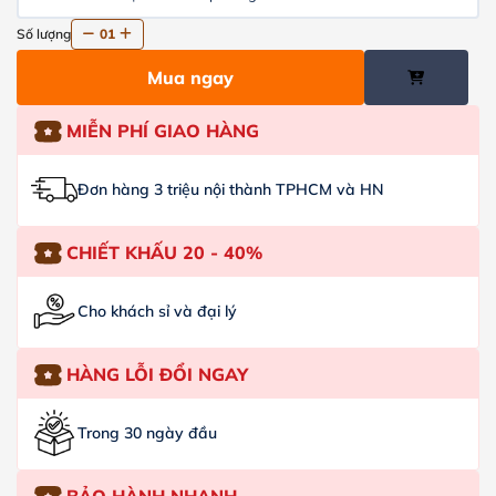
Số lượng
01
Mua ngay
MIỄN PHÍ GIAO HÀNG
Đơn hàng 3 triệu nội thành TPHCM và HN
CHIẾT KHẤU 20 - 40%
Cho khách sỉ và đại lý
HÀNG LỖI ĐỔI NGAY
Trong 30 ngày đầu
BẢO HÀNH NHANH