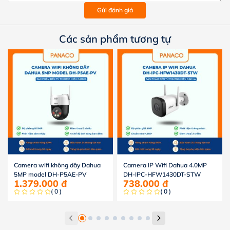
Gửi đánh giá
Các sản phẩm tương tự
Camera wifi không dây Dahua
Camera IP Wifi Dahua 4.0MP
5MP model DH-P5AE-PV
DH-IPC-HFW1430DT-STW
1.379.000
đ
738.000
đ
( 0 )
( 0 )