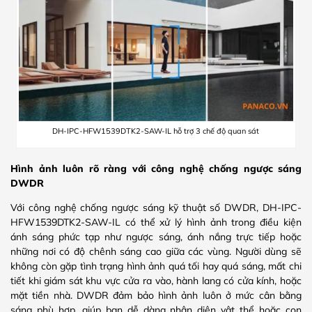
DH-IPC-HFW1539DTK2-SAW-IL hỗ trợ 3 chế độ quan sát
Hình ảnh luôn rõ ràng với công nghệ chống ngược sáng
DWDR
Với công nghệ chống ngược sáng kỹ thuật số DWDR, DH-IPC-
HFW1539DTK2-SAW-IL có thể xử lý hình ảnh trong điều kiện
ánh sáng phức tạp như ngược sáng, ánh nắng trực tiếp hoặc
những nơi có độ chênh sáng cao giữa các vùng. Người dùng sẽ
không còn gặp tình trạng hình ảnh quá tối hay quá sáng, mất chi
tiết khi giám sát khu vực cửa ra vào, hành lang có cửa kính, hoặc
mặt tiền nhà. DWDR đảm bảo hình ảnh luôn ở mức cân bằng
sáng phù hợp, giúp bạn dễ dàng nhận diện vật thể hoặc con