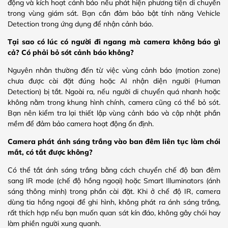
động và kích hoạt cảnh báo nếu phát hiện phương tiện di chuyển
trong vùng giám sát. Bạn cần đảm bảo bật tính năng Vehicle
Detection trong ứng dụng để nhận cảnh báo.
Tại sao có lúc có người đi ngang mà camera không báo gì
cả? Có phải bỏ sót cảnh báo không?
Nguyên nhân thường đến từ việc vùng cảnh báo (motion zone)
chưa được cài đặt đúng hoặc AI nhận diện người (Human
Detection) bị tắt. Ngoài ra, nếu người di chuyển quá nhanh hoặc
không nằm trong khung hình chính, camera cũng có thể bỏ sót.
Bạn nên kiểm tra lại thiết lập vùng cảnh báo và cập nhật phần
mềm để đảm bảo camera hoạt động ổn định.
Camera phát ánh sáng trắng vào ban đêm liên tục làm chói
mắt, có tắt được không?
Có thể tắt ánh sáng trắng bằng cách chuyển chế độ ban đêm
sang IR mode (chế độ hồng ngoại) hoặc Smart Illuminators (ánh
sáng thông minh) trong phần cài đặt. Khi ở chế độ IR, camera
dùng tia hồng ngoại để ghi hình, không phát ra ánh sáng trắng,
rất thích hợp nếu bạn muốn quan sát kín đáo, không gây chói hay
làm phiền người xung quanh.