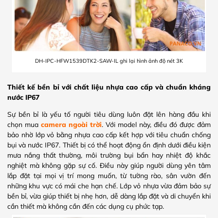
DH-IPC-HFW1539DTK2-SAW-IL ghi lại hình ảnh độ nét 3K
Thiết kế bền bỉ với chất liệu nhựa cao cấp và chuẩn kháng
nước IP67
Sự bền bỉ là yếu tố người tiêu dùng luôn đặt lên hàng đầu khi
chọn mu
a
camera ngoài trời
. Với mod
el này, điều đó được đảm
bảo nhờ lớp vỏ bằng nhựa cao cấp kết hợp với tiêu chuẩn chống
bụi và nước IP67. Thiết bị có thể hoạt động ổn định dưới điều kiện
mưa nắng thất thường, môi trường bụi bẩn hay nhiệt độ khắc
nghiệt mà không gặp sự cố. Điều này giúp người dùng yên tâm
lắp đặt tại mọi vị trí mong muốn, từ tường rào, sân vườn đến
những khu vực có mái che hạn chế. Lớp vỏ nhựa vừa đảm bảo sự
bền bỉ, vừa giúp thiết bị nhẹ hơn, dễ dàng lắp đặt và di chuyển khi
cần thiết mà không cần đến các dụng cụ phức tạp.