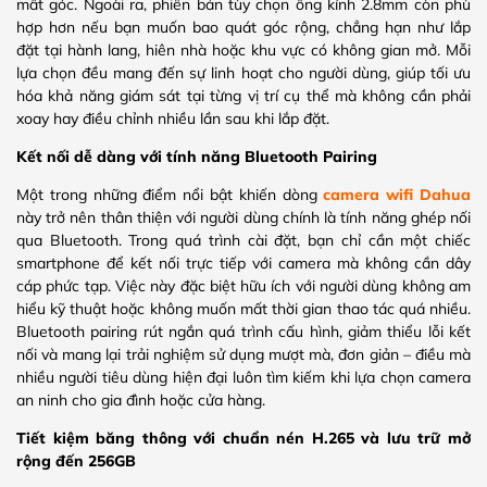
mất góc. Ngoài ra, phiên bản tùy chọn ống kính 2.8mm còn phù
hợp hơn nếu bạn muốn bao quát góc rộng, chẳng hạn như lắp
đặt tại hành lang, hiên nhà hoặc khu vực có không gian mở. Mỗi
lựa chọn đều mang đến sự linh hoạt cho người dùng, giúp tối ưu
hóa khả năng giám sát tại từng vị trí cụ thể mà không cần phải
xoay hay điều chỉnh nhiều lần sau khi lắp đặt.
Kết nối dễ dàng với tính năng Bluetooth Pairing
Một trong những điểm nổi bật khiến dòng
camera wifi Dahua
này trở nên thân thiện với người dùng chính là tính năng ghép nối
qua Bluetooth. Trong quá trình cài đặt, bạn chỉ cần một chiếc
smartphone để kết nối trực tiếp với camera mà không cần dây
cáp phức tạp. Việc này đặc biệt hữu ích với người dùng không am
hiểu kỹ thuật hoặc không muốn mất thời gian thao tác quá nhiều.
Bluetooth pairing rút ngắn quá trình cấu hình, giảm thiểu lỗi kết
nối và mang lại trải nghiệm sử dụng mượt mà, đơn giản – điều mà
nhiều người tiêu dùng hiện đại luôn tìm kiếm khi lựa chọn camera
an ninh cho gia đình hoặc cửa hàng.
Tiết kiệm băng thông với chuẩn nén H.265 và lưu trữ mở
rộng đến 256GB