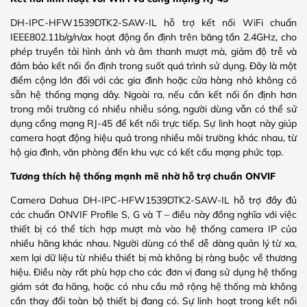
DH-IPC-HFW1539DTK2-SAW-IL hỗ trợ kết nối WiFi chuẩn
IEEE802.11b/g/n/ax hoạt động ổn định trên băng tần 2.4GHz, cho
phép truyền tải hình ảnh và âm thanh mượt mà, giảm độ trễ và
đảm bảo kết nối ổn định trong suốt quá trình sử dụng. Đây là một
điểm cộng lớn đối với các gia đình hoặc cửa hàng nhỏ không có
sẵn hệ thống mạng dây. Ngoài ra, nếu cần kết nối ổn định hơn
trong môi trường có nhiều nhiễu sóng, người dùng vẫn có thể sử
dụng cổng mạng RJ-45 để kết nối trực tiếp. Sự linh hoạt này giúp
camera hoạt động hiệu quả trong nhiều môi trường khác nhau, từ
hộ gia đình, văn phòng đến khu vực có kết cấu mạng phức tạp.
Tương thích hệ thống mạnh mẽ nhờ hỗ trợ chuẩn ONVIF
Camera Dahua DH-IPC-HFW1539DTK2-SAW-IL hỗ trợ đầy đủ
các chuẩn ONVIF Profile S, G và T – điều này đồng nghĩa với việc
thiết bị có thể tích hợp mượt mà vào hệ thống camera IP của
nhiều hãng khác nhau. Người dùng có thể dễ dàng quản lý từ xa,
xem lại dữ liệu từ nhiều thiết bị mà không bị ràng buộc về thương
hiệu. Điều này rất phù hợp cho các đơn vị đang sử dụng hệ thống
giám sát đa hãng, hoặc có nhu cầu mở rộng hệ thống mà không
cần thay đổi toàn bộ thiết bị đang có. Sự linh hoạt trong kết nối