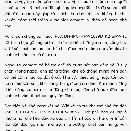
gian, vì vậy bạn nên gắn camera ở vị trí cao hơn tầm nhìn người
khoảng 2,5 – 3 mét, có độ nghiêng khoảng 30 – 45 độ so với mặt
đất. Cách gắn này giúp hình ảnh thu được rõ nét, không bị che
khuất, đồng thời tránh được việc camera bị tháo gỡ hoặc phá
hoại.
Với chuẩn chống bụi nước IP67, DH-IPC-HFW1539DTK2-SAW-IL
rất thích hợp gắn ngoài trời như mái hiên, tường rào, trụ cổng hay
vị trí sát mái che, nơi có thể chịu được mưa nắng mà vẫn duy trì
hình ảnh sắc nét và ổn định.
Ngoài ra, camera có hỗ trợ chế độ quan sát ban đêm với 3 tùy
chọn (hồng ngoại, ánh sáng trắng, chế độ thông minh) nên bạn
có thể cân nhắc lắp đặt ở các khu vực thiếu sáng hoặc tối hoàn
toàn như sân sau, kho hàng, bãi giữ xe ban đêm. Khi môi trường
thiếu sáng, camera sẽ tự động kích hoạt đèn phù hợp, đảm bảo
hình ảnh vẫn rõ nét cả ngày lẫn đêm.
Đặc biệt, với khả năng kết nối Wifi và hỗ trợ khe thẻ nhớ lên đến
256GB, DH-IPC-HFW1539DTK2-SAW-IL rất phù hợp để lắp ở
những nơi khó kéo dây, xa đầu ghi hình, hoặc ở những vị trí cần
lắp đặt độc lập như nhà trọ, nhà xưởng, ki-ốt bán hàng, văn
phòng nhỏ.