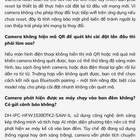
reset lại thiết bị để thực hiện cài đặt lại từ đầu với mạng mới. Vì
camera không cho phép thay đổi trực tiếp wifi trên ứng dụng nếu
chưa reset, đây là tính năng bảo mật phổ biến để tránh người lạ
can thiệp trái phép khi mạng bị thay đổi.
Camera không hiện mã QR để quét khi cài đặt lần đầu thì
phải làm sao?
Nếu màn hình điện thoại không hiển thị mã QR hoặc mã quá mờ
khiến camera không quét được, bạn có thể thử tăng độ sáng màn
hình, lau sạch ống kính camera, hoặc đưa điện thoại lại gần rồi lùi
dần ra từ từ. Trường hợp vẫn không quét được, bạn có thể chọn
cách kết nối qua Bluetooth pairing – một tính năng đặc biệt của
model này, cho phép cài đặt nhanh không cần quét mã.
Camera phát hiện được xe máy chạy vào ban đêm không?
Có gửi cảnh báo không?
DH-IPC-HFW1539DTK2-SAW-IL sử dụng công nghệ ánh sáng
kép thông minh và tích hợp AI nhận diện phương tiện nên có thể
phát hiện xe máy kể cả vào ban đêm. Tùy chế độ đang sử dụng
(hồng ngoại hay ánh sáng trắng), camera vẫn phân tích chuyển