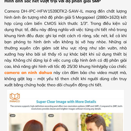
Hình ảnh sắc nét vượt trội với độ phân giải 5MP
Camera DH-IPC-HFW1539DTK2-SAW-IL mang đến chất lượng
hình ảnh ấn tượng nhờ độ phân giải 5 Megapixel (2880×1620) kết
hợp cùng cảm biến CMOS kích thước 1/3″. Trong điều kiện sử
dụng thực tế, điều này đồng nghĩa với việc từng chi tiết nhỏ trong
khung hình đều được ghi lại một cách rõ ràng, sắc nét, kể cả khi
bạn phóng to hình ảnh vẫn không bị vỡ hay nhòe. Những ai
thường xuyên cần giám sát khu vực rộng như sân vườn, nhà
xưởng hay kho bãi sẽ thấy rõ sự khác biệt khi sử dụng thiết bị
này. Không chỉ dừng lại ở việc cung cấp hình ảnh có độ phân giải
cao, khả năng ghi hình với tốc độ 25/30 khung hình/giây của chiếc
camera an ninh dahua
này còn đảm bảo cho video mượt mà,
không giật lag – một yếu tố then chốt khi người dùng cần truy
xuất bằng chứng hoặc theo dõi chuyển động chi tiết.