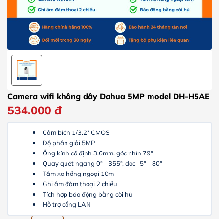
Camera wifi không dây Dahua 5MP model DH-H5AE
534.000
đ
Cảm biến 1/3.2″ CMOS
Độ phân giải 5MP
Ống kính cố định 3.6mm, góc nhìn 79°
Quay quét ngang 0° - 355°, dọc -5° - 80°
Tầm xa hồng ngoại 10m
Ghi âm đàm thoại 2 chiều
Tích hợp báo động bằng còi hú
Hỗ trợ cổng LAN