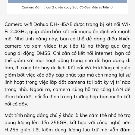
Camera đàm thoại 2 chiều xoay 360 độ đem đến sự tiện lợi
Camera wifi Dahua DH-H5AE được trang bị kết nối Wi-
Fi 2.4GHz, giúp đảm bảo kết nối mạng ổn định và mạnh
mẽ. Nhờ tính năng này, bạn có thể dễ dàng điều khiển
camera và xem video trực tiếp từ xa thông qua ứng
dụng di động DMSS. Chỉ cần có kết nối internet, bạn có
thể giám sát mọi hoạt động trong nhà dù bạn đang đi
làm, đi công tác hay du lịch. Kết nối Wi-Fi không chỉ giúp
giảm bớt việc kéo dây cáp phức tạp mà còn mang lại sự
linh hoạt trong việc lắp đặt camera tại bất kỳ vị trí nào
trong nhà. Ngoài ra, camera cũng hỗ trợ cổng LAN để
đảm bảo kết nối ổn định trong trường hợp bạn muốn kết
nối có dây.
Một tính năng đáng chú ý khác là khe cắm thẻ nhớ hỗ trợ
dung lượng lên đến 256GB, kết hợp với công nghệ nén
H.265 giúp tiết kiệm dung lượng lưu trữ mà vẫn đảm