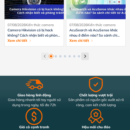
07/08/2026
Kiến thức camera
07/08/2026
Kiến thức camera
Camera Hikvision có bị hack
AcuSearch và AcuSense khác
không? Cách nhận biết và phòng
nhau ở điểm nào? So sánh chi
tránh hiệu quả
Xem chi tiết
tiết từ A-Z
Xem chi tiết
Giao hàng linh động
Chất lượng vượt trội
Giao hàng nhanh tới tay người sử
Sản phẩm có nguồn gốc xuất xứ rõ
dụng trong ngày, tối đa 72h
ràng, cam kết chất lượng
Giá cả cạnh tranh
Hậu mãi chu đáo