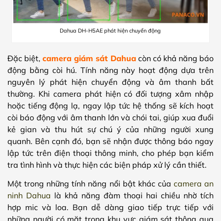
Dahua DH-H5AE phát hiện chuyển động
Đặc biệt,
camera giám sát Dahua
còn có khả năng báo
động bằng còi hú. Tính năng này hoạt động dựa trên
nguyên lý phát hiện chuyển động và âm thanh bất
thường. Khi camera phát hiện có đối tượng xâm nhập
hoặc tiếng động lạ, ngay lập tức hệ thống sẽ kích hoạt
còi báo động với âm thanh lớn và chói tai, giúp xua đuổi
kẻ gian và thu hút sự chú ý của những người xung
quanh. Bên cạnh đó, bạn sẽ nhận được thông báo ngay
lập tức trên điện thoại thông minh, cho phép bạn kiểm
tra tình hình và thực hiện các biện pháp xử lý cần thiết.
Một trong những tính năng nổi bật khác của
camera an
ninh Dahua
là khả năng đàm thoại hai chiều nhờ tích
hợp mic và loa. Bạn dễ dàng giao tiếp trực tiếp với
những người có mặt trong khu vực giám sát thông qua