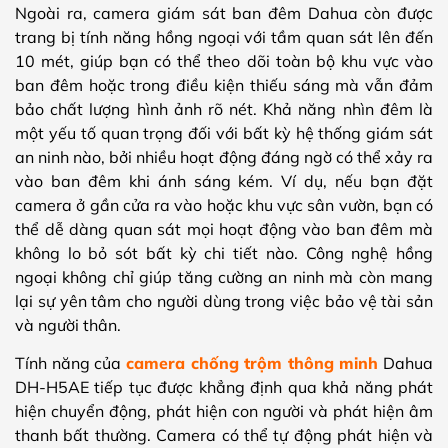
Ngoài ra, camera giám sát ban đêm Dahua còn được
trang bị tính năng hồng ngoại với tầm quan sát lên đến
10 mét, giúp bạn có thể theo dõi toàn bộ khu vực vào
ban đêm hoặc trong điều kiện thiếu sáng mà vẫn đảm
bảo chất lượng hình ảnh rõ nét. Khả năng nhìn đêm là
một yếu tố quan trọng đối với bất kỳ hệ thống giám sát
an ninh nào, bởi nhiều hoạt động đáng ngờ có thể xảy ra
vào ban đêm khi ánh sáng kém. Ví dụ, nếu bạn đặt
camera ở gần cửa ra vào hoặc khu vực sân vườn, bạn có
thể dễ dàng quan sát mọi hoạt động vào ban đêm mà
không lo bỏ sót bất kỳ chi tiết nào. Công nghệ hồng
ngoại không chỉ giúp tăng cường an ninh mà còn mang
lại sự yên tâm cho người dùng trong việc bảo vệ tài sản
và người thân.
Tính năng của
camera chống trộm thông minh
Dahua
DH-H5AE tiếp tục được khẳng định qua khả năng phát
hiện chuyển động, phát hiện con người và phát hiện âm
thanh bất thường. Camera có thể tự động phát hiện và