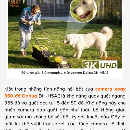
Độ phân giải 5.0 megapixel trên camera Dahua DH-H5AE
Một trong những tính năng nổi bật của
camera xoay
360 độ Dahua
DH-H5AE là khả năng quay quét ngang
355 độ và quét dọc từ -5 đến 80 độ. Khả năng này cho
phép camera bao quát gần như toàn bộ không gian
giám sát mà không bỏ sót bất kỳ góc khuất nào. Đây là
một lợi thế vượt trội so với các dòng camera cố định