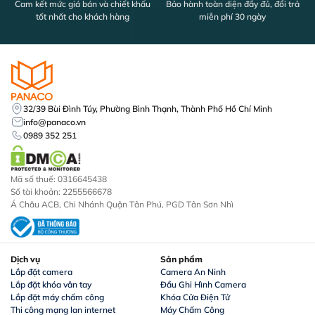
Cam kết mức giá bán và chiết khấu
Bảo hành toàn diện đầy đủ, đổi trả
tốt nhất cho khách hàng
miễn phí 30 ngày
32/39 Bùi Đình Túy, Phường Bình Thạnh, Thành Phố Hồ Chí Minh
info@panaco.vn
0989 352 251
Mã số thuế: 0316645438
Số tài khoản: 2255566678
Á Châu ACB, Chi Nhánh Quận Tân Phú, PGD Tân Sơn Nhì
Dịch vụ
Sản phẩm
Lắp đặt camera
Camera An Ninh
Lắp đặt khóa vân tay
Đầu Ghi Hình Camera
Lắp đặt máy chấm công
Khóa Cửa Điện Tử
Thi công mạng lan internet
Máy Chấm Công