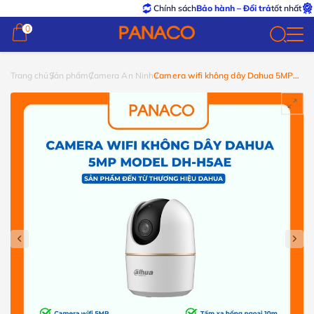
Chính sách
Bảo hành – Đổi trả
tốt nhất
Sản ph
0
0
Trang chủ
Sản phẩm
Camera An Ninh
Camera wifi không dây Dahua 5MP
model DH-H5AE