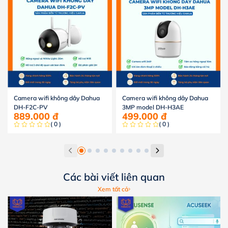
Camera wifi không dây Dahua
Camera wifi không dây Dahua
DH-F2C-PV
3MP model DH-H3AE
889.000
đ
499.000
đ
( 0 )
( 0 )
Các bài viết liên quan
Xem tất cả