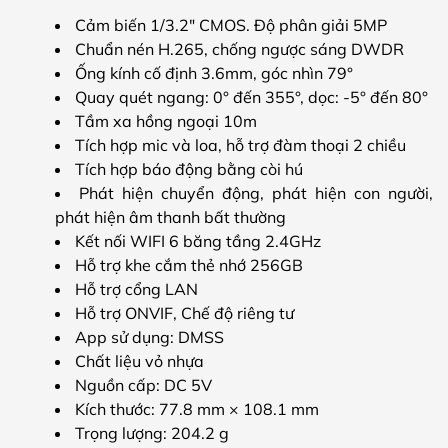
Cảm biến 1/3.2″ CMOS. Độ phân giải 5MP
Chuẩn nén H.265, chống ngược sáng DWDR
Ống kính cố định 3.6mm, góc nhìn 79°
Quay quét ngang: 0° đến 355°, dọc: -5° đến 80°
Tầm xa hồng ngoại 10m
Tích hợp mic và loa, hỗ trợ đàm thoại 2 chiều
Tích hợp báo động bằng còi hú
Phát hiện chuyển động, phát hiện con người,
phát hiện âm thanh bất thường
Kết nối WIFI 6 băng tầng 2.4GHz
Hỗ trợ khe cắm thẻ nhớ 256GB
Hỗ trợ cổng LAN
Hỗ trợ ONVIF, Chế độ riêng tư
App sử dụng: DMSS
Chất liệu vỏ nhựa
Nguồn cấp: DC 5V
Kích thước: 77.8 mm × 108.1 mm
Trọng lượng: 204.2 g