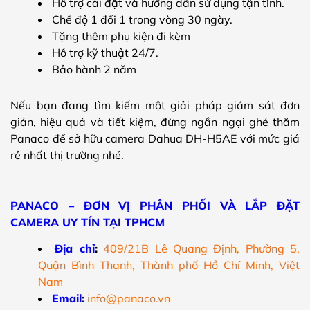
Hỗ trợ cài đặt và hướng dẫn sử dụng tận tình.
Chế độ 1 đổi 1 trong vòng 30 ngày.
Tặng thêm phụ kiện đi kèm
Hỗ trợ kỹ thuật 24/7.
Bảo hành 2 năm
Nếu bạn đang tìm kiếm một giải pháp giám sát đơn
giản, hiệu quả và tiết kiệm, đừng ngần ngại ghé thăm
Panaco để sở hữu camera Dahua DH-H5AE với mức giá
rẻ nhất thị trường nhé.
PANACO – ĐƠN VỊ PHÂN PHỐI VÀ LẮP ĐẶT
CAMERA UY TÍN TẠI TPHCM
Địa chỉ
:
409/21B Lê Quang Định, Phường 5,
Quận Bình Thạnh, Thành phố Hồ Chí Minh, Việt
Nam
Email:
info@panaco.vn