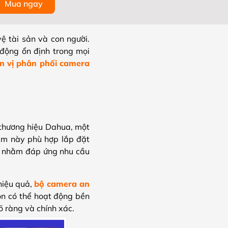
Mua ngay
ệ tài sản và con người.
động ổn định trong mọi
n vị phân phối camera
thương hiệu Dahua, một
ẩm này phù hợp lắp đặt
g nhằm đáp ứng nhu cầu
hiệu quả,
bộ camera an
òn có thể hoạt động bền
rõ ràng và chính xác.