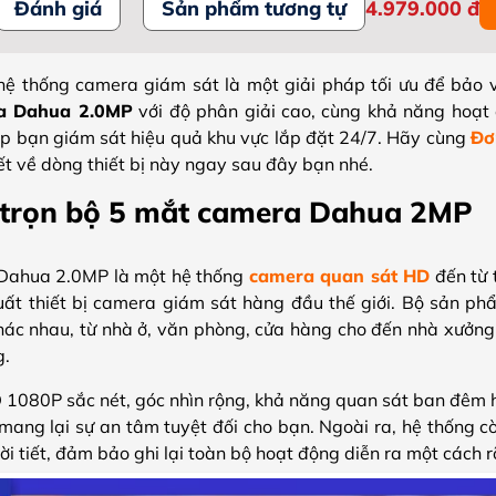
Đánh giá
Sản phẩm tương tự
4.979.000
đ
 hệ thống camera giám sát là một giải pháp tối ưu để bảo v
a Dahua 2.0MP
với độ phân giải cao, cùng khả năng hoạt 
giúp bạn giám sát hiệu quả khu vực lắp đặt 24/7. Hãy cùng
Đơ
iết về dòng thiết bị này ngay sau đây bạn nhé.
 trọn bộ 5 mắt camera Dahua 2MP
Dahua 2.0MP là một hệ thống
camera quan sát HD
đến từ 
ất thiết bị camera giám sát hàng đầu thế giới. Bộ sản ph
hác nhau, từ nhà ở, văn phòng, cửa hàng cho đến nhà xưởn
g.
HD 1080P sắc nét, góc nhìn rộng, khả năng quan sát ban đêm 
ang lại sự an tâm tuyệt đối cho bạn. Ngoài ra, hệ thống c
hời tiết, đảm bảo ghi lại toàn bộ hoạt động diễn ra một cách 