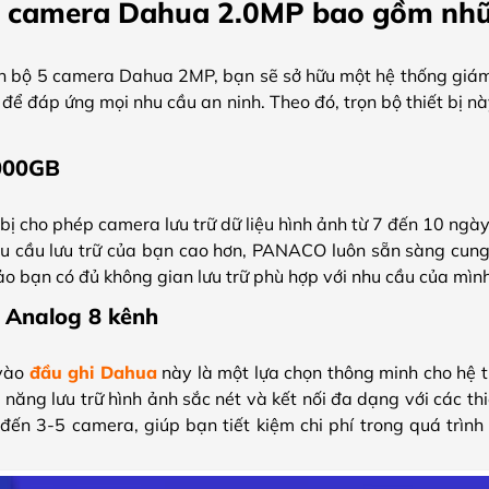
t camera Dahua 2.0MP bao gồm nhữ
rọn bộ 5 camera Dahua 2MP, bạn sẽ sở hữu một hệ thống giám
ết để đáp ứng mọi nhu cầu an ninh. Theo đó, trọn bộ thiết bị 
000GB
bị cho phép camera lưu trữ dữ liệu hình ảnh từ 7 đến 10 ngà
 nhu cầu lưu trữ của bạn cao hơn, PANACO luôn sẵn sàng cun
o bạn có đủ không gian lưu trữ phù hợp với nhu cầu của mình
 Analog 8 kênh
 vào
đầu ghi
Dahua
này là một lựa chọn thông minh cho hệ 
năng lưu trữ hình ảnh sắc nét và kết nối đa dạng với các thi
 đến 3-5 camera, giúp bạn tiết kiệm chi phí trong quá trìn