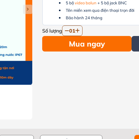
5 bộ
video balun
+ 5 bộ jack BNC
Tên miền xem qua điện thoại trọn đời
Bảo hành 24 tháng
Số lượng
01
Mua ngay