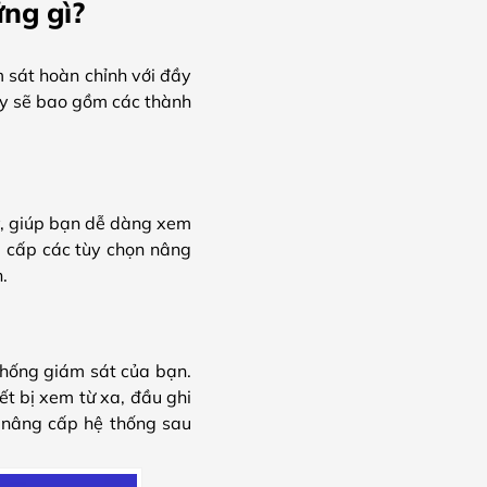
ng gì?
 sát hoàn chỉnh với đầy
này sẽ bao gồm các thành
y, giúp bạn dễ dàng xem
g cấp các tùy chọn nâng
.
thống giám sát của bạn.
ết bị xem từ xa, đầu ghi
h nâng cấp hệ thống sau