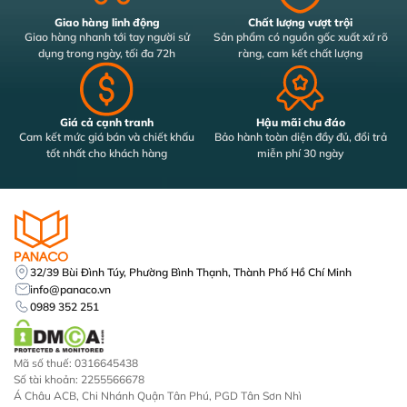
Giao hàng linh động
Chất lượng vượt trội
Giao hàng nhanh tới tay người sử
Sản phẩm có nguồn gốc xuất xứ rõ
dụng trong ngày, tối đa 72h
ràng, cam kết chất lượng
Giá cả cạnh tranh
Hậu mãi chu đáo
Cam kết mức giá bán và chiết khấu
Bảo hành toàn diện đầy đủ, đổi trả
tốt nhất cho khách hàng
miễn phí 30 ngày
32/39 Bùi Đình Túy, Phường Bình Thạnh, Thành Phố Hồ Chí Minh
info@panaco.vn
0989 352 251
Mã số thuế: 0316645438
Số tài khoản: 2255566678
Á Châu ACB, Chi Nhánh Quận Tân Phú, PGD Tân Sơn Nhì