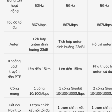
Băng tần
hoạt
5GHz
5GHz
5GHz
động
Tốc độ tối
867Mbps
867Mbps
867Mbps
đa
Tích hợp
Tích hợp anten
Anten
anten định
Hỗ trợ anten
định hướng 23dBi
hướng 23dBi
Khoảng
cách
Phụ thuộc l
Lên đến 15km
Lên đến 15km
truyền
anten sử d
dẫn PTP
Cổng
1 cổng
1 cổng Gigabit
2 cổng Giga
mạng
10/100Mbps
10/100/1000Mbps
10/100/1000
Kết nối
1 trạm chính
1 trạm chính kết
1 trạm chính
Point to
kết nối tối đa