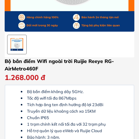
Bộ bắn điểm Wifi ngoài trời Ruijie Reeye RG-
AirMetro460F
1.268.000
đ
Bộ bắn điểm không dây 5GHz.
Tốc độ wifi tối đa 867Mbps
Tích hợp ăng ten định hướng độ lợi 23dBi
Truyền dữ liệu khoảng cách xa 15KM
Chuẩn IP65
1 trạm chính kết nối tối đa với 32 trạm phụ
Hỗ trợ quản lý qua eWeb và Ruijie Cloud
Bảo hành: 3 năm.