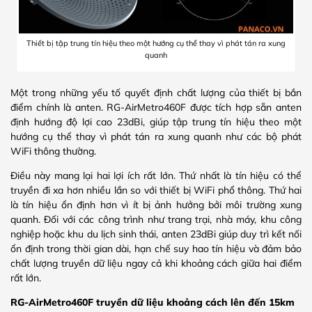
Thiết bị tập trung tín hiệu theo một hướng cụ thể thay vì phát tán ra xung
quanh
Một trong những yếu tố quyết định chất lượng của thiết bị bắn
điểm chính là anten. RG-AirMetro460F được tích hợp sẵn anten
định hướng độ lợi cao 23dBi, giúp tập trung tín hiệu theo một
hướng cụ thể thay vì phát tán ra xung quanh như các bộ phát
WiFi thông thường.
Điều này mang lại hai lợi ích rất lớn. Thứ nhất là tín hiệu có thể
truyền đi xa hơn nhiều lần so với thiết bị WiFi phổ thông. Thứ hai
là tín hiệu ổn định hơn vì ít bị ảnh hưởng bởi môi trường xung
quanh. Đối với các công trình như trang trại, nhà máy, khu công
nghiệp hoặc khu du lịch sinh thái, anten 23dBi giúp duy trì kết nối
ổn định trong thời gian dài, hạn chế suy hao tín hiệu và đảm bảo
chất lượng truyền dữ liệu ngay cả khi khoảng cách giữa hai điểm
rất lớn.
RG-AirMetro460F truyền dữ liệu khoảng cách lên đến 15km