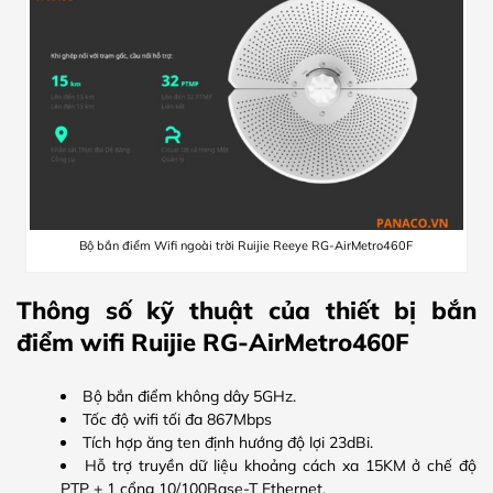
Bộ bắn điểm Wifi ngoài trời Ruijie Reeye RG-AirMetro460F
Thông số kỹ thuật của thiết bị bắn
điểm wifi Ruijie RG-AirMetro460F
Bộ bắn điểm không dây 5GHz.
Tốc độ wifi tối đa 867Mbps
Tích hợp ăng ten định hướng độ lợi 23dBi.
Hỗ trợ truyền dữ liệu khoảng cách xa 15KM ở chế độ
PTP + 1 cổng 10/100Base-T Ethernet.