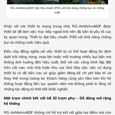
RG-AirMetro460F đạt tiêu chuẩn IP65 với khả năng chống bụi và chống
nước
Khác với các thiết bị mạng trong nhà, RG-AirMetro460F được
thiết kế để làm việc trực tiếp ngoài trời nên độ bền là yếu tố cực
kỳ quan trọng. Thiết bị đạt tiêu chuẩn IP65 với khả năng chống
bụi và chống nước hiệu quả.
Điều này đồng nghĩa với việc thiết bị có thể hoạt động ổn định
dưới trời nắng nóng, mưa lớn hoặc môi trường nhiều bụi bẩn mà
không ảnh hưởng đến hiệu suất. Đối với các công trình lắp đặt
trên cột cao, mái nhà hoặc khu vực khó tiếp cận, việc sử dụng
thiết bị có độ bền cao sẽ giúp giảm đáng kể chi phí bảo trì và
thay thế trong tương lai. Khách hàng cũng yên tâm hơn khi hệ
thống hoạt động liên tục quanh năm mà không phải lo lắng về
những tác động từ thời tiết khắc nghiệt.
Một trạm chính kết nối tới 32 trạm phụ – Dễ dàng mở rộng
hệ thống
RG-AirMetro460F không chỉ hỗ trợ kết nối giữa hai điểm mà còn