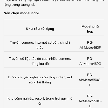
rộng trong tương lai.
Nên chọn model nào?
Model phù
Nhu cầu sử dụng
hợp
Truyền camera, Internet cơ bản, chi phí
RG-
thấp
AirMetro460F
Truyền dữ liệu tốc độ cao, nhiều camera,
RG-
dùng lâu dài
AirMetro460G
RG-
Dự án chuyên nghiệp, cần thay anten, mở
AirMetro550G-
rộng hệ thống
B
RG-
Khu công nghiệp, resort, trang trại quy mô
AirMetro550G-
lớn
B