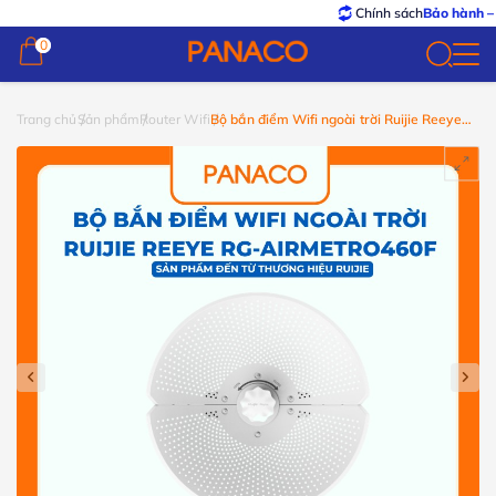
Chính sách
Bảo hành – Đổi trả
t
0
0
Trang chủ
Sản phẩm
Router Wifi
Bộ bắn điểm Wifi ngoài trời Ruijie Reeye
RG-AirMetro460F