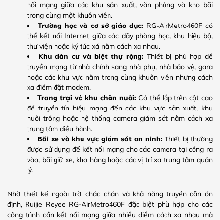
nối mạng giữa các khu sản xuất, văn phòng và kho bãi
trong cùng một khuôn viên.
Trường học và cơ sở giáo dục:
RG-AirMetro460F có
thể kết nối Internet giữa các dãy phòng học, khu hiệu bộ,
thư viện hoặc ký túc xá nằm cách xa nhau.
Khu dân cư và biệt thự rộng:
Thiết bị phù hợp để
truyền mạng từ nhà chính sang nhà phụ, nhà bảo vệ, gara
hoặc các khu vực nằm trong cùng khuôn viên nhưng cách
xa điểm đặt modem.
Trang trại và khu chăn nuôi:
Có thể lắp trên cột cao
để truyền tín hiệu mạng đến các khu vực sản xuất, khu
nuôi trồng hoặc hệ thống camera giám sát nằm cách xa
trung tâm điều hành.
Bãi xe và khu vực giám sát an ninh:
Thiết bị thường
được sử dụng để kết nối mạng cho các camera tại cổng ra
vào, bãi giữ xe, kho hàng hoặc các vị trí xa trung tâm quản
lý.
Nhờ thiết kế ngoài trời chắc chắn và khả năng truyền dẫn ổn
định, Ruijie Reyee RG-AirMetro460F đặc biệt phù hợp cho các
công trình cần kết nối mạng giữa nhiều điểm cách xa nhau mà