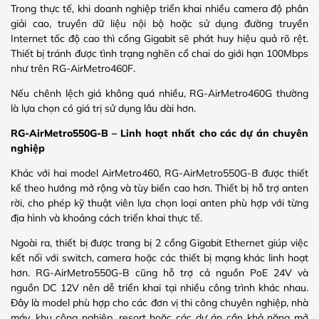
Trong thực tế, khi doanh nghiệp triển khai nhiều camera độ phân
giải cao, truyền dữ liệu nội bộ hoặc sử dụng đường truyền
Internet tốc độ cao thì cổng Gigabit sẽ phát huy hiệu quả rõ rệt.
Thiết bị tránh được tình trạng nghẽn cổ chai do giới hạn 100Mbps
như trên RG-AirMetro460F.
Nếu chênh lệch giá không quá nhiều, RG-AirMetro460G thường
là lựa chọn có giá trị sử dụng lâu dài hơn.
RG-AirMetro550G-B – Linh hoạt nhất cho các dự án chuyên
nghiệp
Khác với hai model AirMetro460, RG-AirMetro550G-B được thiết
kế theo hướng mở rộng và tùy biến cao hơn. Thiết bị hỗ trợ anten
rời, cho phép kỹ thuật viên lựa chọn loại anten phù hợp với từng
địa hình và khoảng cách triển khai thực tế.
Ngoài ra, thiết bị được trang bị 2 cổng Gigabit Ethernet giúp việc
kết nối với switch, camera hoặc các thiết bị mạng khác linh hoạt
hơn. RG-AirMetro550G-B cũng hỗ trợ cả nguồn PoE 24V và
nguồn DC 12V nên dễ triển khai tại nhiều công trình khác nhau.
Đây là model phù hợp cho các đơn vị thi công chuyên nghiệp, nhà
máy, khu công nghiệp, resort hoặc các dự án cần khả năng mở