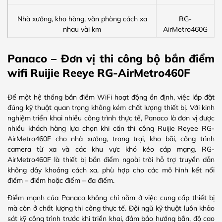
Nhà xưởng, kho hàng, văn phòng cách xa
RG-
nhau vài km
AirMetro460G
Panaco – Đơn vị thi công bộ bắn điểm
wifi Ruijie Reeye RG-AirMetro460F
Để một hệ thống bắn điểm WiFi hoạt động ổn định, việc lắp đặt
đúng kỹ thuật quan trọng không kém chất lượng thiết bị. Với kinh
nghiệm triển khai nhiều công trình thực tế, Panaco là đơn vị được
nhiều khách hàng lựa chọn khi cần thi công Ruijie Reyee RG-
AirMetro460F cho nhà xưởng, trang trại, kho bãi, công trình
camera từ xa và các khu vực khó kéo cáp mạng. RG-
AirMetro460F là thiết bị bắn điểm ngoài trời hỗ trợ truyền dẫn
không dây khoảng cách xa, phù hợp cho các mô hình kết nối
điểm – điểm hoặc điểm – đa điểm.
Điểm mạnh của Panaco không chỉ nằm ở việc cung cấp thiết bị
mà còn ở chất lượng thi công thực tế. Đội ngũ kỹ thuật luôn khảo
sát kỹ công trình trước khi triển khai, đảm bảo hướng bắn, độ cao