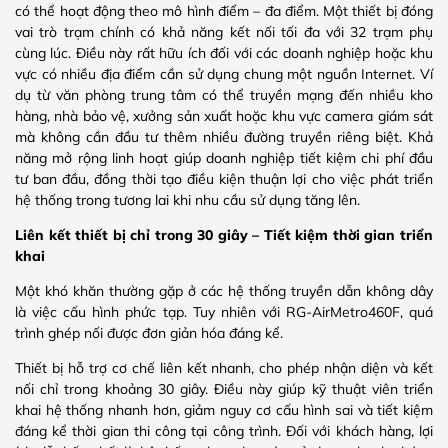
có thể hoạt động theo mô hình điểm – đa điểm. Một thiết bị đóng
vai trò trạm chính có khả năng kết nối tối đa với 32 trạm phụ
cùng lúc. Điều này rất hữu ích đối với các doanh nghiệp hoặc khu
vực có nhiều địa điểm cần sử dụng chung một nguồn Internet. Ví
dụ từ văn phòng trung tâm có thể truyền mạng đến nhiều kho
hàng, nhà bảo vệ, xưởng sản xuất hoặc khu vực camera giám sát
mà không cần đầu tư thêm nhiều đường truyền riêng biệt. Khả
năng mở rộng linh hoạt giúp doanh nghiệp tiết kiệm chi phí đầu
tư ban đầu, đồng thời tạo điều kiện thuận lợi cho việc phát triển
hệ thống trong tương lai khi nhu cầu sử dụng tăng lên.
Liên kết thiết bị chỉ trong 30 giây – Tiết kiệm thời gian triển
khai
Một khó khăn thường gặp ở các hệ thống truyền dẫn không dây
là việc cấu hình phức tạp. Tuy nhiên với RG-AirMetro460F, quá
trình ghép nối được đơn giản hóa đáng kể.
Thiết bị hỗ trợ cơ chế liên kết nhanh, cho phép nhận diện và kết
nối chỉ trong khoảng 30 giây. Điều này giúp kỹ thuật viên triển
khai hệ thống nhanh hơn, giảm nguy cơ cấu hình sai và tiết kiệm
đáng kể thời gian thi công tại công trình. Đối với khách hàng, lợi