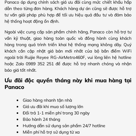
Panaco áp dụng chính sách giá ưu đãi cùng mức chiết khấu hấp
dẫn theo từng đơn hàng. Khách hàng dự án cũng sẽ được hỗ trợ
tư vấn giải pháp phù hợp để tối ưu hiệu quả đầu tư và đảm bảo
hệ thống hoạt động ổn định.
Ngoài việc cung cấp sản phẩm chính hãng, Panaco còn hỗ trợ tư
vấn kỹ thuật, giao hàng toàn quốc và đồng hành cùng khách
hàng trong quá trình triển khai hệ thống mạng không dây. Quý
khách cần cập nhật giá bán mới nhất của bộ bắn điểm WiFi
ngoài trời Ruijie Reyee RG-AirMetro460F, vui lòng liên hệ hotline
hoặc Zalo 0989 352 251 để được hỗ trợ nhanh chóng và nhận
báo giá tốt nhất.
Ưu đãi độc quyền tháng này khi mua hàng tại
Panaco
Giao hàng nhanh tận nhà
Giá ưu đãi khi mua số lượng lớn
Đổi trả 1-1 miễn phí trong 30 ngày
Bảo hành 24 tháng
Hướng dẫn sử dụng sản phẩm 24/7 hotline
Miễn phí hỗ trợ sử dụng từ xa