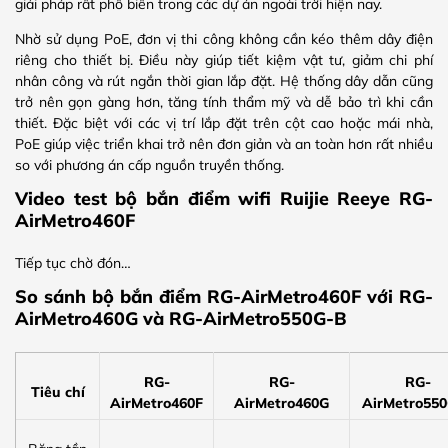
giải pháp rất phổ biến trong các dự án ngoài trời hiện nay.
Nhờ sử dụng PoE, đơn vị thi công không cần kéo thêm dây điện
riêng cho thiết bị. Điều này giúp tiết kiệm vật tư, giảm chi phí
nhân công và rút ngắn thời gian lắp đặt. Hệ thống dây dẫn cũng
trở nên gọn gàng hơn, tăng tính thẩm mỹ và dễ bảo trì khi cần
thiết. Đặc biệt với các vị trí lắp đặt trên cột cao hoặc mái nhà,
PoE giúp việc triển khai trở nên đơn giản và an toàn hơn rất nhiều
so với phương án cấp nguồn truyền thống.
Video test bộ bắn điểm wifi Ruijie Reeye RG-
AirMetro460F
Tiếp tục chờ đón…
So sánh bộ bắn điểm RG-AirMetro460F với RG-
AirMetro460G và RG-AirMetro550G-B
RG-
RG-
RG-
Tiêu chí
AirMetro460F
AirMetro460G
AirMetro55