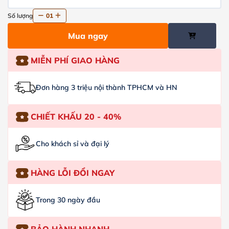
Số lượng
01
Mua ngay
MIỄN PHÍ GIAO HÀNG
Đơn hàng 3 triệu nội thành TPHCM và HN
CHIẾT KHẤU 20 - 40%
Cho khách sỉ và đại lý
HÀNG LỖI ĐỔI NGAY
Trong 30 ngày đầu
BẢO HÀNH NHANH