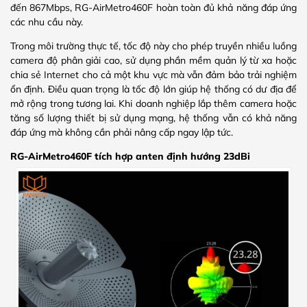
đến 867Mbps, RG-AirMetro460F hoàn toàn đủ khả năng đáp ứng
các nhu cầu này.
Trong môi trường thực tế, tốc độ này cho phép truyền nhiều luồng
camera độ phân giải cao, sử dụng phần mềm quản lý từ xa hoặc
chia sẻ Internet cho cả một khu vực mà vẫn đảm bảo trải nghiệm
ổn định. Điều quan trọng là tốc độ lớn giúp hệ thống có dư địa để
mở rộng trong tương lai. Khi doanh nghiệp lắp thêm camera hoặc
tăng số lượng thiết bị sử dụng mạng, hệ thống vẫn có khả năng
đáp ứng mà không cần phải nâng cấp ngay lập tức.
RG-AirMetro460F tích hợp anten định hướng 23dBi