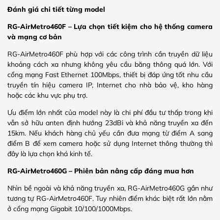
Đánh giá chi tiết từng model
RG-AirMetro460F – Lựa chọn tiết kiệm cho hệ thống camera
và mạng cơ bản
RG-AirMetro460F phù hợp với các công trình cần truyền dữ liệu
khoảng cách xa nhưng không yêu cầu băng thông quá lớn. Với
cổng mạng Fast Ethernet 100Mbps, thiết bị đáp ứng tốt nhu cầu
truyền tín hiệu camera IP, Internet cho nhà bảo vệ, kho hàng
hoặc các khu vực phụ trợ.
Ưu điểm lớn nhất của model này là chi phí đầu tư thấp trong khi
vẫn sở hữu anten định hướng 23dBi và khả năng truyền xa đến
15km. Nếu khách hàng chủ yếu cần đưa mạng từ điểm A sang
điểm B để xem camera hoặc sử dụng Internet thông thường thì
đây là lựa chọn khá kinh tế.
RG-AirMetro460G – Phiên bản nâng cấp đáng mua hơn
Nhìn bề ngoài và khả năng truyền xa, RG-AirMetro460G gần như
tương tự RG-AirMetro460F. Tuy nhiên điểm khác biệt rất lớn nằm
ở cổng mạng Gigabit 10/100/1000Mbps.