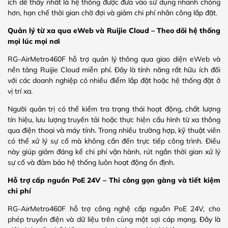
ích dễ thấy nhất là hệ thống được đưa vào sử dụng nhanh chóng
hơn, hạn chế thời gian chờ đợi và giảm chi phí nhân công lắp đặt.
Quản lý từ xa qua eWeb và Ruijie Cloud – Theo dõi hệ thống
mọi lúc mọi nơi
RG-AirMetro460F hỗ trợ quản lý thông qua giao diện eWeb và
nền tảng Ruijie Cloud miễn phí. Đây là tính năng rất hữu ích đối
với các doanh nghiệp có nhiều điểm lắp đặt hoặc hệ thống đặt ở
vị trí xa.
Người quản trị có thể kiểm tra trạng thái hoạt động, chất lượng
tín hiệu, lưu lượng truyền tải hoặc thực hiện cấu hình từ xa thông
qua điện thoại và máy tính. Trong nhiều trường hợp, kỹ thuật viên
có thể xử lý sự cố mà không cần đến trực tiếp công trình. Điều
này giúp giảm đáng kể chi phí vận hành, rút ngắn thời gian xử lý
sự cố và đảm bảo hệ thống luôn hoạt động ổn định.
Hỗ trợ cấp nguồn PoE 24V – Thi công gọn gàng và tiết kiệm
chi phí
RG-AirMetro460F hỗ trợ công nghệ cấp nguồn PoE 24V, cho
phép truyền điện và dữ liệu trên cùng một sợi cáp mạng. Đây là