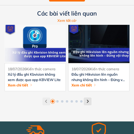
Các bài viết liên quan
Xem tất cả
18/07/2026
Kiến thức camera
18/07/2026
Kiến thức camera
Xử lý đầu ghi Kbvision không
Đầu ghi Hikvision lên nguồn
xem được qua app KBVIEW Lite
nhưng không lên hình – Đừng vội
Xem chi tiết
thay
Xem chi tiết