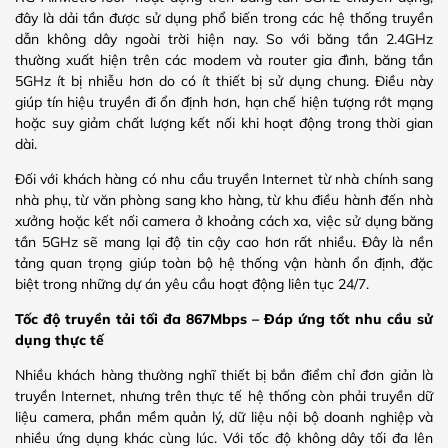
đây là dải tần được sử dụng phổ biến trong các hệ thống truyền
dẫn không dây ngoài trời hiện nay. So với băng tần 2.4GHz
thường xuất hiện trên các modem và router gia đình, băng tần
5GHz ít bị nhiễu hơn do có ít thiết bị sử dụng chung. Điều này
giúp tín hiệu truyền đi ổn định hơn, hạn chế hiện tượng rớt mạng
hoặc suy giảm chất lượng kết nối khi hoạt động trong thời gian
dài.
Đối với khách hàng có nhu cầu truyền Internet từ nhà chính sang
nhà phụ, từ văn phòng sang kho hàng, từ khu điều hành đến nhà
xưởng hoặc kết nối camera ở khoảng cách xa, việc sử dụng băng
tần 5GHz sẽ mang lại độ tin cậy cao hơn rất nhiều. Đây là nền
tảng quan trọng giúp toàn bộ hệ thống vận hành ổn định, đặc
biệt trong những dự án yêu cầu hoạt động liên tục 24/7.
Tốc độ truyền tải tối đa 867Mbps – Đáp ứng tốt nhu cầu sử
dụng thực tế
Nhiều khách hàng thường nghĩ thiết bị bắn điểm chỉ đơn giản là
truyền Internet, nhưng trên thực tế hệ thống còn phải truyền dữ
liệu camera, phần mềm quản lý, dữ liệu nội bộ doanh nghiệp và
nhiều ứng dụng khác cùng lúc. Với tốc độ không dây tối đa lên