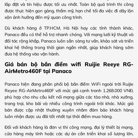
lắp đặt và tín hiệu được tối ưu nhất. Toàn bộ quá trình thi công
được thực hiện gọn gàng, thẩm mỹ, hạn chế tối đa việc đi dây lộn
xộn ảnh hưởng đến mỹ quan công trình.
Dù khách hàng ở TP.HCM, Hà Nội hay các tỉnh thành khác,
Panaco đều có thể hỗ trợ nhanh chóng. Với mạng lưới kỹ thuật và
đối tác rộng khắp, Panaco luôn sẵn sàng tư vấn, khảo sát và triển
khai hệ thống trong thời gian ngắn nhất, giúp khách hàng sớm
đưa hệ thống vào vận hành.
Giá bán bộ bắn điểm wifi Ruijie Reeye RG-
AirMetro460F tại Panaco
Panaco hiện đang phân phối bộ bắn điểm WiFi ngoài trời Ruijie
Reyee RG-AirMetro460F với mức giá cạnh tranh 1.268.000 VNĐ,
phù hợp cho nhu cầu kết nối mạng giữa các tòa nhà, nhà xưởng,
trang trại, kho bãi và nhiều công trình ngoài trời khác. Mức giá
bán được cập nhật thường xuyên nhằm đảm bảo khách hàng
luôn nhận được ưu đãi tốt nhất tại thời điểm mua hàng.
Đối với khách hàng là đơn vị thi công mạng, đại lý thiết bị mạng,
cửa hàng máy tính hoặc các dự án cần triển khai số lượng lớn,