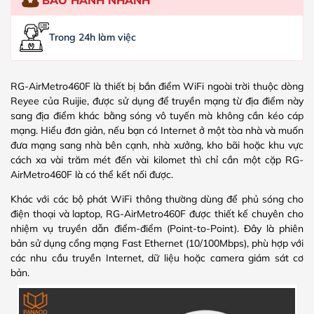
Trong 24h làm việc
RG-AirMetro460F là thiết bị bắn điểm WiFi ngoài trời thuộc dòng
Reyee của Ruijie, được sử dụng để truyền mạng từ địa điểm này
sang địa điểm khác bằng sóng vô tuyến mà không cần kéo cáp
mạng. Hiểu đơn giản, nếu bạn có Internet ở một tòa nhà và muốn
đưa mạng sang nhà bên cạnh, nhà xưởng, kho bãi hoặc khu vực
cách xa vài trăm mét đến vài kilomet thì chỉ cần một cặp RG-
AirMetro460F là có thể kết nối được.
Khác với các bộ phát WiFi thông thường dùng để phủ sóng cho
điện thoại và laptop, RG-AirMetro460F được thiết kế chuyên cho
nhiệm vụ truyền dẫn điểm-điểm (Point-to-Point). Đây là phiên
bản sử dụng cổng mạng Fast Ethernet (10/100Mbps), phù hợp với
các nhu cầu truyền Internet, dữ liệu hoặc camera giám sát cơ
bản.