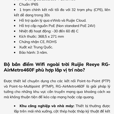
Chuẩn IP65
1 trạm chính kết nối tối đa với 32 trạm phụ (CPE), liên
kết dễ dang trong 30s
Hỗ trợ quản lý qua eWeb và Ruijie Cloud.
Hỗ trợ cấp nguồn PoE (Non standard PoE 24V)
Nhiệt độ hoạt động: -30 đến 60 độ C
Kích thước: 368,5 x 271 mm
Chứng nhận CE, ROHS
Xuất xứ: Trung Quốc.
Bảo hành: 3 năm.
Bộ bắn điểm Wifi ngoài trời Ruijie Reeye RG-
AirMetro460F phù hợp lắp vị trí nào?
Được thiết kế chuyên dụng cho các kết nối Point-to-Point (PTP)
và Point-to-Multipoint (PTMP), RG-AirMetro460F là giải pháp lý
tưởng cho những khu vực cần truyền mạng qua khoảng cách xa
mà không thuận tiện để kéo cáp mạng hoặc cáp quang.
Khu công nghiệp và nhà máy:
Thiết bị thường được
lắp trên mái nhà xưởng, cột thép hoặc tháp kỹ thuật để kết