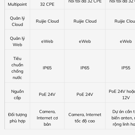
nối tối đa 32 CPE
nối tối đa 32
Multipoint
32 CPE
Quản lý
Ruijie Cloud
Ruijie Cloud
Ruijie Clo
Cloud
Quản lý
eWeb
eWeb
eWeb
Web
Tiêu
chuẩn
IP65
IP65
IP55
chống
nước
Nguồn
PoE 24V hoặ
PoE 24V
PoE 24V
cấp
12V
Camera,
Dự án cần 
Đối tượng
Camera, Internet
Internet cơ
biến anten,
phù hợp
tốc độ cao
bản
rộng linh h