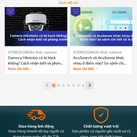
Xem tất cả
07/08/2026
Kiến thức camera
07/08/2026
Kiến thức camera
Camera Hikvision có bị hack
AcuSearch và AcuSense khác
không? Cách nhận biết và phòng
nhau ở điểm nào? So sánh chi
tránh hiệu quả
Xem chi tiết
tiết từ A-Z
Xem chi tiết
Giao hàng linh động
Chất lượng vượt trội
Giao hàng nhanh tới tay người sử
Sản phẩm có nguồn gốc xuất xứ rõ
dụng trong ngày, tối đa 72h
ràng, cam kết chất lượng