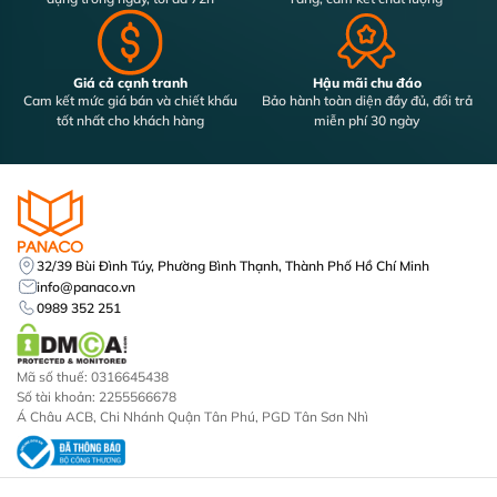
Giá cả cạnh tranh
Hậu mãi chu đáo
Cam kết mức giá bán và chiết khấu
Bảo hành toàn diện đầy đủ, đổi trả
tốt nhất cho khách hàng
miễn phí 30 ngày
32/39 Bùi Đình Túy, Phường Bình Thạnh, Thành Phố Hồ Chí Minh
info@panaco.vn
0989 352 251
Mã số thuế: 0316645438
Số tài khoản: 2255566678
Á Châu ACB, Chi Nhánh Quận Tân Phú, PGD Tân Sơn Nhì