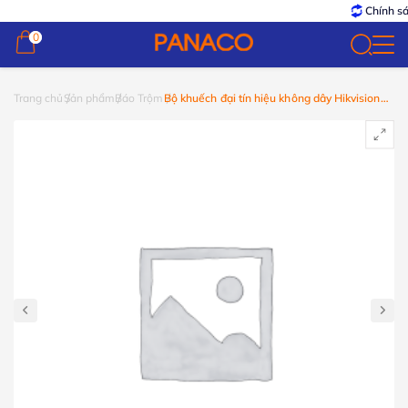
Chính sác
0
0
Trang chủ
Sản phẩm
Báo Trộm
Bộ khuếch đại tín hiệu không dây Hikvision
DS-PR1-WB