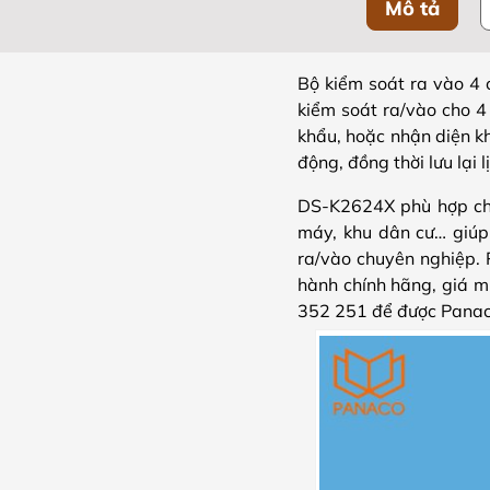
Mô tả
Bộ kiểm soát ra vào 4 
kiểm soát ra/vào cho 4 
khẩu, hoặc nhận diện kh
động, đồng thời lưu lại 
DS-K2624X phù hợp cho 
máy, khu dân cư… giúp
ra/vào chuyên nghiệp. 
hành chính hãng, giá mi
352 251 để được Panaco