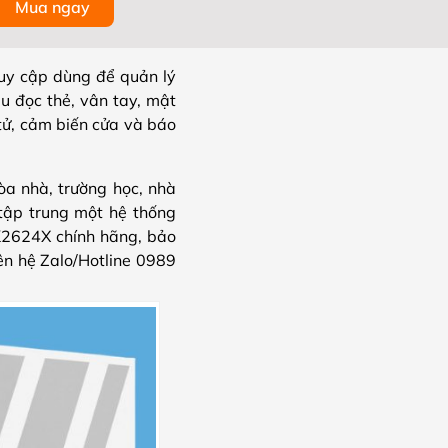
Mua ngay
ruy cập dùng để quản lý
ầu đọc thẻ, vân tay, mật
 tử, cảm biến cửa và báo
a nhà, trường học, nhà
tập trung một hệ thống
K2624X chính hãng, bảo
iên hệ Zalo/Hotline 0989