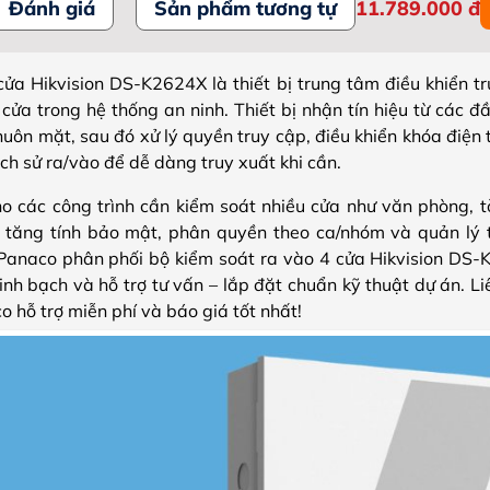
Đánh giá
Sản phẩm tương tự
11.789.000
đ
cửa Hikvision DS-K2624X là thiết bị trung tâm điều khiển t
cửa trong hệ thống an ninh. Thiết bị nhận tín hiệu từ các đ
uôn mặt, sau đó xử lý quyền truy cập, điều khiển khóa điện
lịch sử ra/vào để dễ dàng truy xuất khi cần.
các công trình cần kiểm soát nhiều cửa như văn phòng, tò
 tăng tính bảo mật, phân quyền theo ca/nhóm và quản lý 
Panaco phân phối bộ kiểm soát ra vào 4 cửa Hikvision DS-
nh bạch và hỗ trợ tư vấn – lắp đặt chuẩn kỹ thuật dự án. L
 hỗ trợ miễn phí và báo giá tốt nhất!