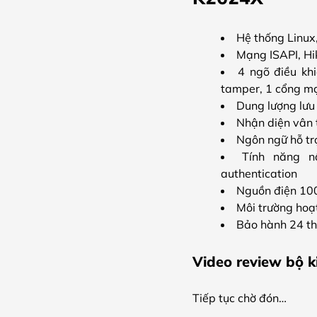
Hệ thống Linu
Mạng ISAPI, Hi
4 ngõ điều kh
tamper, 1 cổng mạ
Dung lượng lưu
Nhận diện vân t
Ngôn ngữ hỗ tr
Tính năng nâ
authentication
Nguồn điện 100
Môi trường hoạ
Bảo hành 24 t
Video review bộ k
Tiếp tục chờ đón…