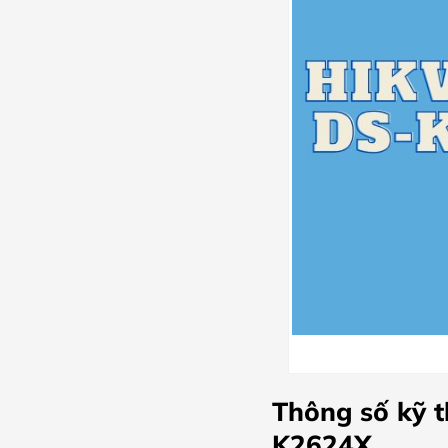
Thông số kỹ t
K2624X