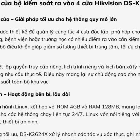
 của bộ kiểm soát ra vào 4 cửa Hikvision DS-
 cửa – Giải pháp tối ưu cho hệ thống quy mô lớn
ợc thiết kế để quản lý cùng lúc 4 cửa độc lập, phù hợp ch
, bệnh viện hoặc trường học có nhiều điểm ra vào cần kiểm s
bộ điều khiển giúp giảm số lượng thiết bị trung tâm, tối ưu ch
t lập quyền truy cập riêng, lịch trình riêng và kịch bản xử lý
g nhu cầu thực tế. Điều này mang lại sự chủ động cao cho n
suốt toàn bộ khu vực.
 – Hoạt động bền bỉ, lâu dài
ều hành Linux, kết hợp với ROM 4GB và RAM 128MB, mang lạ
 cho các hệ thống chạy liên tục 24/7. Linux vốn nổi tiếng v
 thiết bị an ninh.
 tối ưu, DS-K2624X xử lý nhanh các tác vụ xác thực, ghi nh