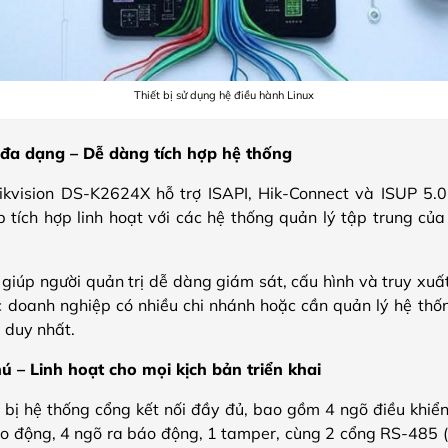
Thiết bị sử dụng hệ điều hành Linux
đa dạng – Dễ dàng tích hợp hệ thống
ikvision DS-K2624X hỗ trợ ISAPI, Hik-Connect và ISUP 5
tích hợp linh hoạt với các hệ thống quản lý tập trung của
iúp người quản trị dễ dàng giám sát, cấu hình và truy xuất
ác doanh nghiệp có nhiều chi nhánh hoặc cần quản lý hệ thố
 duy nhất.
ú – Linh hoạt cho mọi kịch bản triển khai
ị hệ thống cổng kết nối đầy đủ, bao gồm 4 ngõ điều khiển k
o động, 4 ngõ ra báo động, 1 tamper, cùng 2 cổng RS-485 (k