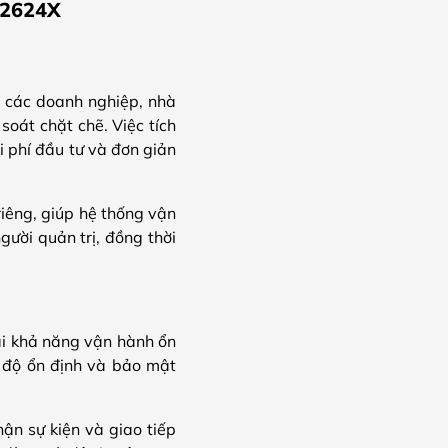
K2624X
o các doanh nghiệp, nhà
oát chặt chẽ. Việc tích
i phí đầu tư và đơn giản
 riêng, giúp hệ thống vận
gười quản trị, đồng thời
i khả năng vận hành ổn
ới độ ổn định và bảo mật
ận sự kiện và giao tiếp