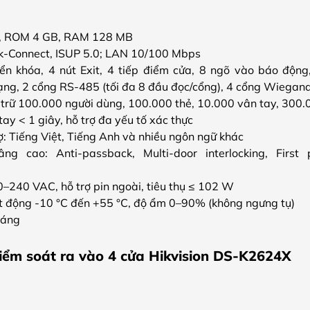
x, ROM 4 GB, RAM 128 MB
k-Connect, ISUP 5.0; LAN 10/100 Mbps
iển khóa, 4 nút Exit, 4 tiếp điểm cửa, 8 ngõ vào báo độn
ng, 2 cổng RS-485 (tối đa 8 đầu đọc/cổng), 4 cổng Wiegand (
 trữ 100.000 người dùng, 100.000 thẻ, 10.000 vân tay, 300.
ay < 1 giây, hỗ trợ đa yếu tố xác thực
ợ: Tiếng Việt, Tiếng Anh và nhiều ngôn ngữ khác
ng cao: Anti-passback, Multi-door interlocking, First p
–240 VAC, hỗ trợ pin ngoài, tiêu thụ ≤ 102 W
t động -10 °C đến +55 °C, độ ẩm 0–90% (không ngưng tụ)
háng
iểm soát ra vào 4 cửa Hikvision DS-K2624X