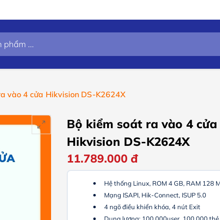
ra vào 4 cửa Hikvision DS-K2624X
Bộ kiểm soát ra vào 4 cửa
Hikvision DS-K2624X
11.789.000
đ
Hệ thống Linux, ROM 4 GB, RAM 128 
Mạng ISAPI, Hik-Connect, ISUP 5.0
4 ngõ điều khiển khóa, 4 nút Exit
Dung lượng: 100.000user, 100.000 thẻ, 