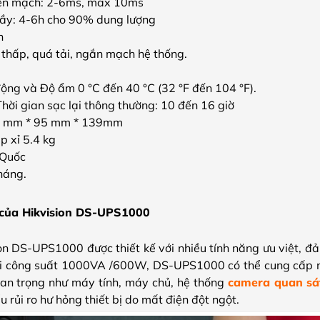
yển mạch: 2-6ms, max 10ms
đầy: 4-6h cho 90% dung lượng
h
 thấp, quá tải, ngắn mạch hệ thống.
động và Độ ẩm 0 °C đến 40 °C (32 °F đến 104 °F).
 Thời gian sạc lại thông thường: 10 đến 16 giờ
74 mm * 95 mm * 139mm
p xỉ 5.4 kg
 Quốc
háng.
t của Hikvision DS-UPS1000
ion DS-UPS1000 được thiết kế với nhiều tính năng ưu việt, 
i công suất 1000VA /600W, DS-UPS1000 có thể cung cấp 
quan trọng như máy tính, máy chủ, hệ thống
camera quan sá
 rủi ro hư hỏng thiết bị do mất điện đột ngột.