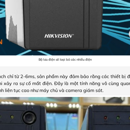
Bộ lưu điện sẽ loại bỏ các nhiễu điện
ạch chỉ từ 2-6ms, sản phẩm này đảm bảo rằng các thiết bị đ
i xảy ra sự cố mất điện. Đây là một tính năng vô cùng quan 
nh liên tục cao như máy chủ và camera giám sát.