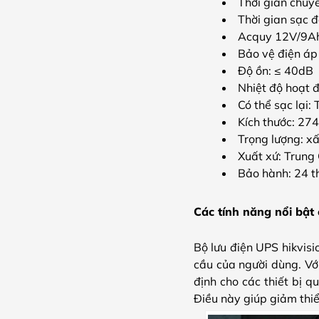
Thời gian chu
Thời gian sạc 
Acquy 12V/9A
Bảo vệ điện áp
Độ ồn: ≤ 40dB
Nhiệt độ hoạt 
Có thể sạc lại:
Kích thước: 2
Trọng lượng:
xấ
Xuất xứ: Trung
Bảo hành: 24 t
Các tính năng nổi bậ
Bộ lưu điện UPS hikvis
cầu của người dùng.
Vớ
định cho các thiết bị 
Điều này giúp giảm thiểu