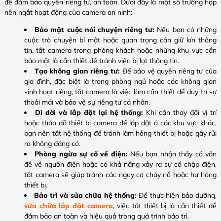
để đảm bảo quyền riêng tư, an toàn. Dưới đây là một số trường hợp
nên ngắt hoạt động của camera an ninh:
Bảo mật cuộc nói chuyện riêng tư:
Nếu bạn có những
cuộc trò chuyện bí mật hoặc quan trọng cần giữ kín thông
tin, tắt camera trong phòng khách hoặc những khu vực cần
bảo mật là cần thiết để tránh việc bị lọt thông tin.
Tạo không gian riêng tư:
Để bảo vệ quyền riêng tư của
gia đình, đặc biệt là trong phòng ngủ hoặc các không gian
sinh hoạt riêng, tắt camera là việc làm cần thiết để duy trì sự
thoải mái và bảo vệ sự riêng tư cá nhân.
Di dời và lắp đặt lại hệ thống:
Khi cần thay đổi vị trí
hoặc tháo dỡ thiết bị camera để lắp đặt ở các khu vực khác,
bạn nên tắt hệ thống để tránh làm hỏng thiết bị hoặc gây rủi
ro không đáng có.
Phòng ngừa sự cố về điện:
Nếu bạn nhận thấy có vấn
đề về nguồn điện hoặc có khả năng xảy ra sự cố chập điện,
tắt camera sẽ giúp tránh các nguy cơ cháy nổ hoặc hư hỏng
thiết bị.
Bảo trì và sửa chữa hệ thống:
Để thực hiện bảo dưỡng,
sửa chữa lắp đặt camera
, việc tắt thiết bị là cần thiết để
đảm bảo an toàn và hiệu quả trong quá trình bảo trì.