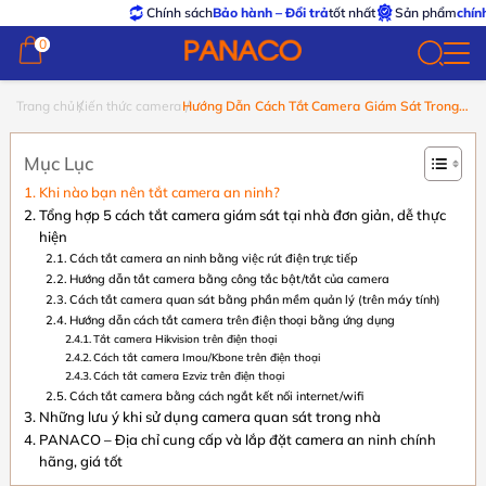
Chính sách
Bảo hành – Đổi trả
tốt nhất
Sản phẩm
chính hãng –
0
0
Trang chủ
Kiến thức camera
Hướng Dẫn Cách Tắt Camera Giám Sát Trong
Nhà Dễ Dàng
Mục Lục
Khi nào bạn nên tắt camera an ninh?
Tổng hợp 5 cách tắt camera​ giám sát tại nhà đơn giản, dễ thực
hiện
Cách tắt camera an ninh​ bằng việc rút điện trực tiếp
Hướng dẫn tắt camera bằng công tắc bật/tắt của camera
Cách tắt camera quan sát​ bằng phần mềm quản lý (trên máy tính)
Hướng dẫn cách tắt camera trên điện thoại bằng ứng dụng
Tắt camera Hikvision trên điện thoại
Cách tắt camera Imou/Kbone trên điện thoại
Cách tắt camera Ezviz trên điện thoại
Cách tắt camera bằng cách ngắt kết nối internet/wifi
Những lưu ý khi sử dụng camera quan sát trong nhà
PANACO – Địa chỉ cung cấp và lắp đặt camera an ninh chính
hãng, giá tốt