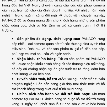
PANACO hiện là đơn vị cung cấp và lắp đặt camera an ninh uy tín
hàng đầu tại Việt Nam, chuyên cung cấp các giải pháp camera
giám sát trọn gói cho gia đình, doanh nghiệp. Với nhiều năm kinh
nghiệm trong ngành cùng đội ngũ kỹ thuật viên chuyên nghiệp,
PANACO đã và đang mang đến cho khách hàng những sản phẩm
chất lượng cao, dịch vụ tận tâm và giá cả cạnh tranh nhất thị
trường.
Sản phẩm đa dạng, chất lượng cao:
PANACO cung
cấp nhiều loại camera quan sát từ các thương hiệu uy tín như
Hikvision, Dahua,… và các sản phẩm từ giá rẻ đến cao cấp,
phù hợp với mọi nhu cầu và ngân sách.
Nhập khẩu chính hãng:
Tất cả sản phẩm tại PANACO
đều được nhập khẩu chính hãng từ các thương hiệu nổi tiếng,
có đầy đủ chứng nhận nguồn gốc xuất xứ rõ ràng, đảm bảo
chất lượng và độ bền cao.
Tư vấn nhiệt tình, hỗ trợ 24/7:
Đội ngũ nhân viên tư vấn
chuyên nghiệp luôn sẵn sàng giải đáp mọi thắc mắc và hỗ
trợ khách hàng trong suốt quá trình mua hàng.
Chính sách bảo hành và đổi trả linh hoạt:
Khi mua
camera tại PANACO, khách hàng sẽ được hỗ trợ đổi trả trong
vòng 30 ngày nếu phát sinh lỗi từ nhà sản xuất và bảo hành