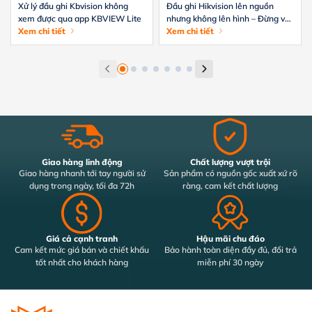
Xử lý đầu ghi Kbvision không
Đầu ghi Hikvision lên nguồn
xem được qua app KBVIEW Lite
nhưng không lên hình – Đừng vội
Xem chi tiết
thay
Xem chi tiết
Giao hàng linh động
Chất lượng vượt trội
Giao hàng nhanh tới tay người sử
Sản phẩm có nguồn gốc xuất xứ rõ
dụng trong ngày, tối đa 72h
ràng, cam kết chất lượng
Giá cả cạnh tranh
Hậu mãi chu đáo
Cam kết mức giá bán và chiết khấu
Bảo hành toàn diện đầy đủ, đổi trả
tốt nhất cho khách hàng
miễn phí 30 ngày