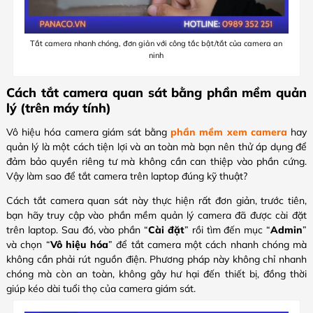
Tắt camera nhanh chóng, đơn giản với công tắc bật/tắt của camera an
ninh
Cách tắt camera quan sát​ bằng phần mềm quản
lý (trên máy tính)
Vô hiệu hóa camera giám sát bằng
phần mềm xem camera
hay
quản lý là một cách tiện lợi và an toàn mà bạn nên thử áp dụng để
đảm bảo quyền riêng tư mà không cần can thiệp vào phần cứng.
Vậy làm sao để tắt camera trên laptop đúng kỹ thuật?
Cách tắt camera quan sát​ này thực hiện rất đơn giản, trước tiên,
bạn hãy truy cập vào phần mềm quản lý camera đã được cài đặt
trên laptop. Sau đó, vào phần “
Cài đặt
” rồi tìm đến mục “
Admin
”
và chọn “
Vô hiệu hóa
” để tắt camera một cách nhanh chóng mà
không cần phải rút nguồn điện. Phương pháp này không chỉ nhanh
chóng mà còn an toàn, không gây hư hại đến thiết bị, đồng thời
giúp kéo dài tuổi thọ của camera giám sát.