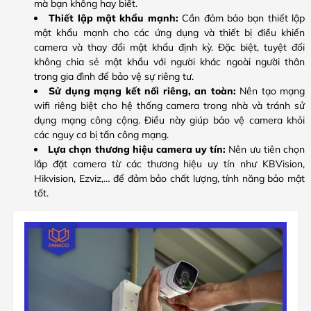
mà bạn không hay biết.
Thiết lập mật khẩu mạnh:
Cần đảm bảo bạn thiết lập
mật khẩu mạnh cho các ứng dụng và thiết bị điều khiển
camera và thay đổi mật khẩu định kỳ. Đặc biệt, tuyệt đối
không chia sẻ mật khẩu với người khác ngoài người thân
trong gia đình để bảo vệ sự riêng tư.
Sử dụng mạng kết nối riêng, an toàn:
Nên tạo mạng
wifi riêng biệt cho hệ thống camera trong nhà và tránh sử
dụng mạng công cộng. Điều này giúp bảo vệ camera khỏi
các nguy cơ bị tấn công mạng.
Lựa chọn thương hiệu camera uy tín:
Nên ưu tiên chọn
lắp đặt camera từ các thương hiệu uy tín như KBVision,
Hikvision, Ezviz,… để đảm bảo chất lượng, tính năng bảo mật
tốt.