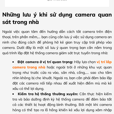
Những lưu ý khi sử dụng camera quan
sát trong nhà
Ngoài việc quan tâm đến hướng dẫn cách tắt camera trên điện
thoại​, trên phần mềm,… bạn cũng cần lưu ý việc sử dụng camera an
ninh cho đúng cách để phòng hờ kẻ gian truy cập trái phép vào
camera. Dưới đây là một số lưu ý quan trọng bạn cần nắm trong
quá trình lắp đặt hệ thống camera giám sát trực tuyến trong nhà:
Đặt camera ở vị trí quan trọng:
Hãy lựa chọn
vị trí lắp
camera trong nhà
hoặc ngoài trời ở những khu vực quan
trọng như trước cửa ra vào, sân nhà, cổng,…. sao cho tầm
nhìn không bị che khuất. Ngoài ra, bạn cần phải đảm bảo lắp
đặt các camera nối tiếp nhau để xuất hiện điểm mù mà kẻ
xấu có thể lợi dụng.
Kiểm tra hệ thống thường xuyên:
Cần thực hiện kiểm
tra và bảo dưỡng định kỳ hệ thống camera để đảm bảo tất
cả các thiết bị hoạt động bình thường. Bởi một khi camera
hỏng có thể tạo ra lỗ hổng khiến kẻ xấu lợi dụng xâm nhập