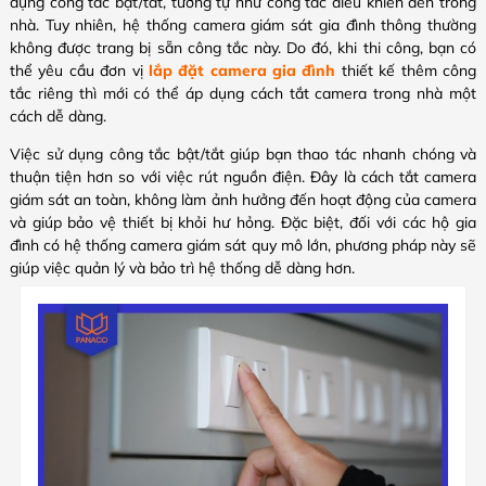
dụng công tắc bật/tắt, tương tự như công tắc điều khiển đèn trong
nhà. Tuy nhiên, hệ thống camera giám sát gia đình thông thường
không được trang bị sẵn công tắc này. Do đó, khi thi công, bạn có
thể yêu cầu đơn vị
lắp đặt camera gia đình
thiết kế thêm công
tắc riêng thì mới có thể áp dụng cách tắt camera trong nhà một
cách dễ dàng.
Việc sử dụng công tắc bật/tắt giúp bạn thao tác nhanh chóng và
thuận tiện hơn so với việc rút nguồn điện. Đây là cách tắt camera
giám sát an toàn, không làm ảnh hưởng đến hoạt động của camera
và giúp bảo vệ thiết bị khỏi hư hỏng. Đặc biệt, đối với các hộ gia
đình có hệ thống camera giám sát quy mô lớn, phương pháp này sẽ
giúp việc quản lý và bảo trì hệ thống dễ dàng hơn.