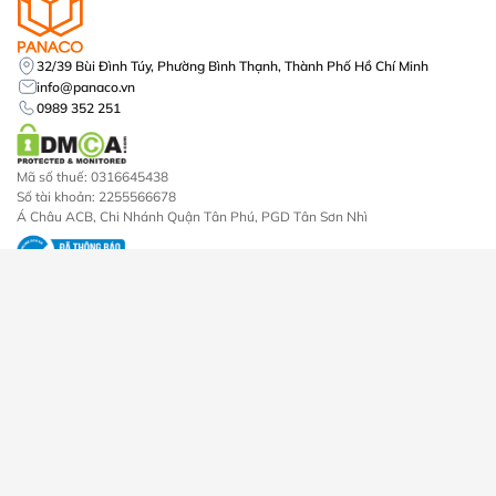
32/39 Bùi Đình Túy, Phường Bình Thạnh, Thành Phố Hồ Chí Minh
info@panaco.vn
0989 352 251
Mã số thuế: 0316645438
Số tài khoản: 2255566678
Á Châu ACB, Chi Nhánh Quận Tân Phú, PGD Tân Sơn Nhì
Dịch vụ
Sản phẩm
Lắp đặt camera
Camera An Ninh
Lắp đặt khóa vân tay
Đầu Ghi Hình Camera
Lắp đặt máy chấm công
Khóa Cửa Điện Tử
Thi công mạng lan internet
Máy Chấm Công
Lắp đặt chuông cửa
Trọn Bộ Camera
Lắp đặt chuông chống trộm
Chuông Cửa
Máy Bộ Đàm
Về chúng tôi
Chính sách
Về chúng tôi
Chính sách bảo mật