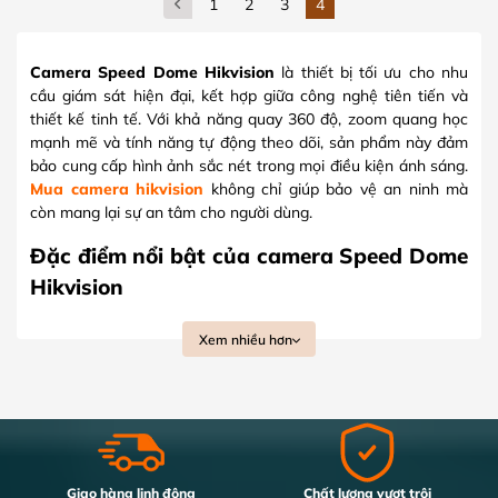
1
2
3
4
Camera Speed Dome Hikvision
là thiết bị tối ưu cho nhu
cầu giám sát hiện đại, kết hợp giữa công nghệ tiên tiến và
thiết kế tinh tế. Với khả năng quay 360 độ, zoom quang học
mạnh mẽ và tính năng tự động theo dõi, sản phẩm này đảm
bảo cung cấp hình ảnh sắc nét trong mọi điều kiện ánh sáng.
Mua camera hikvision
không chỉ giúp bảo vệ an ninh mà
còn mang lại sự an tâm cho người dùng.
Đặc điểm nổi bật của camera Speed Dome
Hikvision
Quay quét 360 độ:
Khả năng xoay tròn linh hoạt
Xem nhiều hơn
giúp bao quát toàn bộ khu vực mà không bỏ sót góc
nào.
Zoom quang học mạnh mẽ:
Dòng sản phẩm
camera an ninh
này có chế độ zoom quang học cao
giúp phóng to hình ảnh mà vẫn giữ được độ nét, cho
phép theo dõi chi tiết các đối tượng từ xa.
Hình ảnh sắc nét:
Công nghệ hình ảnh tiên tiến
Giao hàng linh động
Chất lượng vượt trội