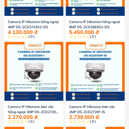
Camera IP Hikvision hồng ngoại
Camera IP Hikvision hồng ngoại
4MP DS-2CD2743G2-IZS
8MP DS-2CD2683G2-IZS
4.130.000
đ
5.450.000
đ
( 0 )
( 0 )
Camera IP Hikvision bán cầu
Camera IP Hikvision bán cầu
hồng ngoại 2MP DS-2CD2720F-
2MP DS-2CD2720F-IS
2.270.000
đ
2.739.000
đ
I
( 0 )
( 0 )