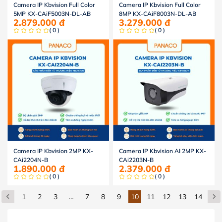
Camera IP Kbvision Full Color
Camera IP Kbvision Full Color
5MP KX-CAiF5003N-DL-AB
8MP KX-CAiF8003N-DL-AB
2.879.000
đ
3.279.000
đ
( 0 )
( 0 )
Camera IP Kbvision 2MP KX-
Camera IP Kbvision AI 2MP KX-
CAi2204N-B
CAi2203N-B
1.890.000
đ
2.379.000
đ
( 0 )
( 0 )
1
2
3
…
7
8
9
10
11
12
13
14