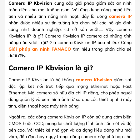
Camera IP Kbvision
cung cấp giải pháp giám sát an ninh
toàn diện cho mọi không gian. Với ứng dụng công nghệ tiên
tiến và nhiều tính năng linh hoạt, đây là dòng
camera IP
nhận được nhiều sự tin tưởng lựa chọn bởi các hộ gia đình
cũng như doanh nghiệp, cơ sở sản xuất,… Vậy camera
Kbvision IP là gì? Camera Kbvision IP camera có những tính
năng nào vượt trội? Giá camera Kbvision IP bao nhiêu? Cùng
Giải pháp an ninh PANACO
tìm hiểu trong phần chia sẻ
dưới đây.
Camera IP Kbvision là gì?
Camera IP Kbvision là hệ thống
camera Kbvision
giám sát
độc lập, kết nối trực tiếp qua mạng Ethernet hoặc Fast
Ethernet. Mỗi camera sở hữu địa chỉ IP riêng, cho phép người
dùng quản lý và xem hình ảnh từ xa qua các thiết bị như máy
tính, điện thoại hoặc máy tính bảng.
Ngoài ra, các dòng camera Kbvision IP còn sử dụng cảm biến
CMOS hoặc CCD, mang lại chất lượng hình ảnh sắc nét và độ
bền cao. Với thiết kế nhỏ gọn và đa dạng kiểu dáng như mái
vòm, đầu đạn hay ngụy trang, dòng camera này phù hợp cho