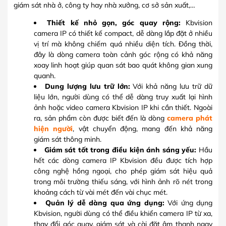
giám sát nhà ở, công ty hay nhà xưởng, cơ sở sản xuất,…
Thiết kế nhỏ gọn, góc quay rộng:
Kbvision
camera IP có thiết kế compact, dễ dàng lắp đặt ở nhiều
vị trí mà không chiếm quá nhiều diện tích. Đồng thời,
đây là dòng camera toàn cảnh góc rộng có khả năng
xoay linh hoạt giúp quan sát bao quát không gian xung
quanh.
Dung lượng lưu trữ lớn:
Với khả năng lưu trữ dữ
liệu lớn, người dùng có thể dễ dàng truy xuất lại hình
ảnh hoặc video camera Kbvision IP khi cần thiết. Ngoài
ra, sản phẩm còn được biết đến là dòng
camera phát
hiện người
, vật chuyển động, mang đến khả năng
giám sát thông minh.
Giám sát tốt trong điều kiện ánh sáng yếu:
Hầu
hết các dòng camera IP Kbvision đều được tích hợp
công nghệ hồng ngoại, cho phép giám sát hiệu quả
trong môi trường thiếu sáng, với hình ảnh rõ nét trong
khoảng cách từ vài mét đến vài chục mét.
Quản lý dễ dàng qua ứng dụng:
Với ứng dụng
Kbvision, người dùng có thể điều khiển camera IP từ xa,
thay đổi góc quay, giám sát và cài đặt âm thanh ngay