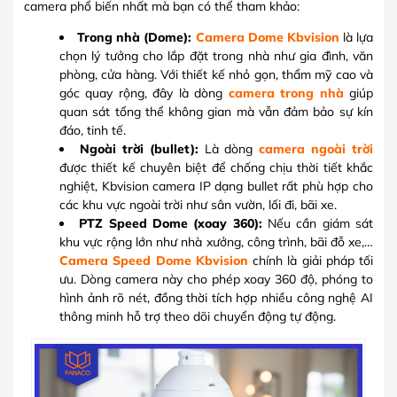
camera phổ biến nhất mà bạn có thể tham khảo:
Trong nhà (Dome):
Camera Dome Kbvision
là lựa
chọn lý tưởng cho lắp đặt trong nhà như gia đình, văn
phòng, cửa hàng. Với thiết kế nhỏ gọn, thẩm mỹ cao và
góc quay rộng, đây là dòng
camera trong nhà
giúp
quan sát tổng thể không gian mà vẫn đảm bảo sự kín
đáo, tinh tế.
Ngoài trời (bullet):
Là dòng
camera ngoài trời
được thiết kế chuyên biệt để chống chịu thời tiết khắc
nghiệt, Kbvision camera IP dạng bullet rất phù hợp cho
các khu vực ngoài trời như sân vườn, lối đi, bãi xe.
PTZ Speed Dome (xoay 360):
Nếu cần giám sát
khu vực rộng lớn như nhà xưởng, công trình, bãi đỗ xe,…
Camera Speed Dome Kbvision
chính là giải pháp tối
ưu. Dòng camera này cho phép xoay 360 độ, phóng to
hình ảnh rõ nét, đồng thời tích hợp nhiều công nghệ AI
thông minh hỗ trợ theo dõi chuyển động tự động.