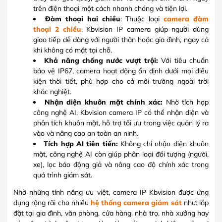
trên điện thoại một cách nhanh chóng và tiện lợi.
Đàm thoại hai chiều
: Thuộc loại
camera đàm
thoại 2 chiều
, Kbvision IP camera giúp người dùng
giao tiếp dễ dàng với người thân hoặc gia đình, ngay cả
khi không có mặt tại chỗ.
Khả năng chống nước vượt trội:
Với tiêu chuẩn
bảo vệ IP67, camera hoạt động ổn định dưới mọi điều
kiện thời tiết, phù hợp cho cả môi trường ngoài trời
khắc nghiệt.
Nhận diện khuôn mặt chính xác:
Nhờ tích hợp
công nghệ AI, Kbvision camera IP có thể nhận diện và
phân tích khuôn mặt, hỗ trợ tối ưu trong việc quản lý ra
vào và nâng cao an toàn an ninh.
Tích hợp AI tiên tiến:
Không chỉ nhận diện khuôn
mặt, công nghệ AI còn giúp phân loại đối tượng (người,
xe), lọc báo động giả và nâng cao độ chính xác trong
quá trình giám sát.
Nhờ những tính năng ưu việt, camera IP Kbvision được ứng
dụng rộng rãi cho nhiều
hệ thống camera giám sát
như: lắp
đặt tại gia đình, văn phòng, cửa hàng, nhà trọ, nhà xưởng hay