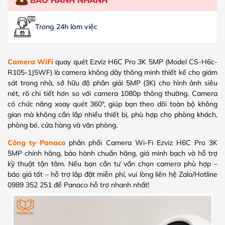
Trong 24h làm việc
Camera WiFi
quay quét Ezviz H6C Pro 3K 5MP (Model CS-H6c-
R105-1J5WF) là camera không dây thông minh thiết kế cho giám
sát trong nhà, sở hữu độ phân giải 5MP (3K) cho hình ảnh siêu
nét, rõ chi tiết hơn so với camera 1080p thông thường. Camera
có chức năng xoay quét 360°, giúp bạn theo dõi toàn bộ không
gian mà không cần lắp nhiều thiết bị, phù hợp cho phòng khách,
phòng bé, cửa hàng và văn phòng.
Công ty Panaco
phân phối Camera Wi-Fi Ezviz H6C Pro 3K
5MP chính hãng, bảo hành chuẩn hãng, giá minh bạch và hỗ trợ
kỹ thuật tận tâm. Nếu bạn cần tư vấn chọn camera phù hợp –
báo giá tốt – hỗ trợ lắp đặt miễn phí, vui lòng liên hệ Zalo/Hotline
0989 352 251 để Panaco hỗ trợ nhanh nhất!