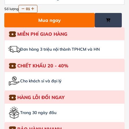
Số lượng
01
Mua ngay
MIỄN PHÍ GIAO HÀNG
Đơn hàng 3 triệu nội thành TPHCM và HN
CHIẾT KHẤU 20 - 40%
Cho khách sỉ và đại lý
HÀNG LỖI ĐỔI NGAY
Trong 30 ngày đầu
BẢO HÀNH NHANH