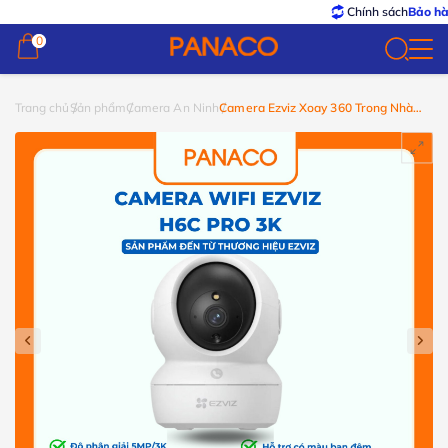
Chính sách
Bảo hành – Đổ
0
0
Trang chủ
Sản phẩm
Camera An Ninh
Camera Ezviz Xoay 360 Trong Nhà
H6C Pro 3K (5.0MP)