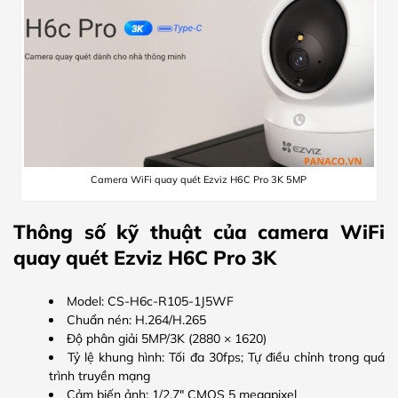
Camera WiFi quay quét Ezviz H6C Pro 3K 5MP
Thông số kỹ thuật của camera WiFi
quay quét Ezviz H6C Pro 3K
Model: CS-H6c-R105-1J5WF
Chuẩn nén: H.264/H.265
Độ phân giải 5MP/3K (2880 × 1620)
Tỷ lệ khung hình: Tối đa 30fps; Tự điều chỉnh trong quá
trình truyền mạng
Cảm biến ảnh: 1/2,7″ CMOS 5 megapixel