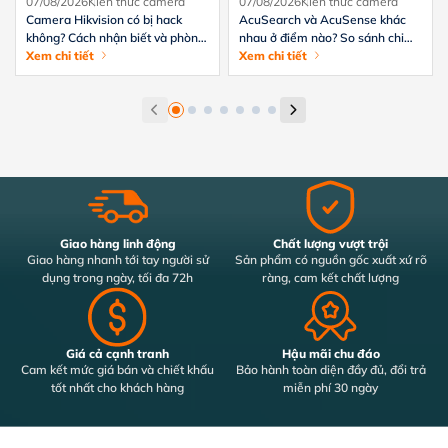
07/08/2026
Kiến thức camera
07/08/2026
Kiến thức camera
Camera Hikvision có bị hack
AcuSearch và AcuSense khác
không? Cách nhận biết và phòng
nhau ở điểm nào? So sánh chi
tránh hiệu quả
Xem chi tiết
tiết từ A-Z
Xem chi tiết
Giao hàng linh động
Chất lượng vượt trội
Giao hàng nhanh tới tay người sử
Sản phẩm có nguồn gốc xuất xứ rõ
dụng trong ngày, tối đa 72h
ràng, cam kết chất lượng
Giá cả cạnh tranh
Hậu mãi chu đáo
Cam kết mức giá bán và chiết khấu
Bảo hành toàn diện đầy đủ, đổi trả
tốt nhất cho khách hàng
miễn phí 30 ngày