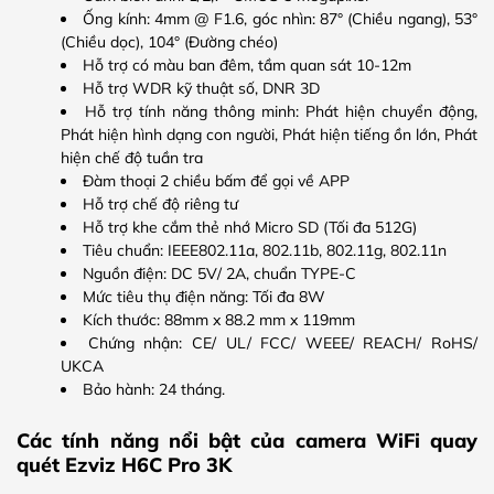
Ống kính: 4mm @ F1.6, góc nhìn: 87° (Chiều ngang), 53°
(Chiều dọc), 104° (Đường chéo)
Hỗ trợ có màu ban đêm, tầm quan sát 10-12m
Hỗ trợ WDR kỹ thuật số, DNR 3D
Hỗ trợ tính năng thông minh: Phát hiện chuyển động,
Phát hiện hình dạng con người, Phát hiện tiếng ồn lớn, Phát
hiện chế độ tuần tra
Đàm thoại 2 chiều bấm để gọi về APP
Hỗ trợ chế độ riêng tư
Hỗ trợ khe cắm thẻ nhớ Micro SD (Tối đa 512G)
Tiêu chuẩn: IEEE802.11a, 802.11b, 802.11g, 802.11n
Nguồn điện: DC 5V/ 2A, chuẩn TYPE-C
Mức tiêu thụ điện năng: Tối đa 8W
Kích thước: 88mm x 88.2 mm x 119mm
Chứng nhận: CE/ UL/ FCC/ WEEE/ REACH/ RoHS/
UKCA
Bảo hành: 24 tháng.
Các tính năng nổi bật của camera WiFi quay
quét Ezviz H6C Pro 3K