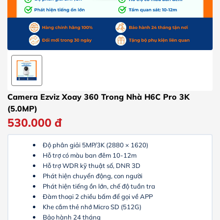
Camera Ezviz Xoay 360 Trong Nhà H6C Pro 3K
(5.0MP)
530.000
đ
Độ phân giải 5MP/3K (2880 × 1620)
Hỗ trợ có màu ban đêm 10-12m
Hỗ trợ WDR kỹ thuật số, DNR 3D
Phát hiện chuyển động, con người
Phát hiện tiếng ồn lớn, chế độ tuần tra
Đàm thoại 2 chiều bấm để gọi về APP
Khe cắm thẻ nhớ Micro SD (512G)
Bảo hành 24 tháng