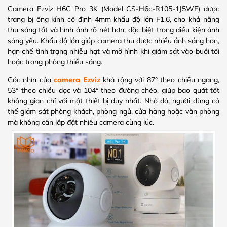
Camera Ezviz H6C Pro 3K (Model CS-H6c-R105-1J5WF) được
trang bị ống kính cố định 4mm khẩu độ lớn F1.6, cho khả năng
thu sáng tốt và hình ảnh rõ nét hơn, đặc biệt trong điều kiện ánh
sáng yếu. Khẩu độ lớn giúp camera thu được nhiều ánh sáng hơn,
hạn chế tình trạng nhiễu hạt và mờ hình khi giám sát vào buổi tối
hoặc trong phòng thiếu sáng.
Góc nhìn của
camera Ezviz
khá rộng với 87° theo chiều ngang,
53° theo chiều dọc và 104° theo đường chéo, giúp bao quát tốt
không gian chỉ với một thiết bị duy nhất. Nhờ đó, người dùng có
thể giám sát phòng khách, phòng ngủ, cửa hàng hoặc văn phòng
mà không cần lắp đặt nhiều camera cùng lúc.