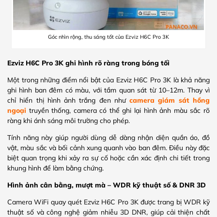
Góc nhìn rộng, thu sáng tốt của Ezviz H6C Pro 3K
Ezviz H6C Pro 3K ghi hình rõ ràng trong bóng tối
Một trong những điểm nổi bật của Ezviz H6C Pro 3K là khả năng
ghi hình ban đêm có màu, với tầm quan sát từ 10–12m. Thay vì
chỉ hiển thị hình ảnh trắng đen như
camera giám sát hồng
ngoại
truyền thống, camera có thể ghi lại hình ảnh màu sắc rõ
ràng khi ánh sáng môi trường cho phép.
Tính năng này giúp người dùng dễ dàng nhận diện quần áo, đồ
vật, màu sắc và bối cảnh xung quanh vào ban đêm. Điều này đặc
biệt quan trọng khi xảy ra sự cố hoặc cần xác định chi tiết trong
khung hình để làm bằng chứng.
Hình ảnh cân bằng, mượt mà – WDR kỹ thuật số & DNR 3D
Camera WiFi quay quét Ezviz H6C Pro 3K được trang bị WDR kỹ
thuật số và công nghệ giảm nhiễu 3D DNR, giúp cải thiện chất