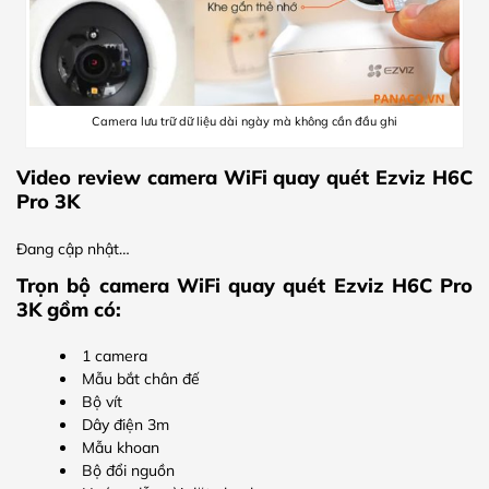
Camera lưu trữ dữ liệu dài ngày mà không cần đầu ghi
Video review camera WiFi quay quét Ezviz H6C
Pro 3K
Đang cập nhật…
Trọn bộ camera WiFi quay quét Ezviz H6C Pro
3K gồm có:
1 camera
Mẫu bắt chân đế
Bộ vít
Dây điện 3m
Mẫu khoan
Bộ đổi nguồn