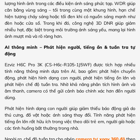
lượng hình ảnh trong các điều kiện ánh sáng phức tạp. WDR giúp
cân bằng vùng sáng – tối trong cùng một khung hình, hạn chế
hiện tượng cháy sáng hoặc tối đen khi có nguồn sáng mạnh như
đèn hoặc cửa sổ. Trong khi đó, công nghệ 3D DNR giúp giảm
nhiễu hạt, đặc biệt trong môi trường ánh sáng yếu, mang lại hình
ảnh mượt mà và rõ ràng hơn.
AI thông minh – Phát hiện người, tiếng ồn & tuần tra tự
động
Ezviz H6C Pro 3K (CS-H6c-R105-1J5WF) được tích hợp nhiều
tính năng thông minh dựa trên AI, bao gồm: phát hiện chuyển
động, phát hiện hình dạng con người, phát hiện tiếng ồn lớn và
phát hiện chế độ tuần tra. Nhờ khả năng phân tích hình ảnh và
âm thanh, camera có thể gửi cảnh báo chính xác hơn đến người
dùng.
Phát hiện hình dạng con người giúp giảm thiểu báo động giả do
thú cưng, đồ vật hoặc ánh sáng thay đổi. Tính năng phát hiện
tiếng ồn lớn rất hữu ích trong việc theo dõi trẻ em, người già hoặc
các tình huống bất thường trong nhà.
Ngoài ra, chế độ tuần tra cho phép
camera tự xoay 360 độ
theo