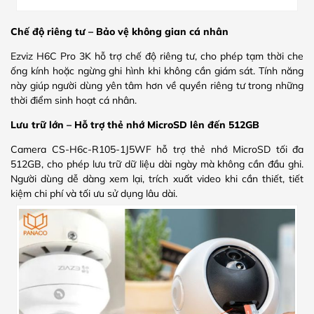
Chế độ riêng tư – Bảo vệ không gian cá nhân
Ezviz H6C Pro 3K hỗ trợ chế độ riêng tư, cho phép tạm thời che
ống kính hoặc ngừng ghi hình khi không cần giám sát. Tính năng
này giúp người dùng yên tâm hơn về quyền riêng tư trong những
thời điểm sinh hoạt cá nhân.
Lưu trữ lớn – Hỗ trợ thẻ nhớ MicroSD lên đến 512GB
Camera CS-H6c-R105-1J5WF hỗ trợ thẻ nhớ MicroSD tối đa
512GB, cho phép lưu trữ dữ liệu dài ngày mà không cần đầu ghi.
Người dùng dễ dàng xem lại, trích xuất video khi cần thiết, tiết
kiệm chi phí và tối ưu sử dụng lâu dài.