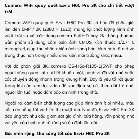
Camera WiFi quay quét Ezviz H6C Pro 3K cho chi tiết vượt
trội
Camera WiFi quay quét Ezviz H6C Pro 3K sở hữu độ phân giải
lên đến 5MP / 3K (2880 × 1620), mang lại chất lượng hình ảnh
vượt trội so với các dòng camera Full HD hay 2K thông thường.
Sản phẩm sử dụng cảm biến ảnh CMOS kích thước 1/2.7” 5
megapixel, giúp thu nhận nhiều ánh sáng hơn, hình ảnh rõ nét và
trung thực hơn trong nhiều điều kiện môi trường khác nhau.
Với độ phân giải 3K, camera CS-H6c-R105-1J5WF cho phép
người dùng quan sát chi tiết khuôn mặt, hành vi, đồ vật nhỏ hoặc
các chuyển động nhanh trong khung hình. Đây là yếu tố rất quan
trọng khi cần xem lại video để xác định sự cố, theo dõi trẻ nhỏ,
người lớn tuổi hoặc đảm bảo an ninh trong nhà.
Ngoài ra, cảm biến chất lượng cao giúp hình ảnh ít bị nhiễu, màu
sắc cân bằng tốt và hiển thị mượt mà. Nhờ đó, Ezviz H6C Pro 3K
đáp ứng tốt nhu cầu giám sát gia đình, cửa hàng, văn phòng nhỏ
với yêu cầu hình ảnh rõ ràng và ổn định lâu dài.
Góc nhìn rộng, thu sáng tốt của Ezviz H6C Pro 3K