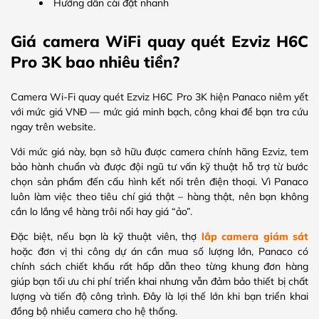
Hướng dẫn cài đặt nhanh
Giá camera WiFi quay quét Ezviz H6C
Pro 3K bao nhiêu tiền?
Camera Wi-Fi quay quét Ezviz H6C Pro 3K hiện Panaco niêm yết
với mức giá VNĐ — mức giá minh bạch, công khai để bạn tra cứu
ngay trên website.
Với mức giá này, bạn sở hữu được camera chính hãng Ezviz, tem
bảo hành chuẩn và được đội ngũ tư vấn kỹ thuật hỗ trợ từ bước
chọn sản phẩm đến cấu hình kết nối trên điện thoại. Vì Panaco
luôn làm việc theo tiêu chí giá thật – hàng thật, nên bạn không
cần lo lắng về hàng trôi nổi hay giá “ảo”.
Đặc biệt, nếu bạn là kỹ thuật viên, thợ
lắp camera giám sát
hoặc đơn vị thi công dự án cần mua số lượng lớn, Panaco có
chính sách chiết khấu rất hấp dẫn theo từng khung đơn hàng
giúp bạn tối ưu chi phí triển khai nhưng vẫn đảm bảo thiết bị chất
lượng và tiến độ công trình. Đây là lợi thế lớn khi bạn triển khai
đồng bộ nhiều camera cho hệ thống.