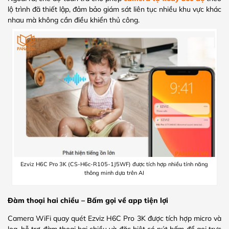
lộ trình đã thiết lập, đảm bảo giám sát liên tục nhiều khu vực khác
nhau mà không cần điều khiển thủ công.
Ezviz H6C Pro 3K (CS-H6c-R105-1J5WF) được tích hợp nhiều tính năng
thông minh dựa trên AI
Đàm thoại hai chiều – Bấm gọi về app tiện lợi
Camera WiFi quay quét Ezviz H6C Pro 3K được tích hợp micro và
loa, hỗ trợ đàm thoại hai chiều và đặc biệt có nút bấm để gọi trực