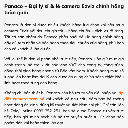
Panaco – Đại lý sỉ & lẻ camera Ezviz chính hãng
toàn quốc
Panaco là đơn vị được nhiều khách hàng lựa chọn khi cần mua
camera Ezviz với tiêu chí giá tốt – hàng chuẩn – dịch vụ rõ ràng.
Tất cả sản phẩm do Panaco phân phối đều là hàng chính hãng,
đầy đủ tem nhãn và bảo hành theo tiêu chuẩn của hãng, phù hợp
cho cả khách lẻ lẫn dự án.
Với lợi thế là đơn vị phân phối trực tiếp, Panaco luôn giữ mức giá
cạnh tranh, hỗ trợ xuất hóa đơn VAT cho công ty, công trình,
đồng thời giao hàng nhanh từ Bắc vào Nam. Khách hàng mua số
lượng lớn hoặc làm đại lý còn được áp dụng chính sách chiết khấu
linh hoạt theo từng đơn hàng.
Không chỉ bán thiết bị, Panaco còn hỗ trợ tư vấn giải pháp và
lắp
đặt camera trọn bộ
khi khách có nhu cầu, đảm bảo hệ thống
hoạt động ổn định, đúng kỹ thuật và tiết kiệm chi phí. Chỉ cần liên
hệ Zalo/Hotline 0989 352 251, bạn sẽ được Panaco tư vấn trực
tiếp, báo giá minh bạch và hỗ trợ xuyên suốt từ lúc chọn sản
phẩm đến khi hoàn thiện lắp đặt.