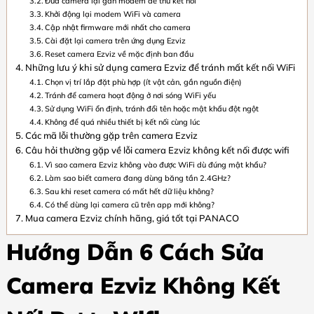
Đưa camera lại gần modem để thử kết nối
Khởi động lại modem WiFi và camera
Cập nhật firmware mới nhất cho camera
Cài đặt lại camera trên ứng dụng Ezviz
Reset camera Ezviz về mặc định ban đầu
Những lưu ý khi sử dụng camera Ezviz để tránh mất kết nối WiFi
Chọn vị trí lắp đặt phù hợp (ít vật cản, gần nguồn điện)
Tránh để camera hoạt động ở nơi sóng WiFi yếu
Sử dụng WiFi ổn định, tránh đổi tên hoặc mật khẩu đột ngột
Không để quá nhiều thiết bị kết nối cùng lúc
Các mã lỗi thường gặp trên camera Ezviz
Câu hỏi thường gặp về lỗi camera Ezviz không kết nối được wifi
Vì sao camera Ezviz không vào được WiFi dù đúng mật khẩu?
Làm sao biết camera đang dùng băng tần 2.4GHz?
Sau khi reset camera có mất hết dữ liệu không?
Có thể dùng lại camera cũ trên app mới không?
Mua camera Ezviz chính hãng, giá tốt tại PANACO
Hướng Dẫn 6 Cách Sửa
Camera Ezviz Không Kết