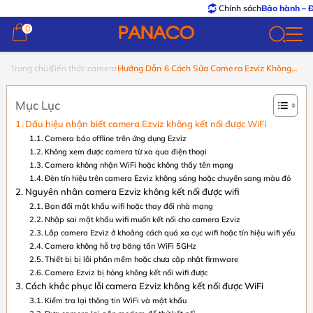
Chính sách
Bảo hành – Đổi trả
tốt
0
0
Trang chủ
Kiến thức camera
Hướng Dẫn 6 Cách Sửa Camera Ezviz Không
Kết Nối Được Wifi
Mục Lục
Dấu hiệu nhận biết camera Ezviz không kết nối được WiFi
Camera báo offline trên ứng dụng Ezviz
Không xem được camera từ xa qua điện thoại
Camera không nhận WiFi hoặc không thấy tên mạng
Đèn tín hiệu trên camera Ezviz không sáng hoặc chuyển sang màu đỏ
Nguyên nhân camera Ezviz không kết nối được wifi
Bạn đổi mật khẩu wifi hoặc thay đổi nhà mạng
Nhập sai mật khẩu wifi muốn kết nối cho camera Ezviz
Lắp camera Ezviz ở khoảng cách quá xa cục wifi hoặc tín hiệu wifi yếu
Camera không hỗ trợ băng tần WiFi 5GHz
Thiết bị bị lỗi phần mềm hoặc chưa cập nhật firmware
Camera Ezviz bị hỏng không kết nối wifi được
Cách khắc phục lỗi camera Ezviz không kết nối được WiFi
Kiểm tra lại thông tin WiFi và mật khẩu