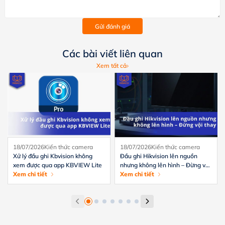
Gửi đánh giá
Các bài viết liên quan
Xem tất cả
18/07/2026
Kiến thức camera
18/07/2026
Kiến thức camera
Xử lý đầu ghi Kbvision không
Đầu ghi Hikvision lên nguồn
xem được qua app KBVIEW Lite
nhưng không lên hình – Đừng vội
Xem chi tiết
thay
Xem chi tiết