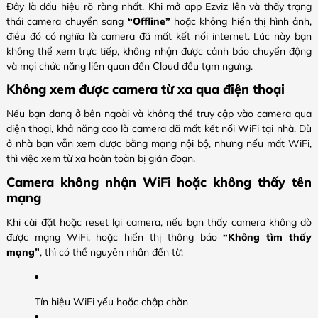
Đây là dấu hiệu rõ ràng nhất. Khi mở app Ezviz lên và thấy trạng
thái camera chuyển sang
“Offline”
hoặc không hiển thị hình ảnh,
điều đó có nghĩa là camera đã mất kết nối internet. Lúc này bạn
không thể xem trực tiếp, không nhận được cảnh báo chuyển động
và mọi chức năng liên quan đến Cloud đều tạm ngưng.
Không xem được camera từ xa qua điện thoại
Nếu bạn đang ở bên ngoài và không thể truy cập vào camera qua
điện thoại, khả năng cao là camera đã mất kết nối WiFi tại nhà. Dù
ở nhà bạn vẫn xem được bằng mạng nội bộ, nhưng nếu mất WiFi,
thì việc xem từ xa hoàn toàn bị gián đoạn.
Camera không nhận WiFi hoặc không thấy tên
mạng
Khi cài đặt hoặc reset lại camera, nếu bạn thấy camera không dò
được mạng WiFi, hoặc hiển thị thông báo
“Không tìm thấy
mạng”
, thì có thể nguyên nhân đến từ:
Tín hiệu WiFi yếu hoặc chập chờn