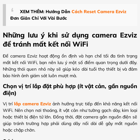
XEM THÊM: Hướng Dẫn
Cách Reset Camera Ezviz
Đơn Giản Chỉ Với Vài Bước
Những lưu ý khi sử dụng camera Ezviz
để tránh mất kết nối WiFi
Để camera Ezviz hoạt động ổn định và hạn chế tối đa tình trạng
mất kết nối WiFi, bạn nên lưu ý một số điểm quan trọng dưới đây.
Những thói quen nhỏ này sẽ giúp kéo dài tuổi thọ thiết bị và đảm
bảo hình ảnh giám sát luôn mượt mà.
Chọn vị trí lắp đặt phù hợp (ít vật cản, gần nguồn
điện)
Vị trí
lắp camera Ezviz
ảnh hưởng trực tiếp đến khả năng kết nối
WiFi. Nên chọn nơi thoáng, ít vật cản như tường gạch dày, kim loại
hoặc thiết bị điện tử lớn. Đồng thời, đặt camera gần nguồn điện sẽ
giúp tránh trường hợp phải dùng dây nối dài dễ gây mất nguồn
hoặc chập chờn.