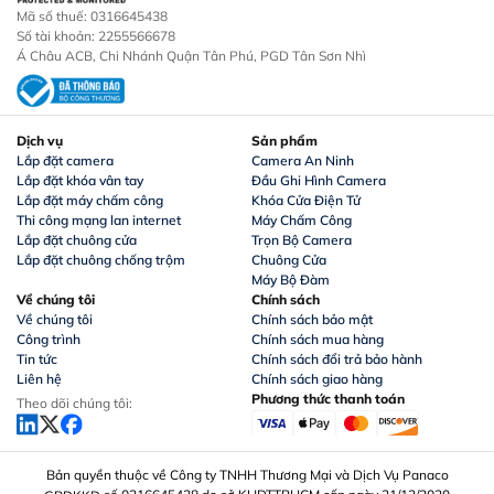
Mã số thuế: 0316645438
Số tài khoản: 2255566678
Á Châu ACB, Chi Nhánh Quận Tân Phú, PGD Tân Sơn Nhì
Dịch vụ
Sản phẩm
Lắp đặt camera
Camera An Ninh
Lắp đặt khóa vân tay
Đầu Ghi Hình Camera
Lắp đặt máy chấm công
Khóa Cửa Điện Tử
Thi công mạng lan internet
Máy Chấm Công
Lắp đặt chuông cửa
Trọn Bộ Camera
Lắp đặt chuông chống trộm
Chuông Cửa
Máy Bộ Đàm
Về chúng tôi
Chính sách
Về chúng tôi
Chính sách bảo mật
Công trình
Chính sách mua hàng
Tin tức
Chính sách đổi trả bảo hành
Liên hệ
Chính sách giao hàng
Phương thức thanh toán
Theo dõi chúng tôi:
Bản quyền thuộc về Công ty TNHH Thương Mại và Dịch Vụ Panaco