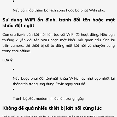
Nếu cần, lắp thêm bộ kích sóng hoặc bộ phát WiFi phụ.
Sử dụng WiFi ổn định, tránh đổi tên hoặc mật
khẩu đột ngột
Camera Ezviz cần kết nối liên tục với WiFi để hoạt động. Nếu bạn
thường xuyên đổi tên WiFi hoặc mật khẩu mà quên cấu hình lại
trên camera, thì thiết bị sẽ tự động mất kết nối và chuyển sang
trạng thái offline.
Lưu ý:
Nếu buộc phải đổi tên/mật khẩu WiFi, hãy nhớ cập nhật lại
thông tin trong ứng dụng Ezviz ngay sau đó.
Tránh bật/tắt modem nhiều lần trong ngày.
Không để quá nhiều thiết bị kết nối cùng lúc
Việc có quá nhiều thiết bị dùng chung một mạng WiFi (điện thoại,