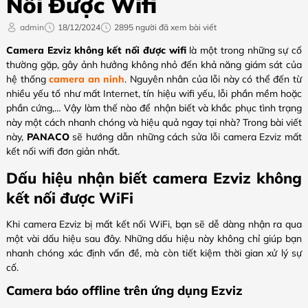
Nối Được Wifi
admin
18/12/2024
2895 người đã xem bài viết
Camera Ezviz không kết nối được wifi
là một trong những sự cố
thường gặp, gây ảnh hưởng không nhỏ đến khả năng giám sát của
hệ thống
camera an ninh
. Nguyên nhân của lỗi này có thể đến từ
nhiều yếu tố như mất Internet, tín hiệu wifi yếu, lỗi phần mềm hoặc
phần cứng,… Vậy làm thế nào để nhận biết và khắc phục tình trạng
này một cách nhanh chóng và hiệu quả ngay tại nhà? Trong bài viết
này,
PANACO
sẽ hướng dẫn những cách sửa lỗi camera Ezviz mất
kết nối wifi đơn giản nhất.
Dấu hiệu nhận biết camera Ezviz không
kết nối được WiFi
Khi camera Ezviz bị mất kết nối WiFi, bạn sẽ dễ dàng nhận ra qua
một vài dấu hiệu sau đây. Những dấu hiệu này không chỉ giúp bạn
nhanh chóng xác định vấn đề, mà còn tiết kiệm thời gian xử lý sự
cố.
Camera báo offline trên ứng dụng Ezviz