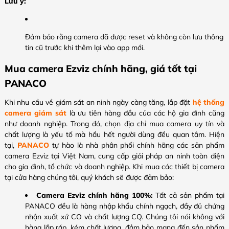
Lưu ý:
Đảm bảo rằng camera đã được reset và không còn lưu thông
tin cũ trước khi thêm lại vào app mới.
Mua camera Ezviz chính hãng, giá tốt tại
PANACO
Khi nhu cầu về giám sát an ninh ngày càng tăng, lắp đặt
hệ thống
camera giám sát
là ưu tiên hàng đầu của các hộ gia đình cũng
như doanh nghiệp. Trong đó, chọn địa chỉ mua camera uy tín và
chất lượng là yếu tố mà hầu hết người dùng đều quan tâm. Hiện
tại,
PANACO
tự hào là nhà phân phối chính hãng các sản phẩm
camera Ezviz tại Việt Nam, cung cấp giải pháp an ninh toàn diện
cho gia đình, tổ chức và doanh nghiệp. Khi mua các thiết bị camera
tại cửa hàng chúng tôi, quý khách sẽ được đảm bảo:
Camera Ezviz chính hãng 100%:
Tất cả sản phẩm tại
PANACO đều là hàng nhập khẩu chính ngạch, đầy đủ chứng
nhận xuất xứ CO và chất lượng CQ. Chúng tôi nói không với
hàng lắp ráp, kém chất lượng, đảm bảo mang đến sản phẩm