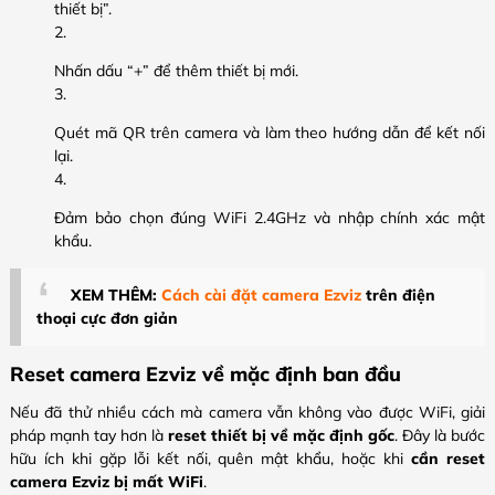
thiết bị”.
Nhấn dấu “+” để thêm thiết bị mới.
Quét mã QR trên camera và làm theo hướng dẫn để kết nối
lại.
Đảm bảo chọn đúng WiFi 2.4GHz và nhập chính xác mật
khẩu.
XEM THÊM:
Cách cài đặt camera Ezviz
trên điện
thoại cực đơn giản
Reset camera Ezviz về mặc định ban đầu
Nếu đã thử nhiều cách mà camera vẫn không vào được WiFi, giải
pháp mạnh tay hơn là
reset thiết bị về mặc định gốc
. Đây là bước
hữu ích khi gặp lỗi kết nối, quên mật khẩu, hoặc khi
cần reset
camera Ezviz bị mất WiFi
.