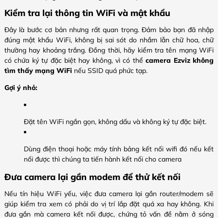
Kiểm tra lại thông tin WiFi và mật khẩu
Đây là bước cơ bản nhưng rất quan trọng. Đảm bảo bạn đã nhập
đúng mật khẩu WiFi, không bị sai sót do nhầm lẫn chữ hoa, chữ
thường hay khoảng trắng. Đồng thời, hãy kiểm tra tên mạng WiFi
có chứa ký tự đặc biệt hay không, vì có thể
camera Ezviz không
tìm thấy mạng WiFi
nếu SSID quá phức tạp.
Gợi ý nhỏ:
Đặt tên WiFi ngắn gọn, không dấu và không ký tự đặc biệt.
Dùng điện thoại hoặc máy tính bảng kết nối wifi đó nếu kết
nối được thì chúng ta tiến hành kết nối cho camera
Đưa camera lại gần modem để thử kết nối
Nếu tín hiệu WiFi yếu, việc đưa camera lại gần router/modem sẽ
giúp kiểm tra xem có phải do vị trí lắp đặt quá xa hay không. Khi
đưa gần mà camera kết nối được, chứng tỏ vấn đề nằm ở sóng