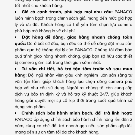
tốt nhất cho khách hàng.
Giá cả cạnh tranh, phù hợp mọi nhu cầu:
PANACO
luôn minh bạch trong chính sách giá, mang đến mức giá hợp
lý và ưu đãi. Khách hàng có thể yên tâm chọn lựa camera
phù hợp mà không lo về chi phí.
Đặt hàng dễ dàng, giao hàng nhanh chóng toàn
quốc:
Dù ở bất cứ đâu, bạn đều có thể dễ dàng đặt mua sản
phẩm qua hệ thống đại lý của PANACO. Chúng tôi đảm bảo
quá trình giao hàng nhanh chóng, giúp bạn sở hữu các thiết
bị camera giám sát trong thời gian sớm nhất.
Tư vấn chi tiết, hỗ trợ tận tâm trước và sau mua
hàng
: Đội ngũ nhân viên giàu kinh nghiệm luôn sẵn sàng tư
vấn tận tâm, giúp khách hàng lựa chọn dòng camera phù
hợp với nhu cầu sử dụng. Ngoài ra, chúng tôi còn cung cấp
dịch vụ bảo trì định kỳ và hỗ trợ kỹ thuật 24/7, giúp khách
hàng giải quyết mọi sự cố kịp thời trong suốt quá trình sử
dụng sản phẩm.
Chính sách bảo hành minh bạch, đổi trả linh hoạt:
PANACO áp dụng chính sách bảo hành chính hãng lên đến 2
năm, cùng cơ chế đổi trả nhanh gọn nếu sản phẩm gặp lỗi,
mang đến sự an tâm tối đa cho khách hàng.