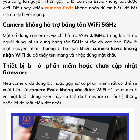
yếu cũng là nguyên nhân gây ra lỗi camera Ezviz không bắt được
wifi. Điều này khiến
camera Ezviz
không nhận đủ tín hiệu để kết
nối ổn định với mạng.
Camera không hỗ trợ băng tần WiFi 5GHz
Một số dòng camera Ezviz chỉ hỗ trợ WiFi
2.4GHz
, trong khi nhiều
người dùng lại sử dụng băng tần
5GHz
vì tốc độ cao hơn. Đây là
một nguyên nhân thường bị bỏ qua khiến
camera Ezviz không
nhận WiFi
dù đã thấy tên mạng và nhập đúng mật khẩu.
Thiết bị bị lỗi phần mềm hoặc chưa cập nhật
firmware
Nếu camera đã dùng lâu hoặc gặp sự cố phần mềm, rất có thể sẽ
xuất hiện lỗi
camera Ezviz không vào được WiFi
dù sóng mạnh
và mật khẩu đúng. Điều này có thể do firmware cũ, lỗi hệ thống
hoặc lỗi do mất điện đột ngột.