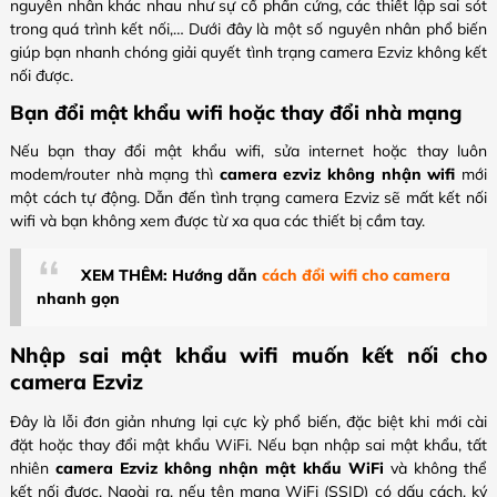
nguyên nhân khác nhau như sự cố phần cứng, các thiết lập sai sót
trong quá trình kết nối,… Dưới đây là một số nguyên nhân phổ biến
giúp bạn nhanh chóng giải quyết tình trạng camera Ezviz không kết
nối được.
Bạn đổi mật khẩu wifi hoặc thay đổi nhà mạng
Nếu bạn thay đổi mật khẩu wifi, sửa internet hoặc thay luôn
modem/router nhà mạng thì
camera ezviz không nhận wifi
mới
một cách tự động. Dẫn đến tình trạng camera Ezviz sẽ mất kết nối
wifi và bạn không xem được từ xa qua các thiết bị cầm tay.
XEM THÊM: Hướng dẫn
cách đổi wifi cho camera
nhanh gọn
Nhập sai mật khẩu wifi muốn kết nối cho
camera Ezviz
Đây là lỗi đơn giản nhưng lại cực kỳ phổ biến, đặc biệt khi mới cài
đặt hoặc thay đổi mật khẩu WiFi. Nếu bạn nhập sai mật khẩu, tất
nhiên
camera Ezviz không nhận mật khẩu WiFi
và không thể
kết nối được. Ngoài ra, nếu tên mạng WiFi (SSID) có dấu cách, ký