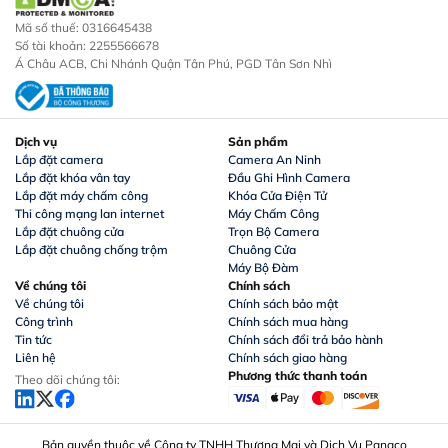
Mã số thuế: 0316645438
Số tài khoản: 2255566678
Á Châu ACB, Chi Nhánh Quận Tân Phú, PGD Tân Sơn Nhì
Dịch vụ
Sản phẩm
Lắp đặt camera
Camera An Ninh
Lắp đặt khóa vân tay
Đầu Ghi Hình Camera
Lắp đặt máy chấm công
Khóa Cửa Điện Tử
Thi công mạng lan internet
Máy Chấm Công
Lắp đặt chuông cửa
Trọn Bộ Camera
Lắp đặt chuông chống trộm
Chuông Cửa
Máy Bộ Đàm
Về chúng tôi
Chính sách
Về chúng tôi
Chính sách bảo mật
Công trình
Chính sách mua hàng
Tin tức
Chính sách đổi trả bảo hành
Liên hệ
Chính sách giao hàng
Phương thức thanh toán
Theo dõi chúng tôi:
Bản quyền thuộc về Công ty TNHH Thương Mại và Dịch Vụ Panaco