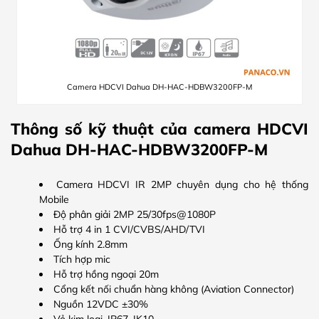
Camera HDCVI Dahua DH-HAC-HDBW3200FP-M
Thông số kỹ thuật của camera HDCVI
Dahua DH-HAC-HDBW3200FP-M
Camera HDCVI IR 2MP chuyên dụng cho hệ thống
Mobile
Độ phân giải 2MP 25/30fps@1080P
Hỗ trợ 4 in 1 CVI/CVBS/AHD/TVI
Ống kính 2.8mm
Tích hợp mic
Hỗ trợ hồng ngoại 20m
Cổng kết nối chuẩn hàng không (Aviation Connector)
Nguồn 12VDC ±30%
Vỏ kim loại, IP67, IK10