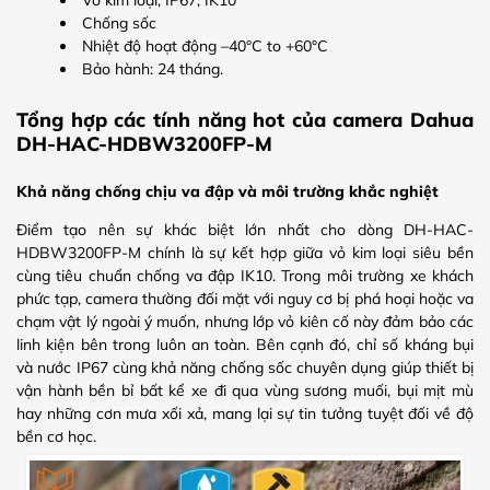
Chống sốc
Nhiệt độ hoạt động –40°C to +60°C
Bảo hành: 24 tháng.
Tổng hợp các tính năng hot của camera Dahua
DH-HAC-HDBW3200FP-M
Khả năng chống chịu va đập và môi trường khắc nghiệt
Điểm tạo nên sự khác biệt lớn nhất cho dòng DH-HAC-
HDBW3200FP-M chính là sự kết hợp giữa vỏ kim loại siêu bền
cùng tiêu chuẩn chống va đập IK10. Trong môi trường xe khách
phức tạp, camera thường đối mặt với nguy cơ bị phá hoại hoặc va
chạm vật lý ngoài ý muốn, nhưng lớp vỏ kiên cố này đảm bảo các
linh kiện bên trong luôn an toàn. Bên cạnh đó, chỉ số kháng bụi
và nước IP67 cùng khả năng chống sốc chuyên dụng giúp thiết bị
vận hành bền bỉ bất kể xe đi qua vùng sương muối, bụi mịt mù
hay những cơn mưa xối xả, mang lại sự tin tưởng tuyệt đối về độ
bền cơ học.