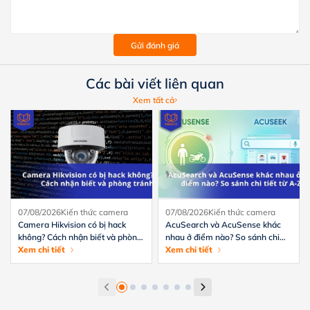
Gửi đánh giá
Các bài viết liên quan
Xem tất cả
07/08/2026
Kiến thức camera
07/08/2026
Kiến thức camera
Camera Hikvision có bị hack
AcuSearch và AcuSense khác
không? Cách nhận biết và phòng
nhau ở điểm nào? So sánh chi
tránh hiệu quả
Xem chi tiết
tiết từ A-Z
Xem chi tiết