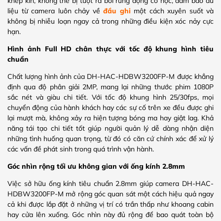
khép kín, không thể bị tuột ra bởi rung động cơ học, đảm bảo dữ
liệu từ camera luôn chảy về
đầu ghi
một cách xuyên suốt và
không bị nhiễu loạn ngay cả trong những điều kiện xóc nảy cực
hạn.
Hình ảnh Full HD chân thực với tốc độ khung hình tiêu
chuẩn
Chất lượng hình ảnh của DH-HAC-HDBW3200FP-M được khẳng
định qua độ phân giải 2MP, mang lại những thước phim 1080P
sắc nét và giàu chi tiết. Với tốc độ khung hình 25/30fps, mọi
chuyển động của hành khách hay các sự cố trên xe đều được ghi
lại mượt mà, không xảy ra hiện tượng bóng ma hay giật lag. Khả
năng tái tạo chi tiết tốt giúp người quản lý dễ dàng nhận diện
những tình huống quan trọng, từ đó có căn cứ chính xác để xử lý
các vấn đề phát sinh trong quá trình vận hành.
Góc nhìn rộng tối ưu không gian với ống kính 2.8mm
Việc sở hữu ống kính tiêu chuẩn 2.8mm giúp camera DH-HAC-
HDBW3200FP-M mở rộng góc quan sát một cách hiệu quả ngay
cả khi được lắp đặt ở những vị trí có trần thấp như khoang cabin
hay cửa lên xuống. Góc nhìn này đủ rộng để bao quát toàn bộ