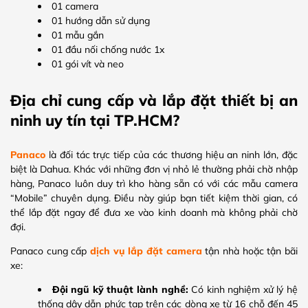
01 camera
01 hướng dẫn sử dụng
01 mẫu gắn
01 đầu nối chống nước 1x
01 gói vít và neo
Địa chỉ cung cấp và lắp đặt thiết bị an
ninh uy tín tại TP.HCM?
Panaco
là đối tác trực tiếp của các thương hiệu an ninh lớn, đặc
biệt là Dahua. Khác với những đơn vị nhỏ lẻ thường phải chờ nhập
hàng, Panaco luôn duy trì kho hàng sẵn có với các mẫu camera
“Mobile” chuyên dụng. Điều này giúp bạn tiết kiệm thời gian, có
thể lắp đặt ngay để đưa xe vào kinh doanh mà không phải chờ
đợi.
Panaco cung cấp
dịch vụ lắp đặt camera
tận nhà hoặc tận bãi
xe:
Đội ngũ kỹ thuật lành nghề:
Có kinh nghiệm xử lý hệ
thống dây dẫn phức tạp trên các dòng xe từ 16 chỗ đến 45