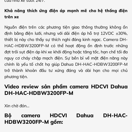
của nhà xe suốt 24/7.
Khả năng thích ứng điện áp mạnh mẽ cho hệ thống điện
trên xe
Nguồn điện trên các phương tiện giao thông thường không ổn
định bằng điện lưới, nhưng với dải điện áp hỗ trợ 12VDC ±30%,
thiết bị này cho thấy sự thích nghi đáng kinh ngạc. Camera DH-
HAC-HDBW3200FP-M có thể hoạt động ổn định trước những
đợt trồi sụt điện áp khi xe khởi động hoặc tăng tốc, hạn chế tối đa
nguy cơ cháy chập mạch điện. Sự bền bỉ về mặt điện năng này
chính là yếu tố chốt hạ giúp Dahua DH-HAC-HDBW3200FP-M
trở thành khoản đầu tư xứng đáng và dài hạn cho mọi chủ
phương tiện.
Video review sản phẩm camera HDCVI Dahua
DH-HAC-HDBW3200FP-M
Xin chờ đón…
Bộ camera HDCVI Dahua DH-HAC-
HDBW3200FP-M gồm: