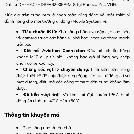
Dahua DH-HAC-HDBW3200FP-M G tại Panaco là … VNĐ.
Mức giá trên được xem là hoàn toàn xứng đáng với một thiết bị
dành riêng cho môi trường di động (Mobile System) vì:
Tiêu chuẩn IK10:
Khả năng chống va đập cực cao, bảo
vệ camera trước các hành vi phá hoại hoặc va chạm mạnh
trên xe.
Kết nối Aviation Connector:
Đầu nối chuẩn hàng
không M12 giúp tín hiệu không bao giờ bị lỏng hay chập
chờn do xe xóc nảy.
Chống sốc vật lý chuyên dụng:
Linh kiện bên trong
được thiết kế để chịu được rung động liên tục từ động cơ và
mặt đường, điều mà các dòng camera dân dụng không làm
được.
Độ bền vượt trội:
Vỏ kim loại đạt chuẩn IP67, hoạt
động ổn định từ -40°C đến +60°C.
Thông tin khuyến mãi
Giao hàng nhanh tận nhà