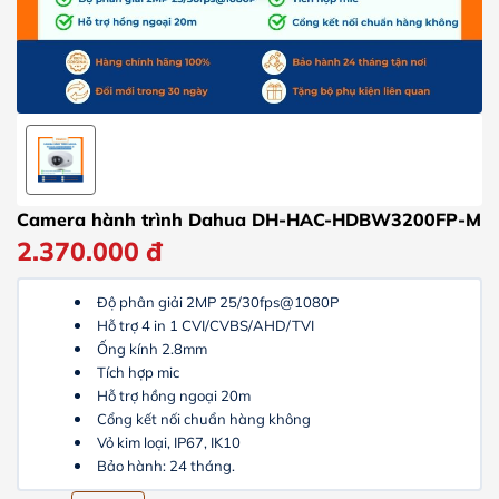
Camera hành trình Dahua DH-HAC-HDBW3200FP-M
2.370.000
đ
Độ phân giải 2MP 25/30fps@1080P
Hỗ trợ 4 in 1 CVI/CVBS/AHD/TVI
Ống kính 2.8mm
Tích hợp mic
Hỗ trợ hồng ngoại 20m
Cổng kết nối chuẩn hàng không
Vỏ kim loại, IP67, IK10
Bảo hành: 24 tháng.