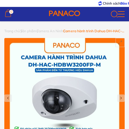
Chính sách
Bảo hành –
0
0
Trang chủ
Sản phẩm
Camera An Ninh
Camera hành trình Dahua DH-HAC-
HDBW3200FP-M