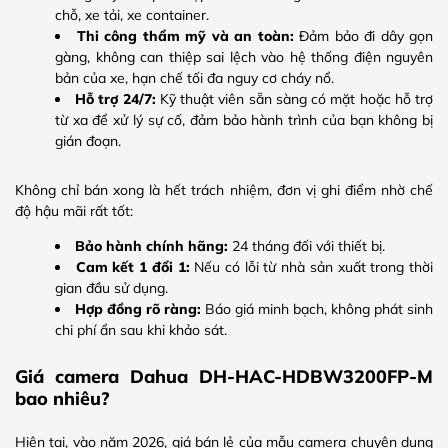
chỗ, xe tải, xe container.
Thi công thẩm mỹ và an toàn:
Đảm bảo đi dây gọn
gàng, không can thiệp sai lệch vào hệ thống điện nguyên
bản của xe, hạn chế tối đa nguy cơ cháy nổ.
Hỗ trợ 24/7:
Kỹ thuật viên sẵn sàng có mặt hoặc hỗ trợ
từ xa để xử lý sự cố, đảm bảo hành trình của bạn không bị
gián đoạn.
Không chỉ bán xong là hết trách nhiệm, đơn vị ghi điểm nhờ chế
độ hậu mãi rất tốt:
Bảo hành chính hãng:
24 tháng đối với thiết bị.
Cam kết 1 đổi 1:
Nếu có lỗi từ nhà sản xuất trong thời
gian đầu sử dụng.
Hợp đồng rõ ràng:
Báo giá minh bạch, không phát sinh
chi phí ẩn sau khi khảo sát.
Giá camera Dahua DH-HAC-HDBW3200FP-M
bao nhiêu?
Hiện tại, vào năm 2026, giá bán lẻ của mẫu camera chuyên dụng