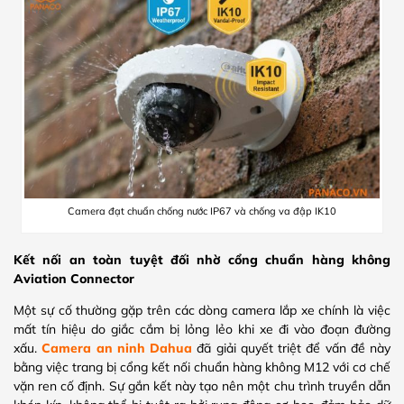
Camera đạt chuẩn chống nước IP67 và chống va đập IK10
Kết nối an toàn tuyệt đối nhờ cổng chuẩn hàng không
Aviation Connector
Một sự cố thường gặp trên các dòng camera lắp xe chính là việc
mất tín hiệu do giắc cắm bị lỏng lẻo khi xe đi vào đoạn đường
xấu.
Camera an ninh Dahua
đã giải quyết triệt để vấn đề này
bằng việc trang bị cổng kết nối chuẩn hàng không M12 với cơ chế
vặn ren cố định. Sự gắn kết này tạo nên một chu trình truyền dẫn