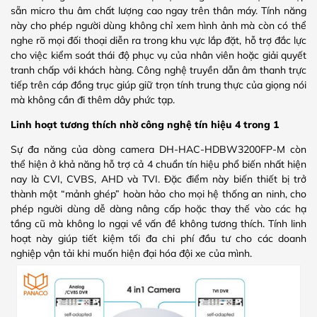
sẵn micro thu âm chất lượng cao ngay trên thân máy. Tính năng
này cho phép người dùng không chỉ xem hình ảnh mà còn có thể
nghe rõ mọi đối thoại diễn ra trong khu vực lắp đặt, hỗ trợ đắc lực
cho việc kiểm soát thái độ phục vụ của nhân viên hoặc giải quyết
tranh chấp với khách hàng. Công nghệ truyền dẫn âm thanh trực
tiếp trên cáp đồng trục giúp giữ trọn tính trung thực của giọng nói
mà không cần đi thêm dây phức tạp.
Linh hoạt tương thích nhờ công nghệ tín hiệu 4 trong 1
Sự đa năng của dòng camera DH-HAC-HDBW3200FP-M còn
thể hiện ở khả năng hỗ trợ cả 4 chuẩn tín hiệu phổ biến nhất hiện
nay là CVI, CVBS, AHD và TVI. Đặc điểm này biến thiết bị trở
thành một “mảnh ghép” hoàn hảo cho mọi hệ thống an ninh, cho
phép người dùng dễ dàng nâng cấp hoặc thay thế vào các hạ
tầng cũ mà không lo ngại về vấn đề không tương thích. Tính linh
hoạt này giúp tiết kiệm tối đa chi phí đầu tư cho các doanh
nghiệp vận tải khi muốn hiện đại hóa đội xe của mình.