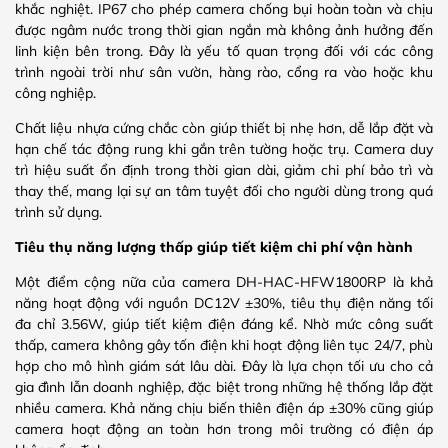
khắc nghiệt. IP67 cho phép camera chống bụi hoàn toàn và chịu
được ngâm nước trong thời gian ngắn mà không ảnh hưởng đến
linh kiện bên trong. Đây là yếu tố quan trọng đối với các công
trình ngoài trời như sân vườn, hàng rào, cổng ra vào hoặc khu
công nghiệp.
Chất liệu nhựa cứng chắc còn giúp thiết bị nhẹ hơn, dễ lắp đặt và
hạn chế tác động rung khi gắn trên tường hoặc trụ. Camera duy
trì hiệu suất ổn định trong thời gian dài, giảm chi phí bảo trì và
thay thế, mang lại sự an tâm tuyệt đối cho người dùng trong quá
trình sử dụng.
Tiêu thụ năng lượng thấp giúp tiết kiệm chi phí vận hành
Một điểm cộng nữa của camera DH-HAC-HFW1800RP là khả
năng hoạt động với nguồn DC12V ±30%, tiêu thụ điện năng tối
đa chỉ 3.56W, giúp tiết kiệm điện đáng kể. Nhờ mức công suất
thấp, camera không gây tốn điện khi hoạt động liên tục 24/7, phù
hợp cho mô hình giám sát lâu dài. Đây là lựa chọn tối ưu cho cả
gia đình lẫn doanh nghiệp, đặc biệt trong những hệ thống lắp đặt
nhiều camera. Khả năng chịu biến thiên điện áp ±30% cũng giúp
camera hoạt động an toàn hơn trong môi trường có điện áp