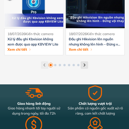
18/07/2026
Kiến thức camera
18/07/2026
Kiến thức camera
Xử lý đầu ghi Kbvision không
Đầu ghi Hikvision lên nguồn
xem được qua app KBVIEW Lite
nhưng không lên hình – Đừng vội
Xem chi tiết
thay
Xem chi tiết
Giao hàng linh động
Chất lượng vượt trội
Giao hàng nhanh tới tay người sử
Sản phẩm có nguồn gốc xuất xứ rõ
dụng trong ngày, tối đa 72h
ràng, cam kết chất lượng