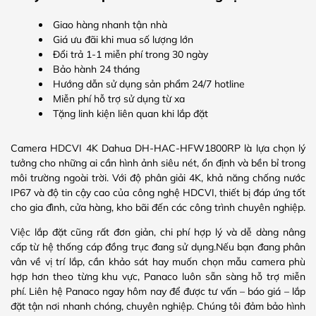
Giao hàng nhanh tận nhà
Giá ưu đãi khi mua số lượng lớn
Đổi trả 1-1 miễn phí trong 30 ngày
Bảo hành 24 tháng
Hướng dẫn sử dụng sản phẩm 24/7 hotline
Miễn phí hỗ trợ sử dụng từ xa
Tặng linh kiện liên quan khi lắp đặt
Camera HDCVI 4K Dahua DH-HAC-HFW1800RP là lựa chọn lý
tưởng cho những ai cần hình ảnh siêu nét, ổn định và bền bỉ trong
môi trường ngoài trời. Với độ phân giải 4K, khả năng chống nước
IP67 và độ tin cậy cao của công nghệ HDCVI, thiết bị đáp ứng tốt
cho gia đình, cửa hàng, kho bãi đến các công trình chuyên nghiệp.
Việc lắp đặt cũng rất đơn giản, chi phí hợp lý và dễ dàng nâng
cấp từ hệ thống cáp đồng trục đang sử dụng.Nếu bạn đang phân
vân về vị trí lắp, cần khảo sát hay muốn chọn mẫu camera phù
hợp hơn theo từng khu vực, Panaco luôn sẵn sàng hỗ trợ miễn
phí. Liên hệ Panaco ngay hôm nay để được tư vấn – báo giá – lắp
đặt tận nơi nhanh chóng, chuyên nghiệp. Chúng tôi đảm bảo hình