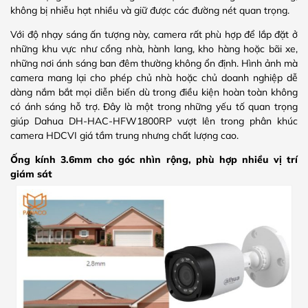
không bị nhiễu hạt nhiều và giữ được các đường nét quan trọng.
Với độ nhạy sáng ấn tượng này, camera rất phù hợp để lắp đặt ở
những khu vực như cổng nhà, hành lang, kho hàng hoặc bãi xe,
những nơi ánh sáng ban đêm thường không ổn định. Hình ảnh mà
camera mang lại cho phép chủ nhà hoặc chủ doanh nghiệp dễ
dàng nắm bắt mọi diễn biến dù trong điều kiện hoàn toàn không
có ánh sáng hỗ trợ. Đây là một trong những yếu tố quan trọng
giúp Dahua DH-HAC-HFW1800RP vượt lên trong phân khúc
camera HDCVI giá tầm trung nhưng chất lượng cao.
Ống kính 3.6mm cho góc nhìn rộng, phù hợp nhiều vị trí
giám sát