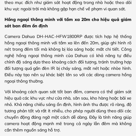
theo mục đích như giám sát hoạt động trong nhà hoặc theo dõi
khu vực ngoài trời mà không gặp hạn chế về phạm vi quan sát.
Hồng ngoại thông minh với tầm xa 20m cho hiệu quả giám
sát ban đêm ổn định
Camera Dahua DH-HAC-HFW1800RP được tích hợp hệ thống
hồng ngoại thông minh với tầm xa lên đến 20m, giúp ghi hình rõ
nét trong đêm tối mà không bị lóa sáng hoặc mất chi tiết. Công
nghệ hồng ngoại thông minh của Dahua có khả năng tự điều
chỉnh độ sáng dựa theo khoảng cách đối tượng, tránh trường hợp
đối tượng quá gần đèn IR bị cháy sáng, mất nét hoặc nhòe hình.
Điều này tạo nên sự khác biệt lớn so với các dòng camera hồng
ngoại thông thường.
Với khoảng cách quan sát tốt ban đêm, camera có thể giám sát
hiệu quả các khu vực như cửa nhà, sân sau, kho hàng hoặc bãi xe
nhỏ. Khả năng chiếu sáng ổn định, hình ảnh thu được rõ ràng, độ
tương phản tốt và rất ít nhiễu, cho phép người dùng theo dõi các
chuyển động đáng ngờ một cách dễ dàng. Đây là tính năng giúp
camera hoạt động mạnh mẽ trong cả ngày lẫn đêm mà không
cần thêm nguồn sáng hỗ trợ.