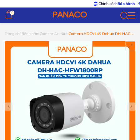
Chính sách
Bảo hành – Đổi trả
0
0
Trang chủ
Sản phẩm
Camera An Ninh
Camera HDCVI 4K Dahua DH-HAC-
HFW1800RP