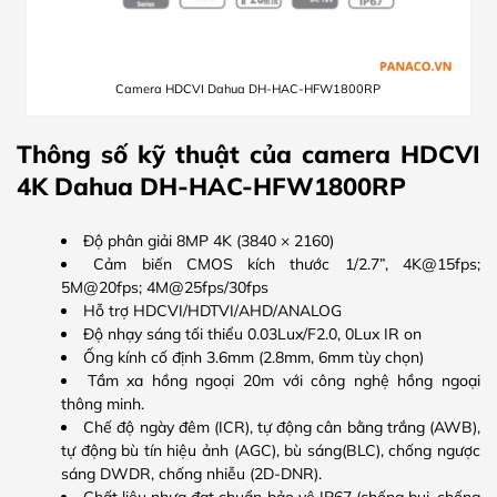
Camera HDCVI Dahua DH-HAC-HFW1800RP
Thông số kỹ thuật của camera HDCVI
4K Dahua DH-HAC-HFW1800RP
Độ phân giải 8MP 4K (3840 × 2160)
Cảm biến CMOS kích thước 1/2.7”, 4K@15fps;
5M@20fps; 4M@25fps/30fps
Hỗ trợ HDCVI/HDTVI/AHD/ANALOG
Độ nhạy sáng tối thiểu 0.03Lux/F2.0, 0Lux IR on
Ống kính cố định 3.6mm (2.8mm, 6mm tùy chọn)
Tầm xa hồng ngoại 20m với công nghệ hồng ngoại
thông minh.
Chế độ ngày đêm (ICR), tự động cân bằng trắng (AWB),
tự động bù tín hiệu ảnh (AGC), bù sáng(BLC), chống ngược
sáng DWDR, chống nhiễu (2D-DNR).
Chất liệu nhựa đạt chuẩn bảo vệ IP67 (chống bụi, chống