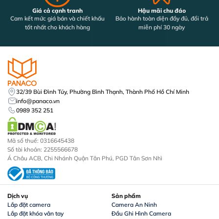
Giá cả cạnh tranh
Hậu mãi chu đáo
Cam kết mức giá bán và chiết khấu
Bảo hành toàn diện đầy đủ, đổi trả
tốt nhất cho khách hàng
miễn phí 30 ngày
32/39 Bùi Đình Túy, Phường Bình Thạnh, Thành Phố Hồ Chí Minh
info@panaco.vn
0989 352 251
Mã số thuế: 0316645438
Số tài khoản: 2255566678
Á Châu ACB, Chi Nhánh Quận Tân Phú, PGD Tân Sơn Nhì
Dịch vụ
Sản phẩm
Lắp đặt camera
Camera An Ninh
Lắp đặt khóa vân tay
Đầu Ghi Hình Camera