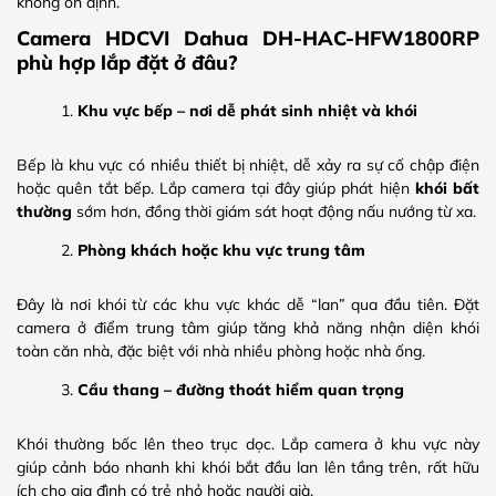
không ổn định.
Camera HDCVI Dahua DH-HAC-HFW1800RP
phù hợp lắp đặt ở đâu?
Khu vực bếp – nơi dễ phát sinh nhiệt và khói
Bếp là khu vực có nhiều thiết bị nhiệt, dễ xảy ra sự cố chập điện
hoặc quên tắt bếp. Lắp camera tại đây giúp phát hiện
khói bất
thường
sớm hơn, đồng thời giám sát hoạt động nấu nướng từ xa.
Phòng khách hoặc khu vực trung tâm
Đây là nơi khói từ các khu vực khác dễ “lan” qua đầu tiên. Đặt
camera ở điểm trung tâm giúp tăng khả năng nhận diện khói
toàn căn nhà, đặc biệt với nhà nhiều phòng hoặc nhà ống.
Cầu thang – đường thoát hiểm quan trọng
Khói thường bốc lên theo trục dọc. Lắp camera ở khu vực này
giúp cảnh báo nhanh khi khói bắt đầu lan lên tầng trên, rất hữu
ích cho gia đình có trẻ nhỏ hoặc người già.