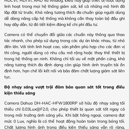
HDCVI, HDTVI, AHD và Analog. Điều này giúp thiết bị hoạt động
linh hoạt trong mọi hệ thống giám sát, kể cả những mô hình đã
lắp đặt từ trước. Khả năng tương thích đa chuẩn giúp người dùng
dễ dàng nâng cấp hệ thống mà không cần thay toàn bộ đầu ghi
hay dây dẫn, từ đó tiết kiệm đáng kể chi phí đầu tư.
Camera có thể chuyển đổi giữa các chuẩn này thông qua thao
tác nhanh, cho phép sử dụng trong các dự án khác nhau, từ nhỏ
đến lớn. Với tính linh hoạt cao, sản phẩm phù hợp cho các đơn vị
thi công, người dùng có nhu cầu mở rộng hoặc thay thế thiết bị
trong hệ thống an ninh. Không chỉ tối ưu về mặt phần cứng, khả
năng tương thích đa định dạng còn giúp hình ảnh truyền tải ổn
định hơn, hạn chế lỗi kết nối và bảo đảm chất lượng giám sát liên
tục.
Độ nhạy sáng vượt trội đảm bảo quan sát tốt trong điều
kiện thiếu sáng
Camera Dahua DH-HAC-HFW1800RP sở hữu độ nhạy sáng tối
thiểu chỉ 0.03Lux@F2.0, cho phép thiết bị quan sát tốt ngay cả
trong môi trường ánh sáng yếu. Khi bật hồng ngoại, camera đạt
mức 0 Lux, nghĩa là có thể hoạt động hoàn toàn trong bóng tối.
Chất lượng hình ảnh trong điều kiện thiếu sáng vẫn rõ ràng,