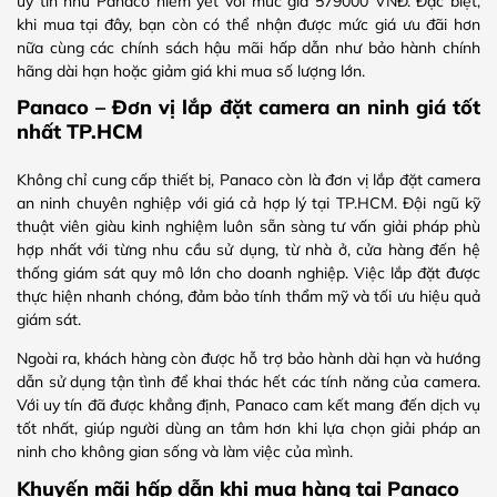
uy tín như Panaco niêm yết với mức giá 579000 VNĐ. Đặc biệt,
khi mua tại đây, bạn còn có thể nhận được mức giá ưu đãi hơn
nữa cùng các chính sách hậu mãi hấp dẫn như bảo hành chính
hãng dài hạn hoặc giảm giá khi mua số lượng lớn.
Panaco – Đơn vị lắp đặt camera an ninh giá tốt
nhất TP.HCM
Không chỉ cung cấp thiết bị, Panaco còn là đơn vị lắp đặt camera
an ninh chuyên nghiệp với giá cả hợp lý tại TP.HCM. Đội ngũ kỹ
thuật viên giàu kinh nghiệm luôn sẵn sàng tư vấn giải pháp phù
hợp nhất với từng nhu cầu sử dụng, từ nhà ở, cửa hàng đến hệ
thống giám sát quy mô lớn cho doanh nghiệp. Việc lắp đặt được
thực hiện nhanh chóng, đảm bảo tính thẩm mỹ và tối ưu hiệu quả
giám sát.
Ngoài ra, khách hàng còn được hỗ trợ bảo hành dài hạn và hướng
dẫn sử dụng tận tình để khai thác hết các tính năng của camera.
Với uy tín đã được khẳng định, Panaco cam kết mang đến dịch vụ
tốt nhất, giúp người dùng an tâm hơn khi lựa chọn giải pháp an
ninh cho không gian sống và làm việc của mình.
Khuyến mãi hấp dẫn khi mua hàng tại Panaco