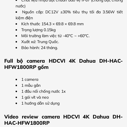
nước)
Nguồn cấp: DC12V ±30% tiêu thụ tối đa 3.56W tiết
kiệm điện
Kích thước 154.3 × 69.8 × 69.8 mm
Trọng lượng 0.15kg
Môi trường làm việc từ -40°C ~ +60°C.
Xuất xứ: Trung Quốc.
Bảo hành: 24 tháng.
Full bộ camera HDCVI 4K Dahua DH-HAC-
HFW1800RP gồm
1 camera
1 mẫu gắn
1 đầu nối chống nước 1x
1 gói vít và neo
1 hướng dẫn sử dụng
Video review camera HDCVI 4K Dahua DH-
HAC-HFW1800RP