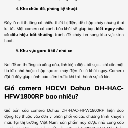
Kho chứa đồ, phòng kỹ thuật
Đây là nơi thường có nhiều thiết bị điện, dễ chập cháy nhưng ít ai
lui tới. Một camera có cảnh báo khói sẽ giúp bạn
biết ngay nếu
có dấu hiệu bất thường
, tránh để cháy lan sang khu vực sinh
hoạt.
Khu vực gara ô tô / nhà xe
Nơi để xe thường có xăng dầu, linh kiện điện, bộ sạc… chỉ cần một
tia lửa nhỏ hoặc chập sạc xe máy điện là có khói ngay. Camera
đặt ở đây giúp cảnh báo sớm trước khi trở thành sự cố lớn.
Giá camera HDCVI Dahua DH-HAC-
HFW1800RP bao nhiêu?
Giá bán của camera Dahua DH-HAC-HFW1800RP hiện dao
động tùy thuộc vào đơn vị phân phối và các chương trình khuyến
mãi. Tại thị trường Việt Nam, sản phẩm này được nhà cung cấp