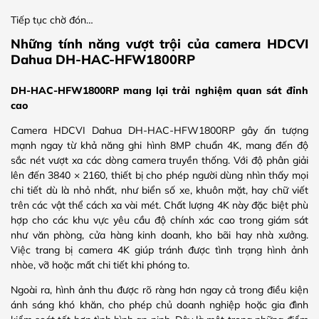
Tiếp tục chờ đón…
Những tính năng vượt trội của camera HDCVI
Dahua DH-HAC-HFW1800RP
DH-HAC-HFW1800RP mang lại trải nghiệm quan sát đỉnh
cao
Camera HDCVI Dahua DH-HAC-HFW1800RP gây ấn tượng
mạnh ngay từ khả năng ghi hình 8MP chuẩn 4K, mang đến độ
sắc nét vượt xa các dòng camera truyền thống. Với độ phân giải
lên đến 3840 × 2160, thiết bị cho phép người dùng nhìn thấy mọi
chi tiết dù là nhỏ nhất, như biển số xe, khuôn mặt, hay chữ viết
trên các vật thể cách xa vài mét. Chất lượng 4K này đặc biệt phù
hợp cho các khu vực yêu cầu độ chính xác cao trong giám sát
như văn phòng, cửa hàng kinh doanh, kho bãi hay nhà xưởng.
Việc trang bị camera 4K giúp tránh được tình trạng hình ảnh
nhòe, vỡ hoặc mất chi tiết khi phóng to.
Ngoài ra, hình ảnh thu được rõ ràng hơn ngay cả trong điều kiện
ánh sáng khó khăn, cho phép chủ doanh nghiệp hoặc gia đình