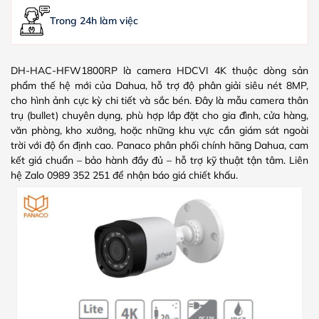
Trong 24h làm việc
DH-HAC-HFW1800RP là camera HDCVI 4K thuộc dòng sản
phẩm thế hệ mới của Dahua, hỗ trợ độ phân giải siêu nét 8MP,
cho hình ảnh cực kỳ chi tiết và sắc bén. Đây là mẫu camera thân
trụ (bullet) chuyên dụng, phù hợp lắp đặt cho gia đình, cửa hàng,
văn phòng, kho xưởng, hoặc những khu vực cần giám sát ngoài
trời với độ ổn định cao. Panaco phân phối chính hãng Dahua, cam
kết giá chuẩn – bảo hành đầy đủ – hỗ trợ kỹ thuật tận tâm. Liên
hệ Zalo 0989 352 251 để nhận báo giá chiết khấu.