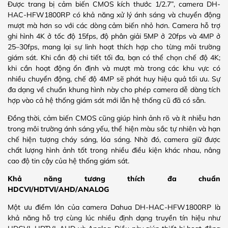
Được trang bị cảm biến CMOS kích thước 1/2.7”, camera DH-
HAC-HFW1800RP có khả năng xử lý ánh sáng và chuyển động
mượt mà hơn so với các dòng cảm biến nhỏ hơn. Camera hỗ trợ
ghi hình 4K ở tốc độ 15fps, độ phân giải 5MP ở 20fps và 4MP ở
25–30fps, mang lại sự linh hoạt thích hợp cho từng môi trường
giám sát. Khi cần độ chi tiết tối đa, bạn có thể chọn chế độ 4K;
khi cần hoạt động ổn định và mượt mà trong các khu vực có
nhiều chuyển động, chế độ 4MP sẽ phát huy hiệu quả tối ưu. Sự
đa dạng về chuẩn khung hình này cho phép camera dễ dàng tích
hợp vào cả hệ thống giám sát mới lẫn hệ thống cũ đã có sẵn.
Đồng thời, cảm biến CMOS cũng giúp hình ảnh rõ và ít nhiễu hơn
trong môi trường ánh sáng yếu, thể hiện màu sắc tự nhiên và hạn
chế hiện tượng cháy sáng, lóa sáng. Nhờ đó, camera giữ được
chất lượng hình ảnh tốt trong nhiều điều kiện khác nhau, nâng
cao độ tin cậy của hệ thống giám sát.
Khả năng tương thích đa chuẩn
HDCVI/HDTVI/AHD/ANALOG
Một ưu điểm lớn của camera Dahua DH-HAC-HFW1800RP là
khả năng hỗ trợ cùng lúc nhiều định dạng truyền tín hiệu như