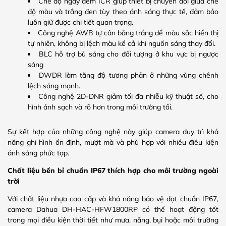
Chế độ ngày đêm ICR giúp thiết bị chuyển đổi giữa chế
độ màu và trắng đen tùy theo ánh sáng thực tế, đảm bảo
luôn giữ được chi tiết quan trọng.
Công nghệ AWB tự cân bằng trắng để màu sắc hiển thị
tự nhiên, không bị lệch màu kể cả khi nguồn sáng thay đổi.
BLC hỗ trợ bù sáng cho đối tượng ở khu vực bị ngược
sáng
DWDR làm tăng độ tương phản ở những vùng chênh
lệch sáng mạnh.
Công nghệ 2D-DNR giảm tối đa nhiễu kỹ thuật số, cho
hình ảnh sạch và rõ hơn trong môi trường tối.
Sự kết hợp của những công nghệ này giúp camera duy trì khả
năng ghi hình ổn định, mượt mà và phù hợp với nhiều điều kiện
ánh sáng phức tạp.
Chất liệu bền bỉ chuẩn IP67 thích hợp cho môi trường ngoài
trời
Với chất liệu nhựa cao cấp và khả năng bảo vệ đạt chuẩn IP67,
camera Dahua DH-HAC-HFW1800RP có thể hoạt động tốt
trong mọi điều kiện thời tiết như mưa, nắng, bụi hoặc môi trường