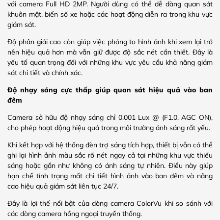
với camera Full HD 2MP. Người dùng có thể dễ dàng quan sát
khuôn mặt, biển số xe hoặc các hoạt động diễn ra trong khu vực
giám sát.
Độ phân giải cao còn giúp việc phóng to hình ảnh khi xem lại trở
nên hiệu quả hơn mà vẫn giữ được độ sắc nét cần thiết. Đây là
yếu tố quan trọng đối với những khu vực yêu cầu khả năng giám
sát chi tiết và chính xác.
Độ nhạy sáng cực thấp giúp quan sát hiệu quả vào ban
đêm
Camera sở hữu độ nhạy sáng chỉ 0.001 Lux @ (F1.0, AGC ON),
cho phép hoạt động hiệu quả trong môi trường ánh sáng rất yếu.
Khi kết hợp với hệ thống đèn trợ sáng tích hợp, thiết bị vẫn có thể
ghi lại hình ảnh màu sắc rõ nét ngay cả tại những khu vực thiếu
sáng hoặc gần như không có ánh sáng tự nhiên. Điều này giúp
hạn chế tình trạng mất chi tiết hình ảnh vào ban đêm và nâng
cao hiệu quả giám sát liên tục 24/7.
Đây là lợi thế nổi bật của dòng camera ColorVu khi so sánh với
các dòng camera hồng ngoại truyền thống.