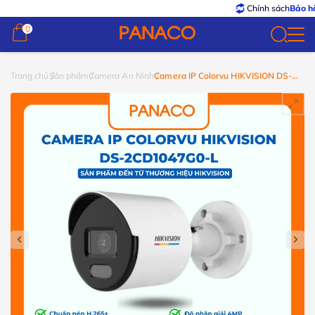
Chính sách
Bảo hành – 
0
0
Trang chủ
Sản phẩm
Camera An Ninh
Camera IP Colorvu HIKVISION DS-
2CD1047G0-L