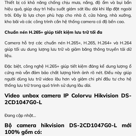
Thiết bị có khả năng chống chịu mưa, nắng, độ ẩm và bụi bẩn
hiệu quả, giúp duy trì hiệu suất giám sát lâu dài khi lắp đặt ngoài
trời. Đây là lựa chọn phù hợp cho nhà ở, cửa hàng, nhà xưởng,
kho bãi và các công trình cần hệ thống camera có độ bền cao.
Chuẩn nén H.265+ giúp tiết kiệm lưu trữ tối đa
Camera hỗ trợ các chuẩn nén H.265+, H.265, H.264+ và H.264
giúp tối ưu dung lượng lưu trữ và giảm băng thông truyền tải dữ
liệu.
Đặc biệt, công nghệ H.265+ giúp tiết kiệm đáng kể dung lượng ổ
cứng mà vẫn đảm bảo chất lượng hình ảnh rõ nét. Điều này giúp
người dùng lưu trữ video lâu hơn và giảm chi phí đầu tư cho hệ
thống lưu trữ trong quá trình sử dụng lâu dài.
Video unbox camera IP Colorvu Hikvision DS-
2CD1047G0-L
Đang cập nhật…
Bộ camera hikvision DS-2CD1047G0-L mới
100% gồm có: