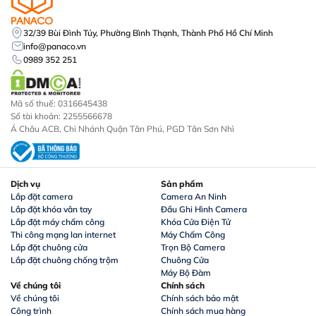
32/39 Bùi Đình Túy, Phường Bình Thạnh, Thành Phố Hồ Chí Minh
info@panaco.vn
0989 352 251
Mã số thuế: 0316645438
Số tài khoản: 2255566678
Á Châu ACB, Chi Nhánh Quận Tân Phú, PGD Tân Sơn Nhì
Dịch vụ
Sản phẩm
Lắp đặt camera
Camera An Ninh
Lắp đặt khóa vân tay
Đầu Ghi Hình Camera
Lắp đặt máy chấm công
Khóa Cửa Điện Tử
Thi công mạng lan internet
Máy Chấm Công
Lắp đặt chuông cửa
Trọn Bộ Camera
Lắp đặt chuông chống trộm
Chuông Cửa
Máy Bộ Đàm
Về chúng tôi
Chính sách
Về chúng tôi
Chính sách bảo mật
Công trình
Chính sách mua hàng