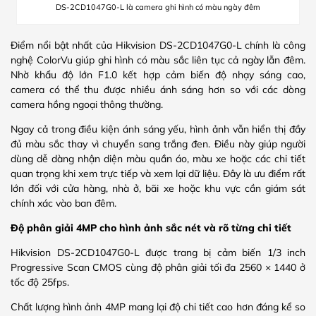
DS-2CD1047G0-L là camera ghi hình có màu ngày đêm
Điểm nổi bật nhất của Hikvision DS-2CD1047G0-L chính là công
nghệ ColorVu giúp ghi hình có màu sắc liên tục cả ngày lẫn đêm.
Nhờ khẩu độ lớn F1.0 kết hợp cảm biến độ nhạy sáng cao,
camera có thể thu được nhiều ánh sáng hơn so với các dòng
camera hồng ngoại thông thường.
Ngay cả trong điều kiện ánh sáng yếu, hình ảnh vẫn hiển thị đầy
đủ màu sắc thay vì chuyển sang trắng đen. Điều này giúp người
dùng dễ dàng nhận diện màu quần áo, màu xe hoặc các chi tiết
quan trọng khi xem trực tiếp và xem lại dữ liệu. Đây là ưu điểm rất
lớn đối với cửa hàng, nhà ở, bãi xe hoặc khu vực cần giám sát
chính xác vào ban đêm.
Độ phân giải 4MP cho hình ảnh sắc nét và rõ từng chi tiết
Hikvision DS-2CD1047G0-L được trang bị cảm biến 1/3 inch
Progressive Scan CMOS cùng độ phân giải tối đa 2560 × 1440 ở
tốc độ 25fps.
Chất lượng hình ảnh 4MP mang lại độ chi tiết cao hơn đáng kể so