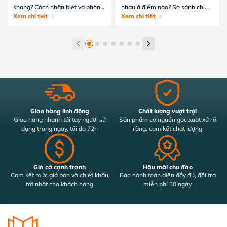
không? Cách nhận biết và phòng
nhau ở điểm nào? So sánh chi
tránh hiệu quả
Xem chi tiết
tiết từ A-Z
Xem chi tiết
Giao hàng linh động
Chất lượng vượt trội
Giao hàng nhanh tới tay người sử
Sản phẩm có nguồn gốc xuất xứ rõ
dụng trong ngày, tối đa 72h
ràng, cam kết chất lượng
Giá cả cạnh tranh
Hậu mãi chu đáo
Cam kết mức giá bán và chiết khấu
Bảo hành toàn diện đầy đủ, đổi trả
tốt nhất cho khách hàng
miễn phí 30 ngày