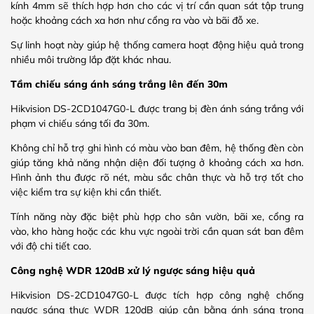
kính 4mm sẽ thích hợp hơn cho các vị trí cần quan sát tập trung
hoặc khoảng cách xa hơn như cổng ra vào và bãi đỗ xe.
Sự linh hoạt này giúp hệ thống camera hoạt động hiệu quả trong
nhiều môi trường lắp đặt khác nhau.
Tầm chiếu sáng ánh sáng trắng lên đến 30m
Hikvision DS-2CD1047G0-L được trang bị đèn ánh sáng trắng với
phạm vi chiếu sáng tối đa 30m.
Không chỉ hỗ trợ ghi hình có màu vào ban đêm, hệ thống đèn còn
giúp tăng khả năng nhận diện đối tượng ở khoảng cách xa hơn.
Hình ảnh thu được rõ nét, màu sắc chân thực và hỗ trợ tốt cho
việc kiểm tra sự kiện khi cần thiết.
Tính năng này đặc biệt phù hợp cho sân vườn, bãi xe, cổng ra
vào, kho hàng hoặc các khu vực ngoài trời cần quan sát ban đêm
với độ chi tiết cao.
Công nghệ WDR 120dB xử lý ngược sáng hiệu quả
Hikvision DS-2CD1047G0-L được tích hợp công nghệ chống
ngược sáng thực WDR 120dB giúp cân bằng ánh sáng trong