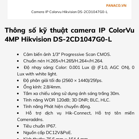
Camera IP Colorvu Hikvision DS-2CD1047G0-L
Thông số kỹ thuật camera IP ColorVu
4MP Hikvision DS-2CD1047G0-L
Cảm biến ảnh 1/3″ Progressive Scan CMOS.
Chuẩn nén H.265+/H.265/H.264+/H.264.
Độ nhạy sáng: Color: 0.001 Lux @ (F1.0, AGC ON), 0
Lux with white light.
Độ phân giải tối đa (2560 × 1440)/25fps.
Ống kính: 2.8/4mm.
Tầm xa chiếu sáng sử dụng ánh sáng trắng 30m.
Tính năng WDR 120dB; 3D DNR; BLC, HLC.
Tính năng Phát hiện chuyển động.
Hỗ trợ dịch vụ Hik-Connect, Hỗ trợ tên miền
Cameraddns.
Tiêu chuẩn IP67.
Nguồn cấp DC12V&PoE.
Kích thước: 76.6 mm × 164.4 mm