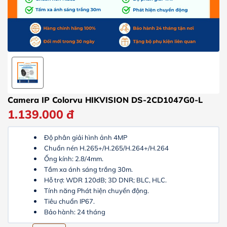
Camera IP Colorvu HIKVISION DS-2CD1047G0-L
1.139.000
đ
Độ phân giải hình ảnh 4MP
Chuẩn nén H.265+/H.265/H.264+/H.264
Ống kính: 2.8/4mm.
Tầm xa ánh sáng trắng 30m.
Hỗ trợ: WDR 120dB; 3D DNR; BLC, HLC.
Tính năng Phát hiện chuyển động.
Tiêu chuẩn IP67.
Bảo hành: 24 tháng