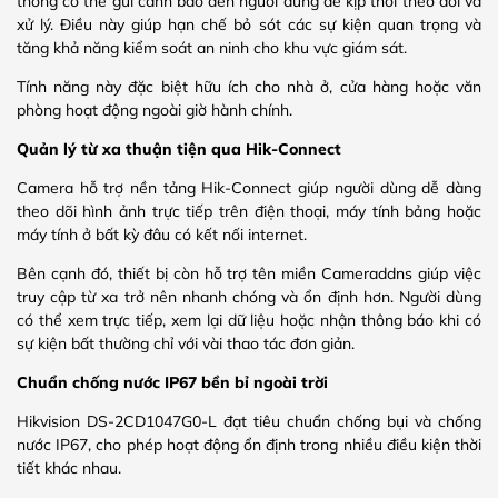
thống có thể gửi cảnh báo đến người dùng để kịp thời theo dõi và
xử lý. Điều này giúp hạn chế bỏ sót các sự kiện quan trọng và
tăng khả năng kiểm soát an ninh cho khu vực giám sát.
Tính năng này đặc biệt hữu ích cho nhà ở, cửa hàng hoặc văn
phòng hoạt động ngoài giờ hành chính.
Quản lý từ xa thuận tiện qua Hik-Connect
Camera hỗ trợ nền tảng Hik-Connect giúp người dùng dễ dàng
theo dõi hình ảnh trực tiếp trên điện thoại, máy tính bảng hoặc
máy tính ở bất kỳ đâu có kết nối internet.
Bên cạnh đó, thiết bị còn hỗ trợ tên miền Cameraddns giúp việc
truy cập từ xa trở nên nhanh chóng và ổn định hơn. Người dùng
có thể xem trực tiếp, xem lại dữ liệu hoặc nhận thông báo khi có
sự kiện bất thường chỉ với vài thao tác đơn giản.
Chuẩn chống nước IP67 bền bỉ ngoài trời
Hikvision DS-2CD1047G0-L đạt tiêu chuẩn chống bụi và chống
nước IP67, cho phép hoạt động ổn định trong nhiều điều kiện thời
tiết khác nhau.