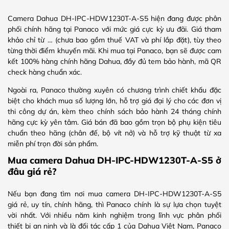
Camera Dahua DH-IPC-HDW1230T-A-S5 hiện đang được phân
phối chính hãng tại Panaco với mức giá cực kỳ ưu đãi. Giá tham
khảo chỉ từ … (chưa bao gồm thuế VAT và phí lắp đặt), tùy theo
từng thời điểm khuyến mãi. Khi mua tại Panaco, bạn sẽ được cam
kết 100% hàng chính hãng Dahua, đầy đủ tem bảo hành, mã QR
check hàng chuẩn xác.
Ngoài ra, Panaco thường xuyên có chương trình chiết khấu đặc
biệt cho khách mua số lượng lớn, hỗ trợ giá đại lý cho các đơn vị
thi công dự án, kèm theo chính sách bảo hành 24 tháng chính
hãng cực kỳ yên tâm. Giá bán đã bao gồm trọn bộ phụ kiện tiêu
chuẩn theo hãng (chân đế, bộ vít nở) và hỗ trợ kỹ thuật từ xa
miễn phí trọn đời sản phẩm.
Mua camera Dahua DH-IPC-HDW1230T-A-S5 ở
đâu giá rẻ?
Nếu bạn đang tìm nơi mua camera DH-IPC-HDW1230T-A-S5
giá rẻ, uy tín, chính hãng, thì Panaco chính là sự lựa chọn tuyệt
vời nhất. Với nhiều năm kinh nghiệm trong lĩnh vực phân phối
thiết bị an ninh và là đối tác cấp 1 của Dahua Việt Nam, Panaco