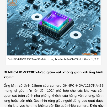
DH-IPC-HDW1230T-A-S5 được trang bị cảm biến CMOS kích thước 1_2.8”
DH-IPC-HDW1230T-A-S5
giám sát không gian với ống kính
2.8mm
Ống kính cố định 2.8mm của camera DH-IPC-HDW1230T-A-S5
mang lại góc nhìn lên đến 102°, phù hợp cho các khu vực cần
quan sát toàn cảnh như phòng khách, cửa hàng, văn phòng, hành
lang hoặc sân nhà. Góc nhìn rộng giúp người dùng bao quát được
nhiều khu vực hơn mà không cần lắp quá nhiều camera. Điều này