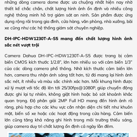
những dòng camera dome được ưa chuộng nhất hiện nay nhờ
thiết kế chắc chắn, chất lượng hình ảnh ổn định và nhiều công
nghệ thông minh hỗ trợ giám sát an ninh. Sản phẩm được ứng
dụng rộng rãi trong gia đình, cửa hàng, văn phòng, nhà xưởng, bãi
xe cũng như các hệ thống giám sát chuyên nghiệp.
DH-IPC-HDW1230T-A-S5 mang đến chất lượng hình ảnh
sắc nét vượt trội
Camera Dahua DH-IPC-HDW1230T-A-S5 được trang bị cảm
biến CMOS kích thước 1/2.8”, lớn hơn nhiều so với cảm biến 1/3”
của các dòng camera phổ thông. Nhờ kích thước cảm biến lớn
hơn, camera thu nhận ánh sáng tốt hơn, từ đó mang lại hình ảnh
sắc nét, ít nhiễu và màu sắc chính xác hơn. Mỗi khung hình được
xử lý mượt với tốc độ lên tới 25/30fps@1080P, giúp chuyển động
được ghi lại tự nhiên, không giật hình hoặc bỏ sót khoảnh khắc
quan trọng. Độ phân giải 2MP Full HD mang đến hình ảnh rõ
ràng, phù hợp cho các khu vực cần nhận diện chi tiết như khuôn
mặt, biển số xe hoặc các hoạt động trong cửa hàng. Cảm biến
lớn cũng tăng khả năng ghi hình trong môi trường thiếu sáng,
giúp camera duy trì chất lượng ổn định cả ngày lẫn đêm.