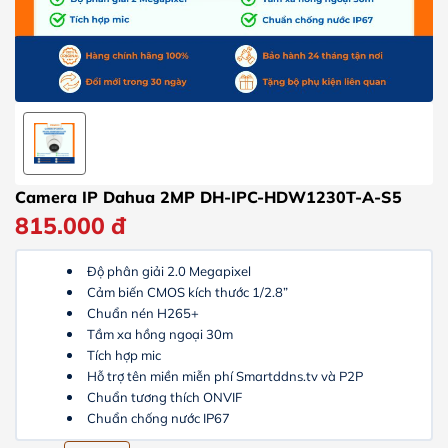
Camera IP Dahua 2MP DH-IPC-HDW1230T-A-S5
815.000
đ
Độ phân giải 2.0 Megapixel
Cảm biến CMOS kích thước 1/2.8”
Chuẩn nén H265+
Tầm xa hồng ngoại 30m
Tích hợp mic
Hỗ trợ tên miền miễn phí Smartddns.tv và P2P
Chuẩn tương thích ONVIF
Chuẩn chống nước IP67