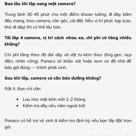
Bao lâu thì lắp xong một camera?
Trung bình 30–45 phút cho một điểm: khoan tường, đi dây, bấm
đầu mạng, treo camera, căn góc, cài đặt. Nếu vị trí phức tạp (cao,
khó đi dây) thì có thể lâu hơn.
Tôi lắp 4 camera, vị trí cách nhau xa, chi phí có tăng nhiều
không?
Chi phí tăng theo độ dài dây và vật tư kèm theo (ống gen, nẹp
điện, nhân công). Panaco sẽ khảo sát hoặc xem sơ đồ nhà để
báo giá đúng — tránh phát sinh.
Sau khi lắp, camera có cần bảo dưỡng không?
Rất ít. Bạn chỉ cần:
Lau nhẹ mặt kính mỗi 1–2 tháng
Kiểm tra dây nếu nằm ngoài trời
Panaco có hỗ trợ vệ sinh & kiểm tra định kỳ nếu bạn lắp đặt trọn
gói.