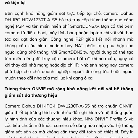
và tiện lợi
Bên cạnh khả năng giám sát trực tiếp tại chỗ, camera Dahua
DH-IPC-HDW1230T-A-S5 hỗ trợ truy cập từ xa thông qua công
nghệ P2P và tên miền miễn phí SmartDDNS.tv. Bạn có thể xem
camera từ điện thoại, máy tính bảng hoặc laptop chỉ với vài thao
tác cài đặt đơn giản. Công nghệ P2P giúp kết nối nhanh mà
không cần cấu hình modem hay NAT phức tạp, phù hợp cho
người dùng phổ thông. Với SmartDDNS.tv, người dùng có thể tạo
tên miền riêng để truy cập camera bất cứ khi nào cần, ngay cả
khi thay đổi nhà mạng hoặc địa chỉ IP. Nhờ tính năng này, camera
phù hợp cho chủ doanh nghiệp, người đi công tác hoặc người
muốn theo dõi nhà cửa mọi lúc khi đang ở xa.
Tương thích ONVIF mở rộng khả năng kết nối với hệ thống
giám sát đa thương hiệu
Camera Dahua DH-IPC-HDW1230T-A-S5 hỗ trợ chuẩn ONVIF,
giúp thiết bị tương thích với nhiều đầu ghi hình và hệ thống quản
lý hình ảnh của các thương hiệu khác. Nhờ ONVIF Profile S và
các tiêu chuẩn mở khác, camera dễ dàng hòa nhập vào hệ thống
giám sát sẵn có mà không cần thay đổi toàn bộ thiết bị. Đây là