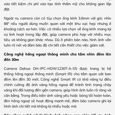
vừa tiết kiệm chi phí vừa tạo tính thẩm mỹ cho không gian lắp
đặt.
Ngoài ra, camera còn có tùy chọn ống kính 3.6mm với góc nhìn
88° nếu người dùng muốn quan sát một khu vực hẹp nhưng ở
khoảng cách xa hơn. Việc có nhiều lựa chọn về ống kính mang lại
sự linh hoạt trong lắp đặt, giúp camera phù hợp với nhiều mục
tiêu và không gian khác nhau. Dù ở phiên bản nào, hình ảnh vẫn
luôn rõ nét và đảm bảo độ chi tiết cần thiết cho việc giám sát.
Công nghệ hồng ngoại thông minh cho tầm nhìn đêm lên
đến 30m
Camera Dahua DH-IPC-HDW1230T-A-S5 được trang bị hệ
thống hồng ngoại thông minh (Smart IR) cho tầm quan sát ban
đêm lên đến 30 mét. Công nghệ Smart IR có khả năng tự điều
chỉnh cường độ ánh sáng hồng ngoại để tránh tình trạng cháy
sáng khi đối tượng đến gần camera, giúp hình ảnh luôn rõ ràng và
cân bằng. Trong điều kiện ánh sáng yếu hoặc bóng tối hoàn toàn,
đèn hồng ngoại sẽ hoạt động mạnh mẽ, đảm bảo camera ghi lại
hình ảnh chi tiết mà không bị nhiễu hoặc mờ.