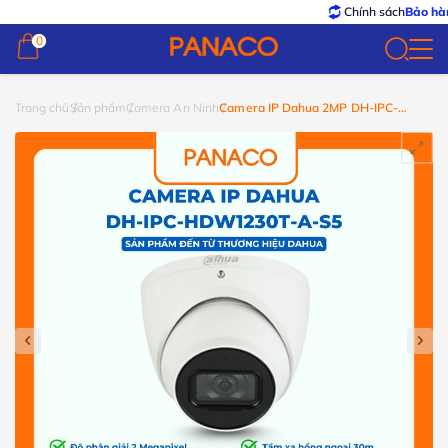
Chính sách
Bảo hành – Đổi
0
0
Trang chủ
Sản phẩm
Camera An Ninh
Camera IP Dahua 2MP DH-IPC-
HDW1230T-A-S5