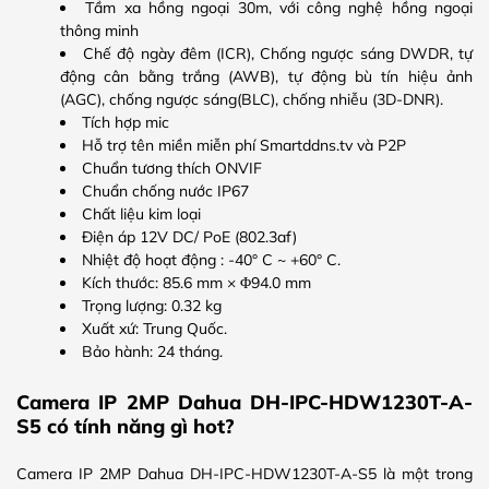
Tầm xa hồng ngoại 30m, với công nghệ hồng ngoại
thông minh
Chế độ ngày đêm (ICR), Chống ngược sáng DWDR, tự
động cân bằng trắng (AWB), tự động bù tín hiệu ảnh
(AGC), chống ngược sáng(BLC), chống nhiễu (3D-DNR).
Tích hợp mic
Hỗ trợ tên miền miễn phí Smartddns.tv và P2P
Chuẩn tương thích ONVIF
Chuẩn chống nước IP67
Chất liệu kim loại
Điện áp 12V DC/ PoE (802.3af)
Nhiệt độ hoạt động : -40° C ~ +60° C.
Kích thước: 85.6 mm × Φ94.0 mm
Trọng lượng: 0.32 kg
Xuất xứ: Trung Quốc.
Bảo hành: 24 tháng.
Camera IP 2MP Dahua DH-IPC-HDW1230T-A-
S5 có tính năng gì hot?
Camera IP 2MP Dahua DH-IPC-HDW1230T-A-S5 là một trong