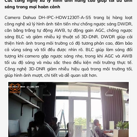
Các công nghệ xử lý hình ảnh nâng cao giúp tối ưu ánh
sáng trong mọi hoàn cảnh
Camera Dahua DH-IPC-HDW1230T-A-S5 trang bị hàng loạt
công nghệ xử lý hình ảnh tiên tiến như chống ngược sáng DWDR,
cân bằng trắng tự động AWB, tự động gain AGC, chống ngược
sáng BLC và giảm nhiễu kỹ thuật số 3D-DNR. DWDR giúp cải
thiện hình ảnh trong môi trường có độ tương phản cao, đảm bảo
cả vùng sáng và tối đều được nhìn rõ. BLC giúp làm sáng đối
tượng khi camera gặp ngược sáng nhẹ, trong khi AGC và AWB
tối ưu độ sáng và màu sắc theo điều kiện môi trường thực tế.
Công nghệ 3D-DNR giảm nhiễu hiệu quả trong môi trường tối,
giúp hình ảnh mượt, chi tiết và dễ quan sát hơn.