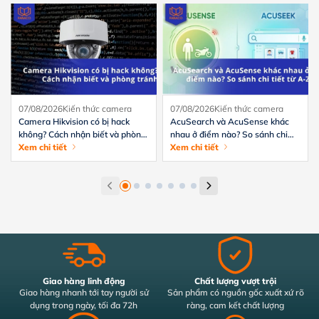
07/08/2026
Kiến thức camera
07/08/2026
Kiến thức camera
Camera Hikvision có bị hack
AcuSearch và AcuSense khác
không? Cách nhận biết và phòng
nhau ở điểm nào? So sánh chi
tránh hiệu quả
Xem chi tiết
tiết từ A-Z
Xem chi tiết
Giao hàng linh động
Chất lượng vượt trội
Giao hàng nhanh tới tay người sử
Sản phẩm có nguồn gốc xuất xứ rõ
dụng trong ngày, tối đa 72h
ràng, cam kết chất lượng