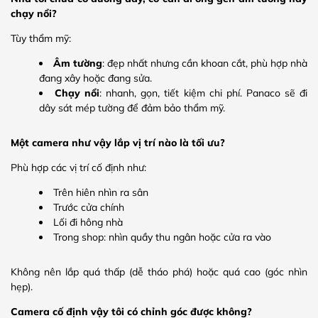
chạy nổi?
Tùy thẩm mỹ:
Âm tường
: đẹp nhất nhưng cần khoan cắt, phù hợp nhà
đang xây hoặc đang sửa.
Chạy nổi
: nhanh, gọn, tiết kiệm chi phí. Panaco sẽ đi
dây sát mép tường để đảm bảo thẩm mỹ.
Một camera như vậy lắp vị trí nào là tối ưu?
Phù hợp các vị trí cố định như:
Trên hiên nhìn ra sân
Trước cửa chính
Lối đi hông nhà
Trong shop: nhìn quầy thu ngân hoặc cửa ra vào
Không nên lắp quá thấp (dễ tháo phá) hoặc quá cao (góc nhìn
hẹp).
Camera cố định vậy tôi có chỉnh góc được không?