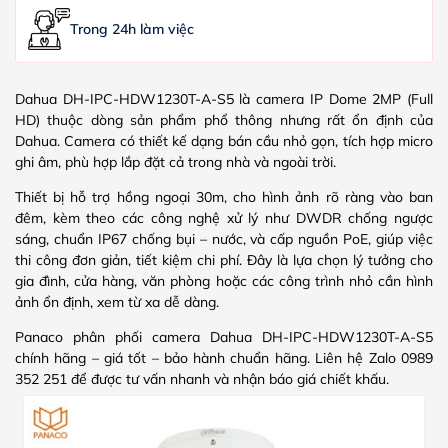
Trong 24h làm việc
Dahua DH-IPC-HDW1230T-A-S5 là camera IP Dome 2MP (Full
HD) thuộc dòng sản phẩm phổ thông nhưng rất ổn định của
Dahua. Camera có thiết kế dạng bán cầu nhỏ gọn, tích hợp micro
ghi âm, phù hợp lắp đặt cả trong nhà và ngoài trời.
Thiết bị hỗ trợ hồng ngoại 30m, cho hình ảnh rõ ràng vào ban
đêm, kèm theo các công nghệ xử lý như DWDR chống ngược
sáng, chuẩn IP67 chống bụi – nước, và cấp nguồn PoE, giúp việc
thi công đơn giản, tiết kiệm chi phí. Đây là lựa chọn lý tưởng cho
gia đình, cửa hàng, văn phòng hoặc các công trình nhỏ cần hình
ảnh ổn định, xem từ xa dễ dàng.
Panaco phân phối camera Dahua DH-IPC-HDW1230T-A-S5
chính hãng – giá tốt – bảo hành chuẩn hãng. Liên hệ Zalo 0989
352 251 để được tư vấn nhanh và nhận báo giá chiết khấu.