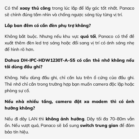
Có thể
xoay thủ công
trong lúc lắp để lấy góc tốt nhất. Panaco
sẽ chỉnh đúng tầm nhìn và chống ngược sáng tùy từng vị trí.
Lắp ban đêm có cần đèn phụ trợ không?
Không bắt buộc. Nhưng nếu khu vực
quá tối
, Panaco có thể đề
xuất thêm đèn led trợ sáng hoặc đổi sang vị trí có ánh sáng nhẹ
để hình rõ hơn.
Dahua DH-IPC-HDW1230T-A-S5 có cần thẻ nhớ không nếu
tôi dùng đầu ghi?
Không. Nếu dùng đầu ghi, chỉ cần lưu trên ổ cứng của đầu ghi.
Thẻ nhớ chỉ cần trong trường hợp bạn muốn camera độc lập hoặc
phòng sự cố.
Nếu nhà nhiều tầng, camera đặt xa modem thì có ảnh
hưởng không?
Nếu đi dây LAN thì
không ảnh hưởng
. Dây tối đa 70–80m vẫn
ổn. Nếu vượt quá, Panaco sẽ bổ sung
switch trung gian
để đảm
bảo tín hiệu.