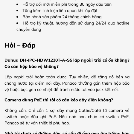
Hỗ trợ đổi mới miễn phí trong 30 ngày đầu tiên
Tặng kèm linh kiện liên quan khi lắp đặt
Bảo hành sản phẩm 24 tháng chính hãng
Hỗ trợ kỹ thuật, hướng dẫn sử dụng 24/24 qua hotline
chuyên dụng
Hỏi – Đáp
Dahua DH-IPC-HDW1230T-A-S5 lắp ngoài trời có ổn không?
Có cần hộp bảo vệ không?
Lắp ngoài trời hoàn toàn được. Tuy nhiên, để tăng độ bền và
chống nước tại điểm nối dây, Panaco thường gắn thêm hộp bảo
vệ hoặc bọc gen co nhiệt để tránh nước tạt vào jack kết nối.
Camera dùng PoE thì tôi có cần kéo dây điện không?
Không cần. Chỉ cần 1 sợi dây mạng Cat5e/Cat6 từ camera về
switch hoặc đầu ghi PoE. Nếu nhà bạn chưa có switch PoE,
Panaco sẽ tư vấn thiết bị phù hợp.
Nhà tôi chưa có đường dây, có cần đi ống gen âm tường hay