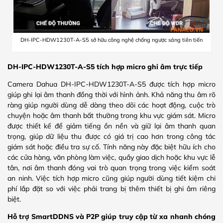
DH-IPC-HDW1230T-A-S5 sở hữu công nghệ chống ngược sáng tiên tiến
DH-IPC-HDW1230T-A-S5 tích hợp micro ghi âm trực tiếp
Camera Dahua DH-IPC-HDW1230T-A-S5 được tích hợp micro
giúp ghi lại âm thanh đồng thời với hình ảnh. Khả năng thu âm rõ
ràng giúp người dùng dễ dàng theo dõi các hoạt động, cuộc trò
chuyện hoặc âm thanh bất thường trong khu vực giám sát. Micro
được thiết kế để giảm tiếng ồn nền và giữ lại âm thanh quan
trọng, giúp dữ liệu thu được có giá trị cao hơn trong công tác
giám sát hoặc điều tra sự cố. Tính năng này đặc biệt hữu ích cho
các cửa hàng, văn phòng làm việc, quầy giao dịch hoặc khu vực lễ
tân, nơi âm thanh đóng vai trò quan trọng trong việc kiểm soát
an ninh. Việc tích hợp micro cũng giúp người dùng tiết kiệm chi
phí lắp đặt so với việc phải trang bị thêm thiết bị ghi âm riêng
biệt.
Hỗ trợ SmartDDNS và P2P giúp truy cập từ xa nhanh chóng