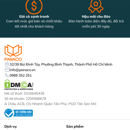
Giá cả cạnh tranh
Hậu mãi chu đáo
Cam kết mức giá bán và chiết khấu
Bảo hành toàn diện đầy đủ, đổi trả
tốt nhất cho khách hàng
miễn phí 30 ngày
32/39 Bùi Đình Túy, Phường Bình Thạnh, Thành Phố Hồ Chí Minh
info@panaco.vn
0989 352 251
Mã số thuế: 0316645438
Số tài khoản: 2255566678
Á Châu ACB, Chi Nhánh Quận Tân Phú, PGD Tân Sơn Nhì
Dịch vụ
Sản phẩm