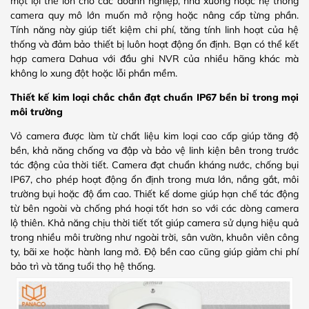
một lợi thế lớn cho các doanh nghiệp, nhà xưởng hoặc hệ thống
camera quy mô lớn muốn mở rộng hoặc nâng cấp từng phần.
Tính năng này giúp tiết kiệm chi phí, tăng tính linh hoạt của hệ
thống và đảm bảo thiết bị luôn hoạt động ổn định. Bạn có thể kết
hợp camera Dahua với đầu ghi NVR của nhiều hãng khác mà
không lo xung đột hoặc lỗi phần mềm.
Thiết kế kim loại chắc chắn đạt chuẩn IP67 bền bỉ trong mọi
môi trường
Vỏ camera được làm từ chất liệu kim loại cao cấp giúp tăng độ
bền, khả năng chống va đập và bảo vệ linh kiện bên trong trước
tác động của thời tiết. Camera đạt chuẩn kháng nước, chống bụi
IP67, cho phép hoạt động ổn định trong mưa lớn, nắng gắt, môi
trường bụi hoặc độ ẩm cao. Thiết kế dome giúp hạn chế tác động
từ bên ngoài và chống phá hoại tốt hơn so với các dòng camera
lộ thiên. Khả năng chịu thời tiết tốt giúp camera sử dụng hiệu quả
trong nhiều môi trường như ngoài trời, sân vườn, khuôn viên công
ty, bãi xe hoặc hành lang mở. Độ bền cao cũng giúp giảm chi phí
bảo trì và tăng tuổi thọ hệ thống.