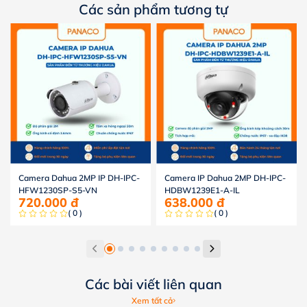
Các sản phẩm tương tự
Camera Dahua 2MP IP DH-IPC-
Camera IP Dahua 2MP DH-IPC-
HFW1230SP-S5-VN
HDBW1239E1-A-IL
720.000
đ
638.000
đ
( 0 )
( 0 )
Các bài viết liên quan
Xem tất cả