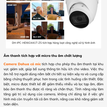
DH-IPC-HDW2441T-ZS tích hợp hàng loạt công nghệ xử lý hình ảnh
Âm thanh tích hợp với micro thu âm chất lượng
Camera Dahua có mic
tích hợp cho phép thu âm thanh tại khu
vực giám sát, giúp bổ sung thông tin hữu ích cho video. Việc thu
âm hỗ trợ người dùng nắm bắt chi tiết sự kiện xảy ra và cung cấp
bằng chứng thuyết phục hơn trong các tình huống cần thiết. Đặc
biệt, micro được thiết kế để giảm thiểu nhiễu và lọc tạp âm, đảm
bảo âm thanh thu được rõ ràng và chân thực. Tính năng này làm
tăng giá trị sử dụng của camera, không chỉ dừng lại ở việc ghi
hình mà còn truyền tải cả âm thanh, nâng cao khả năng giám sát
toàn diện.