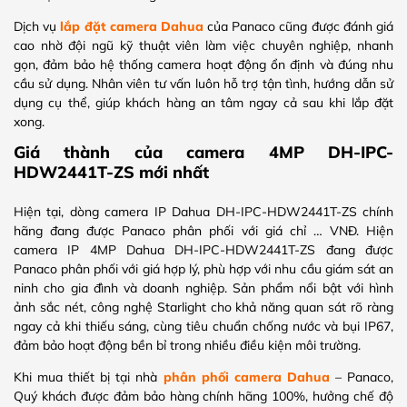
Dịch vụ
lắp đặt camera Dahua
của Panaco cũng được đánh giá
cao nhờ đội ngũ kỹ thuật viên làm việc chuyên nghiệp, nhanh
gọn, đảm bảo hệ thống camera hoạt động ổn định và đúng nhu
cầu sử dụng. Nhân viên tư vấn luôn hỗ trợ tận tình, hướng dẫn sử
dụng cụ thể, giúp khách hàng an tâm ngay cả sau khi lắp đặt
xong.
Giá thành của camera 4MP DH-IPC-
HDW2441T-ZS mới nhất
Hiện tại, dòng camera IP Dahua DH-IPC-HDW2441T-ZS chính
hãng đang được Panaco phân phối với giá chỉ … VNĐ. Hiện
camera IP 4MP Dahua DH-IPC-HDW2441T-ZS đang được
Panaco phân phối với giá hợp lý, phù hợp với nhu cầu giám sát an
ninh cho gia đình và doanh nghiệp. Sản phẩm nổi bật với hình
ảnh sắc nét, công nghệ Starlight cho khả năng quan sát rõ ràng
ngay cả khi thiếu sáng, cùng tiêu chuẩn chống nước và bụi IP67,
đảm bảo hoạt động bền bỉ trong nhiều điều kiện môi trường.
Khi mua thiết bị tại nhà
phân phối camera Dahua
– Panaco,
Quý khách được đảm bảo hàng chính hãng 100%, hưởng chế độ