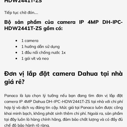
HDW2441T-ZS
Tiếp tục chờ đón….
Bộ sản phẩm của camera IP 4MP DH-IPC-
HDW2441T-ZS gồm có:
1 camera
1 hướng dẫn sử dụng
1 đầu nối chống nước 1x
1 gói vít và neo
Đơn vị lắp đặt camera Dahua tại nhà
giá rẻ?
Panaco là lựa chọn lý tưởng nếu bạn đang tìm đơn vị lắp đặt
camera IP 4MP Dahua DH-IPC-HDW2441T-ZS tại nhà với chi phí
hợp lý và dịch vụ đáng tin cậy. Mức giá tại Panaco luôn được công
khai minh bạch, không phát sinh thêm chi phí. Ngoài ra, sản phẩm
tại đây luôn là hàng chính hãng, đảm bảo chất lượng và có đầy đủ
chế độ bảo hành rõ ràng.