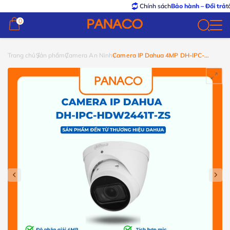
Chính sách
Bảo hành – Đổi trả
tốt nhất
0
0
Trang chủ
Sản phẩm
Camera An Ninh
Camera IP Dahua 4MP DH-IPC-
HDW2441T-ZS