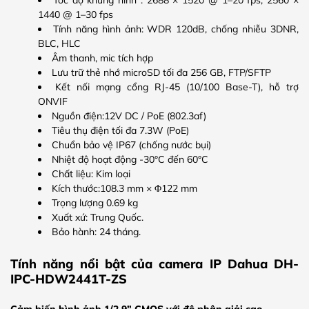
1440 @ 1–30 fps
Tính năng hình ảnh: WDR 120dB, chống nhiễu 3DNR,
BLC, HLC
Âm thanh, mic tích hợp
Lưu trữ thẻ nhớ microSD tối đa 256 GB, FTP/SFTP
Kết nối mạng cổng RJ-45 (10/100 Base-T), hỗ trợ
ONVIF
Nguồn điện:12V DC / PoE (802.3af)
Tiêu thụ điện tối đa 7.3W (PoE)
Chuẩn bảo vệ IP67 (chống nước bụi)
Nhiệt độ hoạt động -30°C đến 60°C
Chất liệu: Kim loại
Kích thước:108.3 mm × Φ122 mm
Trọng lượng 0.69 kg
Xuất xứ: Trung Quốc.
Bảo hành: 24 tháng.
Tính năng nổi bật của camera IP Dahua DH-
IPC-HDW2441T-ZS