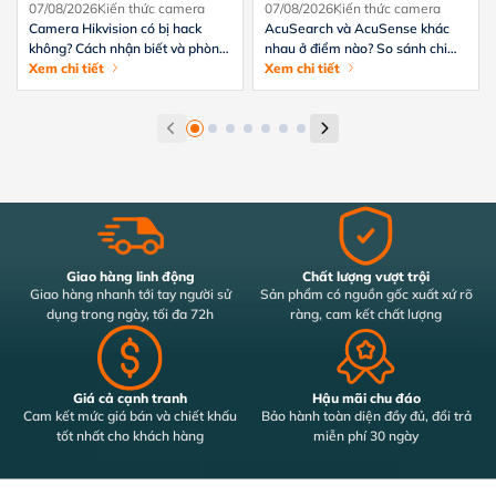
07/08/2026
Kiến thức camera
07/08/2026
Kiến thức camera
Camera Hikvision có bị hack
AcuSearch và AcuSense khác
không? Cách nhận biết và phòng
nhau ở điểm nào? So sánh chi
tránh hiệu quả
Xem chi tiết
tiết từ A-Z
Xem chi tiết
Giao hàng linh động
Chất lượng vượt trội
Giao hàng nhanh tới tay người sử
Sản phẩm có nguồn gốc xuất xứ rõ
dụng trong ngày, tối đa 72h
ràng, cam kết chất lượng
Giá cả cạnh tranh
Hậu mãi chu đáo
Cam kết mức giá bán và chiết khấu
Bảo hành toàn diện đầy đủ, đổi trả
tốt nhất cho khách hàng
miễn phí 30 ngày