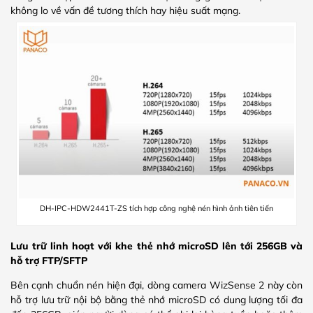
không lo về vấn đề tương thích hay hiệu suất mạng.
DH-IPC-HDW2441T-ZS tích hợp công nghệ nén hình ảnh tiên tiến
Lưu trữ linh hoạt với khe thẻ nhớ microSD lên tới 256GB và
hỗ trợ FTP/SFTP
Bên cạnh chuẩn nén hiện đại, dòng camera WizSense 2 này còn
hỗ trợ lưu trữ nội bộ bằng thẻ nhớ microSD có dung lượng tối đa