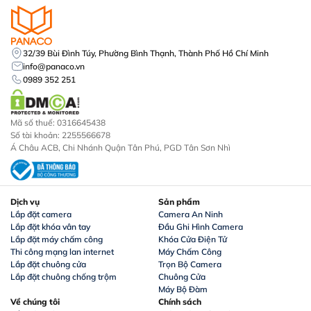
32/39 Bùi Đình Túy, Phường Bình Thạnh, Thành Phố Hồ Chí Minh
info@panaco.vn
0989 352 251
Mã số thuế: 0316645438
Số tài khoản: 2255566678
Á Châu ACB, Chi Nhánh Quận Tân Phú, PGD Tân Sơn Nhì
Dịch vụ
Sản phẩm
Lắp đặt camera
Camera An Ninh
Lắp đặt khóa vân tay
Đầu Ghi Hình Camera
Lắp đặt máy chấm công
Khóa Cửa Điện Tử
Thi công mạng lan internet
Máy Chấm Công
Lắp đặt chuông cửa
Trọn Bộ Camera
Lắp đặt chuông chống trộm
Chuông Cửa
Máy Bộ Đàm
Về chúng tôi
Chính sách