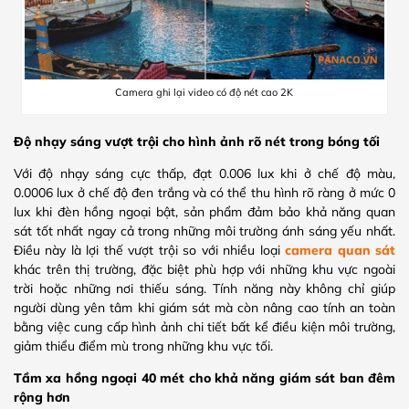
Camera ghi lại video có độ nét cao 2K
Độ nhạy sáng vượt trội cho hình ảnh rõ nét trong bóng tối
Với độ nhạy sáng cực thấp, đạt 0.006 lux khi ở chế độ màu,
0.0006 lux ở chế độ đen trắng và có thể thu hình rõ ràng ở mức 0
lux khi đèn hồng ngoại bật, sản phẩm đảm bảo khả năng quan
sát tốt nhất ngay cả trong những môi trường ánh sáng yếu nhất.
Điều này là lợi thế vượt trội so với nhiều loại
camera quan sát
khác trên thị trường, đặc biệt phù hợp với những khu vực ngoài
trời hoặc những nơi thiếu sáng. Tính năng này không chỉ giúp
người dùng yên tâm khi giám sát mà còn nâng cao tính an toàn
bằng việc cung cấp hình ảnh chi tiết bất kể điều kiện môi trường,
giảm thiểu điểm mù trong những khu vực tối.
Tầm xa hồng ngoại 40 mét cho khả năng giám sát ban đêm
rộng hơn