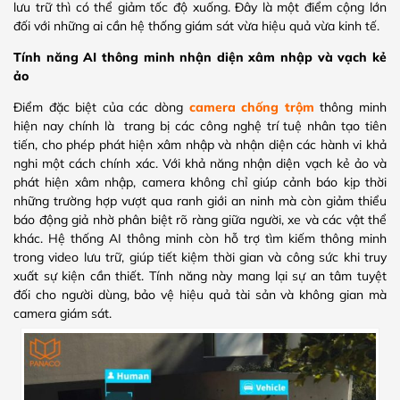
lưu trữ thì có thể giảm tốc độ xuống. Đây là một điểm cộng lớn
đối với những ai cần hệ thống giám sát vừa hiệu quả vừa kinh tế.
Tính năng AI thông minh nhận diện xâm nhập và vạch kẻ
ảo
Điểm đặc biệt của các dòng
camera chống trộm
thông minh
hiện nay chính là trang bị các công nghệ trí tuệ nhân tạo tiên
tiến, cho phép phát hiện xâm nhập và nhận diện các hành vi khả
nghi một cách chính xác. Với khả năng nhận diện vạch kẻ ảo và
phát hiện xâm nhập, camera không chỉ giúp cảnh báo kịp thời
những trường hợp vượt qua ranh giới an ninh mà còn giảm thiểu
báo động giả nhờ phân biệt rõ ràng giữa người, xe và các vật thể
khác. Hệ thống AI thông minh còn hỗ trợ tìm kiếm thông minh
trong video lưu trữ, giúp tiết kiệm thời gian và công sức khi truy
xuất sự kiện cần thiết. Tính năng này mang lại sự an tâm tuyệt
đối cho người dùng, bảo vệ hiệu quả tài sản và không gian mà
camera giám sát.