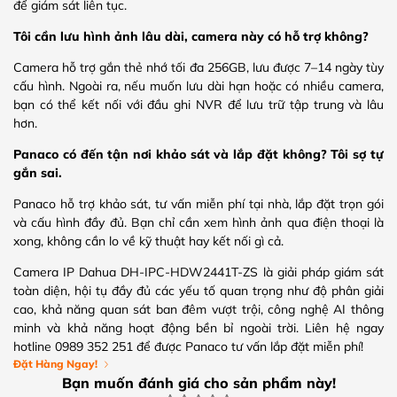
để giám sát liên tục.
Tôi cần lưu hình ảnh lâu dài, camera này có hỗ trợ không?
Camera hỗ trợ gắn thẻ nhớ tối đa 256GB, lưu được 7–14 ngày tùy
cấu hình. Ngoài ra, nếu muốn lưu dài hạn hoặc có nhiều camera,
bạn có thể kết nối với đầu ghi NVR để lưu trữ tập trung và lâu
hơn.
Panaco có đến tận nơi khảo sát và lắp đặt không? Tôi sợ tự
gắn sai.
Panaco hỗ trợ khảo sát, tư vấn miễn phí tại nhà, lắp đặt trọn gói
và cấu hình đầy đủ. Bạn chỉ cần xem hình ảnh qua điện thoại là
xong, không cần lo về kỹ thuật hay kết nối gì cả.
Camera IP Dahua DH-IPC-HDW2441T-ZS là giải pháp giám sát
toàn diện, hội tụ đầy đủ các yếu tố quan trọng như độ phân giải
cao, khả năng quan sát ban đêm vượt trội, công nghệ AI thông
minh và khả năng hoạt động bền bỉ ngoài trời. Liên hệ ngay
hotline 0989 352 251 để được Panaco tư vấn lắp đặt miễn phí!
Đặt Hàng Ngay!
Bạn muốn đánh giá cho sản phẩm này!