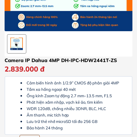
Camera IP Dahua 4MP DH-IPC-HDW2441T-ZS
2.839.000
đ
Cảm biến hình ảnh 1/2.9” CMOS đ
ộ phân giải 4MP
Tầm xa hồng ngoại 40 mét
Ống kính Zoom tự động 2.7 mm–13.5 mm, F1.5
Phát hiện xâm nhập, vạch kẻ ảo, tìm kiếm
WDR 120dB, chống nhiễu 3DNR, BLC, HLC
Âm thanh, mic tích hợp
Lưu trữ thẻ nhớ microSD tối đa 256 GB
Bảo hành 24 tháng