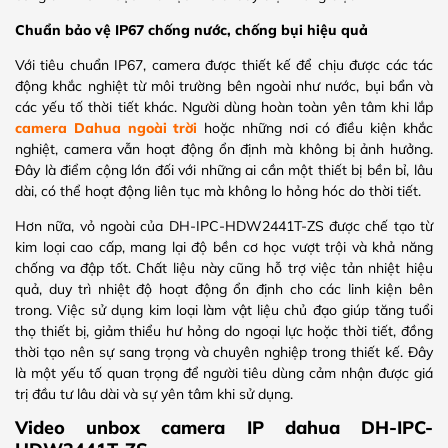
Chuẩn bảo vệ IP67 chống nước, chống bụi hiệu quả
Với tiêu chuẩn IP67, camera được thiết kế để chịu được các tác
động khắc nghiệt từ môi trường bên ngoài như nước, bụi bẩn và
các yếu tố thời tiết khác. Người dùng hoàn toàn yên tâm khi lắp
camera Dahua ngoài trời
hoặc những nơi có điều kiện khắc
nghiệt, camera vẫn hoạt động ổn định mà không bị ảnh hưởng.
Đây là điểm cộng lớn đối với những ai cần một thiết bị bền bỉ, lâu
dài, có thể hoạt động liên tục mà không lo hỏng hóc do thời tiết.
Hơn nữa, vỏ ngoài của DH-IPC-HDW2441T-ZS được chế tạo từ
kim loại cao cấp, mang lại độ bền cơ học vượt trội và khả năng
chống va đập tốt. Chất liệu này cũng hỗ trợ việc tản nhiệt hiệu
quả, duy trì nhiệt độ hoạt động ổn định cho các linh kiện bên
trong. Việc sử dụng kim loại làm vật liệu chủ đạo giúp tăng tuổi
thọ thiết bị, giảm thiểu hư hỏng do ngoại lực hoặc thời tiết, đồng
thời tạo nên sự sang trọng và chuyên nghiệp trong thiết kế. Đây
là một yếu tố quan trọng để người tiêu dùng cảm nhận được giá
trị đầu tư lâu dài và sự yên tâm khi sử dụng.
Video unbox camera IP dahua DH-IPC-