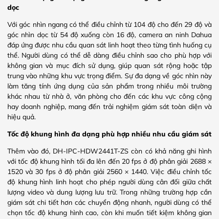
dọc
Với góc nhìn ngang có thể điều chỉnh từ 104 độ cho đến 29 độ và
góc nhìn dọc từ 54 độ xuống còn 16 độ, camera an ninh Dahua
đáp ứng được nhu cầu quan sát linh hoạt theo từng tình huống cụ
thể. Người dùng có thể dễ dàng điều chỉnh sao cho phù hợp với
không gian và mục đích sử dụng, giúp quan sát rộng hoặc tập
trung vào những khu vực trọng điểm. Sự đa dạng về góc nhìn này
làm tăng tính ứng dụng của sản phẩm trong nhiều môi trường
khác nhau từ nhà ở, văn phòng cho đến các khu vực công cộng
hay doanh nghiệp, mang đến trải nghiệm giám sát toàn diện và
hiệu quả.
Tốc độ khung hình đa dạng phù hợp nhiều nhu cầu giám sát
Thêm vào đó, DH-IPC-HDW2441T-ZS còn có khả năng ghi hình
với tốc độ khung hình tối đa lên đến 20 fps ở độ phân giải 2688 ×
1520 và 30 fps ở độ phân giải 2560 × 1440. Việc điều chỉnh tốc
độ khung hình linh hoạt cho phép người dùng cân đối giữa chất
lượng video và dung lượng lưu trữ. Trong những trường hợp cần
giám sát chi tiết hơn các chuyển động nhanh, người dùng có thể
chọn tốc độ khung hình cao, còn khi muốn tiết kiệm không gian