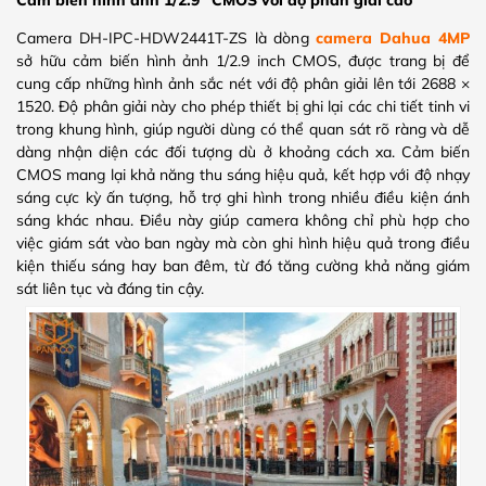
Cảm biến hình ảnh 1/2.9” CMOS với độ phân giải cao
Camera DH-IPC-HDW2441T-ZS là dòng
camera Dahua 4MP
sở hữu cảm biến hình ảnh 1/2.9 inch CMOS, được trang bị để
cung cấp những hình ảnh sắc nét với độ phân giải lên tới 2688 ×
1520. Độ phân giải này cho phép thiết bị ghi lại các chi tiết tinh vi
trong khung hình, giúp người dùng có thể quan sát rõ ràng và dễ
dàng nhận diện các đối tượng dù ở khoảng cách xa. Cảm biến
CMOS mang lại khả năng thu sáng hiệu quả, kết hợp với độ nhạy
sáng cực kỳ ấn tượng, hỗ trợ ghi hình trong nhiều điều kiện ánh
sáng khác nhau. Điều này giúp camera không chỉ phù hợp cho
việc giám sát vào ban ngày mà còn ghi hình hiệu quả trong điều
kiện thiếu sáng hay ban đêm, từ đó tăng cường khả năng giám
sát liên tục và đáng tin cậy.