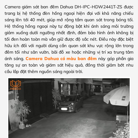
Camera giám sát ban đêm Dahua DH-IPC-HDW2441T-ZS được
trang bị hệ thống đèn hồng ngoại hiện đại với khả năng chiếu
sáng lên tới 40 mét, giúp mở rộng tầm quan sát trong bóng tối.
Hệ thống hồng ngoại này tự động bật khi ánh sáng môi trường
giảm xuống dưới ngưỡng nhất định, đảm bảo hình ảnh không bị
tối đen hoàn toàn mà vẫn giữ được độ sắc nét. Điều này đặc biệt
hữu ích đối với người dùng cần quan sát khu vực rộng lớn trong
đêm tối như sân vườn, bãi đỗ xe hoặc những vị trí xa trung tâm
ánh sáng.
Camera Dahua có màu ban đêm
này góp phần gia
tăng sự an toàn và giám sát hiệu quả, đồng thời giảm bớt nhu
cầu lắp đặt thêm nguồn sáng ngoài trời.