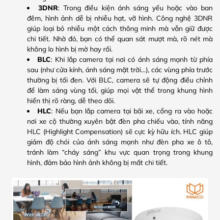
3DNR
: Trong điều kiện ánh sáng yếu hoặc vào ban
đêm, hình ảnh dễ bị nhiễu hạt, vỡ hình. Công nghệ 3DNR
giúp loại bỏ nhiễu một cách thông minh mà vẫn giữ được
chi tiết. Nhờ đó, bạn có thể quan sát mượt mà, rõ nét mà
không lo hình bị mờ hay rối.
BLC
: Khi lắp camera tại nơi có ánh sáng mạnh từ phía
sau (như cửa kính, ánh sáng mặt trời…), các vùng phía trước
thường bị tối đen. Với BLC, camera sẽ tự động điều chỉnh
để làm sáng vùng tối, giúp mọi vật thể trong khung hình
hiển thị rõ ràng, dễ theo dõi.
HLC
: Nếu bạn lắp camera tại bãi xe, cổng ra vào hoặc
nơi xe cộ thường xuyên bật đèn pha chiếu vào, tính năng
HLC (Highlight Compensation) sẽ cực kỳ hữu ích. HLC giúp
giảm độ chói của ánh sáng mạnh như đèn pha xe ô tô,
tránh làm “cháy sáng” khu vực quan trọng trong khung
hình, đảm bảo hình ảnh không bị mất chi tiết.