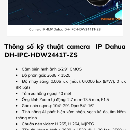
Camera IP 4MP Dahua DH-IPC-HDW2441T-ZS
Thông số kỹ thuật camera IP Dahua
DH-IPC-HDW2441T-ZS
Cảm biến hình ảnh 1/2.9” CMOS
Độ phân giải: 2688 × 1520
Độ nhạy sáng: 0.006 lux (màu), 0.0006 lux (B/W), 0 lux
(IR bật)
Tầm xa hồng ngoại 40 mét
Ống kính Zoom tự động: 2.7 mm–13.5 mm, F1.5
Góc nhìn ngang: 104°–29°, Dọc: 54°–16°
Tính năng AI phát hiện xâm nhập, vạch kẻ ảo, tìm kiếm
thông minh
Chuẩn nén video: H.265, H.264, MJPEG
Tốc độ khung hình : 2688 × 1520 @ 1–20 fps, 2560 ×