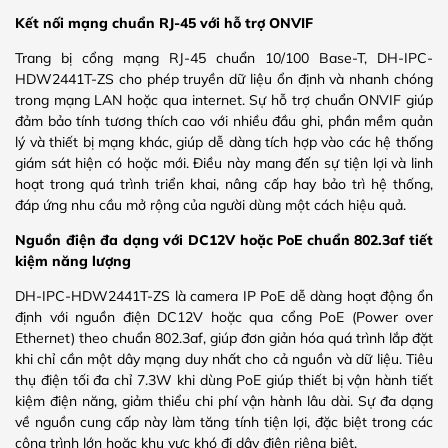
Kết nối mạng chuẩn RJ-45 với hỗ trợ ONVIF
Trang bị cổng mạng RJ-45 chuẩn 10/100 Base-T, DH-IPC-
HDW2441T-ZS cho phép truyền dữ liệu ổn định và nhanh chóng
trong mạng LAN hoặc qua internet. Sự hỗ trợ chuẩn ONVIF giúp
đảm bảo tính tương thích cao với nhiều đầu ghi, phần mềm quản
lý và thiết bị mạng khác, giúp dễ dàng tích hợp vào các hệ thống
giám sát hiện có hoặc mới. Điều này mang đến sự tiện lợi và linh
hoạt trong quá trình triển khai, nâng cấp hay bảo trì hệ thống,
đáp ứng nhu cầu mở rộng của người dùng một cách hiệu quả.
Nguồn điện đa dạng với DC12V hoặc PoE chuẩn 802.3af tiết
kiệm năng lượng
DH-IPC-HDW2441T-ZS là camera IP PoE dễ dàng hoạt động ổn
định với nguồn điện DC12V hoặc qua cổng PoE (Power over
Ethernet) theo chuẩn 802.3af, giúp đơn giản hóa quá trình lắp đặt
khi chỉ cần một dây mạng duy nhất cho cả nguồn và dữ liệu. Tiêu
thụ điện tối đa chỉ 7.3W khi dùng PoE giúp thiết bị vận hành tiết
kiệm điện năng, giảm thiểu chi phí vận hành lâu dài. Sự đa dạng
về nguồn cung cấp này làm tăng tính tiện lợi, đặc biệt trong các
công trình lớn hoặc khu vực khó đi dây điện riêng biệt.