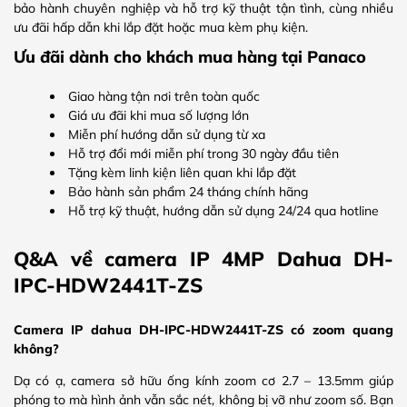
bảo hành chuyên nghiệp và hỗ trợ kỹ thuật tận tình, cùng nhiều
ưu đãi hấp dẫn khi lắp đặt hoặc mua kèm phụ kiện.
Ưu đãi dành cho khách mua hàng tại Panaco
Giao hàng tận nơi trên toàn quốc
Giá ưu đãi khi mua số lượng lớn
Miễn phí hướng dẫn sử dụng từ xa
Hỗ trợ đổi mới miễn phí trong 30 ngày đầu tiên
Tặng kèm linh kiện liên quan khi lắp đặt
Bảo hành sản phẩm 24 tháng chính hãng
Hỗ trợ kỹ thuật, hướng dẫn sử dụng 24/24 qua hotline
Q&A về camera IP 4MP Dahua DH-
IPC-HDW2441T-ZS
Camera IP dahua DH-IPC-HDW2441T-ZS có zoom quang
không?
Dạ có ạ, camera sở hữu ống kính zoom cơ 2.7 – 13.5mm giúp
phóng to mà hình ảnh vẫn sắc nét, không bị vỡ như zoom số. Bạn