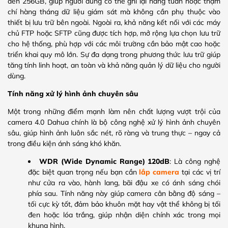
đến 256GB, giúp người dùng có thể ghi lại hàng tuần hoặc thậm
chí hàng tháng dữ liệu giám sát mà không cần phụ thuộc vào
thiết bị lưu trữ bên ngoài. Ngoài ra, khả năng kết nối với các máy
chủ FTP hoặc SFTP cũng được tích hợp, mở rộng lựa chọn lưu trữ
cho hệ thống, phù hợp với các môi trường cần bảo mật cao hoặc
triển khai quy mô lớn. Sự đa dạng trong phương thức lưu trữ giúp
tăng tính linh hoạt, an toàn và khả năng quản lý dữ liệu cho người
dùng.
Tính năng xử lý hình ảnh chuyên sâu
Một trong những điểm mạnh làm nên chất lượng vượt trội của
camera 4.0 Dahua chính là bộ công nghệ xử lý hình ảnh chuyên
sâu, giúp hình ảnh luôn sắc nét, rõ ràng và trung thực – ngay cả
trong điều kiện ánh sáng khó khăn.
WDR (Wide Dynamic Range) 120dB
: Là công nghệ
đặc biệt quan trọng nếu bạn cần
lắp camera
tại các vị trí
như cửa ra vào, hành lang, bãi đậu xe có ánh sáng chói
phía sau. Tính năng này giúp camera cân bằng độ sáng –
tối cực kỳ tốt, đảm bảo khuôn mặt hay vật thể không bị tối
đen hoặc lóa trắng, giúp nhận diện chính xác trong mọi
khung hình.