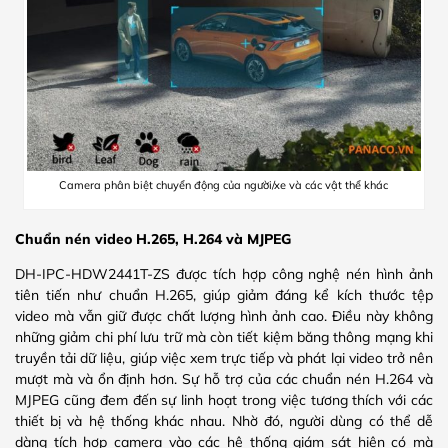
Camera phân biệt chuyển động của người/xe và các vật thể khác
Chuẩn nén video H.265, H.264 và MJPEG
DH-IPC-HDW2441T-ZS được tích hợp công nghệ nén hình ảnh
tiên tiến như chuẩn H.265, giúp giảm đáng kể kích thước tệp
video mà vẫn giữ được chất lượng hình ảnh cao. Điều này không
những giảm chi phí lưu trữ mà còn tiết kiệm băng thông mạng khi
truyền tải dữ liệu, giúp việc xem trực tiếp và phát lại video trở nên
mượt mà và ổn định hơn. Sự hỗ trợ của các chuẩn nén H.264 và
MJPEG cũng đem đến sự linh hoạt trong việc tương thích với các
thiết bị và hệ thống khác nhau. Nhờ đó, người dùng có thể dễ
dàng tích hợp camera vào các hệ thống giám sát hiện có mà