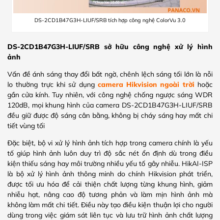
DS-2CD1B47G3H-LIUF/SRB tích hợp công nghệ ColorVu 3.0
DS-2CD1B47G3H-LIUF/SRB sở hữu công nghệ xử lý hình
ảnh
Vấn đề ánh sáng thay đổi bất ngờ, chênh lệch sáng tối lớn là nỗi
lo thường trực khi sử dụng
camera Hikvision ngoài trời
hoặc
gần cửa kính. Tuy nhiên, với công nghệ chống ngược sáng WDR
120dB, mọi khung hình của camera DS-2CD1B47G3H-LIUF/SRB
đều giữ được độ sáng cân bằng, không bị cháy sáng hay mất chi
tiết vùng tối
Đặc biệt, bộ vi xử lý hình ảnh tích hợp trong camera chính là yếu
tố giúp hình ảnh luôn duy trì độ sắc nét ổn định dù trong điều
kiện thiếu sáng hay môi trường nhiều yếu tố gây nhiễu. HikAI-ISP
là bộ xử lý hình ảnh thông minh do chính Hikvision phát triển,
được tối ưu hóa để cải thiện chất lượng từng khung hình, giảm
nhiễu hạt, nâng cao độ tương phản và làm mịn hình ảnh mà
không làm mất chi tiết. Điều này tạo điều kiện thuận lợi cho người
dùng trong việc giám sát liên tục và lưu trữ hình ảnh chất lượng