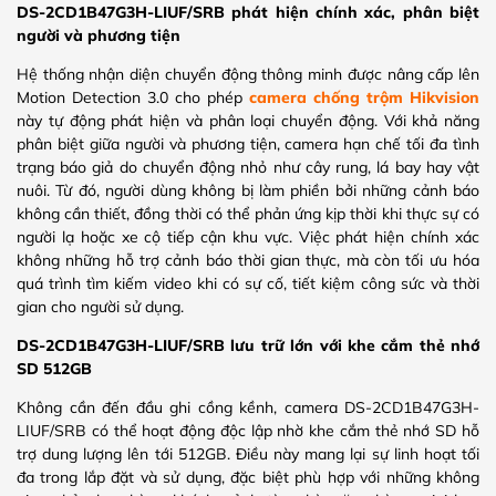
DS-2CD1B47G3H-LIUF/SRB phát hiện chính xác, phân biệt
người và phương tiện
Hệ thống nhận diện chuyển động thông minh được nâng cấp lên
Motion Detection 3.0 cho phép
camera chống trộm Hikvision
này tự động phát hiện và phân loại chuyển động. Với khả năng
phân biệt giữa người và phương tiện, camera hạn chế tối đa tình
trạng báo giả do chuyển động nhỏ như cây rung, lá bay hay vật
nuôi. Từ đó, người dùng không bị làm phiền bởi những cảnh báo
không cần thiết, đồng thời có thể phản ứng kịp thời khi thực sự có
người lạ hoặc xe cộ tiếp cận khu vực. Việc phát hiện chính xác
không những hỗ trợ cảnh báo thời gian thực, mà còn tối ưu hóa
quá trình tìm kiếm video khi có sự cố, tiết kiệm công sức và thời
gian cho người sử dụng.
DS-2CD1B47G3H-LIUF/SRB lưu trữ lớn với khe cắm thẻ nhớ
SD 512GB
Không cần đến đầu ghi cồng kềnh, camera DS-2CD1B47G3H-
LIUF/SRB có thể hoạt động độc lập nhờ khe cắm thẻ nhớ SD hỗ
trợ dung lượng lên tới 512GB. Điều này mang lại sự linh hoạt tối
đa trong lắp đặt và sử dụng, đặc biệt phù hợp với những không