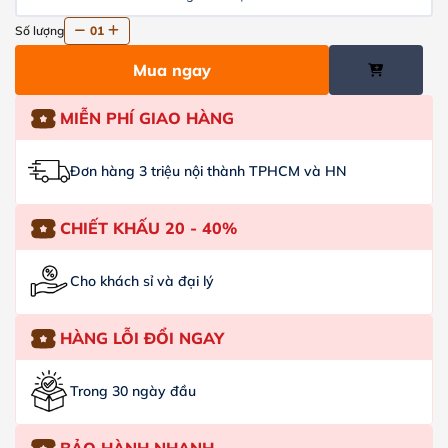
Số lượng
01
Mua ngay
MIỄN PHÍ GIAO HÀNG
Đơn hàng 3 triệu nội thành TPHCM và HN
CHIẾT KHẤU 20 - 40%
Cho khách sỉ và đại lý
HÀNG LỖI ĐỔI NGAY
Trong 30 ngày đầu
BẢO HÀNH NHANH