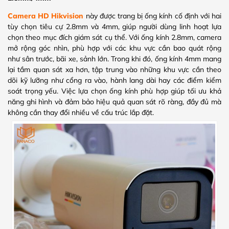
Camera HD Hikvision
này được trang bị ống kính cố định với hai
tùy chọn tiêu cự 2.8mm và 4mm, giúp người dùng linh hoạt lựa
chọn theo mục đích giám sát cụ thể. Với ống kính 2.8mm, camera
mở rộng góc nhìn, phù hợp với các khu vực cần bao quát rộng
như sân trước, bãi xe, sảnh lớn. Trong khi đó, ống kính 4mm mang
lại tầm quan sát xa hơn, tập trung vào những khu vực cần theo
dõi kỹ lưỡng như cổng ra vào, hành lang dài hay các điểm kiểm
soát trọng yếu. Việc lựa chọn ống kính phù hợp giúp tối ưu khả
năng ghi hình và đảm bảo hiệu quả quan sát rõ ràng, đầy đủ mà
không cần thay đổi nhiều về cấu trúc lắp đặt.