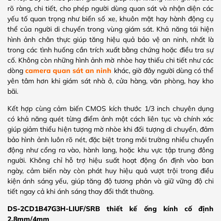
rõ ràng, chi tiết, cho phép người dùng quan sát và nhận diện các
yếu tố quan trọng như biển số xe, khuôn mặt hay hành động cụ
thể của người di chuyển trong vùng giám sát. Khả năng tái hiện
hình ảnh chân thực giúp tăng hiệu quả bảo vệ an ninh, nhất là
trong các tình huống cần trích xuất bằng chứng hoặc điều tra sự
cố. Không còn những hình ảnh mờ nhòe hay thiếu chi tiết như các
dòng
camera quan sát an ninh
khác, giờ đây người dùng có thể
yên tâm hơn khi giám sát nhà ở, cửa hàng, văn phòng, hay kho
bãi.
Kết hợp cùng cảm biến CMOS kích thước 1/3 inch chuyên dụng
có khả năng quét từng điểm ảnh một cách liên tục và chính xác
giúp giảm thiểu hiện tượng mờ nhòe khi đối tượng di chuyển, đảm
bảo hình ảnh luôn rõ nét, đặc biệt trong môi trường nhiều chuyển
động như cổng ra vào, hành lang, hoặc khu vực tập trung đông
người. Không chỉ hỗ trợ hiệu suất hoạt động ổn định vào ban
ngày, cảm biến này còn phát huy hiệu quả vượt trội trong điều
kiện ánh sáng yếu, giúp tăng độ tương phản và giữ vững độ chi
tiết ngay cả khi ánh sáng thay đổi thất thường.
DS-2CD1B47G3H-LIUF/SRB thiết kế ống kính cố định
2.8mm/4mm