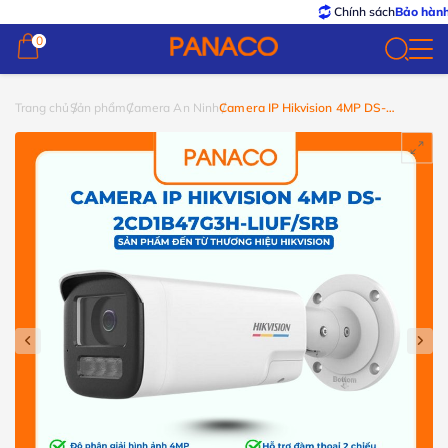
Chính sách
Bảo hành – Đổi t
0
0
Trang chủ
Sản phẩm
Camera An Ninh
Camera IP Hikvision 4MP DS-
2CD1B47G3H-LIUF/SRB