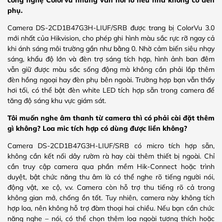
phụ.
Camera DS-2CD1B47G3H-LIUF/SRB được trang bị ColorVu 3.0
mới nhất của Hikvision, cho phép ghi hình màu sắc rực rỡ ngay cả
khi ánh sáng môi trường gần như bằng 0. Nhờ cảm biến siêu nhạy
sáng, khẩu độ lớn và đèn trợ sáng tích hợp, hình ảnh ban đêm
vẫn giữ được màu sắc sống động mà không cần phải lắp thêm
đèn hồng ngoại hay đèn phụ bên ngoài. Trường hợp bạn vẫn thấy
hơi tối, có thể bật đèn white LED tích hợp sẵn trong camera để
tăng độ sáng khu vực giám sát.
Tôi muốn nghe âm thanh từ camera thì có phải cài đặt thêm
gì không? Loa mic tích hợp có dùng được liền không?
Camera DS-2CD1B47G3H-LIUF/SRB có micro tích hợp sẵn,
không cần kết nối dây rườm rà hay cài thêm thiết bị ngoài. Chỉ
cần truy cập camera qua phần mềm Hik-Connect hoặc trình
duyệt, bật chức năng thu âm là có thể nghe rõ tiếng người nói,
động vật, xe cộ, v.v. Camera còn hỗ trợ thu tiếng rõ cả trong
không gian mở, chống ồn tốt. Tuy nhiên, camera này không tích
hợp loa, nên không hỗ trợ đàm thoại hai chiều. Nếu bạn cần chức
năng nghe – nói, có thể chọn thêm loa ngoài tương thích hoặc