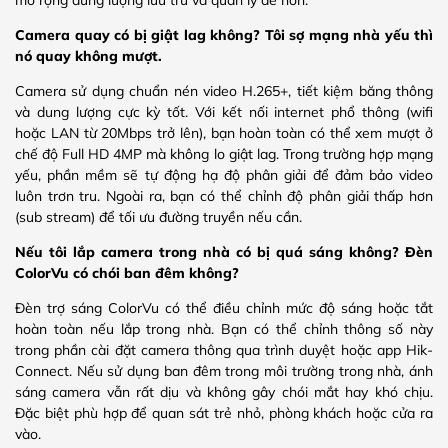
Camera quay có bị giật lag không? Tôi sợ mạng nhà yếu thì
nó quay không mượt.
Camera sử dụng chuẩn nén video H.265+, tiết kiệm băng thông
và dung lượng cực kỳ tốt. Với kết nối internet phổ thông (wifi
hoặc LAN từ 20Mbps trở lên), bạn hoàn toàn có thể xem mượt ở
chế độ Full HD 4MP mà không lo giật lag. Trong trường hợp mạng
yếu, phần mềm sẽ tự động hạ độ phân giải để đảm bảo video
luôn trơn tru. Ngoài ra, bạn có thể chỉnh độ phân giải thấp hơn
(sub stream) để tối ưu đường truyền nếu cần.
Nếu tôi lắp camera trong nhà có bị quá sáng không? Đèn
ColorVu có chói ban đêm không?
Đèn trợ sáng ColorVu có thể điều chỉnh mức độ sáng hoặc tắt
hoàn toàn nếu lắp trong nhà. Bạn có thể chỉnh thông số này
trong phần cài đặt camera thông qua trình duyệt hoặc app Hik-
Connect. Nếu sử dụng ban đêm trong môi trường trong nhà, ánh
sáng camera vẫn rất dịu và không gây chói mắt hay khó chịu.
Đặc biệt phù hợp để quan sát trẻ nhỏ, phòng khách hoặc cửa ra
vào.