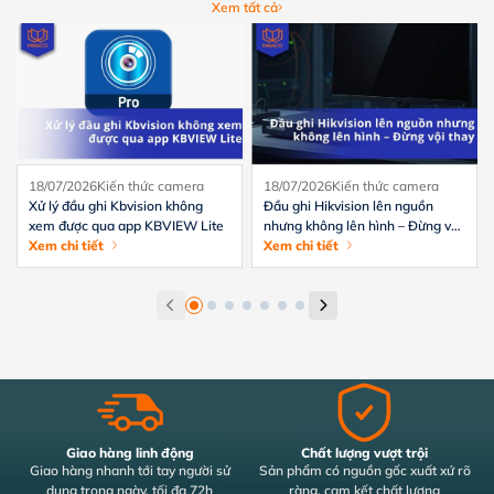
Xem tất cả
18/07/2026
Kiến thức camera
18/07/2026
Kiến thức camera
Xử lý đầu ghi Kbvision không
Đầu ghi Hikvision lên nguồn
xem được qua app KBVIEW Lite
nhưng không lên hình – Đừng vội
Xem chi tiết
thay
Xem chi tiết
Giao hàng linh động
Chất lượng vượt trội
Giao hàng nhanh tới tay người sử
Sản phẩm có nguồn gốc xuất xứ rõ
dụng trong ngày, tối đa 72h
ràng, cam kết chất lượng