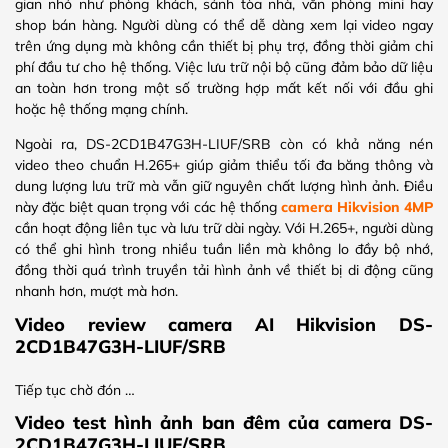
gian nhỏ như phòng khách, sảnh tòa nhà, văn phòng mini hay
shop bán hàng. Người dùng có thể dễ dàng xem lại video ngay
trên ứng dụng mà không cần thiết bị phụ trợ, đồng thời giảm chi
phí đầu tư cho hệ thống. Việc lưu trữ nội bộ cũng đảm bảo dữ liệu
an toàn hơn trong một số trường hợp mất kết nối với đầu ghi
hoặc hệ thống mạng chính.
Ngoài ra, DS-2CD1B47G3H-LIUF/SRB còn có khả năng nén
video theo chuẩn H.265+ giúp giảm thiểu tối đa băng thông và
dung lượng lưu trữ mà vẫn giữ nguyên chất lượng hình ảnh. Điều
này đặc biệt quan trọng với các hệ thống
camera Hikvision 4MP
cần hoạt động liên tục và lưu trữ dài ngày. Với H.265+, người dùng
có thể ghi hình trong nhiều tuần liền mà không lo đầy bộ nhớ,
đồng thời quá trình truyền tải hình ảnh về thiết bị di động cũng
nhanh hơn, mượt mà hơn.
Video review camera AI Hikvision DS-
2CD1B47G3H-LIUF/SRB
Tiếp tục chờ đón …
Video test hình ảnh ban đêm của camera DS-
2CD1B47G3H-LIUF/SRB