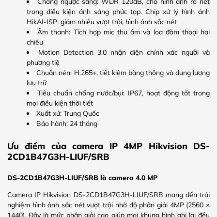
Chống ngược sáng: WDR 120dB, cho hình ảnh rõ nét
trong điều kiện ánh sáng phức tạp. Chip xử lý hình ảnh
HikAI-ISP: giảm nhiễu vượt trội, hình ảnh sắc nét
Âm thanh: Tích hợp mic thu âm và loa đàm thoại hai
chiều
Motion Detection 3.0 nhận diện chính xác người và
phương tiệ
Chuẩn nén: H.265+, tiết kiệm băng thông và dung lượng
lưu trữ
Tiêu chuẩn chống nước/bụi: IP67, hoạt động tốt trong
mọi điều kiện thời tiết
Xuất xứ: Trung Quốc
Bảo hành: 24 tháng
Ưu điểm của camera IP 4MP Hikvision DS-
2CD1B47G3H-LIUF/SRB
DS-2CD1B47G3H-LIUF/SRB là camera 4.0 MP
Camera IP Hikvision DS-2CD1B47G3H-LIUF/SRB mang đến trải
nghiệm hình ảnh sắc nét vượt trội nhờ độ phân giải 4MP (2560 ×
1440). Đây là mức phân giải cao giúp mọi khung hình ghi lại đều