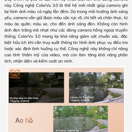
này. Công nghệ ColorVu 3.0 là thế hệ mới nhất giúp camera ghi
lại hình ảnh màu cả ngày lẫn đêm. Dù trong môi trường ánh sáng
yếu, camera vẫn giữ được màu sắc rực rỡ, chi tiết và chân thực, từ
màu áo quần, màu xe, cho đến ánh sáng đèn. Không còn hình
ảnh đen trắng mờ nhạt như các dòng camera hồng ngoại truyền
thống, ColorVu 3.0 mang lại khả năng giám sát chuẩn xác, đặc
biệt hữu ích khi cần truy xuất thông tin hình ảnh phục vụ điều tra
hoặc xác định tình huống cụ thể. Công nghệ này không chỉ nâng
cao tính thẩm mỹ của video, mà còn làm tăng khả năng phân
tích, nhận diện và kiểm soát an ninh.