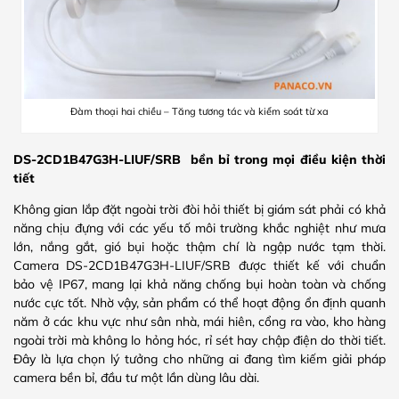
Đàm thoại hai chiều – Tăng tương tác và kiểm soát từ xa
DS-2CD1B47G3H-LIUF/SRB bền bỉ trong mọi điều kiện thời
tiết
Không gian lắp đặt ngoài trời đòi hỏi thiết bị giám sát phải có khả
năng chịu đựng với các yếu tố môi trường khắc nghiệt như mưa
lớn, nắng gắt, gió bụi hoặc thậm chí là ngập nước tạm thời.
Camera DS-2CD1B47G3H-LIUF/SRB được thiết kế với chuẩn
bảo vệ IP67, mang lại khả năng chống bụi hoàn toàn và chống
nước cực tốt. Nhờ vậy, sản phẩm có thể hoạt động ổn định quanh
năm ở các khu vực như sân nhà, mái hiên, cổng ra vào, kho hàng
ngoài trời mà không lo hỏng hóc, rỉ sét hay chập điện do thời tiết.
Đây là lựa chọn lý tưởng cho những ai đang tìm kiếm giải pháp
camera bền bỉ, đầu tư một lần dùng lâu dài.