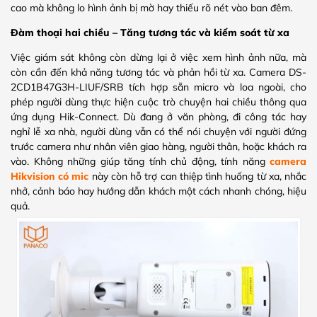
cao mà không lo hình ảnh bị mờ hay thiếu rõ nét vào ban đêm.
Đàm thoại hai chiều – Tăng tương tác và kiểm soát từ xa
Việc giám sát không còn dừng lại ở việc xem hình ảnh nữa, mà
còn cần đến khả năng tương tác và phản hồi từ xa. Camera DS-
2CD1B47G3H-LIUF/SRB tích hợp sẵn micro và loa ngoài, cho
phép người dùng thực hiện cuộc trò chuyện hai chiều thông qua
ứng dụng Hik-Connect. Dù đang ở văn phòng, đi công tác hay
nghỉ lễ xa nhà, người dùng vẫn có thể nói chuyện với người đứng
trước camera như nhân viên giao hàng, người thân, hoặc khách ra
vào. Không những giúp tăng tính chủ động, tính năng
camera
Hikvision có mic
này còn hỗ trợ can thiệp tình huống từ xa, nhắc
nhở, cảnh báo hay hướng dẫn khách một cách nhanh chóng, hiệu
quả.