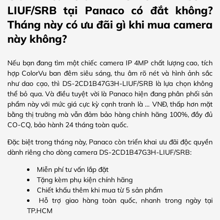
LIUF/SRB tại Panaco có đắt không?
Tháng này có ưu đãi gì khi mua camera
này không?
Nếu bạn đang tìm một chiếc camera IP 4MP chất lượng cao, tích
hợp ColorVu ban đêm siêu sáng, thu âm rõ nét và hình ảnh sắc
như dao cạo, thì DS-2CD1B47G3H-LIUF/SRB là lựa chọn không
thể bỏ qua. Và điều tuyệt vời là Panaco hiện đang phân phối sản
phẩm này với mức giá cực kỳ cạnh tranh là … VNĐ, thấp hơn mặt
bằng thị trường mà vẫn đảm bảo hàng chính hãng 100%, đầy đủ
CO-CQ, bảo hành 24 tháng toàn quốc.
Đặc biệt trong tháng này, Panaco còn triển khai ưu đãi độc quyền
dành riêng cho dòng camera DS-2CD1B47G3H-LIUF/SRB:
Miễn phí tư vấn lắp đặt
Tặng kèm phụ kiện chính hãng
Chiết khấu thêm khi mua từ 5 sản phẩm
Hỗ trợ giao hàng toàn quốc, nhanh trong ngày tại
TP.HCM