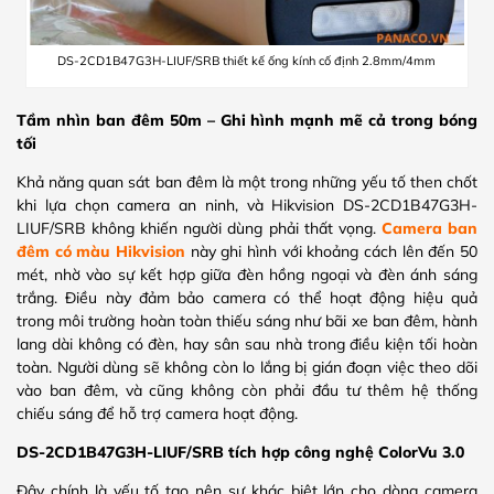
DS-2CD1B47G3H-LIUF/SRB thiết kế ống kính cố định 2.8mm/4mm
Tầm nhìn ban đêm 50m – Ghi hình mạnh mẽ cả trong bóng
tối
Khả năng quan sát ban đêm là một trong những yếu tố then chốt
khi lựa chọn camera an ninh, và Hikvision DS-2CD1B47G3H-
LIUF/SRB không khiến người dùng phải thất vọng.
Camera ban
đêm có màu Hikvision
này ghi hình với khoảng cách lên đến 50
mét, nhờ vào sự kết hợp giữa đèn hồng ngoại và đèn ánh sáng
trắng. Điều này đảm bảo camera có thể hoạt động hiệu quả
trong môi trường hoàn toàn thiếu sáng như bãi xe ban đêm, hành
lang dài không có đèn, hay sân sau nhà trong điều kiện tối hoàn
toàn. Người dùng sẽ không còn lo lắng bị gián đoạn việc theo dõi
vào ban đêm, và cũng không còn phải đầu tư thêm hệ thống
chiếu sáng để hỗ trợ camera hoạt động.
DS-2CD1B47G3H-LIUF/SRB tích hợp công nghệ ColorVu 3.0
Đây chính là yếu tố tạo nên sự khác biệt lớn cho dòng camera