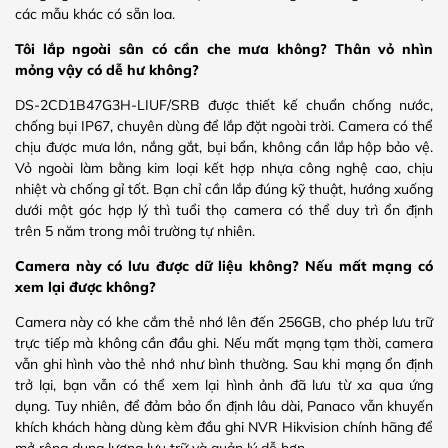
các mẫu khác có sẵn loa.
Tôi lắp ngoài sân có cần che mưa không? Thân vỏ nhìn
mỏng vậy có dễ hư không?
DS-2CD1B47G3H-LIUF/SRB được thiết kế chuẩn chống nước,
chống bụi IP67, chuyên dùng để lắp đặt ngoài trời. Camera có thể
chịu được mưa lớn, nắng gắt, bụi bẩn, không cần lắp hộp bảo vệ.
Vỏ ngoài làm bằng kim loại kết hợp nhựa công nghệ cao, chịu
nhiệt và chống gỉ tốt. Bạn chỉ cần lắp đúng kỹ thuật, hướng xuống
dưới một góc hợp lý thì tuổi thọ camera có thể duy trì ổn định
trên 5 năm trong môi trường tự nhiên.
Camera này có lưu được dữ liệu không? Nếu mất mạng có
xem lại được không?
Camera này có khe cắm thẻ nhớ lên đến 256GB, cho phép lưu trữ
trực tiếp mà không cần đầu ghi. Nếu mất mạng tạm thời, camera
vẫn ghi hình vào thẻ nhớ như bình thường. Sau khi mạng ổn định
trở lại, bạn vẫn có thể xem lại hình ảnh đã lưu từ xa qua ứng
dụng. Tuy nhiên, để đảm bảo ổn định lâu dài, Panaco vẫn khuyến
khích khách hàng dùng kèm đầu ghi NVR Hikvision chính hãng để
mở rộng dung lượng lưu trữ và quản lý dễ hơn.