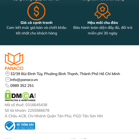
Giá cả cạnh tranh
Hậu mãi chu đáo
Cam kết mức giá bán và chiết khấu
Bảo hành toàn diện đầy đủ, đổi trả
tốt nhất cho khách hàng
miễn phí 30 ngày
32/39 Bùi Đình Túy, Phường Bình Thạnh, Thành Phố Hồ Chí Minh
info@panaco.vn
0989 352 251
Mã số thuế: 0316645438
Số tài khoản: 2255566678
Á Châu ACB, Chi Nhánh Quận Tân Phú, PGD Tân Sơn Nhì