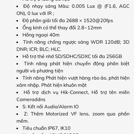
Độ nhạy sáng Màu: 0.005 Lux @ (F1.6, AGC
ON), 0 lux với IR ;
Độ phân giải tối đa 2688 × 1520@20fps
Ống kính có thể thay đổi 2.8~12mm
Hồng ngoại 40m
Tính năng chống ngược sáng WDR 120dB; 3D
DNR; ICR; BLC; HLC.
Hỗ trợ thẻ nhớ SD/SDHC/SDXC tối đa 256GB
Tính năng phát hiện chuyển động phân biệt
người và phương tiện
Tính năng Phát hiện vượt hàng rào ảo, phát hiện
xâm nhập. Phát hiện khuôn mặt
Hỗ trợ dịch vụ Hik-Connect, Hỗ trợ tên miền
Cameraddns
S: Kết nối Audio/Alarm IO
Z: Thêm Motorized VF lens, zoom qua phần
mềm.
Tiêu chuẩn IP67, IK10