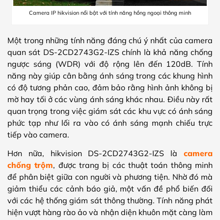
Camera IP hikvision nổi bật với tính năng hồng ngoại thông minh
Một trong những tính năng đáng chú ý nhất của camera
quan sát DS-2CD2743G2-IZS chính là khả năng chống
ngược sáng (WDR) với độ rộng lên đến 120dB. Tính
năng này giúp cân bằng ánh sáng trong các khung hình
có độ tương phản cao, đảm bảo rằng hình ảnh không bị
mờ hay tối ở các vùng ánh sáng khác nhau. Điều này rất
quan trọng trong việc giám sát các khu vực có ánh sáng
phức tạp như lối ra vào có ánh sáng mạnh chiếu trực
tiếp vào camera.
Hơn nữa, hikvision DS-2CD2743G2-IZS là
camera
chống trộm
, được trang bị các thuật toán thông minh
để phân biệt giữa con người và phương tiện. Nhờ đó mà
giảm thiểu các cảnh báo giả, một vấn đề phổ biến đối
với các hệ thống giám sát thông thường. Tính năng phát
hiện vượt hàng rào ảo và nhận diện khuôn mặt càng làm