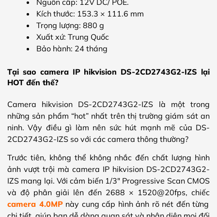
Nguồn cấp: 12V DC/ POE.
Kích thước: 153.3 × 111.6 mm
Trọng lượng: 880 g
Xuất xứ: Trung Quốc
Bảo hành: 24 tháng
Tại sao camera IP hikvision DS-2CD2743G2-IZS lại
HOT đến thế?
Camera hikvision DS-2CD2743G2-IZS là một trong
những sản phẩm “hot” nhất trên thị trường giám sát an
ninh. Vậy điều gì làm nên sức hút mạnh mẽ của DS-
2CD2743G2-IZS so với các camera thông thường?
Trước tiên, không thể không nhắc đến chất lượng hình
ảnh vượt trội mà camera IP hikvision DS-2CD2743G2-
IZS mang lại. Với cảm biến 1/3″ Progressive Scan CMOS
và độ phân giải lên đến 2688 × 1520@20fps, chiếc
camera 4.0MP
này cung cấp hình ảnh rõ nét đến từng
chi tiết, giúp bạn dễ dàng quan sát và nhận diện mọi đối