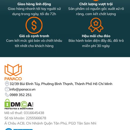
Giao hàng linh động
Chất lượng vượt trội
Giao hàng nhanh tới tay người sử
Sản phẩm có nguồn gốc xuất xứ rõ
dụng trong ngày, tối đa 72h
ràng, cam kết chất lượng
Giá cả cạnh tranh
Hậu mãi chu đáo
Cam kết mức giá bán và chiết khấu
Bảo hành toàn diện đầy đủ, đổi trả
tốt nhất cho khách hàng
miễn phí 30 ngày
32/39 Bùi Đình Túy, Phường Bình Thạnh, Thành Phố Hồ Chí Minh
info@panaco.vn
0989 352 251
Mã số thuế: 0316645438
Số tài khoản: 2255566678
Á Châu ACB, Chi Nhánh Quận Tân Phú, PGD Tân Sơn Nhì