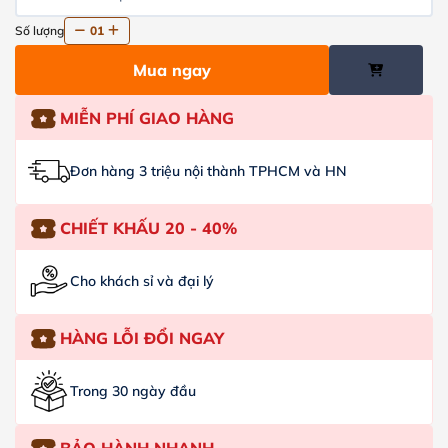
Số lượng
01
Mua ngay
MIỄN PHÍ GIAO HÀNG
Đơn hàng 3 triệu nội thành TPHCM và HN
CHIẾT KHẤU 20 - 40%
Cho khách sỉ và đại lý
HÀNG LỖI ĐỔI NGAY
Trong 30 ngày đầu
BẢO HÀNH NHANH