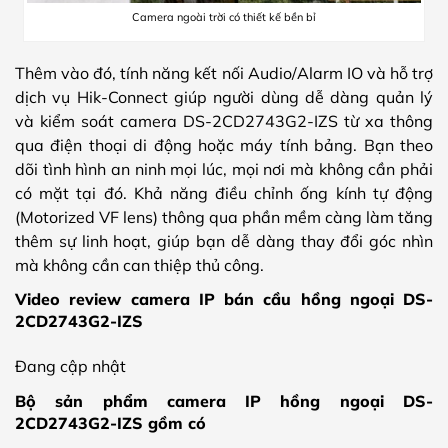
Camera ngoài trời có thiết kế bền bỉ
Thêm vào đó, tính năng kết nối Audio/Alarm IO và hỗ trợ
dịch vụ Hik-Connect giúp người dùng dễ dàng quản lý
và kiểm soát camera DS-2CD2743G2-IZS từ xa thông
qua điện thoại di động hoặc máy tính bảng. Bạn theo
dõi tình hình an ninh mọi lúc, mọi nơi mà không cần phải
có mặt tại đó. Khả năng điều chỉnh ống kính tự động
(Motorized VF lens) thông qua phần mềm càng làm tăng
thêm sự linh hoạt, giúp bạn dễ dàng thay đổi góc nhìn
mà không cần can thiệp thủ công.
Video review camera IP bán cầu hồng ngoại DS-
2CD2743G2-IZS
Đang cập nhật
Bộ sản phẩm camera IP hồng ngoại DS-
2CD2743G2-IZS gồm có