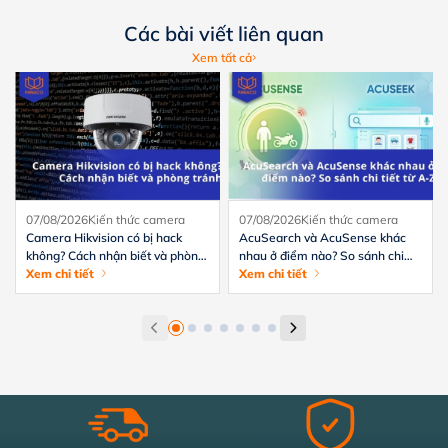
Các bài viết liên quan
Xem tất cả
07/08/2026
Kiến thức camera
07/08/2026
Kiến thức camera
Camera Hikvision có bị hack
AcuSearch và AcuSense khác
không? Cách nhận biết và phòng
nhau ở điểm nào? So sánh chi
tránh hiệu quả
Xem chi tiết
tiết từ A-Z
Xem chi tiết