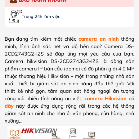
Trong 24h làm việc
Bạn đang tìm kiếm một chiếc
camera an ninh
thông
minh, hình ảnh sắc nét và độ bền cao? Camera DS-
2CD2743G2-IZS sẽ đáp ứng mọi yêu cầu của bạn.
Camera hikvision DS-2CD2743G2-IZS là dòng sản
phẩm camera IP bán cầu (dome) có độ phân giải 4.0 MP
thuộc thương hiệu Hikvision – một trong những nhà sản
xuất thiết bị giám sát an ninh hàng đầu thế giới. Với
thiết kế nhỏ gọn, tầm quan sát hồng ngoại ấn tượng
cùng với nhiều tính năng ưu việt,
camera Hikvision có
dây
này được ứng dụng rộng rãi trong các hệ thống
giám sát an ninh cho nhà ở, văn phòng, cửa hàng, nhà
xưởng,…