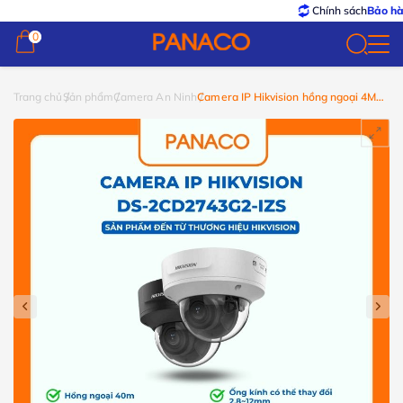
Chính sách
Bảo hành – Đổ
0
0
Trang chủ
Sản phẩm
Camera An Ninh
Camera IP Hikvision hồng ngoại 4MP
DS-2CD2743G2-IZS