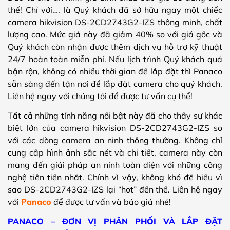
thế! Chỉ với…. là Quý khách đã sở hữu ngay một chiếc
camera hikvision DS-2CD2743G2-IZS thông minh, chất
lượng cao. Mức giá này đã giảm 40% so với giá gốc và
Quý khách còn nhận được thêm dịch vụ hỗ trợ kỹ thuật
24/7 hoàn toàn miễn phí. Nếu lịch trình Quý khách quá
bận rộn, không có nhiều thời gian để lắp đặt thì Panaco
sẵn sàng đến tận nơi để lắp đặt camera cho quý khách.
Liên hệ ngay với chúng tôi để được tư vấn cụ thể!
Tất cả những tính năng nổi bật này đã cho thấy sự khác
biệt lớn của camera hikvision DS-2CD2743G2-IZS so
với các dòng camera an ninh thông thường. Không chỉ
cung cấp hình ảnh sắc nét và chi tiết, camera này còn
mang đến giải pháp an ninh toàn diện với những công
nghệ tiên tiến nhất. Chính vì vậy, không khó để hiểu vì
sao DS-2CD2743G2-IZS lại “hot” đến thế. Liên hệ ngay
với
Panaco
để được tư vấn và báo giá nhé!
PANACO – ĐƠN VỊ PHÂN PHỐI VÀ LẮP ĐẶT