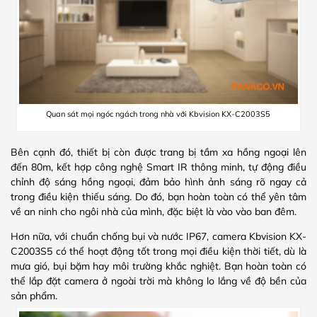
Quan sát mọi ngóc ngách trong nhà với Kbvision KX-C2003S5
Bên cạnh đó, thiết bị còn được trang bị tầm xa hồng ngoại lên
đến 80m, kết hợp công nghệ Smart IR thông minh, tự động điều
chỉnh độ sáng hồng ngoại, đảm bảo hình ảnh sáng rõ ngay cả
trong điều kiện thiếu sáng. Do đó, bạn hoàn toàn có thể yên tâm
về an ninh cho ngôi nhà của mình, đặc biệt là vào vào ban đêm.
Hơn nữa, với chuẩn chống bụi và nước IP67, camera Kbvision KX-
C2003S5 có thể hoạt động tốt trong mọi điều kiện thời tiết, dù là
mưa gió, bụi bặm hay môi trường khắc nghiệt. Bạn hoàn toàn có
thể lắp đặt camera ở ngoài trời mà không lo lắng về độ bền của
sản phẩm.