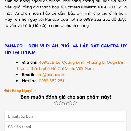
nhìn xa hồng ngoại ấn tượng, khả năng chống bụi bẩn và nước
hiệu quả, cùng giá thành hợp lý, Camera Kbvision KX-C2003S5 là
một lựa chọn hoàn hảo để đảm bảo an ninh cho gia đình bạn.
Hãy liên hệ ngay với Panaco qua hotline 0989 352 251 để được
tư vấn và hỗ trợ lắp đặt camera nhanh chóng!
PANACO – ĐƠN VỊ PHÂN PHỐI VÀ LẮP ĐẶT CAMERA UY
TÍN TẠI TPHCM
Địa chỉ:
409/21B Lê Quang Định, Phường 5, Quận Bình
Thạnh, Thành phố Hồ Chí Minh, Việt Nam
Email:
info@panaco.vn
Hotline:
0989 352 251
Đặt Hàng Ngay!
Bạn muốn đánh giá cho sản phẩm này!