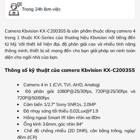
Trong 24h làm việc
Camera Kbvision KX-C2003S5 là sản phẩm thuộc dòng camera 4
trong 1 thuộc KX-Series của thương hiệu Kbvision nổi tiếng đến
từ Mỹ. Với thiết kế hiện đại, độ phân giải cao và nhiều tính năng
thông minh, thiết bị sẽ mang đến cho bạn giải pháp an ninh toàn
diện cho ngôi nhà của bạn.
Thông số kỹ thuật của camera Kbvision KX-C2003S5
Camera 4 in 1 (CVI, TVI, AHD, Analog)
Độ phân giải 1080P@25/30fps, 720P@25/30fps và
720P@50/60fps
Cảm biến 1/2.7″ Sony SNR1s, 2.0MP
Độ nhạy sáng tối thiểu 0.02Lux@F1.9
Hồng ngoại Smart IR tầm nhìn xa 80m
Ống kính 3.6mm, góc nhìn 84°
Chế độ chống nhiễu (2D DNR), cân bằng trắng, ngày/
đêm (ICR)