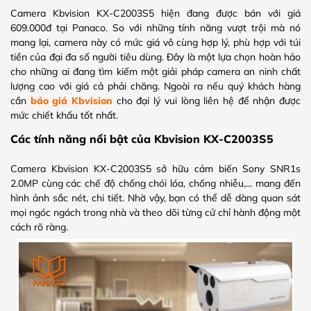
Camera Kbvision KX-C2003S5 hiện đang được bán với giá
609.000đ tại Panaco. So với những tính năng vượt trội mà nó
mang lại, camera này có mức giá vô cùng hợp lý, phù hợp với túi
tiền của đại đa số người tiêu dùng. Đây là một lựa chọn hoàn hảo
cho những ai đang tìm kiếm một giải pháp camera an ninh chất
lượng cao với giá cả phải chăng. Ngoài ra nếu quý khách hàng
cần
báo giá Kbvision
cho đại lý vui lòng liên hệ để nhận được
mức chiết khấu tốt nhất.
Các tính năng nổi bật của Kbvision KX-C2003S5
Camera Kbvision KX-C2003S5 sở hữu cảm biến Sony SNR1s
2.0MP cùng các chế độ chống chói lóa, chống nhiễu,… mang đến
hình ảnh sắc nét, chi tiết. Nhờ vậy, bạn có thể dễ dàng quan sát
mọi ngóc ngách trong nhà và theo dõi từng cử chỉ hành động một
cách rõ ràng.