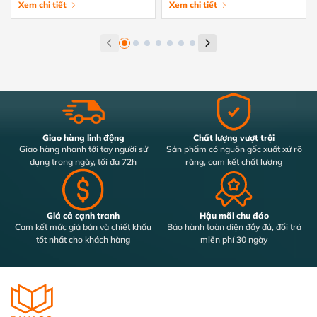
tránh hiệu quả
Xem chi tiết
tiết từ A-Z
Xem chi tiết
Giao hàng linh động
Chất lượng vượt trội
Giao hàng nhanh tới tay người sử
Sản phẩm có nguồn gốc xuất xứ rõ
dụng trong ngày, tối đa 72h
ràng, cam kết chất lượng
Giá cả cạnh tranh
Hậu mãi chu đáo
Cam kết mức giá bán và chiết khấu
Bảo hành toàn diện đầy đủ, đổi trả
tốt nhất cho khách hàng
miễn phí 30 ngày