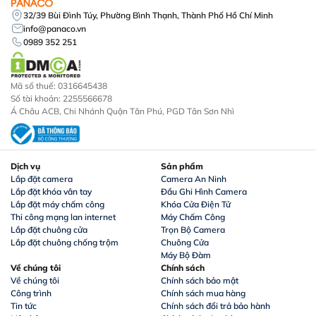
32/39 Bùi Đình Túy, Phường Bình Thạnh, Thành Phố Hồ Chí Minh
info@panaco.vn
0989 352 251
Mã số thuế: 0316645438
Số tài khoản: 2255566678
Á Châu ACB, Chi Nhánh Quận Tân Phú, PGD Tân Sơn Nhì
Dịch vụ
Sản phẩm
Lắp đặt camera
Camera An Ninh
Lắp đặt khóa vân tay
Đầu Ghi Hình Camera
Lắp đặt máy chấm công
Khóa Cửa Điện Tử
Thi công mạng lan internet
Máy Chấm Công
Lắp đặt chuông cửa
Trọn Bộ Camera
Lắp đặt chuông chống trộm
Chuông Cửa
Máy Bộ Đàm
Về chúng tôi
Chính sách
Về chúng tôi
Chính sách bảo mật
Công trình
Chính sách mua hàng
Tin tức
Chính sách đổi trả bảo hành