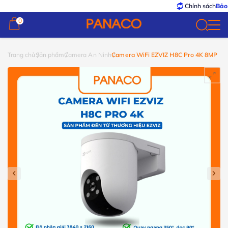
Chính sách
Bảo hành 
0
0
Trang chủ
Sản phẩm
Camera An Ninh
Camera WiFi EZVIZ H8C Pro 4K 8MP