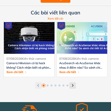
Các bài viết liên quan
Xem tất cả
07/08/2026
Kiến thức camera
07/08/2026
Kiến thức camera
Camera Hikvision có bị hack
AcuSearch và AcuSense khác
không? Cách nhận biết và phòng
nhau ở điểm nào? So sánh chi
tránh hiệu quả
Xem chi tiết
tiết từ A-Z
Xem chi tiết