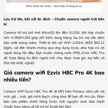
Đàm thoại hai chiều – Giao tiếp rõ ràng từ xa
Lưu trữ lớn, kết nối ổn định – Chuẩn camera ngoài trời bền
bỉ
Camera hỗ trợ thẻ nhớ MicroSD lên đến 512GB, kết hợp chuẩn
nén H.265/H.264 giúp tiết kiệm dung lượng lưu trữ mà vẫn đảm
bảo chất lượng video. Thiết bị kết nối WiFi 2.4GHz (IEEE 802.11
b/g/n), cài đặt nhanh chóng qua ứng dụng Ezviz, phù hợp cả với
người dùng lần đầu. Đạt chuẩn chống nước IP65, Ezviz H8C Pro
4K hoạt động ổn định ngoài trời, chịu được mưa gió, bụi bẩn và
thời tiết khắc nghiệt.
Giá camera wifi Ezviz H8C Pro 4K bao
nhiêu tiền?
Camera WiFi Ezviz H8C Pro 4K (8 MP) hiện Panaco niêm yết với
mức giá ….mức giá minh bạch, công khai để bạn dễ tra cứu. Đảm
bảo sản phẩm chính hãng Ezviz, mới nguyên seal, bảo hành
chuẩn theo hãng và hỗ trợ kỹ thuật tận tâm.