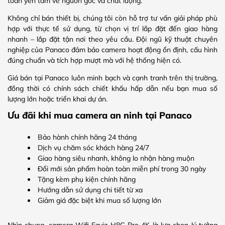
toàn yên tâm về nguồn gốc và chất lượng.
Không chỉ bán thiết bị, chúng tôi còn hỗ trợ tư vấn giải pháp phù
hợp với thực tế sử dụng, từ chọn vị trí lắp đặt đến giao hàng
nhanh – lắp đặt tận nơi theo yêu cầu. Đội ngũ kỹ thuật chuyên
nghiệp của Panaco đảm bảo camera hoạt động ổn định, cấu hình
đúng chuẩn và tích hợp mượt mà với hệ thống hiện có.
Giá bán tại Panaco luôn minh bạch và cạnh tranh trên thị trường,
đồng thời có chính sách chiết khấu hấp dẫn nếu bạn mua số
lượng lớn hoặc triển khai dự án.
Ưu đãi khi mua camera an ninh tại Panaco
Bảo hành chính hãng 24 tháng
Dịch vụ chăm sóc khách hàng 24/7
Giao hàng siêu nhanh, không lo nhận hàng muộn
Đổi mới sản phẩm hoàn toàn miễn phí trong 30 ngày
Tặng kèm phụ kiện chính hãng
Hướng dẫn sử dụng chi tiết từ xa
Giảm giá đặc biệt khi mua số lượng lớn