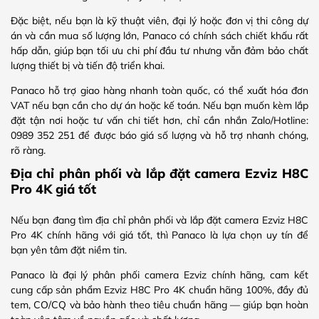
Đặc biệt, nếu bạn là kỹ thuật viên, đại lý hoặc đơn vị thi công dự
án và cần mua số lượng lớn, Panaco có chính sách chiết khấu rất
hấp dẫn, giúp bạn tối ưu chi phí đầu tư nhưng vẫn đảm bảo chất
lượng thiết bị và tiến độ triển khai.
Panaco hỗ trợ giao hàng nhanh toàn quốc, có thể xuất hóa đơn
VAT nếu bạn cần cho dự án hoặc kế toán. Nếu bạn muốn kèm lắp
đặt tận nơi hoặc tư vấn chi tiết hơn, chỉ cần nhắn Zalo/Hotline:
0989 352 251 để được báo giá số lượng và hỗ trợ nhanh chóng,
rõ ràng.
Địa chỉ phân phối và lắp đặt camera Ezviz H8C
Pro 4K giá tốt
Nếu bạn đang tìm địa chỉ phân phối và lắp đặt camera Ezviz H8C
Pro 4K chính hãng với giá tốt, thì Panaco là lựa chọn uy tín để
bạn yên tâm đặt niềm tin.
Panaco là đại lý phân phối camera Ezviz chính hãng, cam kết
cung cấp sản phẩm Ezviz H8C Pro 4K chuẩn hãng 100%, đầy đủ
tem, CO/CQ và bảo hành theo tiêu chuẩn hãng — giúp bạn hoàn