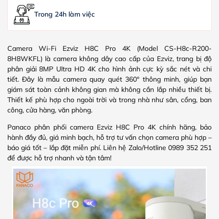
Trong 24h làm việc
Camera Wi-Fi Ezviz H8C Pro 4K (Model CS-H8c-R200-
8H8WKFL) là camera không dây cao cấp của Ezviz, trang bị độ
phân giải 8MP Ultra HD 4K cho hình ảnh cực kỳ sắc nét và chi
tiết. Đây là mẫu camera quay quét 360° thông minh, giúp bạn
giám sát toàn cảnh không gian mà không cần lắp nhiều thiết bị.
Thiết kế phù hợp cho ngoài trời và trong nhà như sân, cổng, ban
công, cửa hàng, văn phòng.
Panaco phân phối camera Ezviz H8C Pro 4K chính hãng, bảo
hành đầy đủ, giá minh bạch, hỗ trợ tư vấn chọn camera phù hợp –
báo giá tốt – lắp đặt miễn phí. Liên hệ Zalo/Hotline 0989 352 251
để được hỗ trợ nhanh và tận tâm!