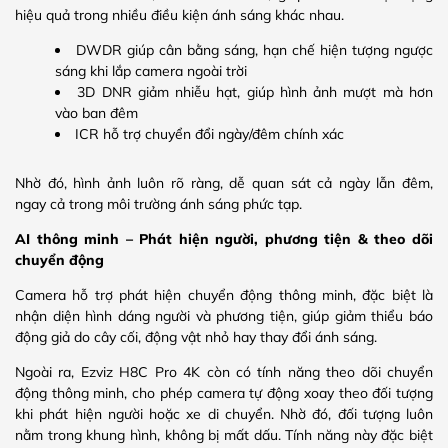
hiệu quả trong nhiều điều kiện ánh sáng khác nhau.
DWDR giúp cân bằng sáng, hạn chế hiện tượng ngược
sáng khi lắp camera ngoài trời
3D DNR giảm nhiễu hạt, giúp hình ảnh mượt mà hơn
vào ban đêm
ICR hỗ trợ chuyển đổi ngày/đêm chính xác
Nhờ đó, hình ảnh luôn rõ ràng, dễ quan sát cả ngày lẫn đêm,
ngay cả trong môi trường ánh sáng phức tạp.
AI thông minh – Phát hiện người, phương tiện & theo dõi
chuyển động
Camera hỗ trợ phát hiện chuyển động thông minh, đặc biệt là
nhận diện hình dáng người và phương tiện, giúp giảm thiểu báo
động giả do cây cối, động vật nhỏ hay thay đổi ánh sáng.
Ngoài ra, Ezviz H8C Pro 4K còn có tính năng theo dõi chuyển
động thông minh, cho phép camera tự động xoay theo đối tượng
khi phát hiện người hoặc xe di chuyển. Nhờ đó, đối tượng luôn
nằm trong khung hình, không bị mất dấu. Tính năng này đặc biệt