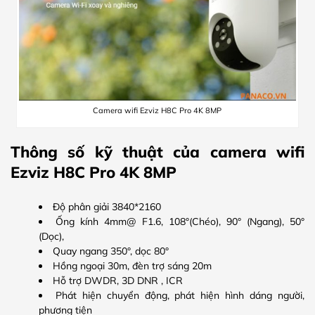
Camera wifi Ezviz H8C Pro 4K 8MP
Thông số kỹ thuật của camera wifi
Ezviz H8C Pro 4K 8MP
Độ phân giải 3840*2160
Ống kính 4mm@ F1.6, 108°(Chéo), 90° (Ngang), 50°
(Dọc),
Quay ngang 350°, dọc 80°
Hồng ngoại 30m, đèn trợ sáng 20m
Hỗ trợ DWDR, 3D DNR , ICR
Phát hiện chuyển động, phát hiện hình dáng người,
phương tiện