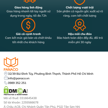
Giao hàng linh động
Chất lượng vượt trội
Giao hàng nhanh tới tay người sử
Sản phẩm có nguồn gốc xuất xứ rõ
dụng trong ngày, tối đa 72h
ràng, cam kết chất lượng
Giá cả cạnh tranh
Hậu mãi chu đáo
Cam kết mức giá bán và chiết khấu
Bảo hành toàn diện đầy đủ, đổi trả
tốt nhất cho khách hàng
miễn phí 30 ngày
32/39 Bùi Đình Túy, Phường Bình Thạnh, Thành Phố Hồ Chí Minh
info@panaco.vn
0989 352 251
Mã số thuế: 0316645438
Số tài khoản: 2255566678
Á Châu ACB, Chi Nhánh Quận Tân Phú, PGD Tân Sơn Nhì