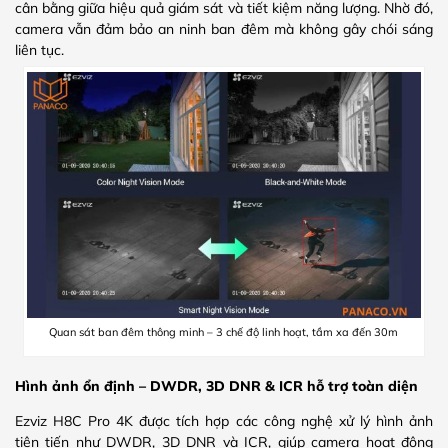
cân bằng giữa hiệu quả giám sát và tiết kiệm năng lượng. Nhờ đó,
camera vẫn đảm bảo an ninh ban đêm mà không gây chói sáng
liên tục.
Quan sát ban đêm thông minh – 3 chế độ linh hoạt, tầm xa đến 30m
Hình ảnh ổn định – DWDR, 3D DNR & ICR hỗ trợ toàn diện
Ezviz H8C Pro 4K được tích hợp các công nghệ xử lý hình ảnh
tiên tiến như DWDR, 3D DNR và ICR, giúp camera hoạt động