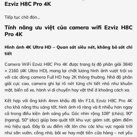
Ezviz H8C Pro 4K
Tiếp tục chờ đón…
Tính năng ưu việt của camera wifi Ezviz H8C
Pro 4K
Hình ảnh 4K Ultra HD – Quan sát siêu nét, không bỏ sót chi
tiết
Camera WiFi Ezviz H8C Pro 4K được trang bị độ phân giải 3840
× 2160 (4K Ultra HD), mang lại chất lượng hình ảnh vượt trội so
với các dòng camera Full HD hay 2K thông thường. Nhờ độ phân
giải cực cao, camera ghi lại rõ nét từng chi tiết nhỏ như khuôn
mặt, biển số xe, hành vi di chuyển hay vật thể ở khoảng cách xa.
Kết hợp với ống kính 4mm khẩu độ lớn F1.6, Ezviz H8C Pro 4K
cho khả năng thu sáng tốt, hình ảnh rõ ràng và ít nhiễu hơn ngay
cả trong điều kiện ánh sáng yếu. Góc nhìn rộng 108° (chéo), 90°
(ngang), 50° (dọc) giúp bao quát tốt khu vực giám sát, giảm điểm
mù hiệu quả. Đây là ưu điểm rất lớn cho các khu vực ngoài trời
như sân vườn, cổng nhà, bãi xe hay mặt tiền cửa hàng – nơi yêu