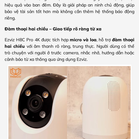
hiệu quả vào ban đêm. Đây là giải pháp an ninh chủ động, giúp
bảo vệ tài sản tốt hơn mà không cần thêm hệ thống báo động
riêng.
Đàm thoại hai chiều – Giao tiếp rõ ràng từ xa
Ezviz H8C Pro 4K được tích hợp
micro và loa
, hỗ trợ
đàm thoại
hai chiều
với âm thanh rõ ràng, trung thực. Người dùng có thể
trò chuyện với người ở trước camera, nhắc nhở, hướng dẫn hoặc
cảnh báo từ xa thông qua ứng dụng Ezviz.