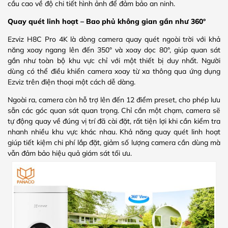
cầu cao về độ chi tiết hình ảnh để đảm bảo an ninh.
Quay quét linh hoạt – Bao phủ không gian gần như 360°
Ezviz H8C Pro 4K là dòng camera quay quét ngoài trời với khả
năng xoay ngang lên đến 350° và xoay dọc 80°, giúp quan sát
gần như toàn bộ khu vực chỉ với một thiết bị duy nhất. Người
dùng có thể điều khiển camera xoay từ xa thông qua ứng dụng
Ezviz trên điện thoại một cách dễ dàng.
Ngoài ra, camera còn hỗ trợ lên đến 12 điểm preset, cho phép lưu
sẵn các góc quan sát quan trọng. Chỉ cần một chạm, camera sẽ
tự động quay về đúng vị trí đã cài đặt, rất tiện lợi khi cần kiểm tra
nhanh nhiều khu vực khác nhau. Khả năng quay quét linh hoạt
giúp tiết kiệm chi phí lắp đặt, giảm số lượng camera cần dùng mà
vẫn đảm bảo hiệu quả giám sát tối ưu.