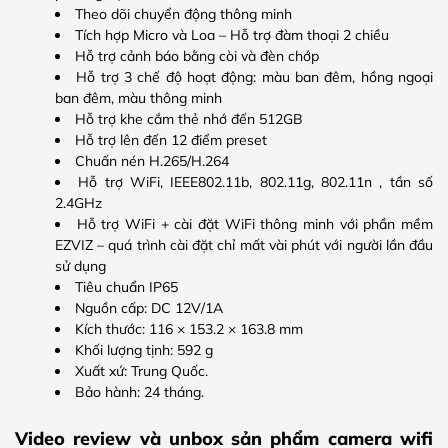
Theo dõi chuyển động thông minh
Tích hợp Micro và Loa – Hỗ trợ đàm thoại 2 chiều
Hỗ trợ cảnh báo bằng còi và đèn chớp
Hỗ trợ 3 chế độ hoạt động: màu ban đêm, hồng ngoại
ban đêm, màu thông minh
Hỗ trợ khe cắm thẻ nhớ đến 512GB
Hỗ trợ lên đến 12 điểm preset
Chuấn nén H.265/H.264
Hỗ trợ WiFi, IEEE802.11b, 802.11g, 802.11n , tần số
2.4GHz
Hỗ trợ WiFi + cài đặt WiFi thông minh với phần mềm
EZVIZ – quá trình cài đặt chỉ mất vài phút với người lần đầu
sử dụng
Tiêu chuẩn IP65
Nguồn cấp: DC 12V/1A
Kích thước: 116 × 153.2 × 163.8 mm
Khối lượng tịnh: 592 g
Xuất xứ: Trung Quốc.
Bảo hành: 24 tháng.
Video review và unbox sản phẩm camera wifi