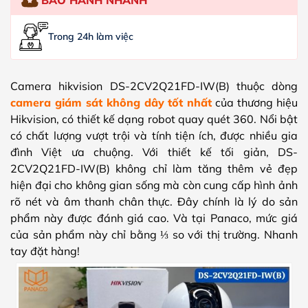
Trong 24h làm việc
Camera hikvision DS-2CV2Q21FD-IW(B) thuộc dòng
camera giám sát không dây tốt nhất
của thương hiệu
Hikvision, có thiết kế dạng robot quay quét 360. Nổi bật
có chất lượng vượt trội và tính tiện ích, được nhiều gia
đình Việt ưa chuộng. Với thiết kế tối giản, DS-
2CV2Q21FD-IW(B) không chỉ làm tăng thêm vẻ đẹp
hiện đại cho không gian sống mà còn cung cấp hình ảnh
rõ nét và âm thanh chân thực. Đây chính là lý do sản
phẩm này được đánh giá cao. Và tại Panaco, mức giá
của sản phẩm này chỉ bằng ⅓ so với thị trường. Nhanh
tay đặt hàng!