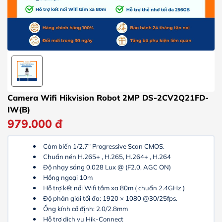
Camera Wifi Hikvision Robot 2MP DS-2CV2Q21FD-
IW(B)
979.000
đ
Cảm biến 1/2.7" Progressive Scan CMOS.
Chuẩn nén H.265+ , H.265, H.264+ , H.264
Độ nhạy sáng 0.028 Lux @ (F2.0, AGC ON)
Hồng ngoại 10m
Hỗ trợ kết nối Wifi tầm xa 80m ( chuẩn 2.4GHz )
Độ phân giải tối đa: 1920 × 1080 @30/25fps.
Ống kính cố định: 2.0/2.8mm
Hỗ trợ dịch vụ Hik-Connect