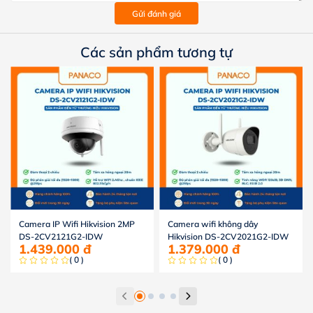
Gửi đánh giá
Các sản phẩm tương tự
Camera IP Wifi Hikvision 2MP
Camera wifi không dây
DS-2CV2121G2-IDW
Hikvision DS-2CV2021G2-IDW
1.439.000
đ
1.379.000
đ
( 0 )
( 0 )