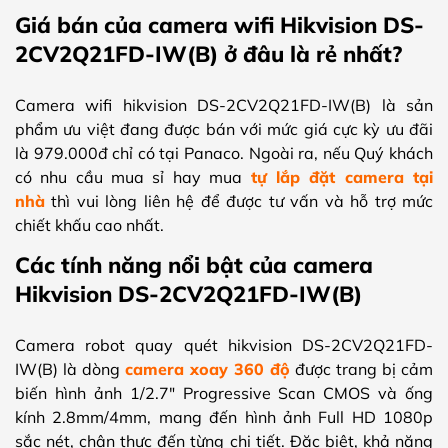
Giá bán của camera wifi Hikvision DS-
2CV2Q21FD-IW(B) ở đâu là rẻ nhất?
Camera wifi hikvision DS-2CV2Q21FD-IW(B) là sản
phẩm ưu việt đang được bán với mức giá cực kỳ ưu đãi
là 979.000đ chỉ có tại Panaco. Ngoài ra, nếu Quý khách
có nhu cầu mua sỉ hay mua
tự lắp đặt camera tại
nhà
thì vui lòng liên hệ để được tư vấn và hỗ trợ mức
chiết khấu cao nhất.
Các tính năng nổi bật của camera
Hikvision DS-2CV2Q21FD-IW(B)
Camera robot quay quét hikvision DS-2CV2Q21FD-
IW(B) là dòng
camera xoay 360 độ
được trang bị cảm
biến hình ảnh 1/2.7″ Progressive Scan CMOS và ống
kính 2.8mm/4mm, mang đến hình ảnh Full HD 1080p
sắc nét, chân thực đến từng chi tiết. Đặc biệt, khả năng