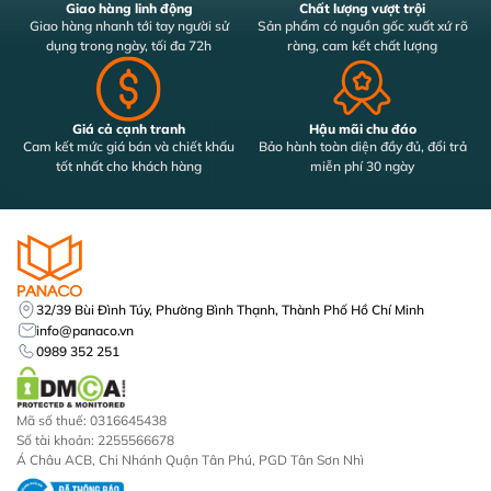
Giao hàng linh động
Chất lượng vượt trội
Giao hàng nhanh tới tay người sử
Sản phẩm có nguồn gốc xuất xứ rõ
dụng trong ngày, tối đa 72h
ràng, cam kết chất lượng
Giá cả cạnh tranh
Hậu mãi chu đáo
Cam kết mức giá bán và chiết khấu
Bảo hành toàn diện đầy đủ, đổi trả
tốt nhất cho khách hàng
miễn phí 30 ngày
32/39 Bùi Đình Túy, Phường Bình Thạnh, Thành Phố Hồ Chí Minh
info@panaco.vn
0989 352 251
Mã số thuế: 0316645438
Số tài khoản: 2255566678
Á Châu ACB, Chi Nhánh Quận Tân Phú, PGD Tân Sơn Nhì