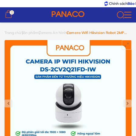
Chính sách
Bảo hành – 
0
0
Trang chủ
Sản phẩm
Camera An Ninh
Camera Wifi Hikvision Robot 2MP
DS-2CV2Q21FD-IW(B)