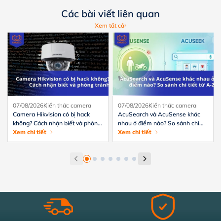
Các bài viết liên quan
Xem tất cả
07/08/2026
Kiến thức camera
07/08/2026
Kiến thức camera
Camera Hikvision có bị hack
AcuSearch và AcuSense khác
không? Cách nhận biết và phòng
nhau ở điểm nào? So sánh chi
tránh hiệu quả
Xem chi tiết
tiết từ A-Z
Xem chi tiết