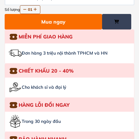
Số lượng
01
Mua ngay
MIỄN PHÍ GIAO HÀNG
Đơn hàng 3 triệu nội thành TPHCM và HN
CHIẾT KHẤU 20 - 40%
Cho khách sỉ và đại lý
HÀNG LỖI ĐỔI NGAY
Trong 30 ngày đầu
BẢO HÀNH NHANH