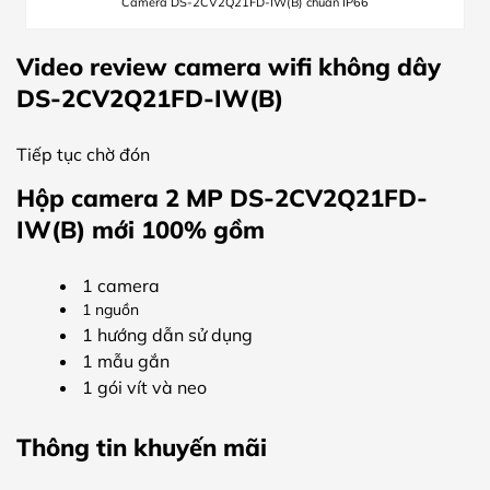
Camera DS-2CV2Q21FD-IW(B) chuẩn IP66
Video review camera wifi không dây
DS-2CV2Q21FD-IW(B)
Tiếp tục chờ đón
Hộp camera 2 MP DS-2CV2Q21FD-
IW(B) mới 100% gồm
1 camera
1 nguồn
1 hướng dẫn sử dụng
1 mẫu gắn
1 gói vít và neo
Thông tin khuyến mãi