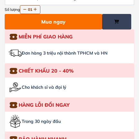
Số lượng
01
Mua ngay
MIỄN PHÍ GIAO HÀNG
Đơn hàng 3 triệu nội thành TPHCM và HN
CHIẾT KHẤU 20 - 40%
Cho khách sỉ và đại lý
HÀNG LỖI ĐỔI NGAY
Trong 30 ngày đầu
BẢO HÀNH NHANH