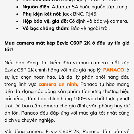
Nguồn điện
: Adapter 5A hoặc nguồn tập trung.
Phụ kiện kết nối
: Jack BNC, RJ45.
Hộp bảo vệ, giá đỡ:
Cố định và bảo vệ camera.
Vỏ bọc chống thấm
: Bảo vệ ngoài trời.
Mua camera mắt kép Ezviz C60P 2K ở đâu uy tín giá
tốt?
Nếu bạn đang tìm kiếm đơn vị mua camera mắt kép
Ezviz C6P 2K chính hãng với mức giá hợp lý,
PANACO
là
sự lựa chọn hoàn hảo. Là đại lý phân phối hàng đầu
trong lĩnh vực
camera an ninh
, Panaco tự hào mang
đến đa dạng các dòng sản phẩm từ những thương hiệu
nổi tiếng, đảm bảo chính hãng 100% và chất lượng vượt
trội. Dù bạn cần camera cho gia đình, văn phòng hay dự
án lớn, Panaco đều đáp ứng với mức giá tốt nhất cùng
dịch vụ chuyên nghiệp.
Với dòng camera Ezviz C60P 2K, Panaco đảm bảo về