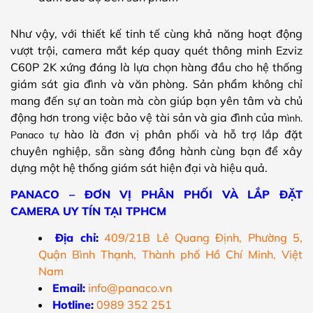
Như vậy, với thiết kế tinh tế cùng khả năng hoạt động
vượt trội, camera mắt kép quay quét thông minh Ezviz
C60P 2K xứng đáng là lựa chọn hàng đầu cho hệ thống
giám sát gia đình và văn phòng. Sản phẩm không chỉ
mang đến sự an toàn mà còn giúp bạn yên tâm và chủ
động hơn trong việc bảo vệ tài sản và gia đình của m
ình.
hào là đơn vị phân phối và hỗ trợ lắp đặt
Panaco tự
chuyên nghiệp, sẵn sàng đồng hành cùng bạn để xây
dựng một hệ thống giám sát hiện đại và hiệu quả.
PANACO – ĐƠN VỊ PHÂN PHỐI VÀ LẮP ĐẶT
CAMERA UY TÍN TẠI TPHCM
Địa chỉ
:
409/21B Lê Quang Định, Phường 5,
Quận Bình Thạnh, Thành phố Hồ Chí Minh, Việt
Nam
Email:
info@panaco.vn
Hotline
:
0989 352 251