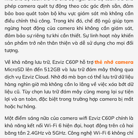
phép camera quét tự động theo các góc định sẵn, đảm
bảo bao quát toàn bộ khu vực giám sát mà không cần
điều chỉnh thủ công. Trong khi đó, chế độ ngủ giúp tạm
ngừng hoạt động của camera khi không cần giám sát,
đảm bảo sự riêng tư khi cần thiết. Sự linh hoạt này khiến
sản phẩm trở nên thân thiện và dễ sử dụng cho mọi đối
tượng.
Về khả năng lưu trữ, Ezviz C60P hỗ trợ
thẻ nhớ camera
MicroSD lên đến 512GB và lưu trữ đám mây thông qua
dịch vụ Ezviz Cloud. Nhờ đó mà bạn có thể lưu trữ dữ liệu
hàng nghìn giờ mà không cần lo lắng về việc xóa bớt dữ
liệu cũ. Tùy chọn lưu trữ đám mây cũng mang lại sự tiện
lợi và an toàn, đặc biệt trong trường hợp camera bị mất
hoặc hư hỏng.
Một điểm sáng nữa của camera wifi Ezviz C60P chính là
khả năng kết nối Wi-Fi 6 hiện đại, hoạt động trên cả hai
băng tần 2.4GHz và 5GHz. Công nghệ Wi-Fi 6 không chỉ