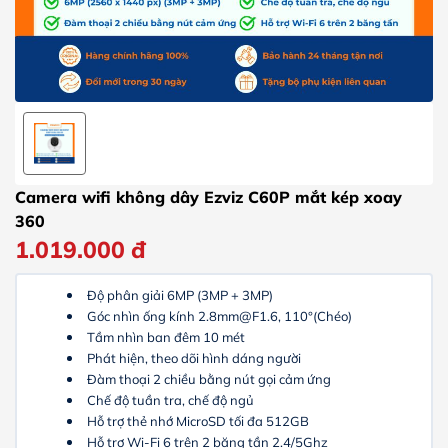
Camera wifi không dây Ezviz C60P mắt kép xoay
360
1.019.000
đ
Độ phân giải 6MP (3MP + 3MP)
Góc nhìn ống kính 2.8mm@F1.6, 110°(Chéo)
Tầm nhìn ban đêm 10 mét
Phát hiện, theo dõi hình dáng người
Đàm thoại 2 chiều bằng nút gọi cảm ứng
Chế độ tuần tra, chế độ ngủ
Hỗ trợ thẻ nhớ MicroSD tối đa 512GB
Hỗ trợ Wi-Fi 6 trên 2 băng tần 2.4/5Ghz