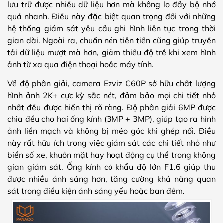
lưu trữ được nhiều dữ liệu hơn mà không lo đầy bộ nhớ
quá nhanh. Điều này đặc biệt quan trọng đối với những
hệ thống giám sát yêu cầu ghi hình liên tục trong thời
gian dài. Ngoài ra, chuẩn nén tiên tiến cũng giúp truyền
tải dữ liệu mượt mà hơn, giảm thiểu độ trễ khi xem hình
ảnh từ xa qua điện thoại hoặc máy tính.
Về độ phân giải, camera Ezviz C60P sở hữu chất lượng
hình ảnh 2K+ cực kỳ sắc nét, đảm bảo mọi chi tiết nhỏ
nhất đều được hiển thị rõ ràng. Độ phân giải 6MP được
chia đều cho hai ống kính (3MP + 3MP), giúp tạo ra hình
ảnh liền mạch và không bị méo góc khi ghép nối. Điều
này rất hữu ích trong việc giám sát các chi tiết nhỏ như
biển số xe, khuôn mặt hay hoạt động cụ thể trong không
gian giám sát. Ống kính có khẩu độ lớn F1.6 giúp thu
được nhiều ánh sáng hơn, tăng cường khả năng quan
sát trong điều kiện ánh sáng yếu hoặc ban đêm.