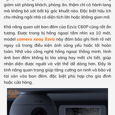
giám sát phòng khách, phòng ăn, thậm chí cả hành lang
mà không bỏ sót bất kỳ góc khuất nào. Đặc biệt hữu ích
cho những ngôi nhà có diện tích lớn hoặc không gian mở.
Khả năng quan sát ban đêm của Ezviz C60P cũng rất ấn
tượng. Được trang bị hồng ngoại tầm nhìn xa 10 mét,
model
camera xoay Ezviz
này đảm bảo ghi hình rõ nét
ngay cả trong điều kiện ánh sáng yếu hoặc tối hoàn
toàn. Nhờ vào công nghệ hồng ngoại thông minh, hình
ảnh ban đêm không bị lóa sáng hay mất chi tiết, giúp
nhận diện được người và vật thể dễ dàng hơn. Đây là
tính năng quan trọng giúp tăng cường an ninh và bảo vệ
tài sản vào ban đêm, đặc biệt phù hợp cho gia đình
hoặc cửa hàng.