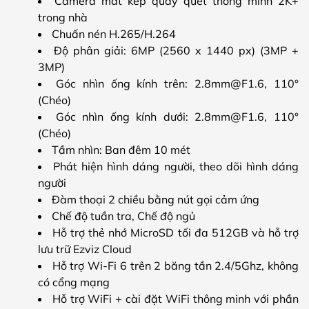
Camera mắt kép quay quét thông minh 2K+
trong nhà
Chuấn nén H.265/H.264
Độ phân giải: 6MP (2560 x 1440 px) (3MP +
3MP)
Góc nhìn ống kính trên: 2.8mm@F1.6, 110°
(Chéo)
Góc nhìn ống kính dưới: 2.8mm@F1.6, 110°
(Chéo)
Tầm nhìn: Ban đêm 10 mét
Phát hiện hình dáng người, theo dõi hình dáng
người
Đàm thoại 2 chiều bằng nút gọi cảm ứng
Chế độ tuần tra, Chế độ ngủ
Hỗ trợ thẻ nhớ MicroSD tối đa 512GB và hỗ trợ
lưu trữ Ezviz Cloud
Hỗ trợ Wi-Fi 6 trên 2 băng tần 2.4/5Ghz, không
có cổng mạng
Hỗ trợ WiFi + cài đặt WiFi thông minh với phần