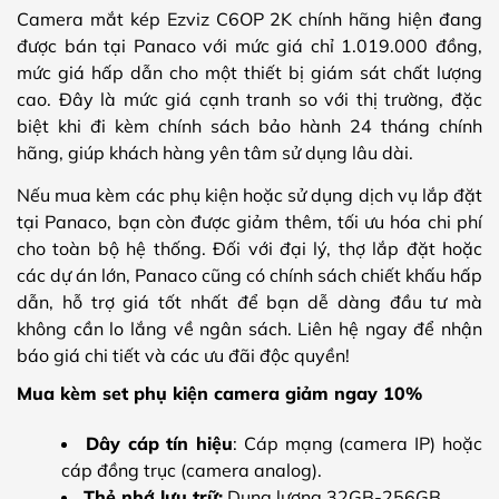
Camera mắt kép Ezviz C6OP 2K chính hãng hiện đang
được bán tại Panaco với mức giá chỉ 1.019.000 đồng,
mức giá hấp dẫn cho một thiết bị giám sát chất lượng
cao. Đây là mức giá cạnh tranh so với thị trường, đặc
biệt khi đi kèm chính sách bảo hành 24 tháng chính
hãng, giúp khách hàng yên tâm sử dụng lâu dài.
Nếu mua kèm các phụ kiện hoặc sử dụng dịch vụ lắp đặt
tại Panaco, bạn còn được giảm thêm, tối ưu hóa chi phí
cho toàn bộ hệ thống. Đối với đại lý, thợ lắp đặt hoặc
các dự án lớn, Panaco cũng có chính sách chiết khấu hấp
dẫn, hỗ trợ giá tốt nhất để bạn dễ dàng đầu tư mà
không cần lo lắng về ngân sách. Liên hệ ngay để nhận
báo giá chi tiết và các ưu đãi độc quyền!
Mua kèm set phụ kiện camera giảm ngay 10%
Dây cáp tín hiệu
: Cáp mạng (camera IP) hoặc
cáp đồng trục (camera analog).
Thẻ nhớ lưu trữ:
Dung lượng 32GB-256GB.