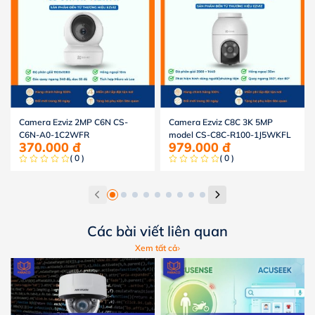
Camera Ezviz 2MP C6N CS-
Camera Ezviz C8C 3K 5MP
C6N-A0-1C2WFR
model CS-C8C-R100-1J5WKFL
370.000
đ
979.000
đ
( 0 )
( 0 )
Các bài viết liên quan
Xem tất cả