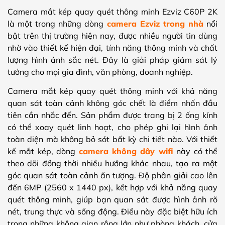
Camera mắt kép quay quét thông minh Ezviz C60P 2K
là một trong những dòng
camera Ezviz trong nhà
nổi
bật trên thị trường hiện nay, được nhiều người tin dùng
nhờ vào thiết kế hiện đại, tính năng thông minh và chất
lượng hình ảnh sắc nét. Đây là giải pháp giám sát lý
tưởng cho mọi gia đình, văn phòng, doanh nghiệp.
Camera mắt kép quay quét thông minh với khả năng
quan sát toàn cảnh không góc chết là điểm nhấn đầu
tiên cần nhắc đến. Sản phẩm được trang bị 2 ống kính
có thể xoay quét linh hoạt, cho phép ghi lại hình ảnh
toàn diện mà không bỏ sót bất kỳ chi tiết nào. Với thiết
kế mắt kép, dòng
camera không dây wifi
này có thể
theo dõi đồng thời nhiều hướng khác nhau, tạo ra một
góc quan sát toàn cảnh ấn tượng. Độ phân giải cao lên
đến 6MP (2560 x 1440 px), kết hợp với khả năng quay
quét thông minh, giúp bạn quan sát được hình ảnh rõ
nét, trung thực và sống động. Điều này đặc biệt hữu ích
trong những không gian rộng lớn như phòng khách, cửa