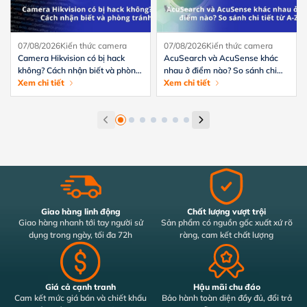
07/08/2026
Kiến thức camera
07/08/2026
Kiến thức camera
Camera Hikvision có bị hack
AcuSearch và AcuSense khác
không? Cách nhận biết và phòng
nhau ở điểm nào? So sánh chi
tránh hiệu quả
Xem chi tiết
tiết từ A-Z
Xem chi tiết
Giao hàng linh động
Chất lượng vượt trội
Giao hàng nhanh tới tay người sử
Sản phẩm có nguồn gốc xuất xứ rõ
dụng trong ngày, tối đa 72h
ràng, cam kết chất lượng
Giá cả cạnh tranh
Hậu mãi chu đáo
Cam kết mức giá bán và chiết khấu
Bảo hành toàn diện đầy đủ, đổi trả