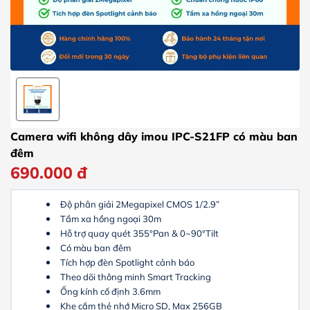
Camera wifi không dây imou IPC-S21FP có màu ban
đêm
690.000
đ
Độ phân giải 2Megapixel CMOS 1/2.9”
Tầm xa hồng ngoại 30m
Hỗ trợ quay quét 355°Pan & 0~90°Tilt
Có màu ban đêm
Tích hợp đèn Spotlight cảnh báo
Theo dõi thông minh Smart Tracking
Ống kính cố định 3.6mm
Khe cắm thẻ nhớ Micro SD, Max 256GB