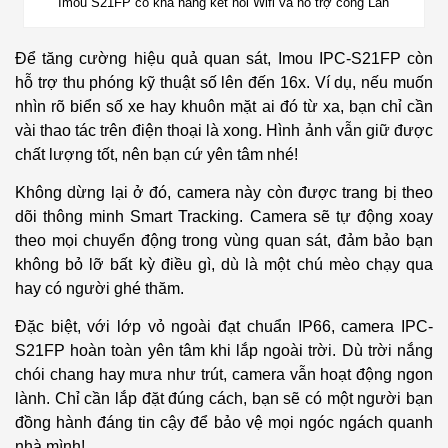
Imou S21FP có khả năng kết nối Wifi và hỗ trợ cổng Lan
Để tăng cường hiệu quả quan sát, Imou IPC-S21FP còn
hỗ trợ thu phóng kỹ thuật số lên đến 16x. Ví dụ, nếu muốn
nhìn rõ biển số xe hay khuôn mặt ai đó từ xa, bạn chỉ cần
vài thao tác trên điện thoại là xong. Hình ảnh vẫn giữ được
chất lượng tốt, nên bạn cứ yên tâm nhé!
Không dừng lại ở đó, camera này còn được trang bị theo
dõi thông minh Smart Tracking. Camera sẽ tự động xoay
theo mọi chuyển động trong vùng quan sát, đảm bảo bạn
không bỏ lỡ bất kỳ điều gì, dù là một chú mèo chạy qua
hay có người ghé thăm.
Đặc biệt, với lớp vỏ ngoài đạt chuẩn IP66, camera IPC-
S21FP hoàn toàn yên tâm khi lắp ngoài trời. Dù trời nắng
chói chang hay mưa như trút, camera vẫn hoạt động ngon
lành. Chỉ cần lắp đặt đúng cách, bạn sẽ có một người bạn
đồng hành đáng tin cậy để bảo vệ mọi ngóc ngách quanh
nhà mình!