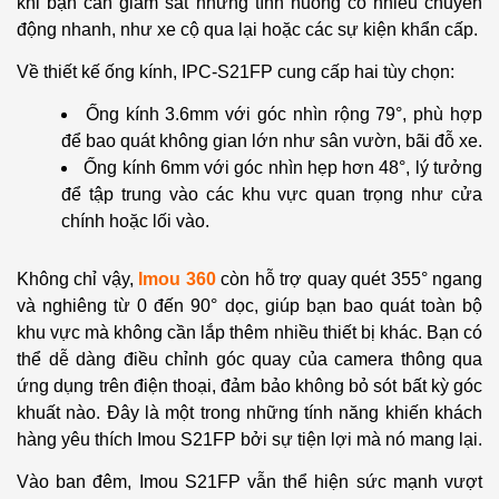
khi bạn cần giám sát những tình huống có nhiều chuyển
động nhanh, như xe cộ qua lại hoặc các sự kiện khẩn cấp.
Về thiết kế ống kính, IPC-S21FP cung cấp hai tùy chọn:
Ống kính 3.6mm với góc nhìn rộng 79°, phù hợp
để bao quát không gian lớn như sân vườn, bãi đỗ xe.
Ống kính 6mm với góc nhìn hẹp hơn 48°, lý tưởng
để tập trung vào các khu vực quan trọng như cửa
chính hoặc lối vào.
Không chỉ vậy,
Imou 360
còn hỗ trợ quay quét 355° ngang
và nghiêng từ 0 đến 90° dọc, giúp bạn bao quát toàn bộ
khu vực mà không cần lắp thêm nhiều thiết bị khác. Bạn có
thể dễ dàng điều chỉnh góc quay của camera thông qua
ứng dụng trên điện thoại, đảm bảo không bỏ sót bất kỳ góc
khuất nào. Đây là một trong những tính năng khiến khách
hàng yêu thích Imou S21FP bởi sự tiện lợi mà nó mang lại.
Vào ban đêm, Imou S21FP vẫn thể hiện sức mạnh vượt