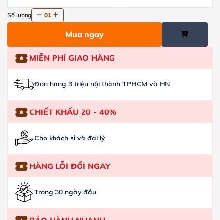
Số lượng
01
Mua ngay
MIỄN PHÍ GIAO HÀNG
Đơn hàng 3 triệu nội thành TPHCM và HN
CHIẾT KHẤU 20 - 40%
Cho khách sỉ và đại lý
HÀNG LỖI ĐỔI NGAY
Trong 30 ngày đầu
BẢO HÀNH NHANH