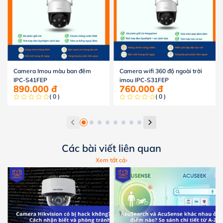
Camera Imou màu ban đêm
Camera wifi 360 độ ngoài trời
IPC-S41FEP
imou IPC-S31FEP
890.000
đ
760.000
đ
( 0 )
( 0 )
Các bài viết liên quan
Xem tất cả