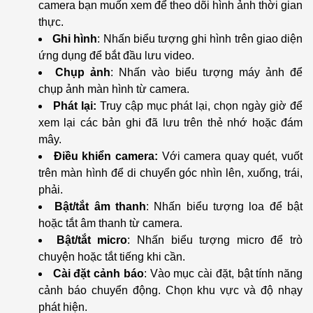
camera bạn muốn xem để theo dõi hình ảnh thời gian
thực.
Ghi hình
: Nhấn biểu tượng ghi hình trên giao diện
ứng dụng để bắt đầu lưu video.
Chụp ảnh
: Nhấn vào biểu tượng máy ảnh để
chụp ảnh màn hình từ camera.
Phát lại:
Truy cập mục phát lại, chọn ngày giờ để
xem lại các bản ghi đã lưu trên thẻ nhớ hoặc đám
mây.
Điều khiển camera:
Với camera quay quét, vuốt
trên màn hình để di chuyển góc nhìn lên, xuống, trái,
phải.
Bật/tắt âm thanh
: Nhấn biểu tượng loa để bật
hoặc tắt âm thanh từ camera.
Bật/tắt micro
: Nhấn biểu tượng micro để trò
chuyện hoặc tắt tiếng khi cần.
Cài đặt cảnh báo
: Vào mục cài đặt, bật tính năng
cảnh báo chuyển động. Chọn khu vực và độ nhạy
phát hiện.