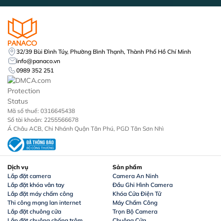
32/39 Bùi Đình Túy, Phường Bình Thạnh, Thành Phố Hồ Chí Minh
info@panaco.vn
0989 352 251
Mã số thuế: 0316645438
Số tài khoản: 2255566678
Á Châu ACB, Chi Nhánh Quận Tân Phú, PGD Tân Sơn Nhì
Dịch vụ
Sản phẩm
Lắp đặt camera
Camera An Ninh
Lắp đặt khóa vân tay
Đầu Ghi Hình Camera
Lắp đặt máy chấm công
Khóa Cửa Điện Tử
Thi công mạng lan internet
Máy Chấm Công
Lắp đặt chuông cửa
Trọn Bộ Camera
Lắp đặt chuông chống trộm
Chuông Cửa