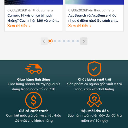
07/08/2026
Kiến thức camera
07/08/2026
Kiến thức camera
Camera Hikvision có bị hack
AcuSearch và AcuSense khác
không? Cách nhận biết và phòng
nhau ở điểm nào? So sánh chi
tránh hiệu quả
Xem chi tiết
tiết từ A-Z
Xem chi tiết
Giao hàng linh động
Chất lượng vượt trội
Giao hàng nhanh tới tay người sử
Sản phẩm có nguồn gốc xuất xứ rõ
dụng trong ngày, tối đa 72h
ràng, cam kết chất lượng
Giá cả cạnh tranh
Hậu mãi chu đáo
Cam kết mức giá bán và chiết khấu
Bảo hành toàn diện đầy đủ, đổi trả
tốt nhất cho khách hàng
miễn phí 30 ngày