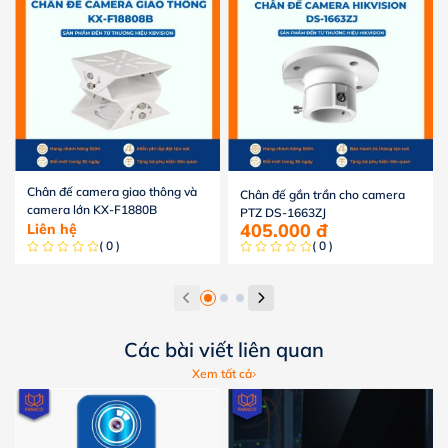
Chân đế camera giao thông và
Chân đế gắn trần cho camera
camera lớn KX-F1880B
PTZ DS-1663ZJ
405.000
đ
Liên hệ
( 0 )
( 0 )
Các bài viết liên quan
Xem tất cả