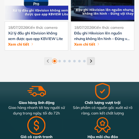
18/07/2026
Kiến thức camera
18/07/2026
Kiến thức camera
Xử lý đầu ghi Kbvision không
Đầu ghi Hikvision lên nguồn
xem được qua app KBVIEW Lite
nhưng không lên hình – Đừng vội
Xem chi tiết
thay
Xem chi tiết
Giao hàng linh động
Chất lượng vượt trội
Giao hàng nhanh tới tay người sử
Sản phẩm có nguồn gốc xuất xứ rõ
dụng trong ngày, tối đa 72h
ràng, cam kết chất lượng
Giá cả cạnh tranh
Hậu mãi chu đáo