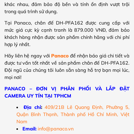
khác nhau, đảm bảo độ bền và tính ổn định vượt trội
trong quá trình sử dụng.
Tại Panaco, chân đế DH-PFA162 được cung cấp với
mức giá cực kỳ cạnh tranh là 879.000 VNĐ, đảm bảo
khách hàng nhận được sản phẩm chính hãng với chi phí
hợp lý nhất.
Hãy liên hệ ngay với
Panaco
để nhận báo giá chi tiết và
được tư vấn tốt nhất về sản phẩm chân đế DH-PFA162.
Đội ngũ của chúng tôi luôn sẵn sàng hỗ trợ bạn mọi lúc,
mọi nơi!
PANACO – ĐƠN VỊ PHÂN PHỐI VÀ LẮP ĐẶT
CAMERA UY TÍN TẠI TPHCM
Địa chỉ
:
409/21B Lê Quang Định, Phường 5,
Quận Bình Thạnh, Thành phố Hồ Chí Minh, Việt
Nam
Email:
info@panaco.vn