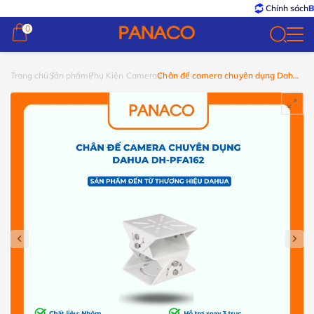
Chính sách
Bảo h
0
0
Trang chủ
Sản phẩm
Phụ Kiện Camera
Chân đế camera chuyên dụng Dahua
DH-PFA162