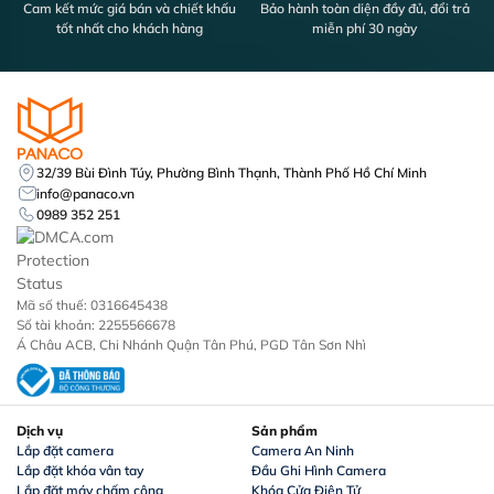
Cam kết mức giá bán và chiết khấu
Bảo hành toàn diện đầy đủ, đổi trả
tốt nhất cho khách hàng
miễn phí 30 ngày
32/39 Bùi Đình Túy, Phường Bình Thạnh, Thành Phố Hồ Chí Minh
info@panaco.vn
0989 352 251
Mã số thuế: 0316645438
Số tài khoản: 2255566678
Á Châu ACB, Chi Nhánh Quận Tân Phú, PGD Tân Sơn Nhì
Dịch vụ
Sản phẩm
Lắp đặt camera
Camera An Ninh
Lắp đặt khóa vân tay
Đầu Ghi Hình Camera
Lắp đặt máy chấm công
Khóa Cửa Điện Tử