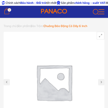
Chính sách
Bảo hành – Đổi trả
tốt nhất
Sản phẩm
chính hãng – xuất VAT
đầy
0
0
Trang chủ
Sản phẩm
Báo Trộm
Chuông Báo Động Có Dây 6 Inch