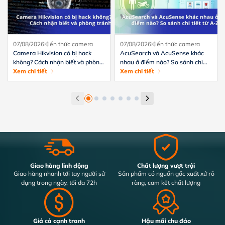
07/08/2026
Kiến thức camera
07/08/2026
Kiến thức camera
Camera Hikvision có bị hack
AcuSearch và AcuSense khác
không? Cách nhận biết và phòng
nhau ở điểm nào? So sánh chi
tránh hiệu quả
Xem chi tiết
tiết từ A-Z
Xem chi tiết
Giao hàng linh động
Chất lượng vượt trội
Giao hàng nhanh tới tay người sử
Sản phẩm có nguồn gốc xuất xứ rõ
dụng trong ngày, tối đa 72h
ràng, cam kết chất lượng
Giá cả cạnh tranh
Hậu mãi chu đáo