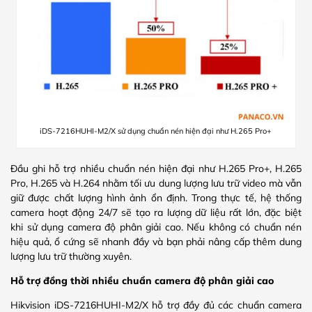
iDS-7216HUHI-M2/X sử dụng chuẩn nén hiện đại như H.265 Pro+
Đầu ghi hỗ trợ nhiều chuẩn nén hiện đại như H.265 Pro+, H.265
Pro, H.265 và H.264 nhằm tối ưu dung lượng lưu trữ video mà vẫn
giữ được chất lượng hình ảnh ổn định. Trong thực tế, hệ thống
camera hoạt động 24/7 sẽ tạo ra lượng dữ liệu rất lớn, đặc biệt
khi sử dụng camera độ phân giải cao. Nếu không có chuẩn nén
hiệu quả, ổ cứng sẽ nhanh đầy và bạn phải nâng cấp thêm dung
lượng lưu trữ thường xuyên.
Hỗ trợ đồng thời nhiều chuẩn camera độ phân giải cao
Hikvision iDS-7216HUHI-M2/X hỗ trợ đầy đủ các chuẩn camera