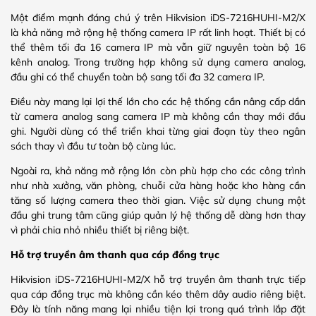
Một điểm mạnh đáng chú ý trên Hikvision iDS-7216HUHI-M2/X
là khả năng mở rộng hệ thống camera IP rất linh hoạt. Thiết bị có
thể thêm tối đa 16 camera IP mà vẫn giữ nguyên toàn bộ 16
kênh analog. Trong trường hợp không sử dụng camera analog,
đầu ghi có thể chuyển toàn bộ sang tối đa 32 camera IP.
Điều này mang lại lợi thế lớn cho các hệ thống cần nâng cấp dần
từ camera analog sang camera IP mà không cần thay mới đầu
ghi. Người dùng có thể triển khai từng giai đoạn tùy theo ngân
sách thay vì đầu tư toàn bộ cùng lúc.
Ngoài ra, khả năng mở rộng lớn còn phù hợp cho các công trình
như nhà xưởng, văn phòng, chuỗi cửa hàng hoặc kho hàng cần
tăng số lượng camera theo thời gian. Việc sử dụng chung một
đầu ghi trung tâm cũng giúp quản lý hệ thống dễ dàng hơn thay
vì phải chia nhỏ nhiều thiết bị riêng biệt.
Hỗ trợ truyền âm thanh qua cáp đồng trục
Hikvision iDS-7216HUHI-M2/X hỗ trợ truyền âm thanh trực tiếp
qua cáp đồng trục mà không cần kéo thêm dây audio riêng biệt.
Đây là tính năng mang lại nhiều tiện lợi trong quá trình lắp đặt