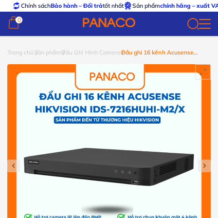
Chính sách
Bảo hành – Đổi trả
tốt nhất
Sản phẩm
chính hãng – xuất VAT
đầy
0
0
Trang chủ
Sản phẩm
Đầu Ghi Hình Camera
Đầu ghi 16 kênh Acusense
Hikvision iDS-7216HUHI-M2/X