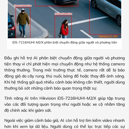
iDS-7216HUHI-M2/X phân biệt chuyển động giữa người và phương tiện
Đầu ghi hỗ trợ AI phân biệt chuyển động giữa người và phương
tiện thay vì chỉ phát hiện mọi chuyển động như hệ thống camera
thông thường. Trong môi trường thực tế, camera rất dễ bị báo
động giả do cây rung, thú nuôi, bóng đổ hoặc thay đổi ánh sáng.
Khi hệ thống gửi quá nhiều cảnh báo không cần thiết, người dùng
thường bỏ sót những cảnh báo quan trọng thật sự.
Tính năng AI trên Hikvision iDS-7216HUHI-M2/X giúp tập trung
vào các đối tượng quan trọng như người hoặc xe cộ nhằm tăng
độ chính xác khi giám sát.
Ngoài việc giảm cảnh báo giả, AI còn hỗ trợ tìm kiếm video nhanh
hơn khi xem lại dữ liệu. Người dùng có thể lọc trực tiếp các sự