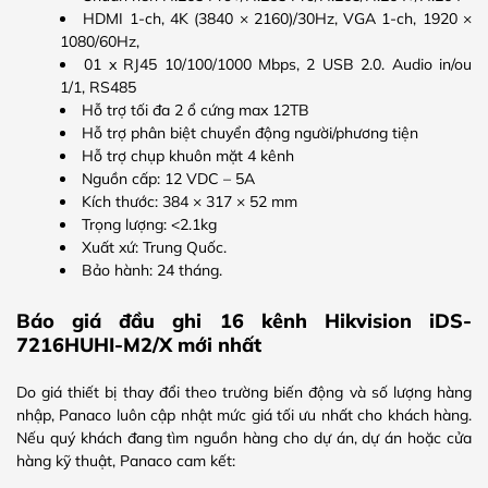
HDMI 1-ch, 4K (3840 × 2160)/30Hz, VGA 1-ch, 1920 ×
1080/60Hz,
01 x RJ45 10/100/1000 Mbps, 2 USB 2.0. Audio in/ou
1/1, RS485
Hỗ trợ tối đa 2 ổ cứng max 12TB
Hỗ trợ phân biệt chuyển động người/phương tiện
Hỗ trợ chụp khuôn mặt 4 kênh
Nguồn cấp: 12 VDC – 5A
Kích thước: 384 × 317 × 52 mm
Trọng lượng: <2.1kg
Xuất xứ: Trung Quốc.
Bảo hành: 24 tháng.​
Báo giá đầu ghi 16 kênh Hikvision iDS-
7216HUHI-M2/X mới nhất
Do giá thiết bị thay đổi theo trường biến động và số lượng hàng
nhập, Panaco luôn cập nhật mức giá tối ưu nhất cho khách hàng.
Nếu quý khách đang tìm nguồn hàng cho dự án, dự án hoặc cửa
hàng kỹ thuật, Panaco cam kết: