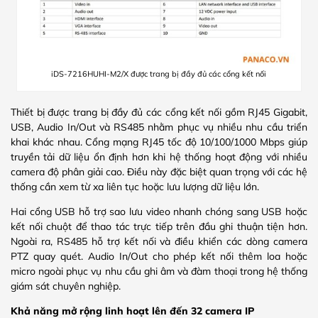
iDS-7216HUHI-M2/X được trang bị đầy đủ các cổng kết nối
Thiết bị được trang bị đầy đủ các cổng kết nối gồm RJ45 Gigabit,
USB, Audio In/Out và RS485 nhằm phục vụ nhiều nhu cầu triển
khai khác nhau. Cổng mạng RJ45 tốc độ 10/100/1000 Mbps giúp
truyền tải dữ liệu ổn định hơn khi hệ thống hoạt động với nhiều
camera độ phân giải cao. Điều này đặc biệt quan trọng với các hệ
thống cần xem từ xa liên tục hoặc lưu lượng dữ liệu lớn.
Hai cổng USB hỗ trợ sao lưu video nhanh chóng sang USB hoặc
kết nối chuột để thao tác trực tiếp trên đầu ghi thuận tiện hơn.
Ngoài ra, RS485 hỗ trợ kết nối và điều khiển các dòng camera
PTZ quay quét. Audio In/Out cho phép kết nối thêm loa hoặc
micro ngoài phục vụ nhu cầu ghi âm và đàm thoại trong hệ thống
giám sát chuyên nghiệp.
Khả năng mở rộng linh hoạt lên đến 32 camera IP