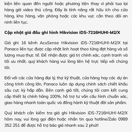
kiện liên quan đến người hoặc phương tiện thay vì phải tua lại
hàng giờ video thủ công. Đây là tính năng rất hữu ích cho cửa
hàng, kho hàng, văn phòng hoặc các khu vực cần theo dõi an
ninh liên tục.
Cập nhật giá đầu ghi hình Hikvision iDS-7216HUHI-M2/X
Giá ghi 16 kênh AcuSense Hikvision iDS-7216HUHI-M2/X tại
Panaco liên tục được cập nhật linh hoạt theo từng đợt hàng và số
lượng mua thực tế. Để nhận được giá trị chính xác, cạnh tranh và
tối ưu nhất, quý khách hàng vui lòng liên hệ trực tiếp với chúng
tôi.
Đối với các cửa hàng đại lý, thợ kỹ thuật, cửa hàng hay các dự án
công trình công lớn, Panaco luôn áp dụng chính sách chiết khấu
sâu cực kỳ hấp dẫn. Bên cạnh giá tốt, chúng tôi cam kết cung
cấp thiết bị chính hãng 100%, hỗ trợ tư vấn cấu hình chuẩn xác,
giao hàng nhanh toàn quốc và đồng hành kỹ thuật đời sản phẩm.
Quý khách cần kiểm tra giá ghi Hikvision iDS-7216HUHI-M2/X
hôm nay, vui lòng gọi điện hoặc nhắn tin qua hotline/Zalo 0989
352 251 để được hỗ trợ báo giá nhanh sau 2 phút!